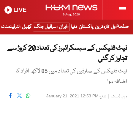
LIVE
9 Aug, 2026
صفحۂ اول
تازہ ترین
پاکستان
دنیا
ایران-اسرائیل جنگ
کھیل
انٹرٹینمنٹ
نیٹ فلیکس کے سبسکرائبرز کی تعداد 20 کروڑ سے
تجاوز کر گئی
نیٹ فلیکس کے صارفین کی تعداد میں 85 لاکھ افراد کا
اضافہ ہوا
|
شائع
January 21, 2021 12:53 PM
ویب ڈیسک