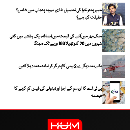
خیبر پختونخوا کی تحصیل غازی صوبہ پنجاب میں شامل؟
حقیقت کیا ہے؟
ملک بھر میں آٹے کی قیمت میں اضافہ، ایک ہفتے میں کئی
شہروں میں 20 کلو تھیلا 100 روپے تک مہنگا
یکے بعد دیگرے 2 ہیلی کاپٹر گر کر تباہ؛ متعدد ہلاکتیں
پی ٹی اے کا ای سم کے اجرا اور تبدیلی کی فیس کم کرنے کا
فیصلہ