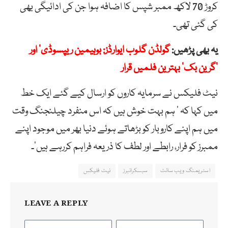
کروڑ 70 لاکھ ممبر شپس کا اضافہ ہوا جن کی ادائیگی بھی
کی گئی تھی۔
یہ بھی پڑھیں:
گولڈن گلوب ایوارڈز: بوہیمین ریپسوڈی‘ اور
’گرین بک‘ بہترین فلمیں قرار
نیٹ فلیکس نے سرمایہ کاروں کو ارسال کیے گئے ایک خط
میں کہا کہ ‘ ہم بہت خوش ہیں کہ اس منفرد چیلنجنگ وقت
میں ہم اپنے کاروبار کو بڑھاتے ہوئے دنیا بھر میں موجود اپنے
ممبرز کو فرار، رابطے اور لطف کا ذریعہ فراہم کررہے ہیں’۔
اسٹریمنگ ویب سائٹ
سبسکرائبرز
نیٹ فلیکس
LEAVE A REPLY