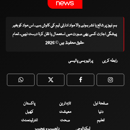
ہم نیوز پر شائع یا نشر ہونے والا مواد ادارتی ٹیم کی کاوش ہے۔ اس مواد کو بغیر
پیشگی اجازت کسی بھی صورت میں استعمال یا نقل کرنا درست نہیں۔ تمام
حقوق محفوظ ہیں © 2026
رابطہ کریں
پرائیویسی پالیسی
WhatsApp
Twitter
Facebook
Faceboo
صفحۂ اول
تازہ ترین
پاکستان
دنیا
معیشت
کھیل
تعلیم
صحت
انٹرٹینمنٹ
ٹیکنالوجی
دلچسپ و عجیب