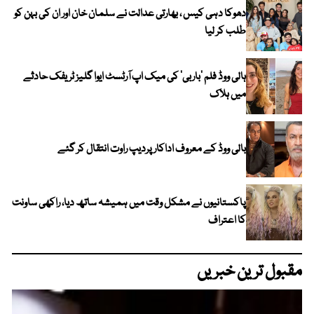
دھوکا دہی کیس ، بھارتی عدالت نے سلمان خان اور ان کی بہن کو
طلب کر لیا
ہالی ووڈ فلم ’باربی‘ کی میک اپ آرٹسٹ ایوا گلیز ٹریفک حادثے
میں ہلاک
بالی ووڈ کے معروف اداکار پردیپ راوت انتقال کر گئے
پاکستانیوں نے مشکل وقت میں ہمیشہ ساتھ دیا، راکھی ساونت
کا اعتراف
مقبول ترین خبریں