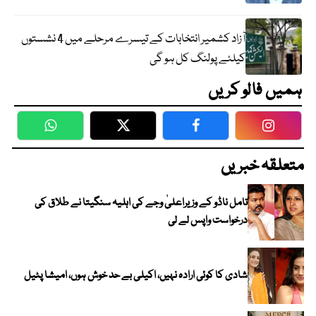
آزاد کشمیر انتخابات کے تیسرے مرحلے میں 4 نشستوں
کیلئے پولنگ کل ہو گی
ہمیں فالو کریں
WhatsApp
Twitter
Facebook
Faceboo
متعلقہ خبریں
تامل ناڈو کے وزیراعلیٰ وجے کی اہلیہ سنگیتا نے طلاق کی
درخواست واپس لے لی
شادی کا کوئی ارادہ نہیں، اکیلی بے حد خوش ہوں، امیشا پٹیل