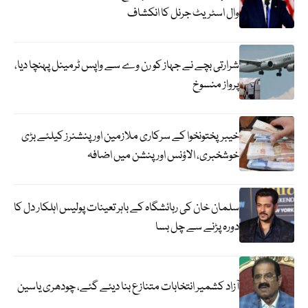
وال اسٹریٹ جرنل کا انکشاف
شرارتی بچے نے جہاز کو رن وے سے واپس ٹرمینل پہنچا دیا،
پرواز منسوخ
خیبرپختونخوا کے سرکاری ملازمین اور پنشنرز کیلئے بڑی
خوشخبری، الاؤنس اور پنشن میں اضافہ
سلمان خان کی رہائشگاہ کے باہر تعینات پولیس اہلکار دل کا
دورہ پڑنے سے چل بسا
آزاد کشمیر انتخابات متنازع بنا دیئے گئے، چودھری یاسین