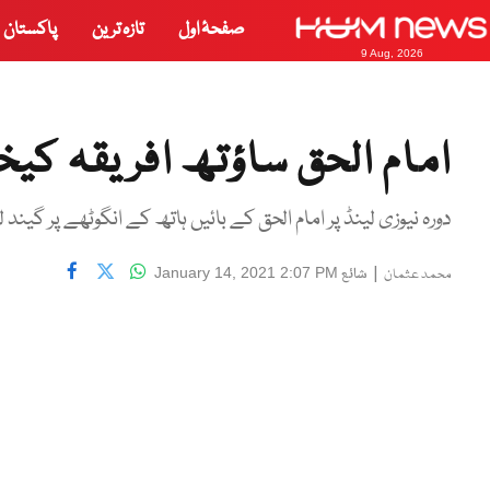
صفحۂ اول
تازہ ترین
پاکستان
9 Aug, 2026
امام الحق ساؤتھ افریقہ کی
دورہ نیوزی لینڈ پر امام الحق کے بائیں ہاتھ کے انگوٹھے پر گیند 
|
شائع
January 14, 2021 2:07 PM
محمد عثمان