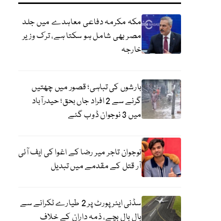
مکہ مکرمہ دفاعی معاہدے میں جلد
مصر بھی شامل ہو سکتا ہے، ترک وزیر
خارجہ
بارشوں کی تباہی؛ قصور میں چھتیں
گرنے سے 2 افراد جاں بحق؛ حیدرآباد
میں 3 نوجوان ڈوب گئے
نوجوان تاجر میر رضا کے اغوا کی ایف آئی
آر قتل کے مقدمے میں تبدیل
سڈنی ایئرپورٹ پر 2 طیارے ٹکرانے سے
بال بال بچے، ذمہ داران کے خلاف