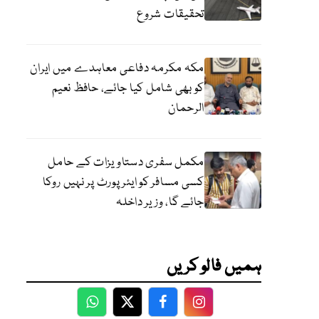
تحقیقات شروع
مکہ مکرمہ دفاعی معاہدے میں ایران
کو بھی شامل کیا جائے، حافظ نعیم
الرحمان
مکمل سفری دستاویزات کے حامل
کسی مسافر کو ایئرپورٹ پر نہیں روکا
جائے گا، وزیر داخلہ
ہمیں فالو کریں
WhatsApp
Twitter
Facebook
Facebook