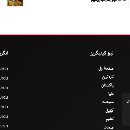
کہاں تک جا پہنچا؟
نیوز کیٹیگریز
انگر
صفحۂ اول
Urdu
تازہ ترین
Urdu
پاکستان
Urdu
دنیا
Urdu
اس
معیشت
Urdu
کھیل
Urdu
تعلیم
lish
صحت