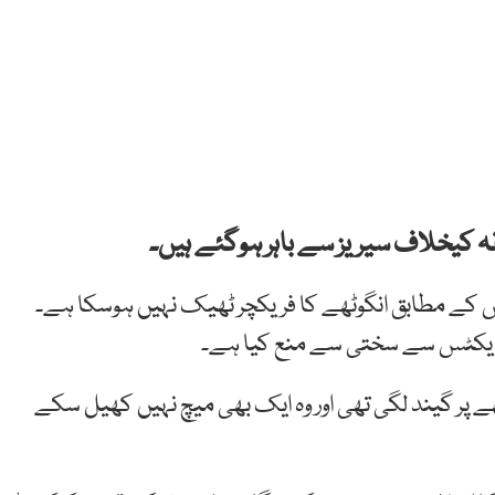
قہ کیخلاف سیریز سے باہر ہوگئے ہیں۔
 کے مطابق انگوٹھے کا فریکچر ٹھیک نہیں ہوسکا ہے۔
ور پریکٹس سے سختی سے منع کیا ہے۔
وٹھے پر گیند لگی تھی اور وہ ایک بھی میچ نہیں کھیل سکے