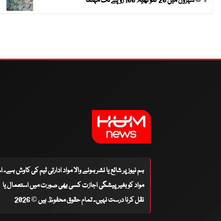
شہروں میں 20 کلو تھیلا 100 روپے تک مہنگا
ہم نیوز پر شائع یا نشر ہونے والا مواد ادارتی ٹیم کی کاوش ہے۔ 
مواد کو بغیر پیشگی اجازت کسی بھی صورت میں استعمال یا
نقل کرنا درست نہیں۔ تمام حقوق محفوظ ہیں © 2026