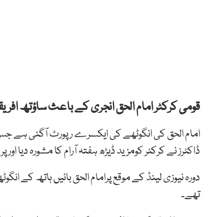
قومی کرکٹر امام الحق انجری کے باعث ساؤتھ افری
امام الحق کی انگوٹھے کی ایکسرے رپورٹ آگئی ہے جس
ڈاکٹرز نے کرکٹر کومزید ڈیڑھ ہفتہ آرام کا مشورہ دیا ا
دورہ نیوزی لینڈ کے موقع پرامام الحق بائیں ہاتھ کے انگ
تھے۔