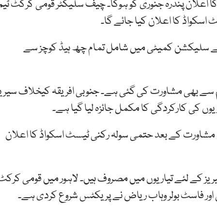
ا اعلان پندرہ جنوری کو ہوگا۔ چیف سلیکٹر قومی کرکٹ ٹیم
 اسکواڈ کا اعلان کیا جائے گا۔
 سلیکشن کمیٹی میں شامل تمام چھ ہیڈ کوچز سے
عظم سے بھی مشاورت کی گئی ہے۔ جنوبی افریقہ کیخلاف سیریز
وں کی کارکردگی کا مکمل جائزہ لیا گیا ہے۔
 مشاورت کے بعد حتمی سولہ رکنی ٹیسٹ اسکواڈ کا اعلان
یریز کے لئے تیاریوں میں مصروف ہیں۔ لاہور میں قومی کرکٹ
ی اور فاسٹ بولر وہاب ریاض نے پریکٹس شروع کردی ہے۔