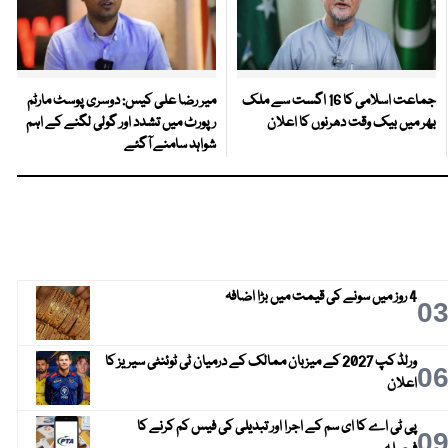
جماعت اسلامی کا 16 اگست سے ملک
میر رضا علی کیس: دوسری پوسٹ مارٹم
بھر میں بیک وقت دھرنوں کا اعلان
رپورٹ میں تشدد اور گولی لگنے کے اہم
شواہد سامنے آگئے
4 روز میں سونے کی قیمت میں بڑا اضافہ
0
ورلڈ کپ 2027 کے میزبان ممالک کے درمیان ٹی ٹوئنٹی سیریز کا
0
اعلان
پی ٹی اے کا ای سم کے اجرا اور تبدیلی کی فیس کم کرنے کا
0