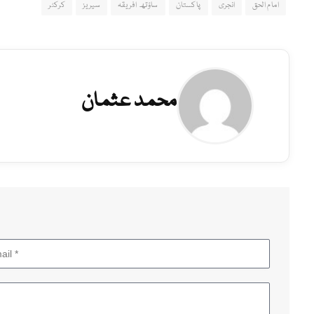
امام الحق
انجری
پاکستان
ساؤتھ افریقہ
سیریز
کرکٹر
محمد عثمان