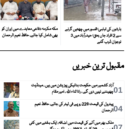
مکہ مکرمہ دفاعی معاہدے میں ایران کو
بارشوں کی تباہی؛ قصور میں چھتیں گرنے
بھی شامل کیا جائے، حافظ نعیم الرحمان
سے 2 افراد جاں بحق؛ حیدرآباد میں 3
نوجوان ڈوب گئے
مقبول ترین خبریں
آزاد کشمیر میں حکومت بنانیکی پوزیشن میں ہیں ، مینڈیٹ
01
چھیننے نہیں دیں گے ، رانا ثناء اللہ ، امیر مقام
پیٹرول کی قیمت 228 روپے فی لیٹر کی جائے، حافظ نعیم
04
الرحمان
ملک بھر میں آٹے کی قیمت میں اضافہ، ایک ہفتے میں کئی
07