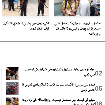
مکمل سفری دستاویزات کے حامل کسی
لکی مروت میں پولیس اسکواڈ پر فائرنگ،
مسافر کو ایئرپورٹ پر نہیں روکا جائے گا،
ایک اہلکار شہید
وزیر داخلہ
عوام کو جزوی ریلیف، پیٹرول، ڈیزل اور مٹی کے تیل کی قیمتوں
3
02
میں کمی
میٹرو بس سروس 11 اگست سے بند کرنے کا اعلان، نجی کمپنی کا
6
05
حتمی نوٹس
سونے کی قیمت میں مسلسل تیسرے روز بڑا اضافہ ، فی تولہ ریٹ
9
08