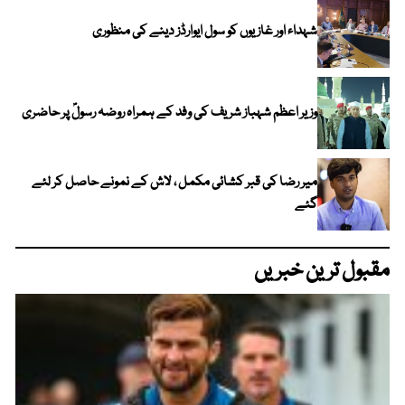
شہداء اور غازیوں کو سول ایوارڈز دینے کی منظوری
وزیر اعظم شہباز شریف کی وفد کے ہمراہ روضہ رسولؐ پر حاضری
میر رضا کی قبر کشائی مکمل ، لاش کے نمونے حاصل کر لئے
گئے
مقبول ترین خبریں