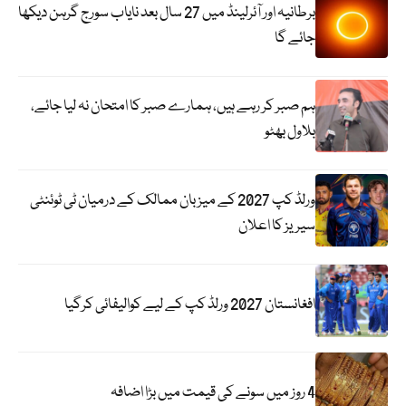
برطانیہ اور آئرلینڈ میں 27 سال بعد نایاب سورج گرہن دیکھا
جائے گا
ہم صبر کر رہے ہیں، ہمارے صبر کا امتحان نہ لیا جائے،
بلاول بھٹو
ورلڈ کپ 2027 کے میزبان ممالک کے درمیان ٹی ٹوئنٹی
سیریز کا اعلان
افغانستان 2027 ورلڈ کپ کے لیے کوالیفائی کرگیا
4 روز میں سونے کی قیمت میں بڑا اضافہ