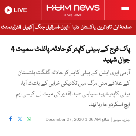
LIVE
8 Aug, 2026
صفحۂ اول
تازہ ترین
پاکستان
دنیا
ایران-اسرائیل جنگ
کھیل
انٹرٹینمنٹ
پاک فوج کے ہیلی کاپٹر کو حادثہ، پائلٹ سمیت 4
جوان شہید
آرمی ایوی ایشن کے ہیلی کاپٹر کو حادثہ گلگت بلتستان
کے علاقے منی مرگ میں تکنیکی خرابی کے باعث آیا،
ہیلی کاپٹر شہید سپاہی عبدالقدیر کی میت لے کر سی ایم
ایچ اسکردو جا رہا تھا۔
|
شائع
December 27, 2020 1:06 AM
جاوید سومرو