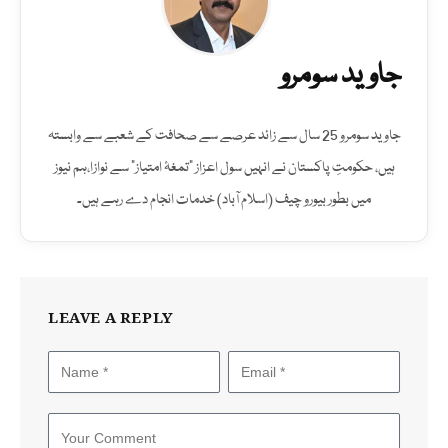
جاوید سومرو
جاوید سومرو 25 سال سے زائد عرصے سے صحافت کے شعبے سے وابستہ
ہیں، حکومتِ پاکستان نے انہیں سول اعزاز "تمغۂ امتیاز" سے نوازا،ہم نیوز
میں بطور بیورو چیف (اسلام آباد) خدمات انجام دے رہے ہیں۔
LEAVE A REPLY