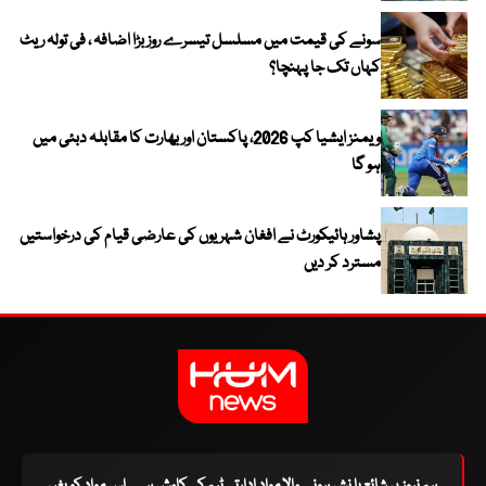
سونے کی قیمت میں مسلسل تیسرے روز بڑا اضافہ ، فی تولہ ریٹ
کہاں تک جا پہنچا؟
ویمنز ایشیا کپ 2026، پاکستان اور بھارت کا مقابلہ دبئی میں
ہو گا
پشاور ہائیکورٹ نے افغان شہریوں کی عارضی قیام کی درخواستیں
مسترد کر دیں