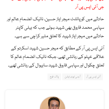
جی آئی ایس پی آر
حادثے میں کوپائلٹ میجر ایاز حسین، نائیک انضمام عالم اور
سپاہی محمد فاروق بھی شہید ہوئے جب کہ ہیلی کاپٹر
حادثے میں میجر ایاز شہید کا تعلق ملیر کراچی سے ہے۔
آئی ایس پی آر کے مطابق کہ میجر حسین شہید اسکردو کے
علاقے خپلو کے رہائشی تھے، جبکہ نائیک انضمام عالم کا
تعلق چکوال اور سپاہی فاروق شہید ساہیوال کے رہائشی تھے۔
آئی ایس پی آر
آرمی ایوی ایشن
پاک فوج