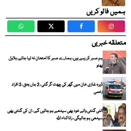
ہمیں فالو کریں
WhatsApp
Twitter
Facebook
Faceboo
متعلقہ خبریں
ہم صبر کر رہے ہیں، ہمارے صبر کا امتحان نہ لیا جائے، بلاول
بھٹو
ڈیرہ غازی خان میں گھر کی چھت گر گئی ، 2 جاں بحق ، 3 افراد
زخمی
الٹی گنتی والے خود بھی سیدھے ہو جائیں گے ، ان کی گنتی بھی
سیدھی ہو جائیگی ، رانا ثناء اللہ