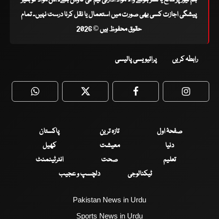
ہم نیوز پر شائع یا نشر ہونے والا مواد ادارتی ٹیم کی کاوش ہے۔ اس مواد کو بغیر
پیشگی اجازت کسی بھی صورت میں استعمال یا نقل کرنا درست نہیں۔ تمام
حقوق محفوظ ہیں © 2026
رابطہ کریں
پرائیویسی پالیسی
WhatsApp
Twitter
Facebook
Faceboo
صفحۂ اول
تازہ ترین
پاکستان
دنیا
معیشت
کھیل
تعلیم
صحت
انٹرٹینمنٹ
ٹیکنالوجی
دلچسپ و عجیب
Pakistan News in Urdu
Sports News in Urdu