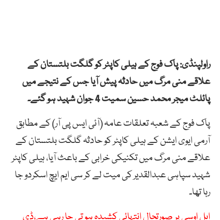
راولپنڈی: پاک فوج کے ہیلی کاپٹر کو گلگت بلتستان کے
علاقے منی مرگ میں حادثہ پیش آیا جس کے نتیجے میں
پائلٹ میجر محمد حسین سمیت 4 جوان شہید ہو گئے۔
پاک فوج کے شعبہ تعلقات عامہ (آئی ایس پی آر) کے مطابق
آرمی ایوی ایشن کے ہیلی کاپٹر کو حادثہ گلگت بلتستان کے
علاقے منی مرگ میں تکنیکی خرابی کے باعث آیا، ہیلی کاپٹر
شہید سپاہی عبدالقدیر کی میت لے کر سی ایم ایچ اسکردو جا
رہا تھا۔
ایل اوسی پر صورتحال انتہائی کشیدہ ہو تی جا رہی ہے،ڈی