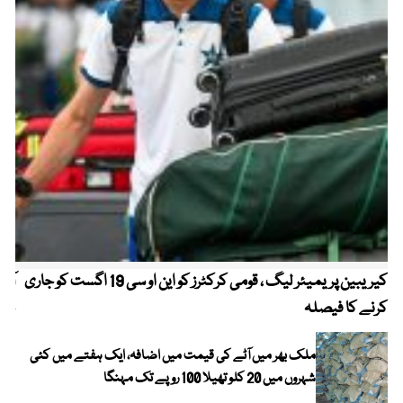
کیریبین پریمیئر لیگ ، قومی کرکٹرز کو این او سی 19 اگست کو جاری
آز
کرنے کا فیصلہ
چھی
ملک بھر میں آٹے کی قیمت میں اضافہ، ایک ہفتے میں کئی
شہروں میں 20 کلو تھیلا 100 روپے تک مہنگا