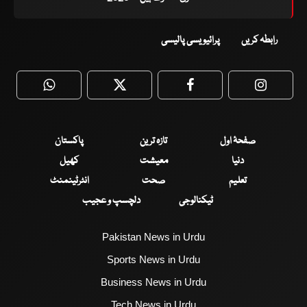
رابطہ کریں
پرائیویسی پالیسی
WhatsApp
Twitter
Facebook
Faceboo
صفحۂ اول
تازہ ترین
پاکستان
دنیا
معیشت
کھیل
تعلیم
صحت
انٹرٹینمنٹ
ٹیکنالوجی
دلچسپ و عجیب
Pakistan News in Urdu
Sports News in Urdu
Business News in Urdu
Tech News in Urdu