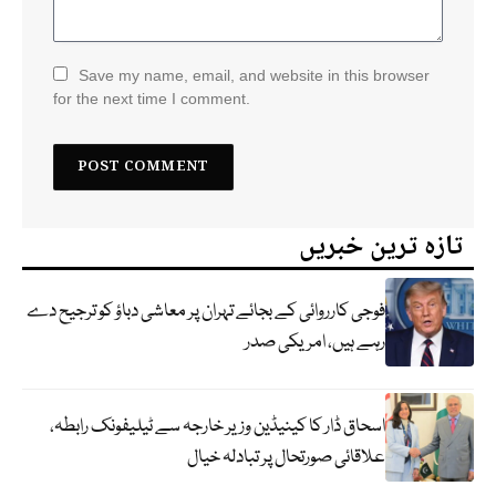
Save my name, email, and website in this browser
for the next time I comment.
تازہ ترین خبریں
فوجی کارروائی کے بجائے تہران پر معاشی دباؤ کو ترجیح دے
رہے ہیں، امریکی صدر
اسحاق ڈار کا کینیڈین وزیر خارجہ سے ٹیلیفونک رابطہ،
علاقائی صورتحال پر تبادلہ خیال