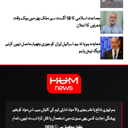
جماعت اسلامی کا 16 اگست سے ملک بھر میں بیک وقت
دھرنوں کا اعلان
معاہدہ ہو یا نہ ہو، اسرائیل ایران کو جوہری ہتھیارحاصل نہیں کرنے
دیگا، نیتن یاہو
ہم نیوز پر شائع یا نشر ہونے والا مواد ادارتی ٹیم کی کاوش ہے۔ اس مواد کو بغیر
پیشگی اجازت کسی بھی صورت میں استعمال یا نقل کرنا درست نہیں۔ تمام
حقوق محفوظ ہیں © 2026