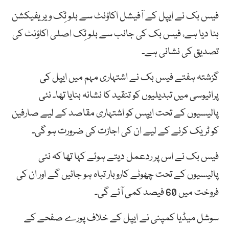
فیس بک نے ایپل کے آفیشل اکاؤنٹ سے بلو ٹِک ویریفیکشن
ہٹا دیا ہے، فیس بک کی جانب سے بلو ٹِک اصلی اکاؤنٹ کی
تصدیق کی نشانی ہے۔
گزشتہ ہفتے فیس بک نے اشتہاری مہم میں ایپل کی
پرائیوسی میں تبدیلیوں کو تنقید کا نشانہ بنایا تھا۔ نئی
پالیسیوں کے تحت ایپس کو اشتہاری مقاصد کے لیے صارفین
کو ٹریک کرنے کے لیے ان کی اجازت کی ضرورت ہو گی۔
فیس بک نے اس پر ردعمل دیتے ہوئے کہا تھا کہ نئی
پالیسیوں کے تحت چھوٹے کاروبار تباہ ہو جائیں گے اور ان کی
فروخت میں 60 فیصد کمی آئے گی۔
سوشل میڈیا کمپنی نے ایپل کے خلاف پورے صفحے کے