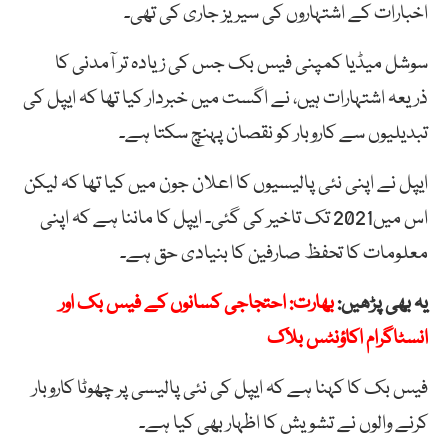
اخبارات کے اشتہاروں کی سیریز جاری کی تھی۔
سوشل میڈیا کمپنی فیس بک جس کی زیادہ تر آمدنی کا
ذریعہ اشتہارات ہیں، نے اگست میں خبردار کیا تھا کہ ایپل کی
تبدیلیوں سے کاروبار کو نقصان پہنچ سکتا ہے۔
ایپل نے اپنی نئی پالیسیوں کا اعلان جون میں کیا تھا کہ لیکن
اس میں2021 تک تاخیر کی گئی۔ ایپل کا ماننا ہے کہ اپنی
معلومات کا تحفظ صارفین کا بنیادی حق ہے۔
یہ بھی پڑھیں:
بھارت: احتجاجی کسانوں کے فیس بک اور
انسٹاگرام اکاؤنٹس بلاک
فیس بک کا کہنا ہے کہ ایپل کی نئی پالیسی پر چھوٹا کاروبار
کرنے والوں نے تشویش کا اظہار بھی کیا ہے۔