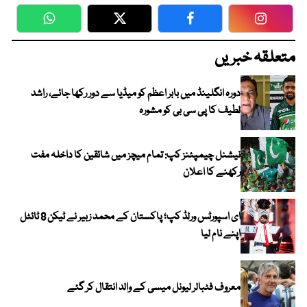
WhatsApp
Twitter
Facebook
Faceboo
متعلقہ خبریں
دورہ انگلینڈ میں بابر اعظم کو میڈیا سے دور رکھا جائے، راشد
لطیف کا پی سی بی کو مشورہ
نیشنل چیمپئنز کپ: تمام میچز میں شائقین کا داخلہ مفت
رکھنے کا اعلان
ای اسپورٹس ورلڈ کپ؛ پاکستان کے محمد زبیر نے ٹیکن 8 ٹائٹل
اپنے نام لیا
معروف فٹبالر لیونل میسی کے والد انتقال کر گئے