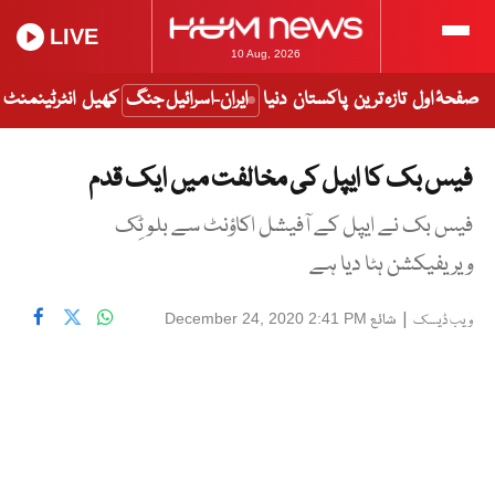
LIVE
10 Aug, 2026
صفحۂ اول
تازہ ترین
پاکستان
دنیا
ایران-اسرائیل جنگ
کھیل
انٹرٹینمنٹ
فیس بک کا ایپل کی مخالفت میں ایک قدم
فیس بک نے ایپل کے آفیشل اکاؤنٹ سے بلو ٹِک
ویریفیکشن ہٹا دیا ہے
|
شائع
December 24, 2020 2:41 PM
ویب ڈیسک