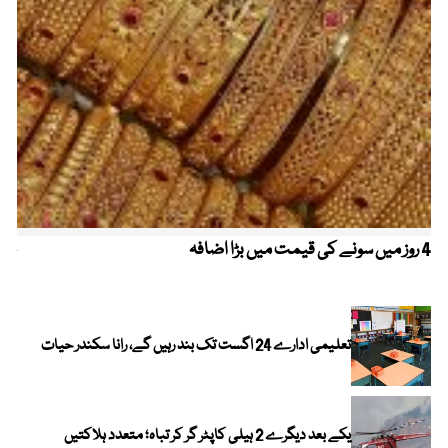
4 روز میں سونے کی قیمت میں بڑا اضافہ
خیب
الا
تعلیمی ادارے 24 اگست تک بند رہیں گے، رانا سکندر حیات
یکے بعد دیگرے 2 ہیلی کاپٹر گر کر تباہ؛ متعدد ہلاکتیں