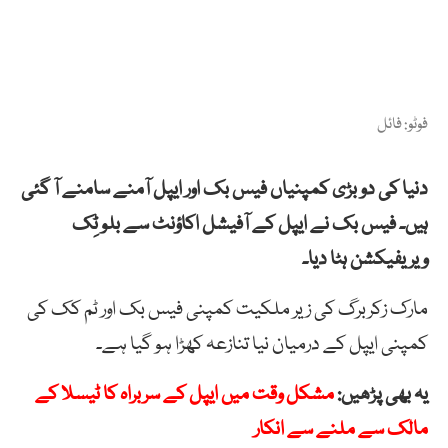
فوٹو: فائل
دنیا کی دو بڑی کمپنیاں فیس بک اور ایپل آمنے سامنے آ گئی
ہیں۔ فیس بک نے ایپل کے آفیشل اکاؤنٹ سے بلو ٹِک
ویریفیکشن ہٹا دیا۔
مارک زکربرگ کی زیر ملکیت کمپنی فیس بک اور ٹم کک کی
کمپنی ایپل کے درمیان نیا تنازعہ کھڑا ہو گیا ہے۔
یہ بھی پڑھیں:
مشکل وقت میں ایپل کے سربراہ کا ٹیسلا کے
مالک سے ملنے سے انکار