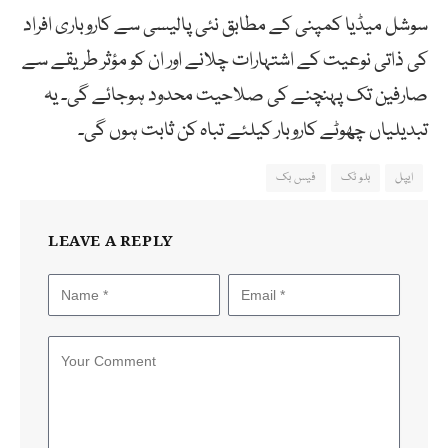
سوشل میڈیا کمپنی کے مطابق نئی پالیسی سے کاروباری افراد
کی ذاتی نوعیت کے اشتہارات چلانے اور ان کو مؤثر طریقے سے
صارفین تک پہنچنے کی صلاحیت محدود ہوجائے گی۔ یہ
تبدیلیاں چھوٹے کاروبار کیلئے تباہ کن ثابت ہوں گی۔
ایپل
بلو ٹک
فیس بک
LEAVE A REPLY