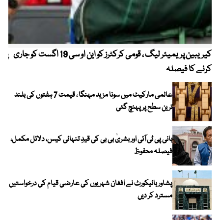
کیریبین پریمیئر لیگ ، قومی کرکٹرز کو این او سی 19 اگست کو جاری
پیٹ
کرنے کا فیصلہ
عالمی مارکیٹ میں سونا مزید مہنگا ، قیمت 7 ہفتوں کی بلند
ترین سطح پر پہنچ گئی
بانی پی ٹی آئی اور بشریٰ بی بی کی قیدِ تنہائی کیس، دلائل مکمل،
فیصلہ محفوظ
پشاور ہائیکورٹ نے افغان شہریوں کی عارضی قیام کی درخواستیں
مسترد کر دیں