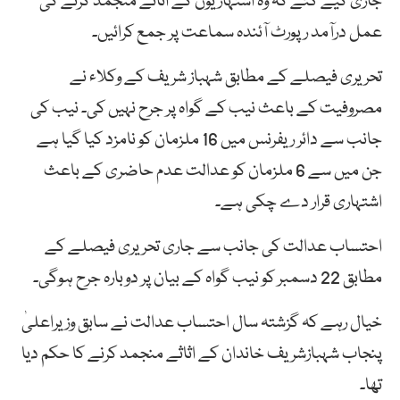
جاری کیے گئے کہ وہ اشتہاریوں کے اثاثے منجمد کرنے کی
عمل درآمد رپورٹ آئندہ سماعت پر جمع کرائیں۔
تحریری فیصلے کے مطابق شہباز شریف کے وکلاء نے
مصروفیت کے باعث نیب کے گواہ پر جرح نہیں کی۔ نیب کی
جانب سے دائر ریفرنس میں 16 ملزمان کو نامزد کیا گیا ہے
جن میں سے 6 ملزمان کو عدالت عدم حاضری کے باعث
اشتہاری قرار دے چکی ہے۔
احتساب عدالت کی جانب سے جاری تحریری فیصلے کے
مطابق 22 دسمبر کو نیب گواہ کے بیان پر دوبارہ جرح ہوگی۔
خیال رہے کہ گزشتہ سال احتساب عدالت نے سابق وزیراعلیٰ
پنجاب شہبازشریف خاندان کے اثاثے منجمد کرنے کا حکم دیا
تھا۔