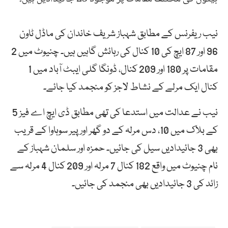
نیب ریفرنس کے مطابق شہباز شریف خاندان کی ماڈل ٹاون
96 اور 87 ایچ کی 10 کنال کی رہائش گاہیں ہیں۔ چنیوٹ میں 2
مقامات پر 180 اور 209 کنال، ڈونگا گلی ایبٹ آباد میں 1
کنال ایک مرلے کے نشاط لاجز کو منجمد کیا جائے۔
نیب نے عدالت میں استدعا کی تھی مطابق ڈی ایچ اے فیز 5
کے بلاک میں 10، دس مرلہ کے دو گھر اور پیر سوہاوا کے قریب
بھی 3 جائیدادیں سیل کی جائیں۔ حمزہ اور سلمان شہباز کے
نام چنیوٹ میں واقع 182 کنال 7 مرلہ اور 209 کنال 4 مرلہ سے
زائد کی 3 جائیدادیں بھی منجمد کی جائیں۔