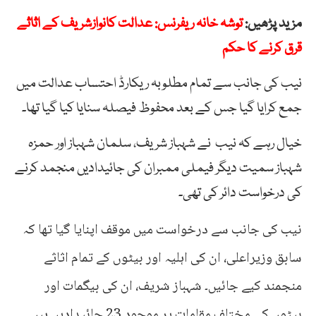
مزید پڑھیں:
توشہ خانہ ریفرنس: عدالت کانوازشریف کے اثاثے
قرق کرنے کا حکم
نیب کی جانب سے تمام مطلوبہ ریکارڈ احتساب عدالت میں
جمع کرایا گیا جس کے بعد محفوظ فیصلہ سنایا کیا گیا تھا۔
خیال رہے کہ نیب نے شہباز شریف، سلمان شہباز اور حمزہ
شہباز سمیت دیگر فیملی ممبران کی جائیدادیں منجمد کرنے
کی درخواست دائر کی تھی۔
نیب کی جانب سے درخواست میں موقف اپنایا گیا تھا کہ
سابق وزیراعلی، ان کی اہلیہ اور بیٹوں کے تمام اثاثے
منجمند کیے جائیں۔ شہباز شریف، ان کی بیگمات اور
بیٹوں کی مختلف مقامات پر موجود 23 جائیدادیں ہیں۔