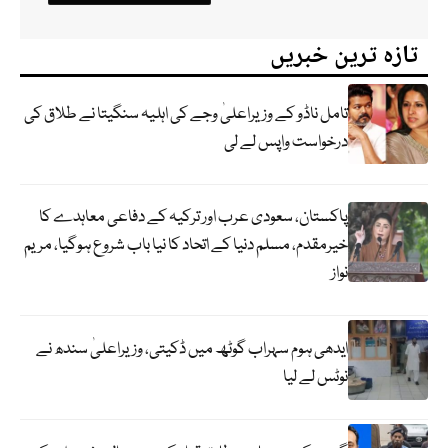
تازہ ترین خبریں
تامل ناڈو کے وزیراعلیٰ وجے کی اہلیہ سنگیتا نے طلاق کی
درخواست واپس لے لی
پاکستان، سعودی عرب اور ترکیہ کے دفاعی معاہدے کا
خیرمقدم، مسلم دنیا کے اتحاد کا نیا باب شروع ہوگیا، مریم
نواز
ایدھی ہوم سہراب گوٹھ میں ڈکیتی، وزیراعلیٰ سندھ نے
نوٹس لے لیا