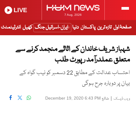
LIVE
7 Aug, 2026
صفحۂ اول
تازہ ترین
پاکستان
دنیا
ایران-اسرائیل جنگ
کھیل
انٹرٹینمنٹ
شہباز شریف خاندان کے اثاثے منجمد کرنے سے
متعلق عملدرآمد رپورٹ طلب
احتساب عدالت کے مطابق 22 دسمبر کو نیب گواہ کے
بیان پر دوبارہ جرح ہوگی
|
شائع
December 19, 2020 6:43 PM
ویب ڈیسک