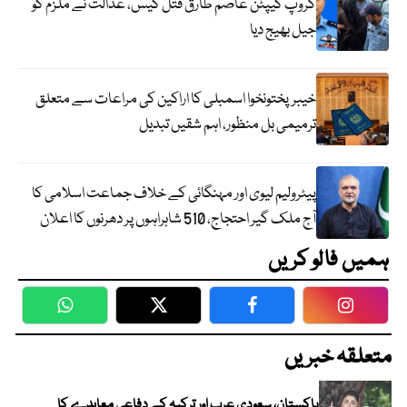
گروپ کیپٹن عاصم طارق قتل کیس، عدالت نے ملزم کو
جیل بھیج دیا
خیبرپختونخوا اسمبلی کا اراکین کی مراعات سے متعلق
ترمیمی بل منظور، اہم شقیں تبدیل
پیٹرولیم لیوی اور مہنگائی کے خلاف جماعت اسلامی کا
آج ملک گیر احتجاج، 510 شاہراہوں پر دھرنوں کا اعلان
ہمیں فالو کریں
WhatsApp
Twitter
Facebook
Faceboo
متعلقہ خبریں
پاکستان، سعودی عرب اور ترکیہ کے دفاعی معاہدے کا