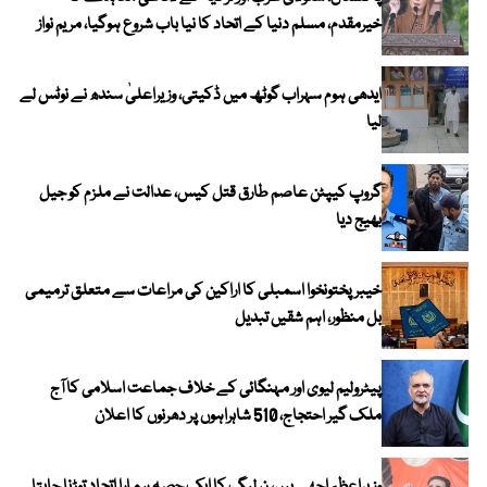
خیرمقدم، مسلم دنیا کے اتحاد کا نیا باب شروع ہوگیا، مریم نواز
ایدھی ہوم سہراب گوٹھ میں ڈکیتی، وزیراعلیٰ سندھ نے نوٹس لے
لیا
گروپ کیپٹن عاصم طارق قتل کیس، عدالت نے ملزم کو جیل
بھیج دیا
خیبرپختونخوا اسمبلی کا اراکین کی مراعات سے متعلق ترمیمی
بل منظور، اہم شقیں تبدیل
پیٹرولیم لیوی اور مہنگائی کے خلاف جماعت اسلامی کا آج
ملک گیر احتجاج، 510 شاہراہوں پر دھرنوں کا اعلان
وزیراعظم اچھے ہیں، ن لیگ کا ایک حصہ ہمارا اتحاد توڑنا چاہتا