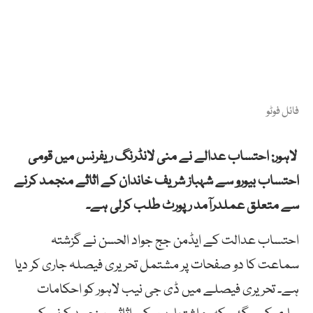
فائل فوٹو
لاہور: احتساب عدالے نے منی لانڈرنگ ریفرنس میں قومی
احتساب بیورو سے شہباز شریف خاندان کے اثاثے منجمد کرنے
سے متعلق عملدرآمد رپورٹ طلب کرلی ہے۔
احتساب عدالت کے ایڈمن جج جواد الحسن نے گزشتہ
سماعت کا دو صفحات پر مشتمل تحریری فیصلہ جاری کر دیا
ہے۔ تحریری فیصلے میں ڈی جی نیب لاہور کو احکامات