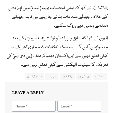
رانا ثنا اللہ نے کہا کہ قومی احتساب بیورو (نیب) میں اپوزیشن
کے خلاف جھوٹے مقدمات بنائے جا رہے ہیں تاہم جھوٹے
مقدمے ہمیں نہیں روک سکتے۔
انہوں نے کہا کہ سابق وزیر اعظم نواز شریف سرجری کے بعد
جلد واپس آئیں گے۔ سینیٹ انتخابات کا ہماری تحریک سے
کوئی تعلق نہیں ہے اور پاکستان ڈیمو کریٹک (پی ڈی ایم) کی
تحریک کا سینیٹ الیکشن سے کوئی تعلق نہیں ہے۔
انتخابات
پی ڈی ایم
رانا ثنا اللہ
سینیٹ
مسلم لیگ ن
LEAVE A REPLY