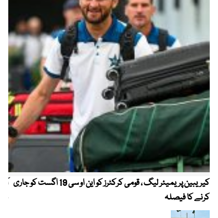
کیریبین پریمیئر لیگ ، قومی کرکٹرز کو این او سی 19 اگست کو جاری
آز
کرنے کا فیصلہ
چھی