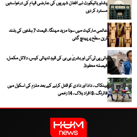
پشاور ہائیکورٹ نے افغان شہریوں کی عارضی قیام کی درخواستیں
مسترد کر دیں
عالمی مارکیٹ میں سونا مزید مہنگا ، قیمت 7 ہفتوں کی بلند
ترین سطح پر پہنچ گئی
بانی پی ٹی آئی اور بشریٰ بی بی کی قیدِ تنہائی کیس، دلائل مکمل،
فیصلہ محفوظ
بینکاک ، دادا اور دادی کو قتل کرنے کے بعد ملزم کی اسکول میں
فائرنگ ، 8 افراد ہلاک ، 14 زخمی