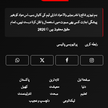
ہم نیوز پر شائع یا نشر ہونے والا مواد ادارتی ٹیم کی کاوش ہے۔ اس مواد کو بغیر
پیشگی اجازت کسی بھی صورت میں استعمال یا نقل کرنا درست نہیں۔ تمام
حقوق محفوظ ہیں © 2026
رابطہ کریں
پرائیویسی پالیسی
WhatsApp
Twitter
Facebook
Faceboo
صفحۂ اول
تازہ ترین
پاکستان
دنیا
معیشت
کھیل
تعلیم
صحت
انٹرٹینمنٹ
ٹیکنالوجی
دلچسپ و عجیب