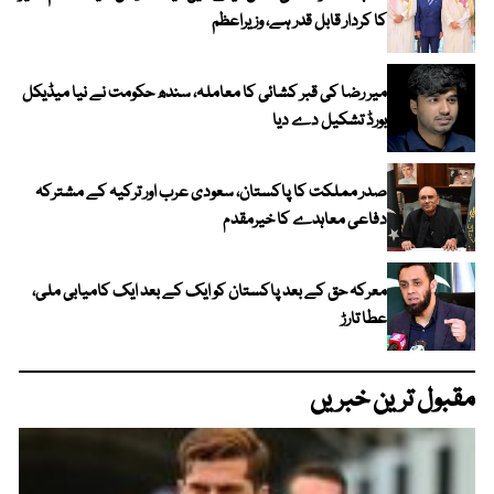
کا کردار قابل قدر ہے، وزیراعظم
میر رضا کی قبر کشائی کا معاملہ، سندھ حکومت نے نیا میڈیکل
بورڈ تشکیل دے دیا
صدر مملکت کا پاکستان، سعودی عرب اور ترکیہ کے مشترکہ
دفاعی معاہدے کا خیرمقدم
معرکہ حق کے بعد پاکستان کو ایک کے بعد ایک کامیابی ملی،
عطا تارڑ
مقبول ترین خبریں