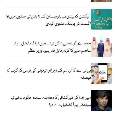
الیکشن کمیشن نے بلوچستان کے 4 بلدیاتی حلقوں میں 9
اگست کی پولنگ ملتوی کردی
معاہدے کو عملی شکل دینے میں فیلڈ مارشل سید
عاصم منیر کا کردار قابل قدر ہے، وزیراعظم
پی ٹی اے کا ای سم کے اجرا اور تبدیلی کی فیس کم کرنے کا
فیصلہ
میر رضا کی قبر کشائی کا معاملہ، سندھ حکومت نے نیا
میڈیکل بورڈ تشکیل دے دیا