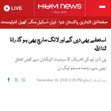
LIVE
7 Aug, 2026
صفحۂ اول
تازہ ترین
پاکستان
دنیا
ایران-اسرائیل جنگ
کھیل
انٹرٹینمنٹ
استعفے بھی دیں گے اور لانگ مارچ بھی ہو گا، رانا
ثنا اللہ
پی ڈی ایم کی تحریک کا سینیٹ الیکشن سے کوئی تعلق
نہیں ہے، رہنما مسلم لیگ ن
|
شائع
December 16, 2020 2:25 PM
ویب ڈیسک