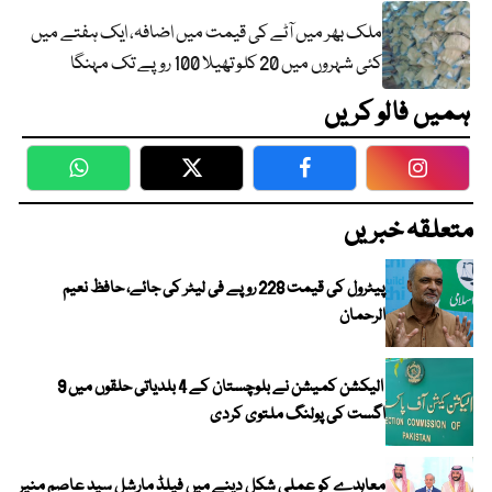
ملک بھر میں آٹے کی قیمت میں اضافہ، ایک ہفتے میں
کئی شہروں میں 20 کلو تھیلا 100 روپے تک مہنگا
ہمیں فالو کریں
WhatsApp
Twitter
Facebook
Faceboo
متعلقہ خبریں
پیٹرول کی قیمت 228 روپے فی لیٹر کی جائے، حافظ نعیم
الرحمان
الیکشن کمیشن نے بلوچستان کے 4 بلدیاتی حلقوں میں 9
اگست کی پولنگ ملتوی کردی
معاہدے کو عملی شکل دینے میں فیلڈ مارشل سید عاصم منیر