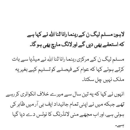
لاہور: مسلم لیگ ن کے رہنما رانا ثنا اللہ نے کہا ہے
کہ استعفے بھی دیں گے اور لانگ مارچ بھی ہو گا۔
مسلم لیگ ن کے مرکزی رہنما رانا ثنا اللہ نے میڈیا سے بات
کرتے ہوئے کہا کہ عوام کے فیصلے کو تسلیم کیے بغیر یہ
ملک نہیں چل سکتا۔
انہوں نے کہا کہ یہ تین سال سے میرے خلاف انکوائری کر رہے
تھے جبکہ میں نے اپنی تمام جائیداد ایف بی آر میں ظاہر کی
ہوئی ہے، اور اب مجھے منی لانڈرنگ کا نوٹس دے دیا گیا
ہے۔