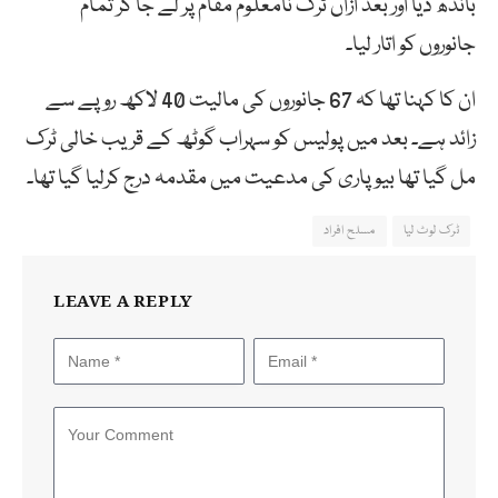
باندھ دیا اور بعد ازاں ٹرک نامعلوم مقام پر لے جا کر تمام
جانوروں کو اتار لیا۔
ان کا کہنا تھا کہ 67 جانوروں کی مالیت 40 لاکھ روپے سے
زائد ہے۔ بعد میں پولیس کو سہراب گوٹھ کے قریب خالی ٹرک
مل گیا تھا بیوپاری کی مدعیت میں مقدمہ درج کرلیا گیا تھا۔
ٹرک لوٹ لیا
مسلح افراد
LEAVE A REPLY