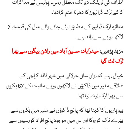
اطراف کی ٹریفک دیر تک معطل رہی۔ پولیس نے مذاکرات
کرکے ٹرک ڈرائیورز کا دھرنا ختم کرادیا۔
متاثرہ ٹرک ڈرئیور کے مطابق لوٹے جانے والے مال کی قیمت 7
لاکھ روپے سے زائد ہے۔
مزید پڑھیں:
حیدرآباد: حسین آباد میں راشن بیگوں سے بھرا
ٹرک لٹ گیا
خیال رہے کہ رواں سال جولائی میں شہر قائد کراچی کے
علاقے ملیر میں ڈاکوؤں نے لاکھوں روپے مالیت کے 67 بکروں
سے بھرا ٹرک لوٹ لیا تھا۔
بیوپاریوں کا کہنا تھا کہ پانچ ڈاکوؤں نے ملیر میں بکروں سے
بھرے ٹرک کو روکا اور اس میں موجود پانچ افراد کو رسیوں سے