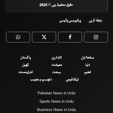
حقوق محفوظ ہیں © 2026
رابطہ کریں
پرائیویسی پالیسی
WhatsApp
Twitter
Facebook
Faceboo
صفحۂ اول
تازہ ترین
پاکستان
دنیا
معیشت
کھیل
تعلیم
صحت
انٹرٹینمنٹ
ٹیکنالوجی
دلچسپ و عجیب
Pakistan News in Urdu
Sports News in Urdu
Business News in Urdu