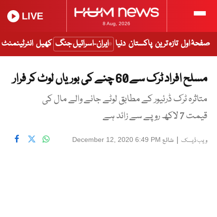
LIVE
8 Aug, 2026
صفحۂ اول
تازہ ترین
پاکستان
دنیا
ایران-اسرائیل جنگ
کھیل
انٹرٹینمنٹ
مسلح افراد ٹرک سے 60 چنے کی بوریاں لوٹ کر فرار
متاثرہ ٹرک ڈرئیور کے مطابق لوٹے جانے والے مال کی
قیمت 7 لاکھ روپے سے زائد ہے
|
شائع
December 12, 2020 6:49 PM
ویب ڈیسک