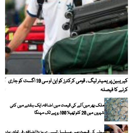
کیریبین پریمیئر لیگ ، قومی کرکٹرز کو این او سی 19 اگست کو جاری
آز
کرنے کا فیصلہ
چھی
ملک بھر میں آٹے کی قیمت میں اضافہ، ایک ہفتے میں کئی
شہروں میں 20 کلو تھیلا 100 روپے تک مہنگا
سونے کی قیمت میں مسلسل تیسرے روز بڑا اضافہ ، فی تولہ ریٹ