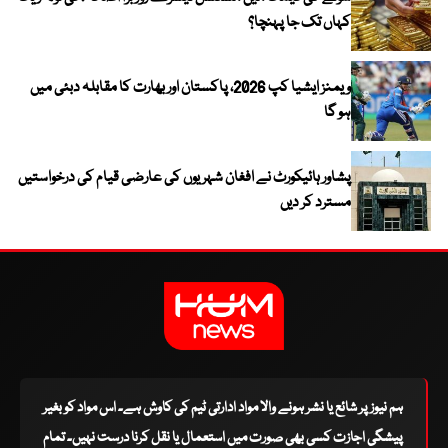
کہاں تک جا پہنچا؟
ویمنز ایشیا کپ 2026، پاکستان اور بھارت کا مقابلہ دبئی میں
ہو گا
پشاور ہائیکورٹ نے افغان شہریوں کی عارضی قیام کی درخواستیں
مسترد کر دیں
ہم نیوز پر شائع یا نشر ہونے والا مواد ادارتی ٹیم کی کاوش ہے۔ اس مواد کو بغیر
پیشگی اجازت کسی بھی صورت میں استعمال یا نقل کرنا درست نہیں۔ تمام