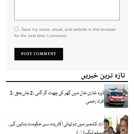
Save my name, email, and website in this browser
for the next time I comment.
تازہ ترین خبریں
ڈیرہ غازی خان میں گھر کی چھت گر گئی ، 2 جاں بحق ، 3
افراد زخمی
آزاد کشمیر میں دو تہائی اکثریت سے حکومت بنائیں گے ،
مسلم لیگ ( ن )