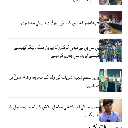
شہداء اور غازیوں کو سول ایوارڈز دینے کی منظوری
پی سی بی نے قومی کرکٹرز کو بیرون ملک لیگز کھیلنے
کیلئے این او سی جاری کر دیئے
وزیر اعظم شہباز شریف کی وفد کے ہمراہ روضہ رسولؐ پر
حاضری
میر رضا کی قبر کشائی مکمل ، لاش کے نمونے حاصل کر
لئے گئے