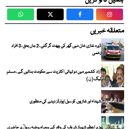
ہمیں فالو کریں
WhatsApp
Twitter
Facebook
Faceboo
متعلقہ خبریں
ڈیرہ غازی خان میں گھر کی چھت گر گئی ، 2 جاں بحق ، 3 افراد
زخمی
آزاد کشمیر میں دو تہائی اکثریت سے حکومت بنائیں گے ، مسلم
لیگ ( ن )
شہداء اور غازیوں کو سول ایوارڈز دینے کی منظوری
وزیر اعظم شہباز شریف کی وفد کے ہمراہ روضہ رسولؐ پر حاضری