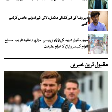
میر رضا کی قبر کشائی مکمل ، لاش کے نمونے حاصل کر لئے
گئے
میجر طفیل شہید کی 68 ویں برسی ، مزار پر دعائیہ تقریب ، مسلح
افواج کے سربراہان کا خراج عقیدت
مقبول ترین خبریں