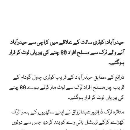
حیدر آباد: کوٹری سائٹ کے علاقے میں کراچی سے حیدرآباد
آنے والے ٹرک سے مسلح افراد 60 چنے کی بوریاں لوٹ کر فرار
ہوگئے۔
ذرائع کے مطابق حیدر آباد کے قریب کوٹری چاول گودام کے
قریب چار مسلح افراد ٹرک سے لوٹ مار کرتے ہوے 60 چنے
کی بوریاں لوٹ کر فرار ہوگئے۔
متاثرہ ٹرک ڈرائیور عبدالرزاق نے اپنے ساتھیوں کے ہمرا ٹرک
کھڑے کرکے نیبشل ہائی وے کو بند کر دیا جس سے دونوں