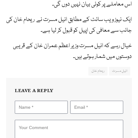
اس
معاملے
پر
کوئی
بیان
نہیں
دوں
گی۔
ایک
نیوز
ویب
سائٹ
کے
مطابق
انیل
مسرت
نے
ریحام
خان
کی
جانب
سے
معافی
کی
اپیل
کو
قبول
کر
لیا ہے۔
خیال رہے کہ انیل
مسرت
وزیر
اعظم
عمران
خان
کے
قریبی
دوستوں
میں
شمار
ہوتے
ہیں۔
انیل مسرت
ریحام خان
LEAVE A REPLY