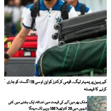
کیریبین پریمیئر لیگ ، قومی کرکٹرز کو این او سی 19 اگست کو جاری
آز
کرنے کا فیصلہ
چھی
ملک بھر میں آٹے کی قیمت میں اضافہ، ایک ہفتے میں کئی
شہروں میں 20 کلو تھیلا 100 روپے تک مہنگا