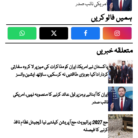
امریکی نائب صدر
ہمیں فالو کریں
WhatsApp
Twitter
Facebook
Faceboo
متعلقہ خبریں
پاکستان نے امریکا، ایران کو مذاکرات کی میز پر لا کر وہ سفارتی
کردار اداکیا جو بڑی طاقتیں نہ کرسکیں، ساؤتھ ایشین وائسز
ایران کا آبنائے ہرمز پر ٹول عائد کرنے کا منصوبہ نہیں، امریکی
نائب صدر
حج 2027: پرائیویٹ حج آپریشن کیلئے نیا ڈیجیٹل نظام نافذ
کرنے کا فیصلہ