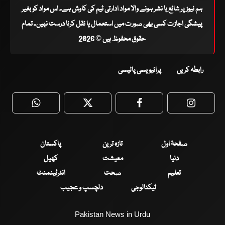
ہم نیوز پر شائع یا نشر ہونے والا مواد ادارتی ٹیم کی کاوش ہے۔ اس مواد کو بغیر
پیشگی اجازت کسی بھی صورت میں استعمال یا نقل کرنا درست نہیں۔ تمام
حقوق محفوظ ہیں © 2026
رابطہ کریں
پرائیویسی پالیسی
WhatsApp
Twitter
Facebook
Faceboo
صفحۂ اول
تازہ ترین
پاکستان
دنیا
معیشت
کھیل
تعلیم
صحت
انٹرٹینمنٹ
ٹیکنالوجی
دلچسپ و عجیب
Pakistan News in Urdu