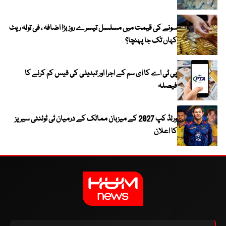
سونے کی قیمت میں مسلسل تیسرے روز بڑا اضافہ ، فی تولہ ریٹ
کہاں تک جا پہنچا؟
پی ٹی اے کا ای سم کے اجرا اور تبدیلی کی فیس کم کرنے کا
فیصلہ
ورلڈ کپ 2027 کے میزبان ممالک کے درمیان ٹی ٹوئنٹی سیریز
کا اعلان