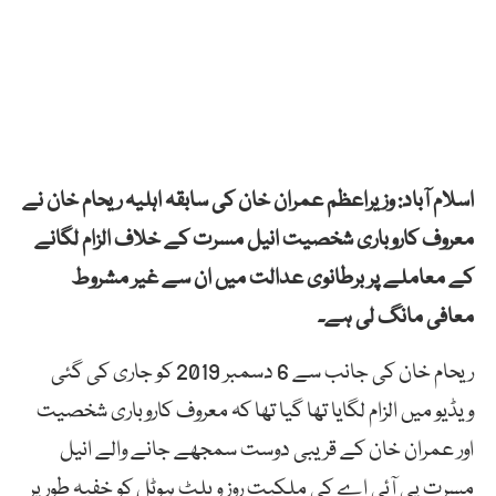
اسلام آباد: وزیراعظم عمران خان کی سابقہ اہلیہ
ریحام
خان
نے
معروف کاروباری شخصیت
انیل
مسرت کے خلاف الزام لگانے
کے معاملے پر برطانوی عدالت میں ان سے
غیر مشروط
معافی
مانگ
لی ہے۔
ریحام خان کی جانب سے 6 دسمبر 2019 کو جاری کی گئی
ویڈیو میں الزام لگایا تھا گیا تھا کہ معروف کاروباری شخصیت
اور عمران خان کے قریبی دوست سمجھے جانے والے انیل
مسرت پی آئی اے کی ملکیت روز ویلٹ ہوٹل کو خفیہ طور پر