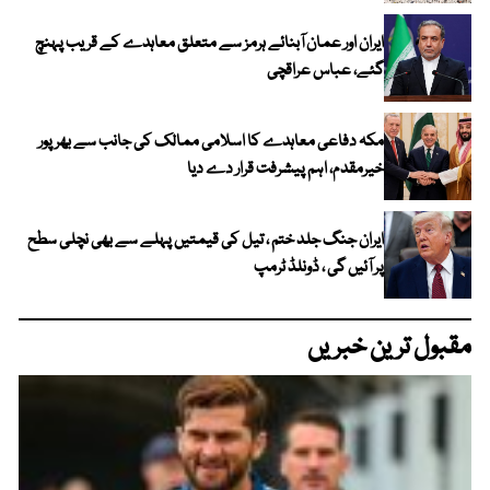
ایران اور عمان آبنائے ہرمز سے متعلق معاہدے کے قریب پہنچ
گئے، عباس عراقچی
مکہ دفاعی معاہدے کا اسلامی ممالک کی جانب سے بھرپور
خیرمقدم، اہم پیشرفت قرار دے دیا
ایران جنگ جلد ختم ، تیل کی قیمتیں پہلے سے بھی نچلی سطح
پر آئیں گی ، ڈونلڈ ٹرمپ
مقبول ترین خبریں