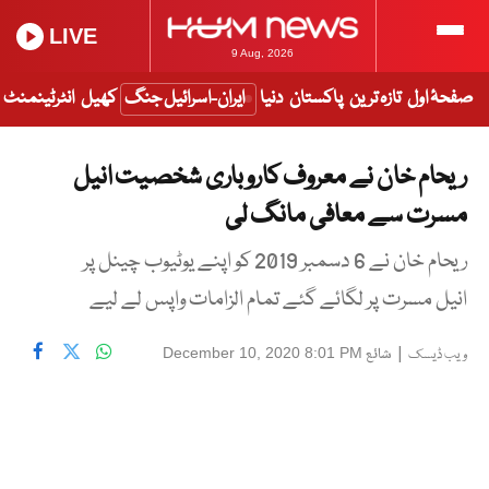
LIVE
9 Aug, 2026
صفحۂ اول
تازہ ترین
پاکستان
دنیا
ایران-اسرائیل جنگ
کھیل
انٹرٹینمنٹ
ریحام خان نے معروف کاروباری شخصیت انیل
مسرت سے معافی مانگ لی
ریحام خان نے 6 دسمبر 2019 کو اپنے یوٹیوب چینل پر
انیل مسرت پر لگائے گئے تمام الزامات واپس لے لیے
|
شائع
December 10, 2020 8:01 PM
ویب ڈیسک