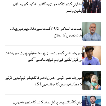
سفارتی کردار اداکیا جو بڑی طاقتیں نہ کرسکیں، ساؤتھ
ایشین وائسز
جماعت اسلامی کا 16 اگست سے ملک بھر میں بیک
وقت دھرنوں کا اعلان
میر رضا علی کیس: دوسری پوسٹ مارٹم رپورٹ میں تشدد
اور گولی لگنے کے اہم شواہد سامنے آگئے
میر رضا علی کیس، جبران ناصر کا تفتیشی ٹیم تبدیل کرنے
کا مطالبہ، والدین کا موقف بھی آ گیا
ایران کا آبنائے ہرمز پر ٹول عائد کرنے کا منصوبہ نہیں،