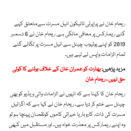
ریحام
خان
نے
پراپرٹی
ٹائیکون
انیل
مسرت
سےمتعلق کہے
گئے
ریمارکس
پر
معافی
مانگی ہے. ریحام خان نے 6 دسمبر
2019
کو
اپنے
یوٹیوب
چینل
سے
انیل
مسرت
پر
لگائے
گئے
تمام
الزامات
واپس
لے
لیے ہیں۔
مزید پڑھیں:
بھارت کو عمران خان کے خلاف بولنے کا کوئی
حق نہیں ، ریحام خان
ریحام
خان
کا
کہنا
ہے
کہ
انہوں
نے
الزامات
والی
ویڈیو
کو
بھی
چینل
سے
ختم
کر
دیا ہے۔
ریحام
خان
نے
کہا
ہے
کہ
اگرانیل
مسرت
کی
ذات،
کاروبار
یا
خیراتی
کاموں
کونقصان
پہنچا
ہو
تو
وہ
اپنے
ریمارکس
پر
معذرت
خواہ
ہیں۔
اور
مستقبل
میں
کبھی