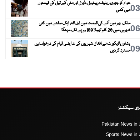
عوام کو جزوی ریلیف، پیٹرول، ڈیزل اور مٹی کے تیل کی قیمتوں
0
میں کمی
ملک بھر میں آٹے کی قیمت میں اضافہ، ایک ہفتے میں کئی
0
شہروں میں 20 کلو تھیلا 100 روپے تک مہنگا
پشاور ہائیکورٹ نے افغان شہریوں کی عارضی قیام کی درخواستیں
0
مسترد کر دیں
یزی سیکشنز
Pakistan News in 
Sports News in 