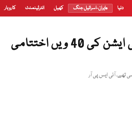
دنیا
ایران-اسرائیل جنگ
کھیل
انٹرٹینمنٹ
کاروبار
پاکستان آرمی رائفل ایسوسی ایشن کی 40 ویں اختتامی
ھے، آئی ایس پی آر