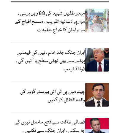
میجر طفیل شہید کی 68 ویں برسی ،
مزار پر دعائیہ تقریب ، مسلح افواج کے
سربراہان کا خراج عقیدت
ایران جنگ جلد ختم ، تیل کی قیمتیں
پہلے سے بھی نچلی سطح پر آئیں گی ،
ڈونلڈ ٹرمپ
چیئرمین پی ٹی آئی بیرسٹر گوہر کی
والدہ انتقال کر گئیں
فضائی طاقت سے فتح حاصل نہیں کی
جا سکتی ، ایران جنگ سے نکلیں ،