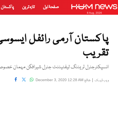
صفحۂ اول
تازہ ترین
پاکستان
8 Aug, 2026
تقریب
انسپکٹرجنرل ٹریننگ لیفٹیننٹ جنرل شیرافگن مہمان خصوصی ت
|
شائع
December 3, 2020 12:28 AM
ویب ڈیسک