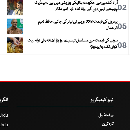
آزاد کشمیر میں حکومت بنانیکی پوزیشن میں ہیں ، مینڈیٹ
3
02
چھیننے نہیں دیں گے ، رانا ثناء اللہ ، امیر مقام
پیٹرول کی قیمت 228 روپے فی لیٹر کی جائے، حافظ نعیم
6
05
الرحمان
سونے کی قیمت میں مسلسل تیسرے روز بڑا اضافہ ، فی تولہ ریٹ
9
08
کہاں تک جا پہنچا؟
نیوز کیٹیگریز
انگر
صفحۂ اول
Urdu
تازہ ترین
Urdu