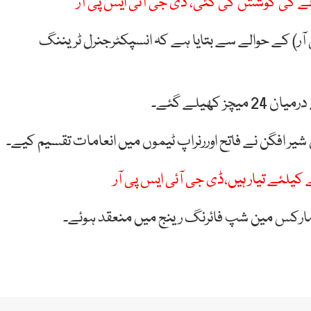
ے کی کوشش کی گئی، ڈی جی آئی ایس پی آر
 آر) کے حوالے سے بتایا ہے کہ انسپکٹرجنرل ٹریننگ
 افگن نے فاتح اوررنراپ ٹیموں میں انعامات تقسیم کیے۔
یلئے تیار ہیں،ڈی جی آئی ایس پی آر
 مارکس مین شپ فائرنگ رینج میں منعقد ہوئے۔