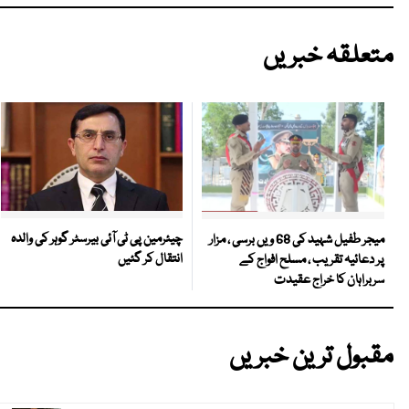
متعلقہ خبریں
چیئرمین پی ٹی آئی بیرسٹر گوہر کی والدہ
میجر طفیل شہید کی 68 ویں برسی ، مزار
انتقال کر گئیں
پر دعائیہ تقریب ، مسلح افواج کے
سربراہان کا خراج عقیدت
مقبول ترین خبریں