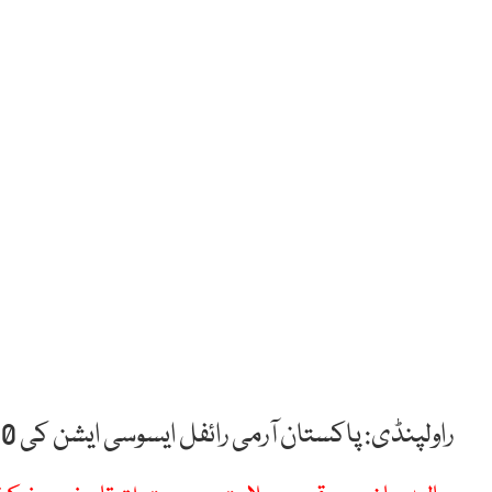
راولپنڈی: پاکستان آرمی رائفل ایسوسی ایشن کی 40 ویں اختتامی تقریب منعقد ہوئی۔