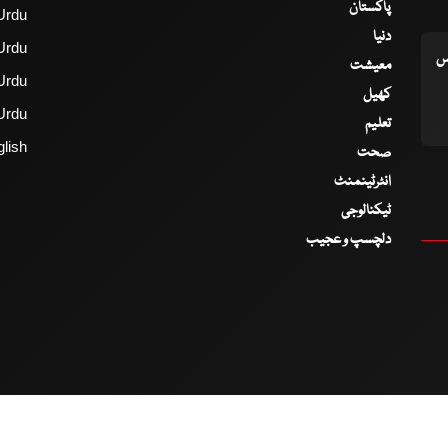
پاکستان
Urdu
دنیا
Urdu
اس
معیشت
Urdu
کھیل
Urdu
تعلیم
lish
صحت
انٹرٹینمنٹ
ٹیکنالوجی
دلچسپ و عجیب
2017 - 2026 © All Copyrights Reserved