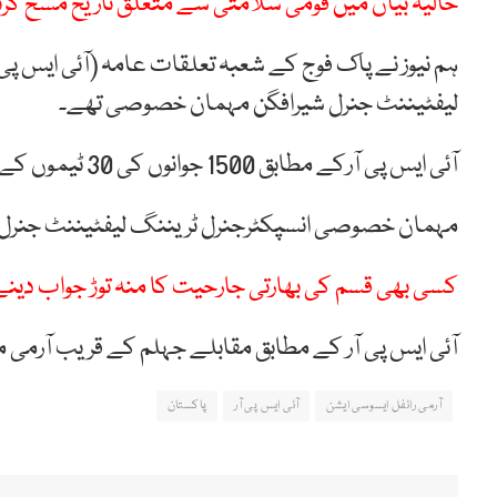
حالیہ بیان میں قومی سلامتی سے متعلق تاریخ مسخ کرن
ہم نیوز نے پاک فوج کے شعبہ تعلقات عامہ (آئی ایس پی
لیفٹیننٹ جنرل شیرافگن مہمان خصوصی تھے۔
آئی ایس پی آرکے مطابق 1500 جوانوں کی 30 ٹیموں کے درمیان 24 میچز کھیلے گئے۔
مہمان خصوصی انسپکٹرجنرل ٹریننگ لیفٹیننٹ جنرل شیر
کسی بھی قسم کی بھارتی جارحیت کا منہ توڑ جواب دینے ک
آئی ایس پی آر کے مطابق مقابلے جہلم کے قریب آرمی
آرمی رائفل ایسوسی ایشن
آئی ایس پی آر
پاکستان