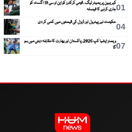
کیریبین پریمیئر لیگ ، قومی کرکٹرز کو این او سی 19 اگست کو
01
جاری کرنے کا فیصلہ
حکومت نے پیٹرول اور ڈیزل کی قیمتوں میں کمی کر دی
04
ویمنز ایشیا کپ 2026، پاکستان اور بھارت کا مقابلہ دبئی میں ہو
07
گا