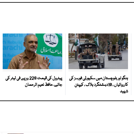
ہنگو اور بلوچستان میں سکیورٹی فورسز کی
پیٹرول کی قیمت 228 روپے فی لیٹر کی
کارروائیاں ، 10دہشتگرد ہلاک ، کیپٹن
جائے، حافظ نعیم الرحمان
شہید