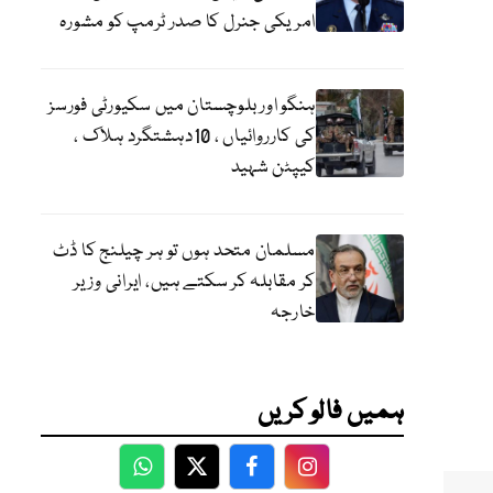
امریکی جنرل کا صدر ٹرمپ کو مشورہ
ہنگو اور بلوچستان میں سکیورٹی فورسز
کی کارروائیاں ، 10دہشتگرد ہلاک ،
کیپٹن شہید
مسلمان متحد ہوں تو ہر چیلنج کا ڈٹ
کر مقابلہ کر سکتے ہیں، ایرانی وزیر
خارجہ
ہمیں فالو کریں
WhatsApp
Twitter
Facebook
Facebook