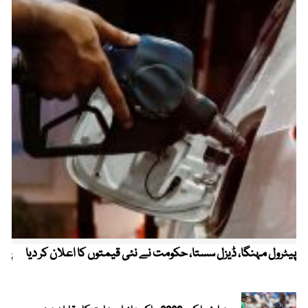
پیٹرول مہنگا، ڈیزل سستا، حکومت نے نئی قیمتوں کا اعلان کر دیا
پنج