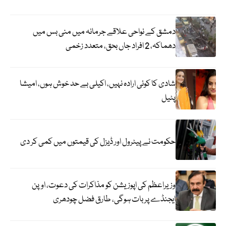
دمشق کے نواحی علاقے جرمانہ میں منی بس میں
دھماکہ، 2 افراد جاں بحق، متعدد زخمی
شادی کا کوئی ارادہ نہیں، اکیلی بے حد خوش ہوں، امیشا
پٹیل
حکومت نے پیٹرول اور ڈیزل کی قیمتوں میں کمی کر دی
وزیراعظم کی اپوزیشن کو مذاکرات کی دعوت، اوپن
ایجنڈے پر بات ہوگی، طارق فضل چودھری