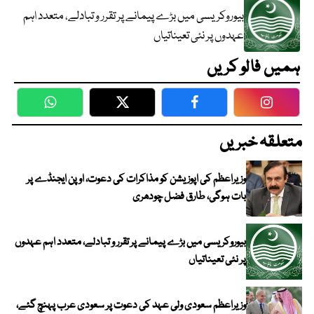
بیوروکریسی میں بڑے پیمانے پر تقرر و تبادلے، متعدد اہم
عہدوں پر نئی تعیناتیاں
ہمیں فالو کریں
WhatsApp
Twitter
Facebook
Faceboo
متعلقہ خبریں
وزیراعظم کی اپوزیشن کو مذاکرات کی دعوت، اوپن ایجنڈے پر
بات ہوگی، طارق فضل چودھری
بیوروکریسی میں بڑے پیمانے پر تقرر و تبادلے، متعدد اہم عہدوں
پر نئی تعیناتیاں
وزیراعظم سعودی ولی عہد کی دعوت پر سعودی عرب پہنچ گئے،