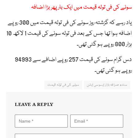
سونے کی فی تولہ قیمت میں ایک بار پھر بڑا اضافہ
یاد رہے کہ گزشتہ روز سونے کی فی تولہ قیمت میں 300 روپے
اضافہ ہوا تھا جس کے بعد فی تولہ سونے کی قیمت 1 لاکھ 10
ہزار 800 روپے ہو گئی تھی۔
دس گرام سونے کی قیمت 257 روپے اضافے سے 94993
روپے ہو گئی تھی۔
سندھ صرافہ بازار ایسوسی ایشن
سونے کی فی تولہ قیمت
LEAVE A REPLY