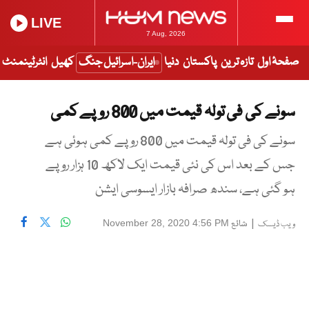
LIVE
7 Aug, 2026
صفحۂ اول
تازہ ترین
پاکستان
دنیا
ایران-اسرائیل جنگ
کھیل
انٹرٹینمنٹ
سونے کی فی تولہ قیمت میں 800 روپے کمی
سونے کی فی تولہ قیمت میں 800 روپے کمی ہوئی ہے
جس کے بعد اس کی نئی قیمت ایک لاکھ 10 ہزار روپے
ہو گئی ہے، سندھ صرافہ بازار ایسوسی ایشن
|
شائع
November 28, 2020 4:56 PM
ویب ڈیسک