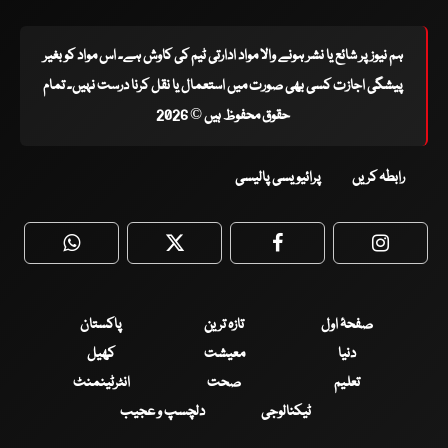
ہم نیوز پر شائع یا نشر ہونے والا مواد ادارتی ٹیم کی کاوش ہے۔ اس مواد کو بغیر
پیشگی اجازت کسی بھی صورت میں استعمال یا نقل کرنا درست نہیں۔ تمام
حقوق محفوظ ہیں © 2026
رابطہ کریں
پرائیویسی پالیسی
WhatsApp
Twitter
Facebook
Faceboo
صفحۂ اول
تازہ ترین
پاکستان
دنیا
معیشت
کھیل
تعلیم
صحت
انٹرٹینمنٹ
ٹیکنالوجی
دلچسپ و عجیب