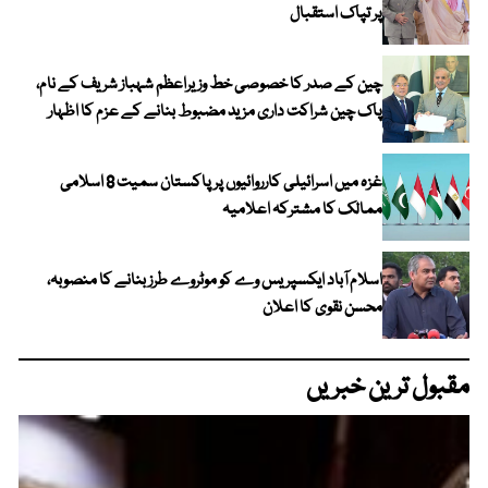
پر تپاک استقبال
چین کے صدر کا خصوصی خط وزیراعظم شہباز شریف کے نام،
پاک چین شراکت داری مزید مضبوط بنانے کے عزم کا اظہار
غزہ میں اسرائیلی کارروائیوں پر پاکستان سمیت 8 اسلامی
ممالک کا مشترکہ اعلامیہ
اسلام آباد ایکسپریس وے کو موٹروے طرز بنانے کا منصوبہ،
محسن نقوی کا اعلان
مقبول ترین خبریں