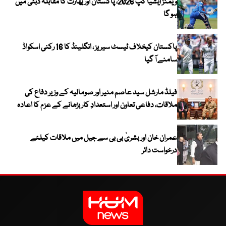
ویمنز ایشیا کپ 2026، پاکستان اور بھارت کا مقابلہ دبئی میں
ہو گا
پاکستان کیخلاف ٹیسٹ سیریز ، انگلینڈ کا 16 رکنی اسکواڈ
سامنے آ گیا
فیلڈ مارشل سید عاصم منیر اور صومالیہ کے وزیر دفاع کی
ملاقات، دفاعی تعاون اور استعدادِ کار بڑھانے کے عزم کا اعادہ
عمران خان اور بشریٰ بی بی سے جیل میں ملاقات کیلئے
درخواست دائر