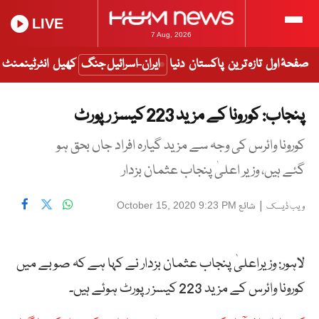
LIVE
7 Aug, 2026
صفحۂ اول
تازہ ترین
پاکستان
دنیا
ایران-اسرائیل جنگ
کھیل
انٹرٹینمنٹ
پنجاب: کورونا کے مزید 223 کیسز رپورٹ
کورونا وائرس کی وجہ سے مزید گیارہ افراد جاں بحق ہو
گئے ہیں، وزیر اعلیٰ پنجاب عثمان بزدار
|
شائع
October 15, 2020 9:23 PM
ویب ڈیسک
لاہور: وزیراعلیٰ پنجاب عثمان بزدار نے کہا ہے کہ صوبے میں
کورونا وائرس کے مزید 223 کیسز رپورٹ ہوئے ہیں۔