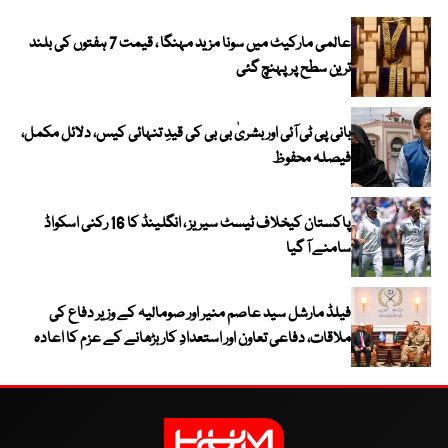
عالمی مارکیٹ میں سونا مزید مہنگا ، قیمت 7 ہفتوں کی بلند
ترین سطح پر پہنچ گئی
بانی پی ٹی آئی اور بشریٰ بی بی کی قیدِ تنہائی کیس، دلائل مکمل،
فیصلہ محفوظ
پاکستان کیخلاف ٹیسٹ سیریز ، انگلینڈ کا 16 رکنی اسکواڈ
سامنے آ گیا
فیلڈ مارشل سید عاصم منیر اور صومالیہ کے وزیر دفاع کی
ملاقات، دفاعی تعاون اور استعدادِ کار بڑھانے کے عزم کا اعادہ