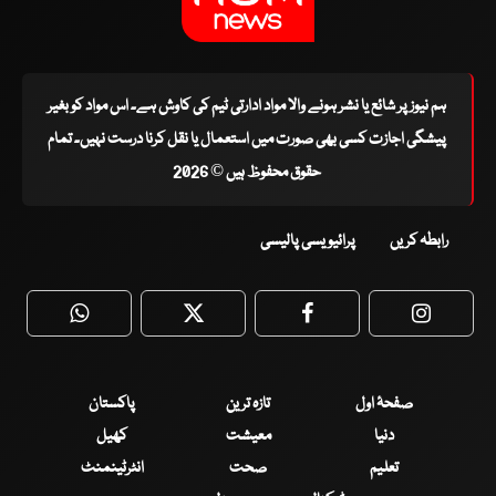
ہم نیوز پر شائع یا نشر ہونے والا مواد ادارتی ٹیم کی کاوش ہے۔ اس مواد کو بغیر
پیشگی اجازت کسی بھی صورت میں استعمال یا نقل کرنا درست نہیں۔ تمام
حقوق محفوظ ہیں © 2026
رابطہ کریں
پرائیویسی پالیسی
WhatsApp
Twitter
Facebook
Faceboo
صفحۂ اول
تازہ ترین
پاکستان
دنیا
معیشت
کھیل
تعلیم
صحت
انٹرٹینمنٹ