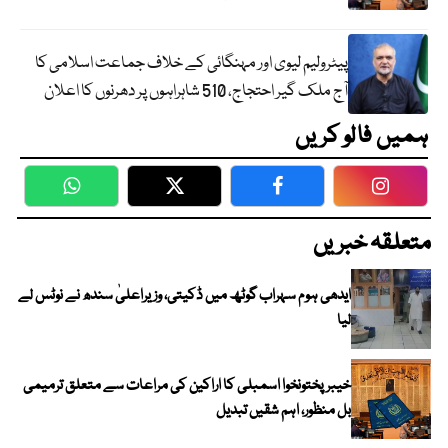
پیٹرولیم لیوی اور مہنگائی کے خلاف جماعت اسلامی کا
آج ملک گیر احتجاج، 510 شاہراہوں پر دھرنوں کا اعلان
ہمیں فالو کریں
WhatsApp
Twitter
Facebook
Faceboo
متعلقہ خبریں
ایدھی ہوم سہراب گوٹھ میں ڈکیتی، وزیراعلیٰ سندھ نے نوٹس لے
لیا
خیبرپختونخوا اسمبلی کا اراکین کی مراعات سے متعلق ترمیمی
بل منظور، اہم شقیں تبدیل