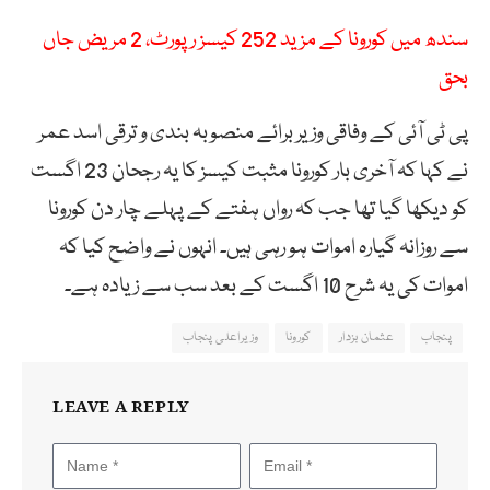
سندھ میں کورونا کے مزید 252 کیسز رپورٹ، 2 مریض جاں
بحق
پی ٹی آئی کے وفاقی وزیر برائے منصوبہ بندی و ترقی اسد عمر
نے کہا کہ آخری بار کورونا مثبت کیسز کا یہ رجحان 23 اگست
کو دیکھا گیا تھا جب کہ رواں ہفتے کے پہلے چار دن کورونا
سے روزانہ گیارہ اموات ہو رہی ہیں۔ انہوں نے واضح کیا کہ
اموات کی یہ شرح 10 اگست کے بعد سب سے زیادہ ہے۔
پنجاب
عثمان بزدار
کورونا
وزیراعلی پنجاب
LEAVE A REPLY