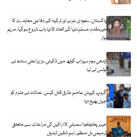
پاکستان، سعودی عرب اور ترکیہ کے دفاعی معاہدے کا
خیرمقدم، مسلم دنیا کے اتحاد کا نیا باب شروع ہوگیا، مریم
نواز
ایدھی ہوم سہراب گوٹھ میں ڈکیتی، وزیراعلیٰ سندھ نے
نوٹس لے لیا
گروپ کیپٹن عاصم طارق قتل کیس، عدالت نے ملزم کو
جیل بھیج دیا
خیبرپختونخوا اسمبلی کا اراکین کی مراعات سے متعلق
ترمیمی بل منظور، اہم شقیں تبدیل