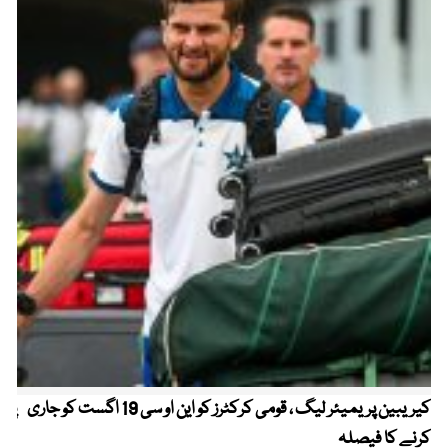
کیریبین پریمیئر لیگ ، قومی کرکٹرز کو این او سی 19 اگست کو جاری
پیٹ
کرنے کا فیصلہ