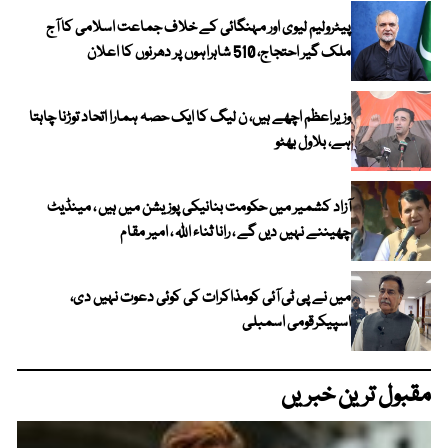
پیٹرولیم لیوی اور مہنگائی کے خلاف جماعت اسلامی کا آج
ملک گیر احتجاج، 510 شاہراہوں پر دھرنوں کا اعلان
وزیراعظم اچھے ہیں، ن لیگ کا ایک حصہ ہمارا اتحاد توڑنا چاہتا
ہے، بلاول بھٹو
آزاد کشمیر میں حکومت بنانیکی پوزیشن میں ہیں ، مینڈیٹ
چھیننے نہیں دیں گے ، رانا ثناء اللہ ، امیر مقام
میں نے پی ٹی آئی کومذاکرات کی کوئی دعوت نہیں دی،
اسپیکرقومی اسمبلی
مقبول ترین خبریں