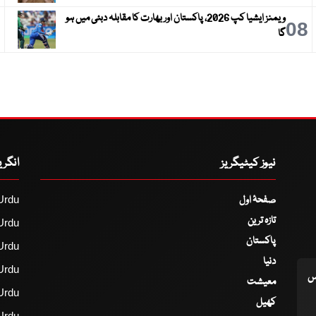
ویمنز ایشیا کپ 2026، پاکستان اور بھارت کا مقابلہ دبئی میں ہو
9
08
گا
نیوز کیٹیگریز
انگر
صفحۂ اول
Urdu
تازہ ترین
Urdu
پاکستان
Urdu
دنیا
Urdu
اس
معیشت
Urdu
کھیل
Urdu