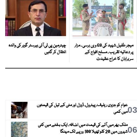
میجر طفیل شہید کی 68 ویں برسی ، مزار
چیئرمین پی ٹی آئی بیرسٹر گوہر کی والدہ
پر دعائیہ تقریب ، مسلح افواج کے
انتقال کر گئیں
سربراہان کا خراج عقیدت
عوام کو جزوی ریلیف، پیٹرول، ڈیزل اور مٹی کے تیل کی قیمتوں
0
میں کمی
ملک بھر میں آٹے کی قیمت میں اضافہ، ایک ہفتے میں کئی
0
شہروں میں 20 کلو تھیلا 100 روپے تک مہنگا