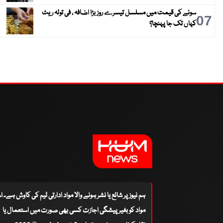
سونے کی قیمت میں مسلسل تیسرے روز بڑا اضافہ ، فی تولہ ریٹ
07
کہاں تک جا پہنچا؟
ہم نیوز پر شائع یا نشر ہونے والا مواد ادارتی ٹیم کی کاوش ہے۔ 
مواد کو بغیر پیشگی اجازت کسی بھی صورت میں استعمال یا