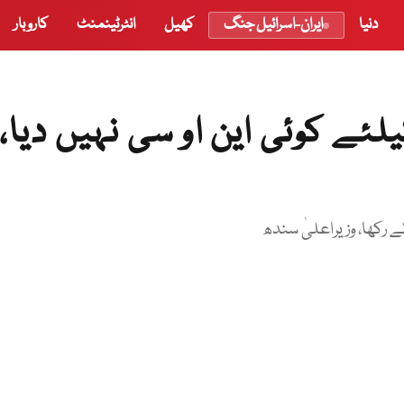
دنیا
ایران-اسرائیل جنگ
کھیل
انٹرٹینمنٹ
کاروبار
ے کوئی این او سی نہیں دیا،
رکھا، وزیراعلیٰ سندھ