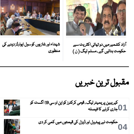
شہداء اور غازیوں کو سول ایوارڈز دینے کی
آزاد کشمیر میں دو تہائی اکثریت سے
منظوری
حکومت بنائیں گے ، مسلم لیگ ( ن )
مقبول ترین خبریں
کیریبین پریمیئر لیگ ، قومی کرکٹرز کو این او سی 19 اگست کو
01
جاری کرنے کا فیصلہ
حکومت نے پیٹرول اور ڈیزل کی قیمتوں میں کمی کر دی
04