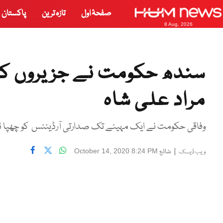
صفحۂ اول
تازہ ترین
پاکستان
8 Aug, 2026
سندھ حکومت نے جزیروں کیلئ
مراد علی شاہ
وفاقی حکومت نے ایک مہینے تک صدارتی آرڈیننس کو چھپا ئے 
|
شائع
October 14, 2020 8:24 PM
ویب ڈیسک