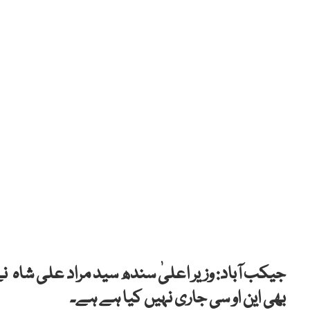
جیکب آباد: وزیر اعلیٰ سندھ سید مراد علی شاہ
بھی این او سی جاری نہیں کیا ہے ہے۔