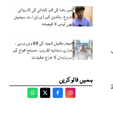
میر رضا کی قبر کشائی کی کارروائی
شروع ، والدین کے ڈی این اے سیمپل
بھی لینے کا فیصلہ
میجر طفیل شہید کی 68 ویں برسی ،
مزار پر دعائیہ تقریب ، مسلح افواج کے
سربراہان کا خراج عقیدت
ہمیں فالو کریں
۔ سال 2006 اور 2007
WhatsApp
Twitter
Facebook
Facebook