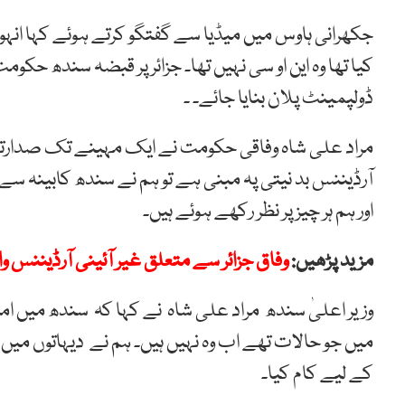
جکھرانی ہاوس میں میڈیا سے گفتگو کرتے ہوئے کہا انہوں 
کیا تھا وہ این او سی نہیں تھا۔ جزائر پر قبضہ سندھ حکو
ڈولپمینٹ پلان بنایا جائے۔ ۔
مراد علی شاہ وفاقی حکومت نے ایک مہینے تک صدارتی 
آرڈیننس بد نیتی پہ مبنی ہے تو ہم نے سندھ کابینہ سے 
اور ہم ہر چیز پر نظر رکھے ہوئے ہیں۔
مزید پڑھیں:
وفاق جزائر سے متعلق غیر آئینی آرڈیننس وا
میں جو حالات تھے اب وہ نہیں ہیں۔ ہم نے دیہاتوں میں
کے لیے کام کیا۔