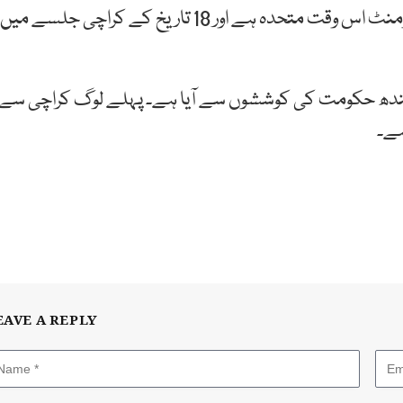
انہوں نے کہا کہ اپوزیشن اتحاد پاکستان ڈیموکریٹک مومنٹ اس وقت متحدہ ہے اور 18 تاریخ کے کراچی جلسے میں
 سندھ حکومت کی کوششوں سے آیا ہے۔ پہلے لوگ کراچی سے
ہے۔
EAVE A REPLY