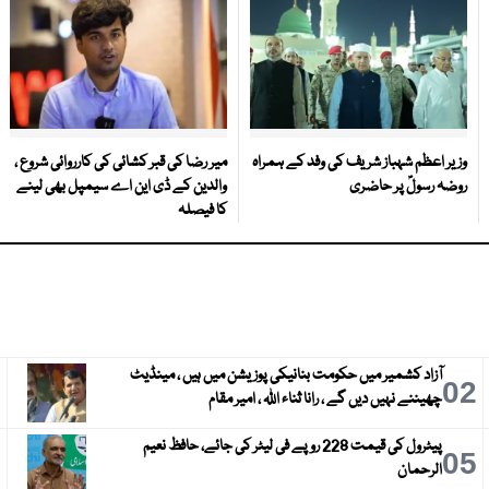
وزیر اعظم شہباز شریف کی وفد کے ہمراہ
میر رضا کی قبر کشائی کی کارروائی شروع ،
روضہ رسولؐ پر حاضری
والدین کے ڈی این اے سیمپل بھی لینے
کا فیصلہ
آزاد کشمیر میں حکومت بنانیکی پوزیشن میں ہیں ، مینڈیٹ
3
02
چھیننے نہیں دیں گے ، رانا ثناء اللہ ، امیر مقام
پیٹرول کی قیمت 228 روپے فی لیٹر کی جائے، حافظ نعیم
6
05
الرحمان