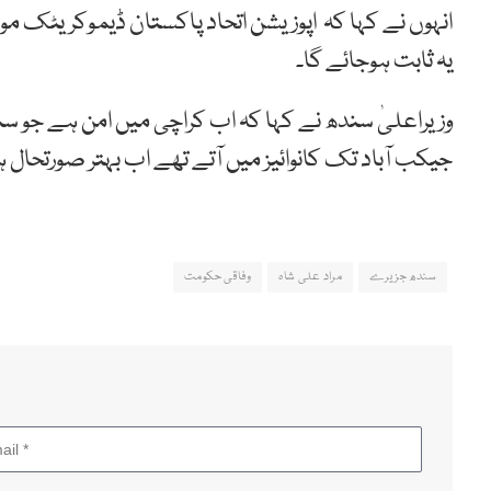
یہ ثابت ہوجائے گا۔
وزیراعلیٰ سندھ نے کہا کہ اب کراچی میں امن ہے جو
جیکب آباد تک کانوائیز میں آتے تھے اب بہتر صورتحال 
سندھ جزیرے
مراد علی شاہ
وفاقی حکومت