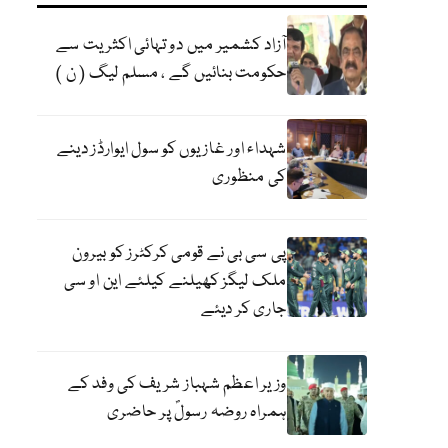
آزاد کشمیر میں دو تہائی اکثریت سے
حکومت بنائیں گے ، مسلم لیگ ( ن )
شہداء اور غازیوں کو سول ایوارڈز دینے
کی منظوری
پی سی بی نے قومی کرکٹرز کو بیرون
ملک لیگز کھیلنے کیلئے این او سی
جاری کر دیئے
وزیر اعظم شہباز شریف کی وفد کے
ہمراہ روضہ رسولؐ پر حاضری