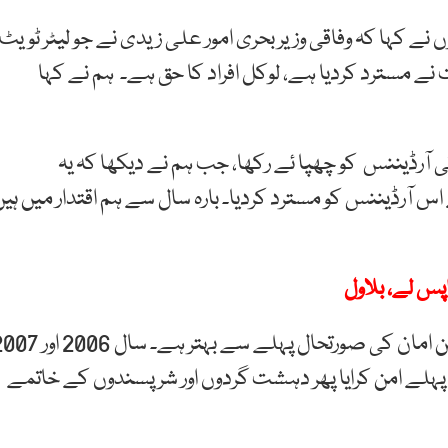
نے کہا کہ وفاقی وزیر بحری امور علی زیدی نے جو لیٹر ٹویٹ
مت نے مسترد کردیا ہے، لوکل افراد کا حق ہے۔ ہم نے کہا
آرڈیننس کو چھپا ئے رکھا، جب ہم نے دیکھا کہ یہ
اس آرڈیننس کو مسترد کردیا۔ بارہ سال سے ہم اقتدار میں ہیں
پس لے، بلاول
وزیر اعلیٰ سندھ مراد علی شاہ نے کہا کہ سندھ میں امن امان کی صورتحال پہلے سے بہتر ہے
 پہلے امن کرایا پھر دہشت گردوں اور شرپسندوں کے خاتمے