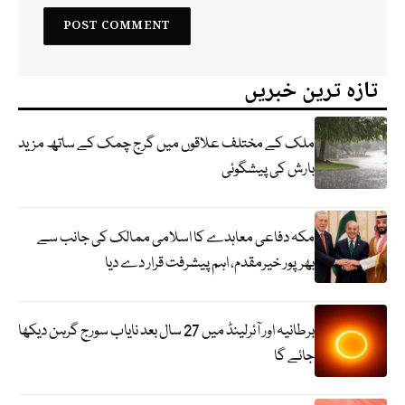
تازہ ترین خبریں
ملک کے مختلف علاقوں میں گرج چمک کے ساتھ مزید
بارش کی پیشگوئی
مکہ دفاعی معاہدے کا اسلامی ممالک کی جانب سے
بھرپور خیرمقدم، اہم پیشرفت قرار دے دیا
برطانیہ اور آئرلینڈ میں 27 سال بعد نایاب سورج گرہن دیکھا
جائے گا