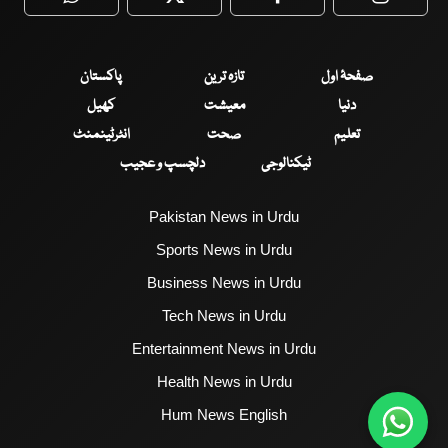
WhatsApp
Twitter
Facebook
Faceboo
صفحۂ اول
تازہ ترین
پاکستان
دنیا
معیشت
کھیل
تعلیم
صحت
انٹرٹینمنٹ
ٹیکنالوجی
دلچسپ و عجیب
Pakistan News in Urdu
Sports News in Urdu
Business News in Urdu
Tech News in Urdu
Entertainment News in Urdu
Health News in Urdu
Hum News English