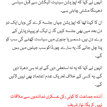
انہوں نے کہا کہ اپوزیشن سینیٹ الیکشن سے قبل سیاسی
دھینگا مشتی چاہتی ہے۔
ان کا کہنا تھا کہ اپوزیشن جہاں جلسہ کرے گی ،وہاں ایک دو
دن بعد میں بھی جلسہ کروں گا، ن لیگ اور پیپلزپارٹی کے
برے دن ہیں، دسمبر یا جنوری میں سیاست کھلے گی سب کو
پتا چل جائے گا۔ یہ سارے چور،ڈاکو سب جیلوں میں ہوں
گے۔
انہوں نے کہا کہ یہ نہ استعفیٰ دیں گے اور نہ ہی دھرنا دیں
گے، یہ کسی کے خلاف تحریک عدم اعتماد بھی نہیں لائیں
گے۔
آئندہ جماعت کا کوئی رکن عسکری نمائندوں سے ملاقات
نہیں کریگا، نواز شریف