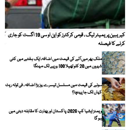
کیریبین پریمیئر لیگ ، قومی کرکٹرز کو این او سی 19 اگست کو جاری
آز
کرنے کا فیصلہ
چھی
ملک بھر میں آٹے کی قیمت میں اضافہ، ایک ہفتے میں کئی
شہروں میں 20 کلو تھیلا 100 روپے تک مہنگا
سونے کی قیمت میں مسلسل تیسرے روز بڑا اضافہ ، فی تولہ ریٹ
کہاں تک جا پہنچا؟
ویمنز ایشیا کپ 2026، پاکستان اور بھارت کا مقابلہ دبئی میں
ہو گا