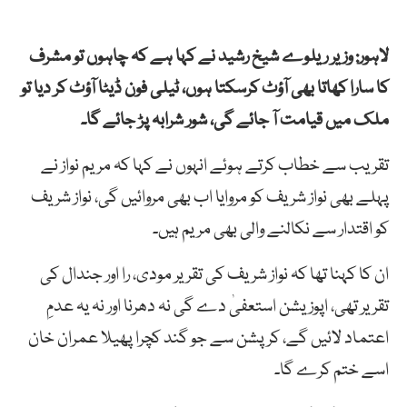
لاہور: وزیر ریلوے شیخ رشید نے کہا ہے کہ چاہوں تو مشرف
کا سارا کھاتا بھی آؤٹ کرسکتا ہوں،
ٹیلی فون ڈیٹا آؤٹ کر دیا تو
ملک میں قیامت آ جائے گی، شور شرابہ پڑ جائے گا۔
تقریب سے خطاب کرتے ہوئے انہوں نے کہا کہ مریم نواز نے
پہلے بھی نواز شریف کو مروایا اب بھی مروائیں گی، نواز شریف
کو اقتدار سے نکالنے والی بھی مریم ہیں۔
ان کا کہنا تھا کہ نواز شریف کی تقریر مودی، را اور جندال کی
تقریر تھی، اپوزیشن استعفیٰ دے گی نہ دھرنا اور نہ یہ عدمِ
اعتماد لائیں گے، کرپشن سے جو گند کچرا پھیلا عمران خان
اسے ختم کرے گا۔