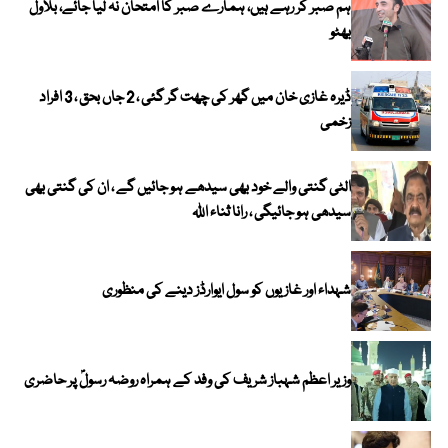
ہم صبر کر رہے ہیں، ہمارے صبر کا امتحان نہ لیا جائے، بلاول
بھٹو
ڈیرہ غازی خان میں گھر کی چھت گر گئی ، 2 جاں بحق ، 3 افراد
زخمی
الٹی گنتی والے خود بھی سیدھے ہو جائیں گے ، ان کی گنتی بھی
سیدھی ہو جائیگی ، رانا ثناء اللہ
شہداء اور غازیوں کو سول ایوارڈز دینے کی منظوری
وزیر اعظم شہباز شریف کی وفد کے ہمراہ روضہ رسولؐ پر حاضری