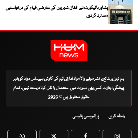
پشاور ہائیکورٹ نے افغان شہریوں کی عارضی قیام کی درخواستیں
مسترد کر دیں
ہم نیوز پر شائع یا نشر ہونے والا مواد ادارتی ٹیم کی کاوش ہے۔ اس مواد کو بغیر
پیشگی اجازت کسی بھی صورت میں استعمال یا نقل کرنا درست نہیں۔ تمام
حقوق محفوظ ہیں © 2026
رابطہ کریں
پرائیویسی پالیسی