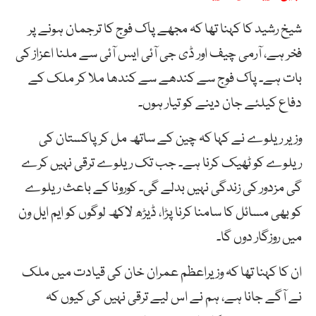
شیخ رشید کا کہنا تھا کہ مجھے پاک فوج کا ترجمان ہونے پر
فخر ہے، آرمی چیف اور ڈی جی آئی ایس آئی سے ملنا اعزاز کی
بات ہے۔ پاک فوج سے کندھے سے کندھا ملا کر ملک کے
دفاع کیلئے جان دینے کو تیار ہوں۔
وزیر ریلوے نے کہا کہ چین کے ساتھ مل کر پاکستان کی
ریلوے کو ٹھیک کرنا ہے۔ جب تک ریلوے ترقی نہیں کرے
گی مزدور کی زندگی نہیں بدلے گی۔ کورونا کے باعث ریلوے
کو بھی مسائل کا سامنا کرنا پڑا، ڈیڑھ لاکھ لوگوں کو ایم ایل ون
میں روزگار دوں گا۔
ان کا کہنا تھا کہ وزیراعظم عمران خان کی قیادت میں ملک
نے آگے جانا ہے، ہم نے اس لیے ترقی نہیں کی کیوں کہ