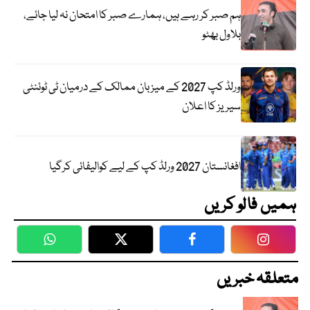
ہم صبر کر رہے ہیں، ہمارے صبر کا امتحان نہ لیا جائے،
بلاول بھٹو
ورلڈ کپ 2027 کے میزبان ممالک کے درمیان ٹی ٹوئنٹی
سیریز کا اعلان
افغانستان 2027 ورلڈ کپ کے لیے کوالیفائی کرگیا
ہمیں فالو کریں
WhatsApp
Twitter
Facebook
Faceboo
متعلقہ خبریں