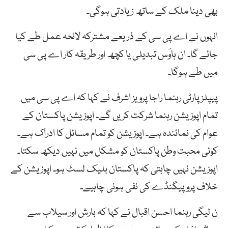
بھی دینا ملک کے ساتھ زیادتی ہوگی۔
انہوں نے اے پی سی کے ذریعے مشترکہ لائحہ عمل طے کیا
جائے گا۔ ان ہاوَس تبدیلی یا کچھ اور طریقہ کار اے پی سی
میں طے ہوگا۔
پیپلز پارٹی رہنما راجا پرویز اشرف نے کہا کہ اے پی سی میں
تمام اپوزیشن رہنما شرکت کریں گے۔ اپوزیشن پاکستان کے
عوام کی نمائندہ ہے۔ اپوزیشن کو تمام مسائل کا ادراک ہے۔
کوئی محبت وطن پاکستان کو مشکل میں نہیں دیکھ سکتا۔
اپوزیشن نہیں چاہتی کہ پاکستان بلیک لسٹ ہو۔ اپوزیشن کے
خلاف پروپیگنڈے کی نفی ہونی چاہیے۔
ن لیگی رہنما احسن اقبال نے کہا کہ بارش اور سیلاب سے