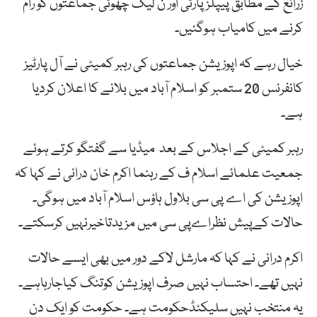
زرائع کے مطابق پیپلزپارٹی اور ن لیگ چھوٹی جماعتوں کو رام
کرنے میں کامیاب ہوگئیں۔
خیال رہے کہ اپوزیشن جماعتوں کی رہبر کمیٹی نے آل پارٹیز
کانفرنس 20 ستمبر کو اسلام آباد میں بلانے کا اعلان کردیا
ہے۔
رہبر کمیٹی کے اجلاس کے بعد میڈیا سے گفتگو کرتے ہوئے
جمعیت علمائے اسلام ف کے رہنما اکرم خان درانی نے کہا کہ
اپوزیشن کی اے پی سی بلاول ہاؤس اسلام آباد میں ہوگی۔
حالات کےپیش نظراےپی سی میں مزیدتاخیرنہیں کرسکتے۔
اکرم درانی نے کہا کہ مارشل لاکے دور میں بھی ایسے حالات
نہیں تھے۔ احتساب نہیں صرف اپوزیشن کوتنگ کیاجارہاہے۔
یہ منتخب نہیں سلیکٹڈحکومت ہے۔ حکومت کو ایک دن