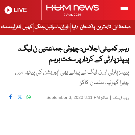
LIVE
7 Aug, 2026
صفحۂ اول
تازہ ترین
پاکستان
دنیا
ایران-اسرائیل جنگ
کھیل
انٹرٹینمنٹ
رہبر کمیٹی اجلاس: چھوٹی جماعتیں ن لیگ،
پیپلزپارٹی کے کردار پر سخت برہم
پیپلزپارٹی اور ن لیگ نے پہلے بھی اپوزیشن کی پیٹھ میں
چھرا گھونپا، عثمان کاکڑ
|
شائع
September 3, 2020 8:11 PM
ویب ڈیسک