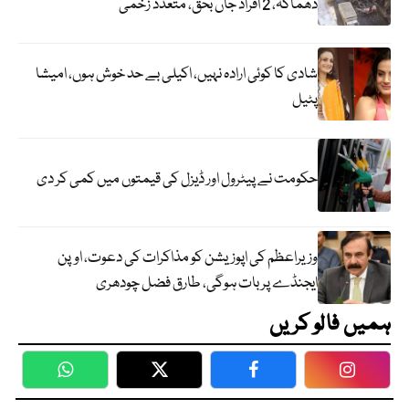
دھماکہ، 2 افراد جاں بحق، متعدد زخمی
شادی کا کوئی ارادہ نہیں، اکیلی بے حد خوش ہوں، امیشا
پٹیل
حکومت نے پیٹرول اور ڈیزل کی قیمتوں میں کمی کر دی
وزیراعظم کی اپوزیشن کو مذاکرات کی دعوت، اوپن
ایجنڈے پر بات ہوگی، طارق فضل چودھری
ہمیں فالو کریں
WhatsApp
Twitter
Facebook
Faceboo