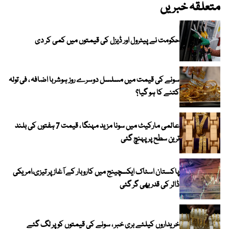
متعلقہ خبریں
حکومت نے پیٹرول اور ڈیزل کی قیمتوں میں کمی کر دی
سونے کی قیمت میں مسلسل دوسرے روز ہوشربا اضافہ ، فی تولہ
کتنے کا ہو گیا؟
عالمی مارکیٹ میں سونا مزید مہنگا ، قیمت 7 ہفتوں کی بلند
ترین سطح پر پہنچ گئی
پاکستان اسٹاک ایکسچینج میں کاروبار کے آغاز پر تیزی،امریکی
ڈالر کی قدر بھی گر گئی
خریداروں کیلئے بری خبر ، سونے کی قیمتوں کو پر لگ گئے