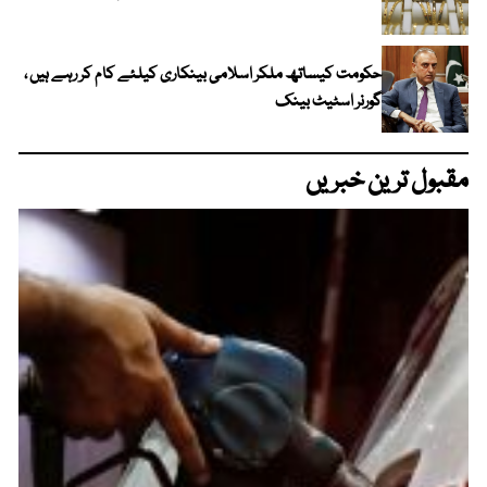
حکومت کیساتھ ملکر اسلامی بینکاری کیلئے کام کر رہے ہیں ،
گورنر اسٹیٹ بینک
مقبول ترین خبریں