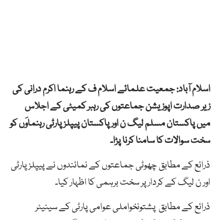
اسلام آباد: جمعیت علمائے اسلام ف کے رہنما اکرم درانی کی
زیر صدارت اپوزیشن جماعتوں کی رہبر کمیٹی کے اجلاس
میں پاکستان مسلم لیگ ن اور پاکستان پیپلز پارٹی رہنماوَں کو
سخت سوالات کا سامنا کرنا پڑا۔
ذرائع کے مطابق چھوٹی جماعتوں کے نمائندوں نے پیپلزپارٹی
اور ن لیگ کے کردار پر سخت برہمی کا اظہار کیا۔
ذرائع کے مطابق پشتونخواملی عوامی پارٹی کے سینیٹر