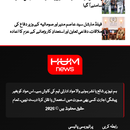
سامنے آ گیا
فیلڈ مارشل سید عاصم منیر اور صومالیہ کے وزیر دفاع کی
ملاقات، دفاعی تعاون اور استعدادِ کار بڑھانے کے عزم کا اعادہ
ہم نیوز پر شائع یا نشر ہونے والا مواد ادارتی ٹیم کی کاوش ہے۔ اس مواد کو بغیر
پیشگی اجازت کسی بھی صورت میں استعمال یا نقل کرنا درست نہیں۔ تمام
حقوق محفوظ ہیں © 2026
رابطہ کریں
پرائیویسی پالیسی