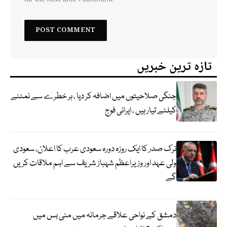
تازہ ترین خبریں
جنگی صلاحیتوں میں اضافہ کر دیا ، ہر خطرے سے نمٹنے
کیلئے تیار ہیں ، ایرانی فوج
ترک صدر کا ایک روزہ دورہ سعودی عرب کا اعلان، سعودی
ولی عہد اور وزیراعظم شہباز شریف سے اہم ملاقات کریں
گے
دمشق کے نواحی علاقے جرمانہ میں منی بس میں