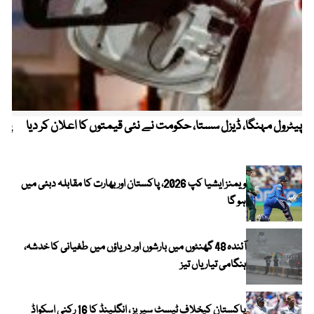
پیٹرول مہنگا، ڈیزل سستا، حکومت نے نئی قیمتوں کا اعلان کر دیا
پنج
ویمنز ایشیا کپ 2026، پاکستان اور بھارت کا مقابلہ دبئی میں
ہو گا
آئندہ 48 گھنٹوں میں بارشوں اور دریاؤں میں طغیانی کا خدشہ،
ہنگامی تیاریاں تیز
پاکستان کیخلاف ٹیسٹ سیریز ، انگلینڈ کا 16 رکنی اسکواڈ