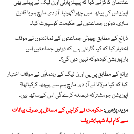
عثنمان کاکڑ نے کہا کہ پیپلزپارٹی اورن لیگ نے پہلے بھی
اپوزیشن کی پیٹھ میں چھراگھونپا۔ آزادی مارچ ہو یا قانون
سازی، دونوں جماعتوں نے حکومت کوسپورٹ کیا۔
ذرائع کے مطابق چھوٹی جماعتوں کے نمائندوں نے موقف
اختیار کیا کہ کیا گارنٹی ہے کہ دونوں جماعتیں اس
باراپوزیشن کودھوکہ نہیں دیں گی؟۔
زرائع کے مطابق پی پی اور ن لیگ کے رہنماوَں نے موقف اختیار
کیا کہ کیا مولانا نے آزادی مارچ ہم سے پوچھ کرکیاتھا؟
اپوزیشن جومشترکہ فیصلہ کرےگی اس کےساتھ ہیں۔
مزید پڑھیں:
حکومت نے کراچی کے مسائل پر صرف بیانات
سے کام لیا، شہبازشریف