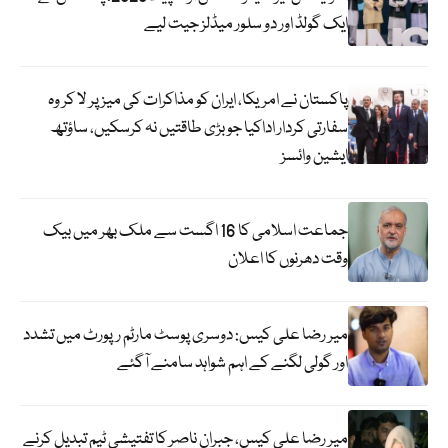
ایک گولڈ اور دو سلور میڈلز جیت لیے
پاکستان نے امریکا، ایران کو مذاکرات کی میز پر لا کر وہ
سفارتی کردار اداکیا جو بڑی طاقتیں نہ کرسکیں، ساؤتھ
ایشین وائسز
جماعت اسلامی کا 16 اگست سے ملک بھر میں بیک
وقت دھرنوں کا اعلان
میر رضا علی کیس: دوسری پوسٹ مارٹم رپورٹ میں تشدد
اور گولی لگنے کے اہم شواہد سامنے آگئے
میر رضا علی کیس، جبران ناصر کا تفتیشی ٹیم تبدیل کرنے