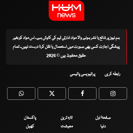
ہم نیوز پر شائع یا نشر ہونے والا مواد ادارتی ٹیم کی کاوش ہے۔ اس مواد کو بغیر
پیشگی اجازت کسی بھی صورت میں استعمال یا نقل کرنا درست نہیں۔ تمام
حقوق محفوظ ہیں © 2026
رابطہ کریں
پرائیویسی پالیسی
WhatsApp
Twitter
Facebook
Faceboo
صفحۂ اول
تازہ ترین
پاکستان
دنیا
معیشت
کھیل