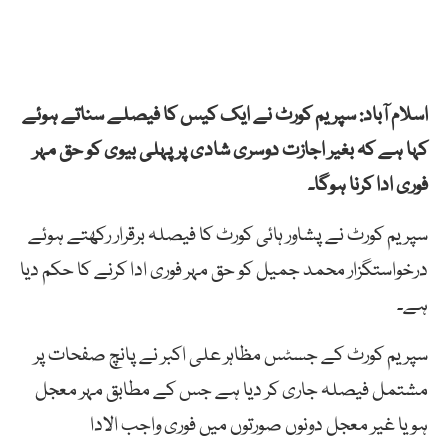
اسلام آباد: سپریم
کورٹ
نے ایک کیس کا فیصلے سناتے ہوئے
کہا ہے کہ
بغیر
اجازت
دوسری
شادی
پر
پہلی
بیوی
کو
حق
مہر
فوری
ادا
کرنا
ہوگا۔
سپریم
کورٹ
نے
پشاور
ہائی
کورٹ
کا
فیصلہ
برقرار
رکھتے
ہوئے
درخواستگزار
محمد
جمیل
کو
حق
مہر
فوری
ادا
کرنے
کا
حکم
دیا
ہے۔
سپریم
کورٹ
کے
جسٹس
مظاہر
علی
اکبر
نے
پانچ
صفحات
پر
مشتمل
فیصلہ
جاری
کر
دیا
ہے
جس
کے
مطابق
مہر
معجل
ہو
یا
غیر
معجل
دونوں
صورتوں
میں
فوری
واجب
الادا