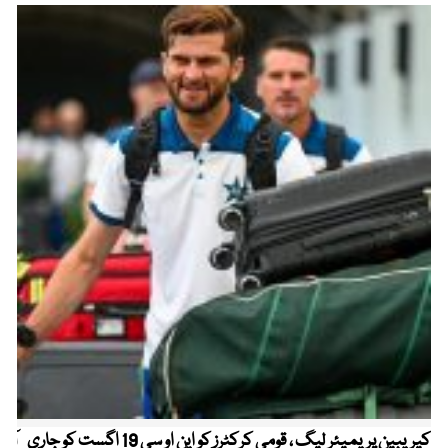
کیریبین پریمیئر لیگ ، قومی کرکٹرز کو این او سی 19 اگست کو جاری
آز