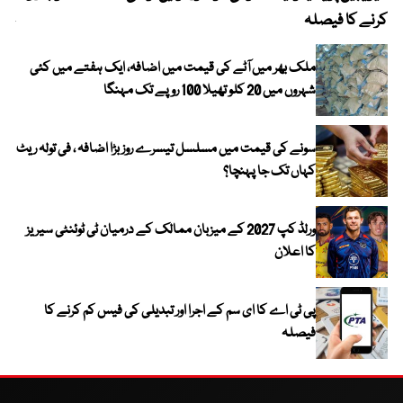
کرنے کا فیصلہ
چھی
ملک بھر میں آٹے کی قیمت میں اضافہ، ایک ہفتے میں کئی
شہروں میں 20 کلو تھیلا 100 روپے تک مہنگا
سونے کی قیمت میں مسلسل تیسرے روز بڑا اضافہ ، فی تولہ ریٹ
کہاں تک جا پہنچا؟
ورلڈ کپ 2027 کے میزبان ممالک کے درمیان ٹی ٹوئنٹی سیریز
کا اعلان
پی ٹی اے کا ای سم کے اجرا اور تبدیلی کی فیس کم کرنے کا
فیصلہ