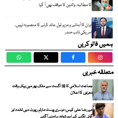
کا مطالبہ، والدین کا موقف بھی آ گیا
ایران کا آبنائے ہرمز پر ٹول عائد کرنے کا منصوبہ نہیں،
امریکی نائب صدر
ہمیں فالو کریں
WhatsApp
Twitter
Facebook
Faceboo
متعلقہ خبریں
جماعت اسلامی کا 16 اگست سے ملک بھر میں بیک وقت
دھرنوں کا اعلان
میر رضا علی کیس: دوسری پوسٹ مارٹم رپورٹ میں تشدد اور
گولی لگنے کے اہم شواہد سامنے آگئے