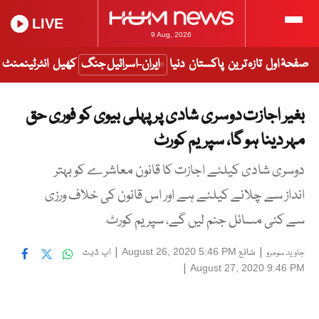
LIVE
9 Aug, 2026
صفحۂ اول
تازہ ترین
پاکستان
دنیا
ایران-اسرائیل جنگ
کھیل
انٹرٹینمنٹ
بغیر اجازت دوسری شادی پر پہلی بیوی کو فوری حق
مہر دینا ہو گا، سپریم کورٹ
دوسری شادی کیلئے اجازت کا قانون معاشرے کو بہتر
انداز سے چلانے کیلئے ہے اور اس قانون کی خلاف ورزی
سے کئی مسائل جنم لیں گے، سپریم کورٹ
|
شائع
|
اپ ڈیٹ
August 26, 2020 5:46 PM
جاوید سومرو
|
August 27, 2020 9:46 PM