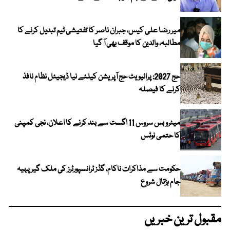
میر رضا علی کیس، جبران ناصر کا تفتیشی ٹیم تبدیل کرنے کا
مطالبہ، والدین کا موقف بھی آ گیا
حج 2027: پرائیویٹ حج آپریشن کیلئے نیا ڈیجیٹل نظام نافذ
کرنے کا فیصلہ
میٹرو بس سروس 11 اگست سے بند کرنے کا اعلان، نجی کمپنی
کا حتمی نوٹس
حکومت سے مذاکرات ناکام، گڈز ٹرانسپورٹرز کی ملک گیر پہیہ
جام ہڑتال شروع
مقبول ترین خبریں