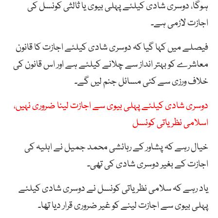
ہوگا،
دوسری
شادی
کیلئے
پہلی
بیوی
یا
ثالثی
کونسل
کی
اجازت
لازمی
ہے۔
فیصلے
میں
کہا
گیا
کہ
دوسری
شادی
کیلئے
اجازت
کا
قانون
معاشرے
کو
بہتر
انداز
سے
چلانے
کیلئے
ہے اور اس
قانون
کی
خلاف
ورزی
سے
کئی
مسائل
جنم
لیں گے۔
دوسری شادی کیلئے پہلی بیوی سے اجازت لینا ضروری نہیں،
اسلامی نظریاتی کونسل
خیال رہے کہ پشاور
کے
رہائشی
محمد
جمیل
نے
اہلیہ
کی
اجازت
کے
بغیر
دوسری
شادی
کی
تھی۔
یاد رہے کہ سلامی نظریاتی کونسل نے دوسری شادی کیلئے
پہلی بیوی سے اجازت لینے کو غیر ضروری قرار دیا تھا۔