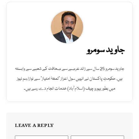
جاوید سومرو
جاوید سومرو 25 سال سے زائد عرصے سے صحافت کے شعبے سے وابستہ
ہیں، حکومتِ پاکستان نے انہیں سول اعزاز "تمغۂ امتیاز" سے نوازا،ہم نیوز
میں بطور بیورو چیف (اسلام آباد) خدمات انجام دے رہے ہیں۔
LEAVE A REPLY