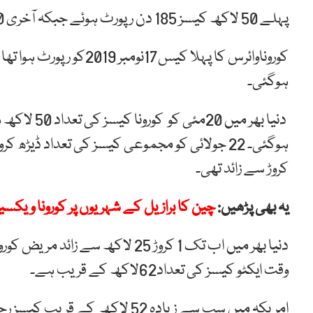
پہلے 50 لاکھ کیسز 185 دن رپورٹ ہوئے جبکہ آخری 50 لاکھ کیسز صرف 18 دنوں میں سامنے آئے۔
کوروناوائرس کا پہلا کیس17نومبر 2019کو رپورٹ ہوا تھا اور
ہوگئی۔
دنیا بھر میں 20مئی کو کورونا کیسز کی تعداد 50 لاکھ ہوگئی جب کہ
ہوگئی۔
22 جولائی کو مجموعی کیسز کی تعداد ڈیڑھ کروڑ ہوگئی۔
کروڑ سے زائد تھی۔
یہ بھی پڑھیں:
چین کا برازیل کے شہریوں پر کورونا ویکسین
دنیا بھر میں اب تک 1 کروڑ 25 لاکھ سے زائد مریض کورونا کو شکست دینے میں کامیاب ہوئے ہیں۔
وقت ایکٹو کیسز کی تعداد62لاکھ کے قریب ہے۔
امریکہ میں سب سے زیادہ 52 لاکھ کے قریب کیسز رجسٹرڈ ہوئے اور