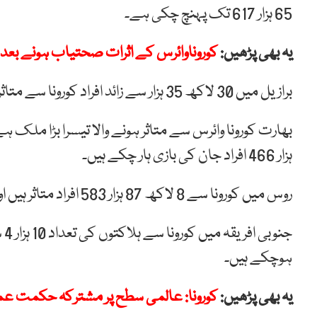
65 ہزار 617 تک پہنچ چکی ہے۔
یہ بھی پڑھیں:
کوروناوائرس کے اثرات صحتیاب ہونے بعد ب
برازیل میں 30 لاکھ 35 ہزار سے زائد افراد کورونا سے متاثر ہیں اور1 لاکھ سے زائد اموات ہوئی ہیں۔
ہزار 466 افراد جان کی بازی ہار چکے ہیں۔
روس میں کورونا سے 8 لاکھ 87 ہزار 583 افراد متاثر ہیں اور اموات کی مجموعی تعداد 14 ہزار 931 ہو گئی ہے۔
ہوچکے ہیں۔
یہ بھی پڑھیں:
کورونا: عالمی سطح پر مشترکہ حکمت ع