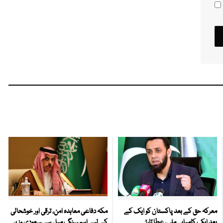
معرکہ حق کے بعد پاکستان کو ایک کے
مکہ دفاعی معاہدہ امن، ترقی اور خوشحالی
بعد ایک کامیابی ملی، عطا تارڑ
کے لیے اہم سنگِ میل ہے،سعودی وزیر