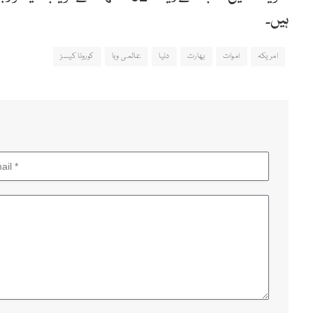
ہیں۔
امریکہ
اموات
بھارت
دنیا
عالمی وبا
کورونا کیسز