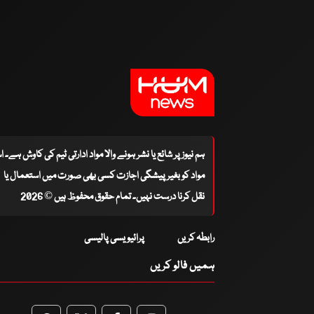
ہم نیوز پر شائع یا نشر ہونے والا مواد ادارتی ٹیم کی کاوش ہے۔ 
مواد کو بغیر پیشگی اجازت کسی بھی صورت میں استعمال یا
نقل کرنا درست نہیں۔ تمام حقوق محفوظ ہیں © 2026
رابطہ کریں
پرائیویسی پالیسی
ہمیں فالو کریں