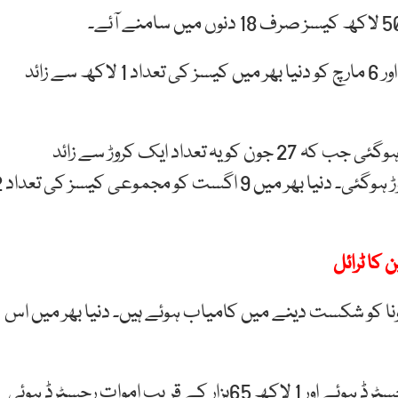
6 مارچ کو دنیا بھر میں کیسز کی تعداد 1 لاکھ سے زائد
27 جون کو یہ تعداد
ایک کروڑ سے زائد
دنیا بھر میں
 کا ٹرائل
دنیا بھر میں اس
1 لاکھ 65ہزار کے قریب اموات رجسٹرڈ ہوئی