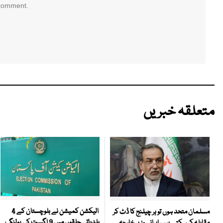
 comment.
متعلقہ خبریں
الیکشن کمیشن نے بلوچستان کے 4
مسلمان متحد ہوں تو ہر چیلنج کا ڈٹ کر
بلدیاتی حلقوں میں 9 اگست کی پولنگ
مقابلہ کر سکتے ہیں، ایرانی وزیر خارجہ