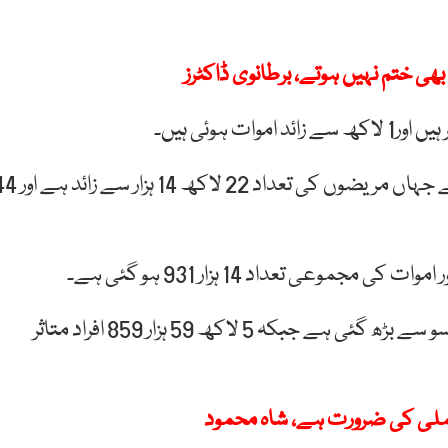
ھی ختم نہیں ہوتے، برطانوی ڈاکٹرز
بھارت کورونا وائرس سے متاثر ہونے والا تیسرا بڑا ملک ہے جہاں مریضوں کی تعداد 22
جنوبی افریقہ میں کورونا سے ہلاکتوں کی تعداد 10 ہزار 4 سو سے بڑھ گئی ہے جبکہ 5 لاکھ 59 ہزار 859 افراد متاثر
ملی کی ضرورت ہے، شاہ محمود