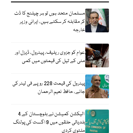
مسلمان متحد ہوں تو ہر چیلنج کا ڈٹ
کر مقابلہ کر سکتے ہیں، ایرانی وزیر
خارجہ
عوام کو جزوی ریلیف، پیٹرول، ڈیزل اور
مٹی کے تیل کی قیمتوں میں کمی
پیٹرول کی قیمت 228 روپے فی لیٹر کی
جائے، حافظ نعیم الرحمان
الیکشن کمیشن نے بلوچستان کے 4
بلدیاتی حلقوں میں 9 اگست کی پولنگ
ملتوی کردی