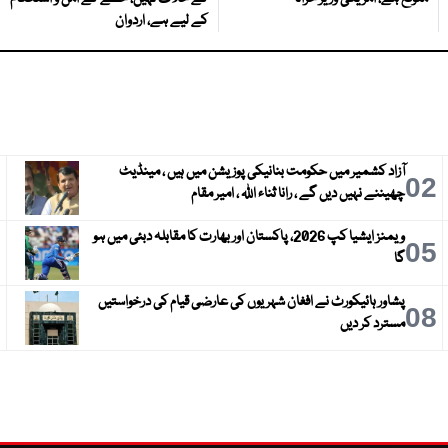
کے لیے ہے، اردوان
آزاد کشمیر میں حکومت بنانیکی پوزیشن میں ہیں ، مینڈیٹ
3
02
چھیننے نہیں دیں گے ، رانا ثناء اللہ ، امیر مقام
ویمنز ایشیا کپ 2026، پاکستان اور بھارت کا مقابلہ دبئی میں ہو
6
05
گا
پشاور ہائیکورٹ نے افغان شہریوں کی عارضی قیام کی درخواستیں
9
08
مسترد کر دیں