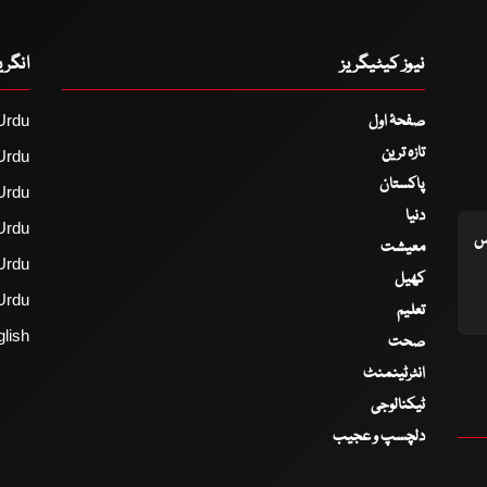
نیوز کیٹیگریز
انگر
صفحۂ اول
Urdu
تازہ ترین
Urdu
پاکستان
Urdu
دنیا
Urdu
اس
معیشت
Urdu
کھیل
Urdu
تعلیم
lish
صحت
انٹرٹینمنٹ
ٹیکنالوجی
دلچسپ و عجیب