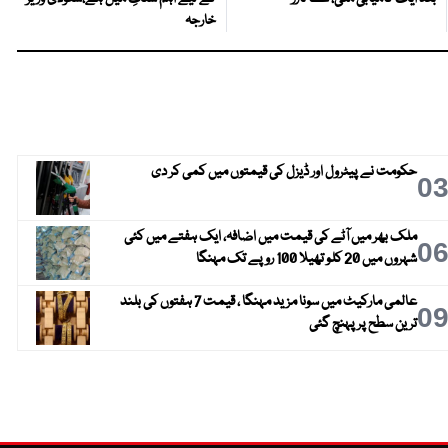
خارجہ
حکومت نے پیٹرول اور ڈیزل کی قیمتوں میں کمی کر دی
0
ملک بھر میں آٹے کی قیمت میں اضافہ، ایک ہفتے میں کئی
0
شہروں میں 20 کلو تھیلا 100 روپے تک مہنگا
عالمی مارکیٹ میں سونا مزید مہنگا ، قیمت 7 ہفتوں کی بلند
0
ترین سطح پر پہنچ گئی