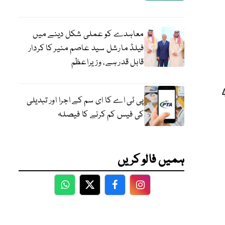
معاہدے کو عملی شکل دینے میں
فیلڈ مارشل سید عاصم منیر کا کردار
قابل قدر ہے، وزیراعظم
 لاکھ 14 ہزار سے زائد ہے اور 44
پی ٹی اے کا ای سم کے اجرا اور تبدیلی
کی فیس کم کرنے کا فیصلہ
ہمیں فالو کریں
WhatsApp
Twitter
Facebook
Facebook