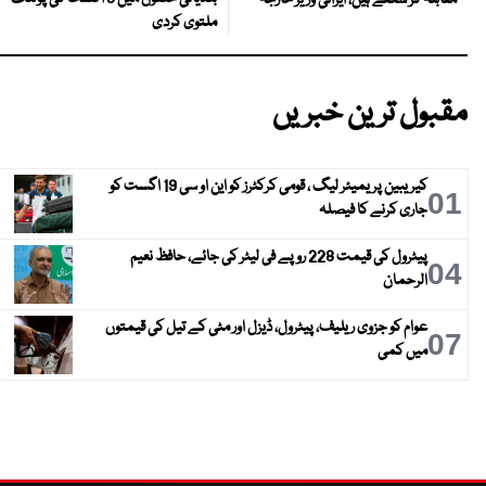
ملتوی کردی
مقبول ترین خبریں
کیریبین پریمیئر لیگ ، قومی کرکٹرز کو این او سی 19 اگست کو
01
جاری کرنے کا فیصلہ
پیٹرول کی قیمت 228 روپے فی لیٹر کی جائے، حافظ نعیم
04
الرحمان
عوام کو جزوی ریلیف، پیٹرول، ڈیزل اور مٹی کے تیل کی قیمتوں
07
میں کمی