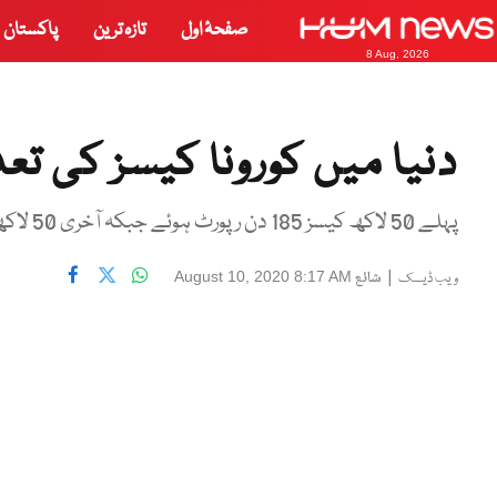
صفحۂ اول
تازہ ترین
پاکستان
8 Aug, 2026
دنیا میں کورونا کیسز کی تعداد2 کروڑ سے بڑھ
پہلے 50 لاکھ کیسز 185 دن رپورٹ ہوئے جبکہ آخری 50 لاکھ کیسز صرف 18 دنوں میں سامنے آئے
|
شائع
August 10, 2020 8:17 AM
ویب ڈیسک