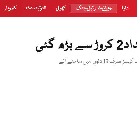
دنیا
ایران-اسرائیل جنگ
کھیل
انٹرٹینمنٹ
کاروبار
 گئی