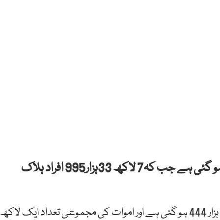
دنیا بھر میں کورونا کیسز کی تعداد 2 کروڑ سے زائد ہو گئی ہے جب کہ7 لاکھ 33ہزار995 افراد ہلاک
امریکہ میں کورونا سے متاثرہ افراد کی تعداد 51 لاکھ 99 ہزار 444 ہو گئی ہے اور اموات کی مجموعی تعداد ایک لاکھ