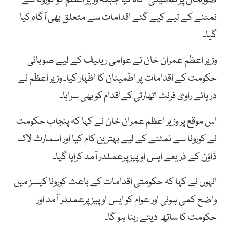
نمٹنے کے لیے کیے گئے اقدامات سے متعلق بھی آگاہ کیا
گیا۔
وزیر اعظم عمران خان نے عوامی ریلیف کے لیے صوبائی
حکومت کے اقدامات پر اطمینان کا اظہار کیا۔ وزیر اعظم نے
دریائے راوی فرنٹ اتھارٹی کےاقدام کو بھی سراہا۔
اس موقع پر وزیر اعظم عمران خان نے کہا کہ پنجاب حکومت
نے کورونا سے نمٹنے کے لیے بہترین کام کیا اور اسمارٹ لاک
ڈاؤن کے ذریعے ایس او پیز پرعملدر آمد کرایا گیا۔
انہوں نے کہا کہ حکومتی اقدامات کے باعث کورونا کیسز میں
واضح کمی ہوئی اور عوام کو ایس او پیز پرعملدر آمد اور
حکومت کا ساتھ دیتے رہنا ہو گا۔