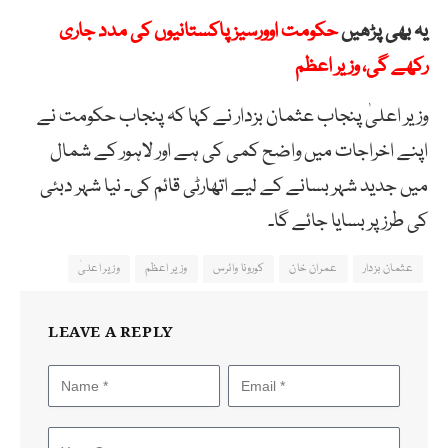
یہ بھی پڑھیں
حکومت اوورسیز پاکستانیوں کی مدد جاری
رکھے گی، وزیر اعظم
وزیر اعلیٰ پنجاب عثمان بزدار نے کہا کہ پنجاب حکومت نے
اپنے اخراجات میں واضح کمی کی ہے اور لاہور کے شمال
میں جدید شہر بسانے کے لیے اتھارٹی قائم کی۔ نیا شہر دبئی
کی طرز پر بسایا جائے گا۔
عثمان بزدار
عمران خان
کورونا وائرس
وزیر اعظم
وزیر اعلیٰ
LEAVE A REPLY