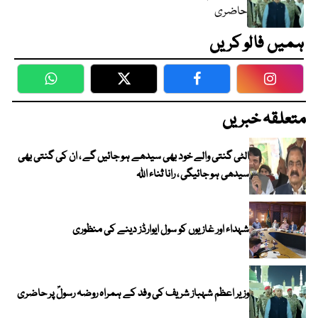
حاضری
ہمیں فالو کریں
WhatsApp
Twitter
Facebook
Faceboo
متعلقہ خبریں
الٹی گنتی والے خود بھی سیدھے ہو جائیں گے ، ان کی گنتی بھی
سیدھی ہو جائیگی ، رانا ثناء اللہ
شہداء اور غازیوں کو سول ایوارڈز دینے کی منظوری
وزیر اعظم شہباز شریف کی وفد کے ہمراہ روضہ رسولؐ پر حاضری