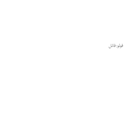
فوٹو: فائل