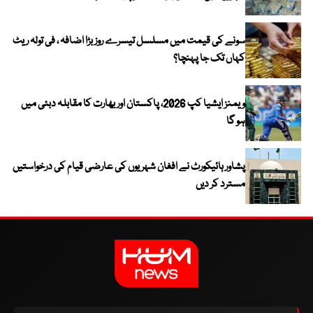
سونے کی قیمت میں مسلسل تیسرے روز بڑا اضافہ ، فی تولہ ریٹ
کہاں تک جا پہنچا؟
ویمنز ایشیا کپ 2026، پاکستان اور بھارت کا مقابلہ دبئی میں
ہو گا
پشاور ہائیکورٹ نے افغان شہریوں کی عارضی قیام کی درخواستیں
مسترد کر دیں