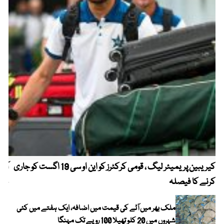
کیریبین پریمیئر لیگ ، قومی کرکٹرز کو این او سی 19 اگست کو جاری
آز
کرنے کا فیصلہ
چھی
ملک بھر میں آٹے کی قیمت میں اضافہ، ایک ہفتے میں کئی
شہروں میں 20 کلو تھیلا 100 روپے تک مہنگا