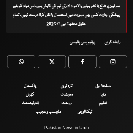
ہم نیوز پر شائع یا نشر ہونے والا مواد ادارتی ٹیم کی کاوش ہے۔ اس مواد کو بغیر
پیشگی اجازت کسی بھی صورت میں استعمال یا نقل کرنا درست نہیں۔ تمام
حقوق محفوظ ہیں © 2026
رابطہ کریں
پرائیویسی پالیسی
WhatsApp
Twitter
Facebook
Faceboo
صفحۂ اول
تازہ ترین
پاکستان
دنیا
معیشت
کھیل
تعلیم
صحت
انٹرٹینمنٹ
ٹیکنالوجی
دلچسپ و عجیب
Pakistan News in Urdu