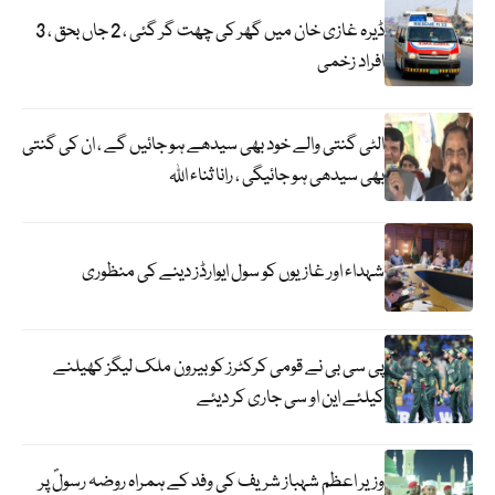
ڈیرہ غازی خان میں گھر کی چھت گر گئی ، 2 جاں بحق ، 3
افراد زخمی
الٹی گنتی والے خود بھی سیدھے ہو جائیں گے ، ان کی گنتی
بھی سیدھی ہو جائیگی ، رانا ثناء اللہ
شہداء اور غازیوں کو سول ایوارڈز دینے کی منظوری
پی سی بی نے قومی کرکٹرز کو بیرون ملک لیگز کھیلنے
کیلئے این او سی جاری کر دیئے
وزیر اعظم شہباز شریف کی وفد کے ہمراہ روضہ رسولؐ پر