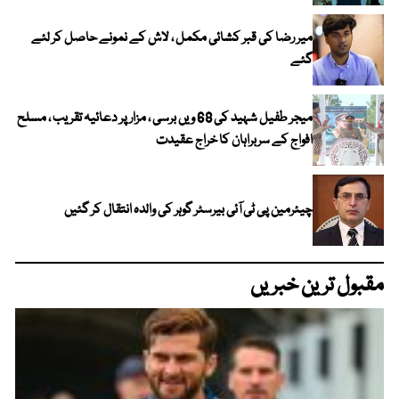
میر رضا کی قبر کشائی مکمل ، لاش کے نمونے حاصل کر لئے
گئے
میجر طفیل شہید کی 68 ویں برسی ، مزار پر دعائیہ تقریب ، مسلح
افواج کے سربراہان کا خراج عقیدت
چیئرمین پی ٹی آئی بیرسٹر گوہر کی والدہ انتقال کر گئیں
مقبول ترین خبریں