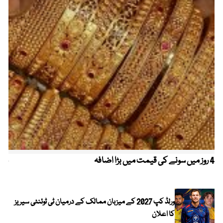
4 روز میں سونے کی قیمت میں بڑا اضافہ
خیب
الا
ورلڈ کپ 2027 کے میزبان ممالک کے درمیان ٹی ٹوئنٹی سیریز
کا اعلان