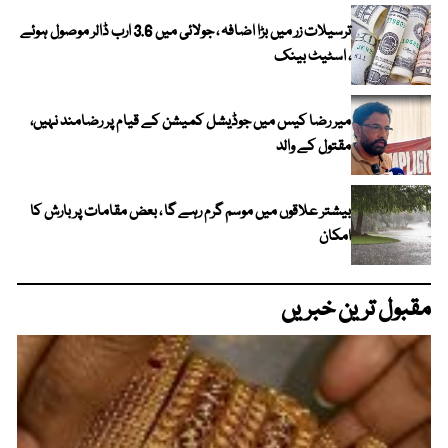
ترسیلات زر میں بڑا اضافہ ، جولائی میں 3.6 ارب ڈالر موصول ہوئے
، اسٹیٹ بینک
میر رضا کیس میں جوڈیشل کمیشن کے قیام پر رضامند نہیں،
مقتول کے والد
بیشتر علاقوں میں موسم گرم رہے گا ، بعض مقامات پر بارش کا
امکان
مقبول ترین خبریں