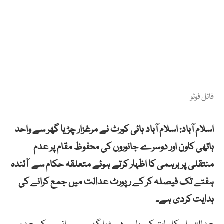
فائل فوٹو
اسلام آباد: اسلام آباد ہائی کورٹ نے مرغزار چڑیا گھر سے واحد
ہاتھی کاون اور دوسرے جانوروں کی محفوظ مقام پر عدم
منتقلی پر برہمی کا اظہار کرتے ہوئے متعلقہ حکام سے آئندہ
ہفتے تک فیصلہ کر کے رپورٹ عدالت میں جمع کرانے کی
ہدایت کردی ہے۔