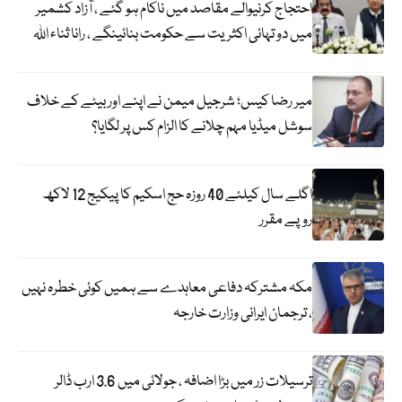
احتجاج کرنیوالے مقاصد میں ناکام ہو گئے ، آزاد کشمیر
میں دو تہائی اکثریت سے حکومت بنائینگے ، رانا ثناء اللہ
میر رضا کیس؛ شرجیل میمن نے اپنے اور بیٹے کے خلاف
سوشل میڈیا مہم چلانے کا الزام کس پر لگایا؟
اگلے سال کیلئے 40 روزہ حج اسکیم کا پیکیج 12 لاکھ
روپے مقرر
مکہ مشترکہ دفاعی معاہدے سے ہمیں کوئی خطرہ نہیں
، ترجمان ایرانی وزارت خارجہ
ترسیلات زر میں بڑا اضافہ ، جولائی میں 3.6 ارب ڈالر