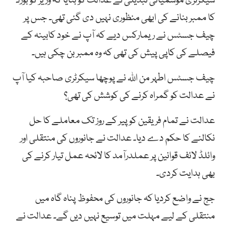
سیکرٹری موسمیاتی تبدیلی نے عدالت کو بتایا کہ وزیر کو بورڈ
کا ممبر بنانے کی ابھی منظوری نہیں دی گئی تھی۔ جس پر
چیف جسٹس نے ریمارکس دیے کہ آپ نے خود کابینہ کے
فیصلے کی کاپی پیش کی تھی کہ وہ ممبر بن چکی ہیں۔
چیف جسٹس اطہر من اللہ نے پوچھا سیکرٹری صاحبہ کیا آپ
نے عدالت کو گمراہ کرنے کی کوشش کی تھی؟
عدالت نے تمام فریقین کو پیر کے روز تک معاملے کا حل
نکالنے کا حکم دے دیا۔ عدالت نے جانوروں کی منتقلی اور
وائلڈ لائف قوانین پر عملدرآمد کا لائحہ عمل تیار کرنے کی
بھی ہدایت کردی۔
جج نے واضع کردیا کہ جانوروں کی محفوظ پناہ گاہ میں
منتقلی کے لیے مہلت میں توسیع نہیں دیں گے۔ عدالت نے