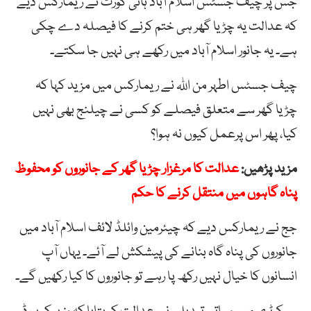
جس پر چیف جسٹس اسلام آباد ہائی کورٹ نے ریمارکس دیے
کہ عدالت یہ چڑیا گھر ہی ختم کرنے کا فیصلہ دے چکی
ہے۔ یہ جانور اسلام آباد میں رکھے ہی نہیں جا سکتے۔
چیف جسٹس اطہر من اللہ نے ریمارکس میں مزید کہا کہ
چڑیا گھر سے متعلق فیصلے کو کسی نے چیلنج بھی نہیں
کیا، پھر اس پرعمل کیوں نہ ہوا؟
مزید پڑھیں:
عدالت کا مرغزار چڑیا گھر کے جانوروں کو محفوظ
پناہ گاہوں میں منتقل کرنے کا حکم
جج نے ریمارکس دیے کہ چیئرمین وائلڈ لائف اسلام آباد میں
جانوروں کی پناہ گاہ بنانے کی پیشکش لے آئے۔ یہاں آپ
انسانوں کا خیال نہیں رکھ پا رہے تو جانوروں کا کیا رکھیں گے۔