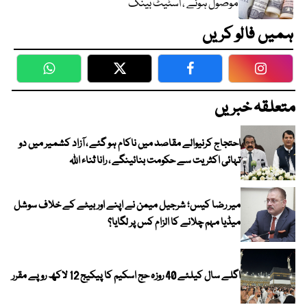
موصول ہوئے ، اسٹیٹ بینک
ہمیں فالو کریں
WhatsApp
Twitter
Facebook
Faceboo
متعلقہ خبریں
احتجاج کرنیوالے مقاصد میں ناکام ہو گئے ، آزاد کشمیر میں دو
تہائی اکثریت سے حکومت بنائینگے ، رانا ثناء اللہ
میر رضا کیس؛ شرجیل میمن نے اپنے اور بیٹے کے خلاف سوشل
میڈیا مہم چلانے کا الزام کس پر لگایا؟
اگلے سال کیلئے 40 روزہ حج اسکیم کا پیکیج 12 لاکھ روپے مقرر