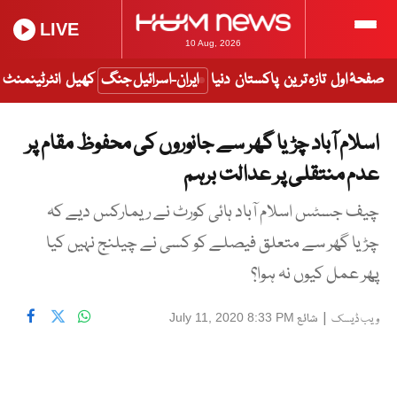
LIVE
10 Aug, 2026
صفحۂ اول
تازہ ترین
پاکستان
دنیا
ایران-اسرائیل جنگ
کھیل
انٹرٹینمنٹ
اسلام آباد چڑیا گھر سے جانوروں کی محفوظ مقام پر
عدم منتقلی پر عدالت برہم
چیف جسٹس اسلام آباد ہائی کورٹ نے ریمارکس دیے کہ
چڑیا گھر سے متعلق فیصلے کو کسی نے چیلنج نہیں کیا
پھر عمل کیوں نہ ہوا؟
|
شائع
July 11, 2020 8:33 PM
ویب ڈیسک