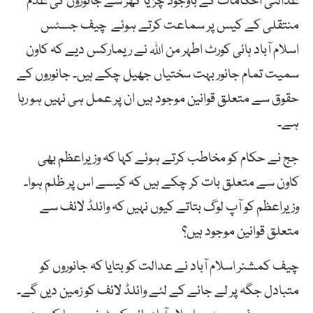
عدالتی احکامات کے باوجود چڑیا گھر سے جانوروں کی عدم
منتقلی کے کیس پر سماعت کرتے ہوئے چیف جسٹس
اسلام آباد ہائی کورٹ اطہر من اللہ نے ریمارکس دیے کہ کاون
سمیت تمام جانور بہت سختیاں جھیل چکے ہیں۔ جانوروں کے
حقوق سے متعلق قوانین موجود ہیں ان پر عمل ہی نہیں ہو رہا
ہے۔
جج نے حکام کو مخاطب کرتے ہوئے کہا کہ وزیراعظم بھی
کاون سے متعلق بات کر چکے ہیں کہ کیسے اس پر ظلم ہوا۔
وزیراعظم کو آپ لوگ بتاتے کیوں نہیں کہ وائلڈ لائف سے
متعلق قوانین موجود ہیں؟
چیف کمشنر اسلام آباد نے عدالت کو بتایا کہ جانوروں کو
متبادل جگہ پر لے جانے کے لئے وائلڈ لائف کو زمین دیں گے۔