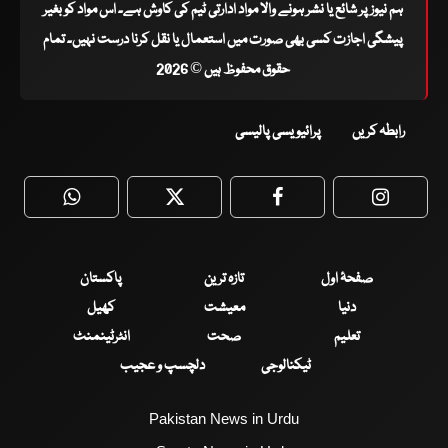
ہم نیوز پر شائع یا نشر ہونے والا مواد ادارتی ٹیم کی کاوش ہے۔ اس مواد کو بغیر
پیشگی اجازت کسی بھی صورت میں استعمال یا نقل کرنا درست نہیں۔ تمام
حقوق محفوظ ہیں © 2026
رابطہ کریں
پرائیویسی پالیسی
WhatsApp
Twitter
Facebook
Faceboo
صفحۂ اول
تازہ ترین
پاکستان
دنیا
معیشت
کھیل
تعلیم
صحت
انٹرٹینمنٹ
ٹیکنالوجی
دلچسپ و عجیب
Pakistan News in Urdu