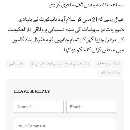
سماعت آئندہ ہفتے تک ملتوی کر دی۔
خیال رہے کہ 21 مئی کو اسلام آباد ہائیکورٹ نے بنیادی
ضروریات اور سہولیات کی عدم دستیابی پر وفاقی دارالحکومت
کے مرغزار چڑیا گھر کے تمام جانوروں کو محفوظ پناہ گاہوں
میں منتقل کرنے کا حکم دیا تھا۔
اسلام آباد چڑیا گھر
چیف جسٹس اسلام آباد ہائی کورٹ اطہر من اللہ
کاون ہاتھی
مرغزار چڑیا گھر
LEAVE A REPLY