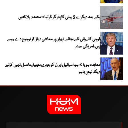
یکے بعد دیگرے 2 ہیلی کاپٹر گر کر تباہ؛ متعدد ہلاکتیں
فوجی کارروائی کے بجائے تہران پر معاشی دباؤ کو ترجیح دے رہے
ہیں، امریکی صدر
معاہدہ ہو یا نہ ہو، اسرائیل ایران کو جوہری ہتھیارحاصل نہیں کرنے
دیگا، نیتن یاہو