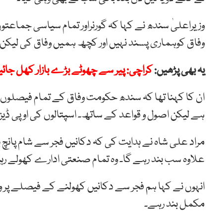
وزیراعلیٰ سندھ نے کہا کہ گورنراور تمام سیاسی جماع
وفاق کوہماری پسند نہیں اور کچھ ہمیں وفاق کی لیکن
یہ بھی پڑھیں:
کراچی: پیر سے چھوٹے بڑے بازار کھل جائ
ان کا کہنا تھا کہ سندھ حکومت وفاق کے تمام فیصلوں پ
ہے لیکن اصول و قواعد کے ساتھ۔ اسپتالوں کی اوپی ڈیز
مراد علی شاہ نے ہدایت کی کہ دکانیں فجر سے شام پانچ 
علاوہ سب بند رہے گا۔ وہ تمام صنعتی ادارے کھولے رہیں
مکمل بند رہے۔