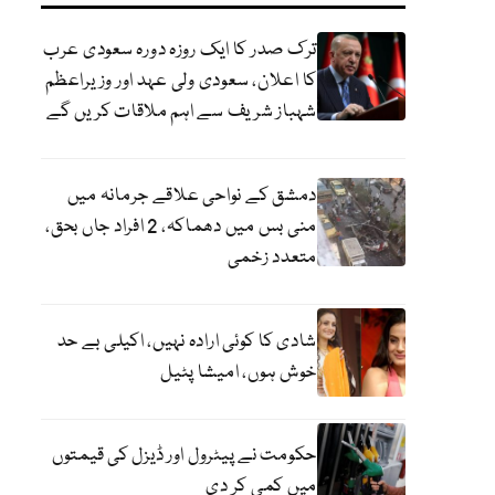
ترک صدر کا ایک روزہ دورہ سعودی عرب
کا اعلان، سعودی ولی عہد اور وزیراعظم
شہباز شریف سے اہم ملاقات کریں گے
دمشق کے نواحی علاقے جرمانہ میں
منی بس میں دھماکہ، 2 افراد جاں بحق،
متعدد زخمی
شادی کا کوئی ارادہ نہیں، اکیلی بے حد
خوش ہوں، امیشا پٹیل
حکومت نے پیٹرول اور ڈیزل کی قیمتوں
میں کمی کر دی