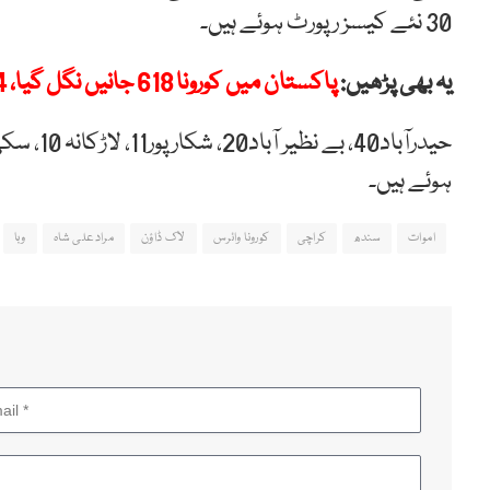
30 نئے کیسز رپورٹ ہوئے ہیں۔
یہ بھی پڑھیں:
پاکستان میں کورونا 618 جانیں نگل گیا، 27,474 متاثر
ہوئے ہیں۔
اموات
سندھ
کراچی
کورونا وائرس
لاک ڈاؤن
مرادعلی شاہ
وبا