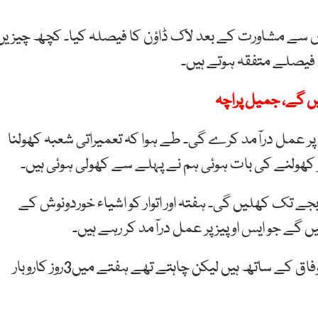
توں سے مشاورت کے بعد لاک ڈاؤن کا فیصلہ کیا۔ کچھ چیزیں
 فیصلے متفقہ ہوتے ہیں۔
یں گے، جمیل پراچہ
ر عمل درآمد کرے گی۔ طے ہوا کہ تعمیراتی شعبہ کھولنا
 کھولنے کی بات ہوئی ہم نے پہلے سے کھولی ہوئی ہیں۔
بجے تک کھلیں گی۔ ہفتہ اور اتوار کو اشیاء خوردونوش کے
 گے جو ایس او پیز پر عمل درآمد کر رہے ہیں۔
انہوں نے کہا ہم فجر سے دکانیں کھولنے کے فیصلے پر وفاق کے ساتھ ہیں لیکن چاہتے تھے ہفتے میں3روز کاروبار