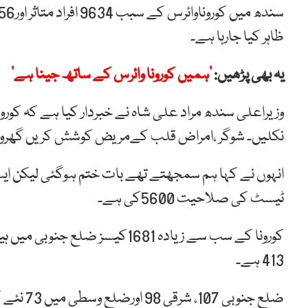
ظاہر کیا جارہا ہے۔
یہ بھی پڑھیں:
’ہمیں کورونا وائرس کے ساتھ جینا ہے‘
وزیراعلی سندھ مراد علی شاہ نے خبردار کیا ہے کہ کورونا
نکلیں۔ شوگر ،امراض قلب کےمریض کوشش کریں گھروں
ٹیسٹ کی صلاحیت 5600کی ہے۔
کورونا کے سب سے زیادہ 1681کیسز
413 ہے۔