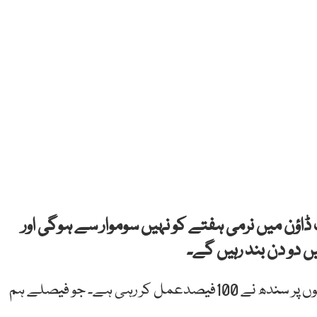
 ڈاؤن میں نرمی ہفتے کو نہیں سوموار سے ہوگی اور
ں دو دن بند رہیں گے۔
مراد علی شاہ نے بتایا کہ حکومت سندھ وفاق کے فیصلوں پر سندھ نے 100فیصدعمل کر رہی ہے۔ جو فیصلے ہم