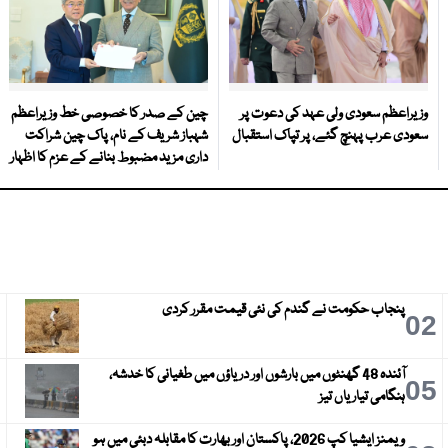
وزیراعظم سعودی ولی عہد کی دعوت پر
چین کے صدر کا خصوصی خط وزیراعظم
سعودی عرب پہنچ گئے، پر تپاک استقبال
شہباز شریف کے نام، پاک چین شراکت
داری مزید مضبوط بنانے کے عزم کا اظہار
پنجاب حکومت نے گندم کی نئی قیمت مقرر کردی
3
02
آئندہ 48 گھنٹوں میں بارشوں اور دریاؤں میں طغیانی کا خدشہ،
6
05
ہنگامی تیاریاں تیز
ویمنز ایشیا کپ 2026، پاکستان اور بھارت کا مقابلہ دبئی میں ہو