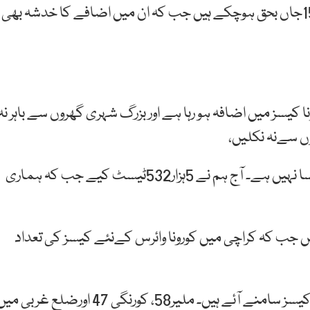
سندھ میں کوروناوائرس کے سبب 9634 افراد متاثر اور156جاں بحق ہوچکے ہیں جب کہ ان میں اضافے کا خدشہ بھی
 کیسز میں اضافہ ہو رہا ہے اور بزرگ شہری گھروں سے باہر نہ
 سےنہ نکلیں،
انہوں نے کہا ہم سمجھتے تھے بات ختم ہوگئی لیکن ایسا نہیں ہے۔ آج ہم نے 5ہزار532ٹیسٹ کیے جب کہ ہماری
 ضلع جنوبی میں ہیں جب کہ کراچی میں کورونا وائرس کےنئے کیسز کی تعداد
ضلع جنوبی 107، شرقی 98 اورضلع وسطی میں 73 نئے کیسز سامنے آئے ہیں۔ ملیر58، کورنگی 47 اورضلع غربی 