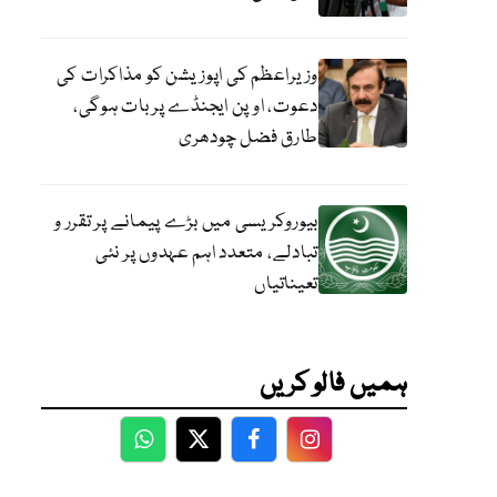
وزیراعظم کی اپوزیشن کو مذاکرات کی
دعوت، اوپن ایجنڈے پر بات ہوگی،
طارق فضل چودھری
بیوروکریسی میں بڑے پیمانے پر تقرر و
تبادلے، متعدد اہم عہدوں پر نئی
تعیناتیاں
ہمیں فالو کریں
WhatsApp
Twitter
Facebook
Facebook