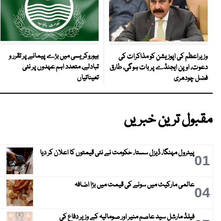
بیوروکریسی میں بڑے پیمانے پر تقرر و
وزیراعظم کی اپوزیشن کو مذاکرات کی
تبادلے، متعدد اہم عہدوں پر نئی
دعوت، اوپن ایجنڈے پر بات ہوگی، طارق
تعیناتیاں
فضل چودھری
مقبول ترین خبریں
پیٹرول مہنگا، ڈیزل سستا، حکومت نے نئی قیمتوں کا اعلان کر دیا
01
عالمی مارکیٹ میں سونے کی قیمت میں بڑا اضافہ
04
فیلڈ مارشل سید عاصم منیر اور صومالیہ کے وزیر دفاع کی