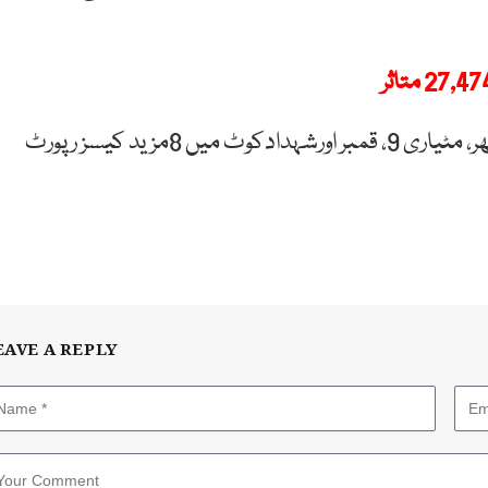
حیدرآباد40، بے نظیر آباد20، شکارپور11، لاڑکانہ 10، سکھر، مٹیاری 9، قمبر اورشہدادکوٹ میں 8مزید کیسز رپورٹ
EAVE A REPLY