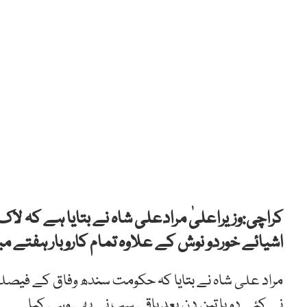
کراچی:وزیراعلیٰ مرادعلی شاہ نے بتایا ہے کہ لاک
اشیائے خوردو نوش کے علاوہ تمام کاروبار ہفتے می
نے کئے دو یا تین دن بعد باقی سب نے بھی وہی کیا۔