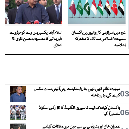
غزہ میں اسرائیلی کارروائیوں پر پاکستان
اسلام آباد ایکسپریس وے کو موٹروے
سمیت 8 اسلامی ممالک کا مشترکہ
طرز بنانے کا منصوبہ، محسن نقوی کا
اعلامیہ
اعلان
موجودہ نظام کہیں نہیں جا رہا، حکومت اپنی آئینی مدت مکمل
0
کرے گی، وزیر داخلہ
پاکستان کیخلاف ٹیسٹ سیریز ، انگلینڈ کا 16 رکنی اسکواڈ
0
سامنے آ گیا
عمران خان اور بشریٰ بی بی سے جیل میں ملاقات کیلئے