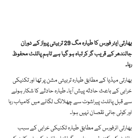
بھارتی ایئر فورس کا طیارہ مگ 29 تربیتی پرواز کے دوران
جالندھر کے قریب گر کر تباہ ہو گیا ہے تاہم پائلٹ محفوظ
رہا۔
بھارتی میڈیا کے مطابق طیارہ تربیتی مشن پر تھا اور تکنیکی
خرابی کے باعث حادثہ پیش آیا۔ طیارہ حادثے کا شکار ہونے
سے قبل پائلٹ پیراشوٹ سے چھلانگ لگانے میں کامیاب رہا
اور کوئی جانی نقصان نہیں ہوا۔
بھارتی ائرفورس کے مطابق طیارہ تکنیکی خرابی کے سبب