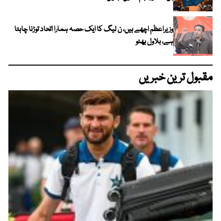
وزیراعظم اچھے ہیں، ن لیگ کا ایک حصہ ہمارا اتحاد توڑنا چاہتا
ہے، بلاول بھٹو
مقبول ترین خبریں