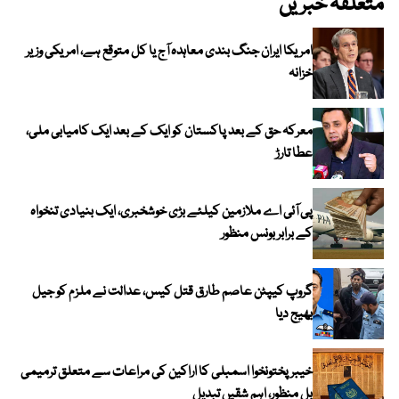
متعلقہ خبریں
امریکا ایران جنگ بندی معاہدہ آج یا کل متوقع ہے، امریکی وزیر
خزانہ
معرکہ حق کے بعد پاکستان کو ایک کے بعد ایک کامیابی ملی،
عطا تارڑ
پی آئی اے ملازمین کیلئے بڑی خوشخبری، ایک بنیادی تنخواہ
کے برابر بونس منظور
گروپ کیپٹن عاصم طارق قتل کیس، عدالت نے ملزم کو جیل
بھیج دیا
خیبرپختونخوا اسمبلی کا اراکین کی مراعات سے متعلق ترمیمی
بل منظور، اہم شقیں تبدیل