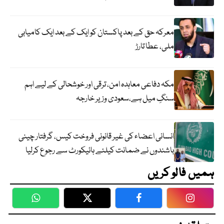
معرکہ حق کے بعد پاکستان کو ایک کے بعد ایک کامیابی
ملی، عطا تارڑ
مکہ دفاعی معاہدہ امن، ترقی اور خوشحالی کے لیے اہم
سنگِ میل ہے،سعودی وزیر خارجہ
انسانی اعضاء کی غیر قانونی فروخت کیس، گرفتار چینی
باشندوں نے ضمانت کیلئے ہائیکورٹ سے رجوع کرلیا
ہمیں فالو کریں
WhatsApp
Twitter
Facebook
Faceboo