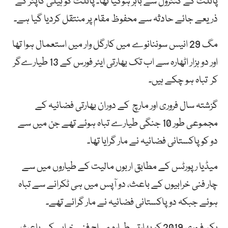
پائلٹ کے کنٹرول سے باہر ہوگیا تھا۔ پائلٹ کو ہیلی کاپٹر کے
ذریعے جائے حادثہ سے محفوظ مقام پر منتقل کردیا گیا ہے۔
مگ 29 انیس سوننانوے میں کارگل وار میں استعمال ہوا تھا
اور دو ہزار اٹھارہ سے اب تک بھارتی ایئر فورس کے 13 طیارےگر
کر تباہ ہو چکے ہیں۔
گزشتہ سال فروری اور مارچ کے دوران بھارتی فضائیہ کے
مجموعی طور 10 جنگی طیارے تباہ ہوئے تھے جن میں سے
دو کو پاکستانی فضائیہ نے مار گرایا تھا۔
میڈیا رپورٹس کے مطابق اربوں مالیت کے طیاروں میں سے
چار فنی خرابیوں کے باعث، دو آپس میں ہی ٹکرانے سے تباہ
ہوئے جبکہ دو پاکستانی فضائیہ نے مار گرائے تھے۔
یکم فروری 2019 کو بھارتی طیارہ میراج فنی خرابی کے باعث