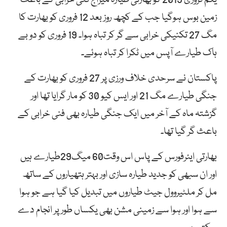
زمین بوس ہوگیا جب کے کچھ روز بعد 12 فروری کو بھارت کا
مگ 27 تکنیکی خرابی سے گر کر تباہ ہوا۔ 19 فروری کو دو بے
ہاک طیارے آپس میں ٹکرا کر تباہ ہوئے۔
پاکستان نے سرحدی خلاف ورزی پر 27 فروری کو بھارت کے
جنگی طیارے مگ 21 اور ایس کیو 30 کو مار گرایا تھا اور
گزشتہ ماہ کے آخر میں ایک جنگی طیارہ بھی فنی خرابی کے
باعث گر گیا تھا۔
بھارتی ایئرفورس کے پاس اس وقت60 میگ29طیارے ہیں
اور ان سبھی کو جدید طیارہ سازی اور بہتر ہتھیاروں کے ساتھ
مل کر ملٹیروول جیٹ طیاروں میں تبدیل کیا گیا ہے جو ہوا
سے ہوا اور ہوا سے زمینی مشن بھی یکساں طور پر انجام دے