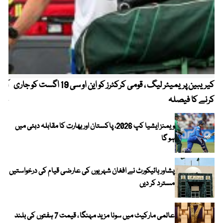
کیریبین پریمیئر لیگ ، قومی کرکٹرز کو این او سی 19 اگست کو جاری
آز
کرنے کا فیصلہ
چھی
ویمنز ایشیا کپ 2026، پاکستان اور بھارت کا مقابلہ دبئی میں
ہو گا
پشاور ہائیکورٹ نے افغان شہریوں کی عارضی قیام کی درخواستیں
مسترد کر دیں
عالمی مارکیٹ میں سونا مزید مہنگا ، قیمت 7 ہفتوں کی بلند