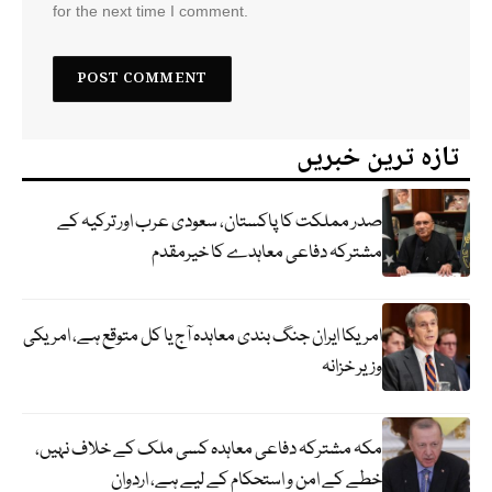
for the next time I comment.
تازہ ترین خبریں
صدر مملکت کا پاکستان، سعودی عرب اور ترکیہ کے
مشترکہ دفاعی معاہدے کا خیرمقدم
امریکا ایران جنگ بندی معاہدہ آج یا کل متوقع ہے، امریکی
وزیر خزانہ
مکہ مشترکہ دفاعی معاہدہ کسی ملک کے خلاف نہیں،
خطے کے امن و استحکام کے لیے ہے، اردوان