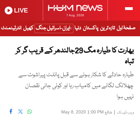
LIVE
7 Aug, 2026
صفحۂ اول
تازہ ترین
پاکستان
دنیا
ایران-اسرائیل جنگ
کھیل
انٹرٹینمنٹ
بھارت کا طیارہ مگ 29جالندھر کے قریب گر کر
تباہ
طیارہ حادثے کا شکار ہونے سے قبل پائلٹ پیراشوٹ سے
چھلانگ لگانے میں کامیاب رہا اور کوئی جانی نقصان
نہیں ہوا
|
شائع
May 8, 2020 1:00 PM
ویب ڈیسک