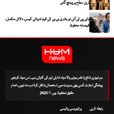
ترین سطح پر پہنچ گئی
بانی پی ٹی آئی اور بشریٰ بی بی کی قیدِ تنہائی کیس، دلائل مکمل،
فیصلہ محفوظ
ہم نیوز پر شائع یا نشر ہونے والا مواد ادارتی ٹیم کی کاوش ہے۔ اس مواد کو بغیر
پیشگی اجازت کسی بھی صورت میں استعمال یا نقل کرنا درست نہیں۔ تمام
حقوق محفوظ ہیں © 2026
رابطہ کریں
پرائیویسی پالیسی