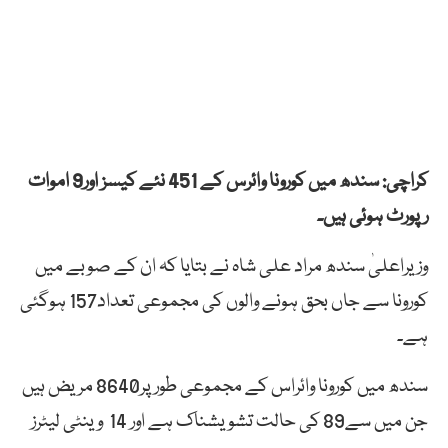
کراچی: سندھ میں کورونا وائرس کے 451 نئے کیسز اور9 اموات
رپورٹ ہوئی ہیں۔
وزیراعلیٰ سندھ مراد علی شاہ نے بتایا کہ ان کے صوبے میں
کورونا سے جاں بحق ہونے والوں کی مجموعی تعداد157 ہوگئی
ہے۔
سندھ میں کورونا وائراس کے مجموعی طور پر8640 مریض ہیں
جن میں سے89 کی حالت تشویشناک ہے اور 14 وینٹی لیٹرز