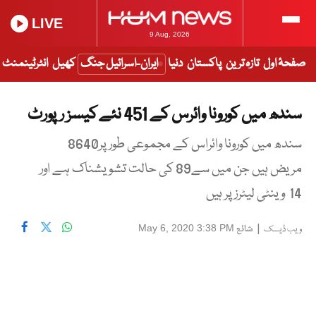
LIVE
9 Aug, 2026
صفحۂ اول
تازہ ترین
پاکستان
دنیا
ایران-اسرائیل جنگ
کھیل
انٹرٹینمنٹ
سندھ میں کورونا وائرس کے 451 نئے کیسز رپورٹ
سندھ میں کورونا وائراس کے مجموعی طور پر8640
مریض ہیں جن میں سے89 کی حالت تشویشناک ہے اور
14 وینٹی لیٹرز پر ہیں
|
شائع
May 6, 2020 3:38 PM
ویب ڈیسک