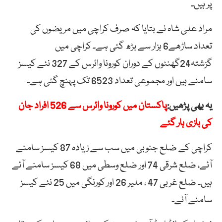
پر ہیں۔
مراد علی شاہ نے بتایا کہ صرف کراچی میں مریضوں کی
تعداد ساڑھے6 ہزار سے بڑھ گئی ہے۔ کراچی میں
گزشتہ24گھنٹوں کے دوران کورونا وائرس کے 327 نئے کیسز
سامنے ہیں اور مجموعی تعداد 6523 تک پہنچ گئی ہے۔
یہ بھی پڑھیں:
پاکستان میں کورونا وائرس سے 526 افراد جان
کی بازی ہار گئے
کراچی کے ضلع جنوبی میں سب سے زیادہ 87 کیسز سامنے
آئے، ضلع شرقی 74 اور ضلع وسطی میں 68 کیسز سامنے آئے
ہیں۔ ضلع غربی 47 ، ملیر 26 اور کورنگی میں 25 نئے کیسز
سامنے آئے۔