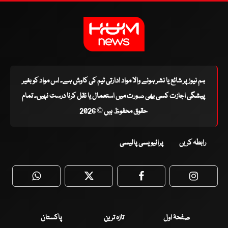
ہم نیوز پر شائع یا نشر ہونے والا مواد ادارتی ٹیم کی کاوش ہے۔ اس مواد کو بغیر
پیشگی اجازت کسی بھی صورت میں استعمال یا نقل کرنا درست نہیں۔ تمام
حقوق محفوظ ہیں © 2026
رابطہ کریں
پرائیویسی پالیسی
WhatsApp
Twitter
Facebook
Faceboo
صفحۂ اول
تازہ ترین
پاکستان