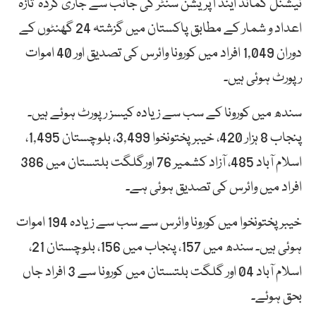
نیشنل کمانڈ اینڈ آپریشن سنٹر کی جانب سے جاری کردہ تازہ
اعداد و شمار کے مطابق پاکستان میں گزشتہ 24 گھنٹوں کے
دوران 1,049 افراد میں کورونا وائرس کی تصدیق اور 40 اموات
رپورٹ ہوئی ہیں۔
سندھ میں کورونا کے سب سے زیادہ کیسز رپورٹ ہوئے ہیں۔
پنجاب 8 ہزار 420، خیبرپختونخوا 3,499، بلوچستان 1,495،
اسلام آباد 485، آزاد کشمیر 76 اورگلگت بلتستان میں 386
افراد میں وائرس کی تصدیق ہوئی ہے۔
خیبرپختونخوا میں کورونا وائرس سے سب سے زیادہ 194 اموات
ہوئی ہیں۔ سندھ میں 157، پنجاب میں 156، بلوچستان 21،
اسلام آباد 04 اور گلگت بلتستان میں کورونا سے 3 افراد جاں
بحق ہوئے۔