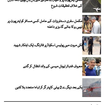
سڈنی ایئرپورٹ پر 2 طیارے ٹکرانے سے بال بال بچے، ذمہ داران
کے خلاف تحقیقات شروع
مکمل سفری دستاویزات کے حامل کسی مسافر کو ایئرپورٹ پر
نہیں روکا جائے گا، وزیر داخلہ
لکی مروت میں پولیس اسکواڈ پر فائرنگ، ایک اہلکار شہید
معروف فٹبالر لیونل میسی کے والد انتقال کر گئے
یکے بعد دیگرے 2 ہیلی کاپٹر گر کر تباہ؛ متعدد ہلاکتیں