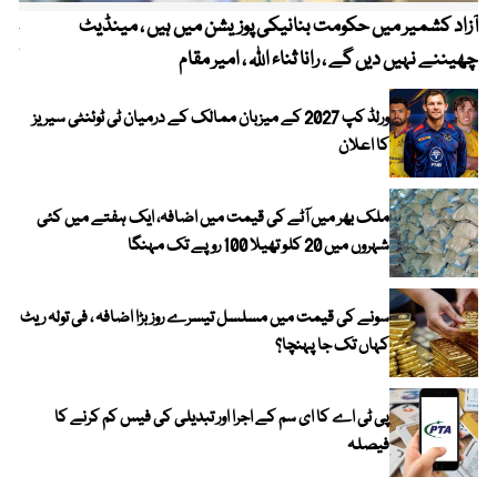
آزاد کشمیر میں حکومت بنانیکی پوزیشن میں ہیں ، مینڈیٹ
عوا
چھیننے نہیں دیں گے ، رانا ثناء اللہ ، امیر مقام
کم
ورلڈ کپ 2027 کے میزبان ممالک کے درمیان ٹی ٹوئنٹی سیریز
کا اعلان
ملک بھر میں آٹے کی قیمت میں اضافہ، ایک ہفتے میں کئی
شہروں میں 20 کلو تھیلا 100 روپے تک مہنگا
سونے کی قیمت میں مسلسل تیسرے روز بڑا اضافہ ، فی تولہ ریٹ
کہاں تک جا پہنچا؟
پی ٹی اے کا ای سم کے اجرا اور تبدیلی کی فیس کم کرنے کا
فیصلہ