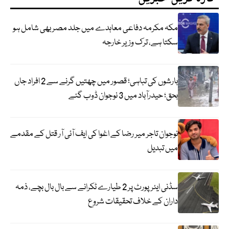
مکہ مکرمہ دفاعی معاہدے میں جلد مصر بھی شامل ہو
سکتا ہے، ترک وزیر خارجہ
بارشوں کی تباہی؛ قصور میں چھتیں گرنے سے 2 افراد جاں
بحق؛ حیدرآباد میں 3 نوجوان ڈوب گئے
نوجوان تاجر میر رضا کے اغوا کی ایف آئی آر قتل کے مقدمے
میں تبدیل
سڈنی ایئرپورٹ پر 2 طیارے ٹکرانے سے بال بال بچے، ذمہ
داران کے خلاف تحقیقات شروع