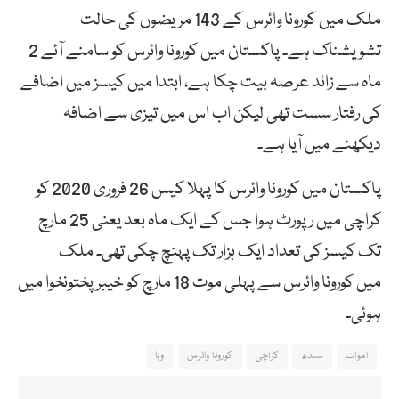
ملک میں کورونا وائرس کے 143 مریضوں کی حالت
تشویشناک ہے۔ پاکستان میں کورونا وائرس کو سامنے آئے 2
ماہ سے زائد عرصہ بیت چکا ہے، ابتدا میں کیسز میں اضافے
کی رفتار سست تھی لیکن اب اس میں تیزی سے اضافہ
دیکھنے میں آیا ہے۔
پاکستان میں کورونا وائرس کا پہلا کیس 26 فروری 2020 کو
کراچی میں رپورٹ ہوا جس کے ایک ماہ بعد یعنی 25 مارچ
تک کیسز کی تعداد ایک ہزار تک پہنچ چکی تھی۔ ملک
میں کورونا وائرس سے پہلی موت 18 مارچ کو خیبرپختونخوا میں
ہوئی۔
اموات
سندھ
کراچی
کورونا وائرس
وبا