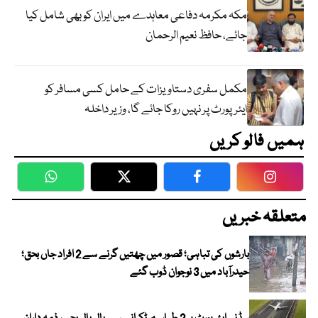
مکہ مکرمہ دفاعی معاہدے میں ایران کو بھی شامل کیا
جائے، حافظ نعیم الرحمان
مکمل سفری دستاویزات کے حامل کسی مسافر کو
ایئرپورٹ پر نہیں روکا جائے گا، وزیر داخلہ
ہمیں فالو کریں
WhatsApp
Twitter
Facebook
Faceboo
متعلقہ خبریں
بارشوں کی تباہی؛ قصور میں چھتیں گرنے سے 2 افراد جاں بحق؛
حیدرآباد میں 3 نوجوان ڈوب گئے