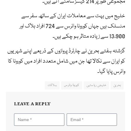
مجموعی طور پر 214 کیسز سامنے آئے ہیں۔
خلیج میں بہت سے معاملات ایران کے ساتھ سفر سے
منسلک ہیں جہاں کورونا وائرس سے 724 افراد ہلاک اور
13،900 سے زیادہ متاثر ہو چکے ہیں۔
گزشتہ ہفتے بحرین نے چارٹرڈ پروازوں کے ذریعے اپنے شہریوں
کو ایران سے نکالا تھا جن میں شامل متعدد افراد میں کورونا کا
وائرس پایا گیا۔
بحرین
خلیجی ریاستیں
کورونا وائرس
ہلاکت
LEAVE A REPLY