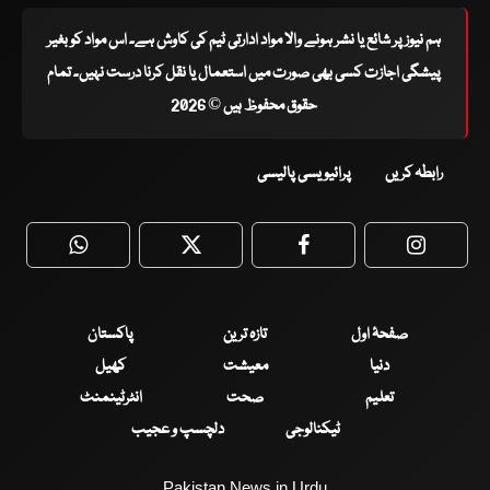
ہم نیوز پر شائع یا نشر ہونے والا مواد ادارتی ٹیم کی کاوش ہے۔ اس مواد کو بغیر
پیشگی اجازت کسی بھی صورت میں استعمال یا نقل کرنا درست نہیں۔ تمام
حقوق محفوظ ہیں © 2026
رابطہ کریں
پرائیویسی پالیسی
WhatsApp
Twitter
Facebook
Faceboo
صفحۂ اول
تازہ ترین
پاکستان
دنیا
معیشت
کھیل
تعلیم
صحت
انٹرٹینمنٹ
ٹیکنالوجی
دلچسپ و عجیب
Pakistan News in Urdu