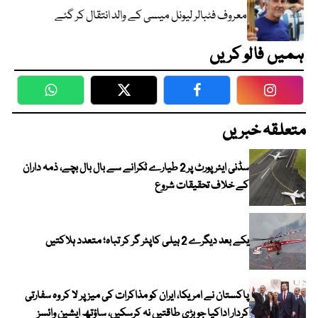
معروف فٹبالر لیونل میسی کے والد انتقال کر گئے
ہمیں فالو کریں
WhatsApp
Twitter
Facebook
Faceboo
متعلقہ خبریں
سڈنی ایئرپورٹ پر 2 طیارے ٹکرانے سے بال بال بچے، ذمہ داران
کے خلاف تحقیقات شروع
یکے بعد دیگرے 2 ہیلی کاپٹر گر کر تباہ؛ متعدد ہلاکتیں
پاکستان نے امریکا، ایران کو مذاکرات کی میز پر لا کر وہ سفارتی
کردار اداکیا جو بڑی طاقتیں نہ کرسکیں، ساؤتھ ایشین وائسز