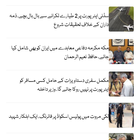
سڈنی ایئرپورٹ پر 2 طیارے ٹکرانے سے بال بال بچے، ذمہ
داران کے خلاف تحقیقات شروع
مکہ مکرمہ دفاعی معاہدے میں ایران کو بھی شامل کیا
جائے، حافظ نعیم الرحمان
مکمل سفری دستاویزات کے حامل کسی مسافر کو
ایئرپورٹ پر نہیں روکا جائے گا، وزیر داخلہ
لکی مروت میں پولیس اسکواڈ پر فائرنگ، ایک اہلکار شہید