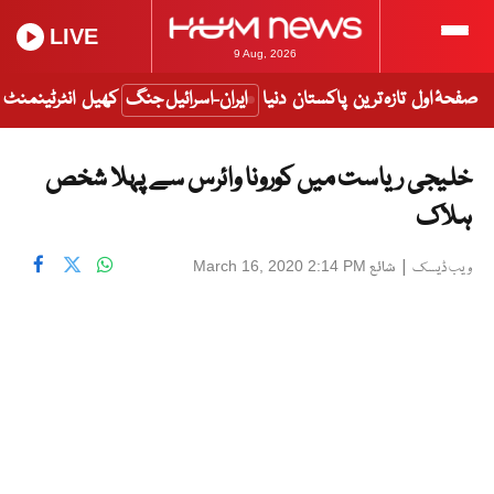
LIVE
9 Aug, 2026
صفحۂ اول
تازہ ترین
پاکستان
دنیا
ایران-اسرائیل جنگ
کھیل
انٹرٹینمنٹ
خلیجی ریاست میں کورونا وائرس سے پہلا شخص
ہلاک
|
شائع
March 16, 2020 2:14 PM
ویب ڈیسک