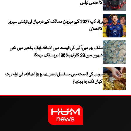
کا حتمی نوٹس
ورلڈ کپ 2027 کے میزبان ممالک کے درمیان ٹی ٹوئنٹی سیریز
کا اعلان
ملک بھر میں آٹے کی قیمت میں اضافہ، ایک ہفتے میں کئی
شہروں میں 20 کلو تھیلا 100 روپے تک مہنگا
سونے کی قیمت میں مسلسل تیسرے روز بڑا اضافہ ، فی تولہ ریٹ
کہاں تک جا پہنچا؟