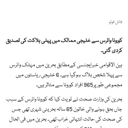
فائل فوٹو
کورونا وائرس سے خلیجی ممالک میں پہلی ہلاکت کی تصدیق
کردی گئی۔
بین الاقوامی خبرایجنسی کےمطابق بحرین میں مہلک وائرس
سے پہلا شخص ہلاک ہوگیا ہے۔ 6 خلیجی ریاستوں میں
مجموعی طور پر965 افراد کورونا سے متاثر ہیں۔
بحرین کی وزارت صحت نے ٹویٹ کیا کہ کورونا وائرس کے سبب
جاں بحق ہونے والی خاتون 65 سالہ بحرینی شہری تھی جس
کی صحت کی حالت انتہائی خراب تھی۔ بحرین میں فی الحال