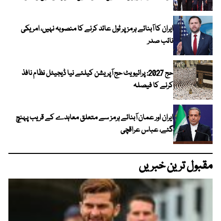
ایران کا آبنائے ہرمز پر ٹول عائد کرنے کا منصوبہ نہیں، امریکی
نائب صدر
حج 2027: پرائیویٹ حج آپریشن کیلئے نیا ڈیجیٹل نظام نافذ
کرنے کا فیصلہ
ایران اور عمان آبنائے ہرمز سے متعلق معاہدے کے قریب پہنچ
گئے، عباس عراقچی
مقبول ترین خبریں