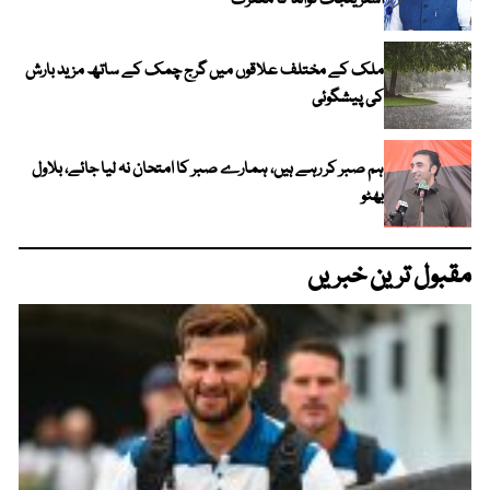
اسٹریٹجک فوائد کا معترف
ملک کے مختلف علاقوں میں گرج چمک کے ساتھ مزید بارش
کی پیشگوئی
ہم صبر کر رہے ہیں، ہمارے صبر کا امتحان نہ لیا جائے، بلاول
بھٹو
مقبول ترین خبریں