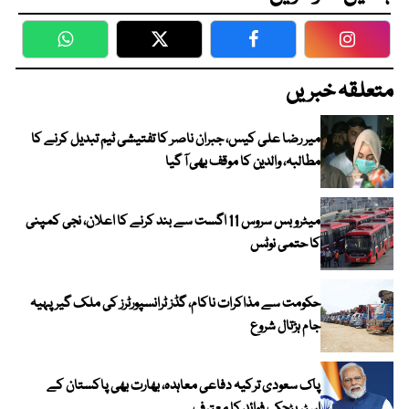
WhatsApp
Twitter
Facebook
Faceboo
متعلقہ خبریں
میر رضا علی کیس، جبران ناصر کا تفتیشی ٹیم تبدیل کرنے کا
مطالبہ، والدین کا موقف بھی آ گیا
میٹرو بس سروس 11 اگست سے بند کرنے کا اعلان، نجی کمپنی
کا حتمی نوٹس
حکومت سے مذاکرات ناکام، گڈز ٹرانسپورٹرز کی ملک گیر پہیہ
جام ہڑتال شروع
پاک سعودی ترکیہ دفاعی معاہدہ، بھارت بھی پاکستان کے