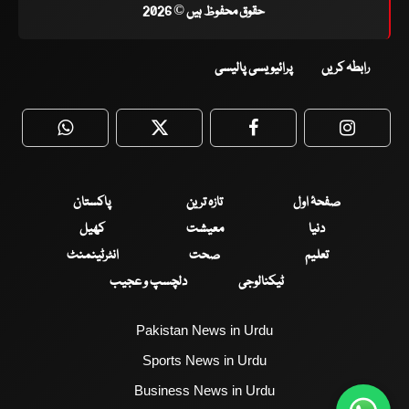
حقوق محفوظ ہیں © 2026
رابطہ کریں
پرائیویسی پالیسی
WhatsApp
Twitter
Facebook
Faceboo
صفحۂ اول
تازہ ترین
پاکستان
دنیا
معیشت
کھیل
تعلیم
صحت
انٹرٹینمنٹ
ٹیکنالوجی
دلچسپ و عجیب
Pakistan News in Urdu
Sports News in Urdu
Business News in Urdu