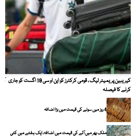
کیریبین پریمیئر لیگ ، قومی کرکٹرز کو این او سی 19 اگست کو جاری
آز
کرنے کا فیصلہ
چھی
4 روز میں سونے کی قیمت میں بڑا اضافہ
ملک بھر میں آٹے کی قیمت میں اضافہ، ایک ہفتے میں کئی