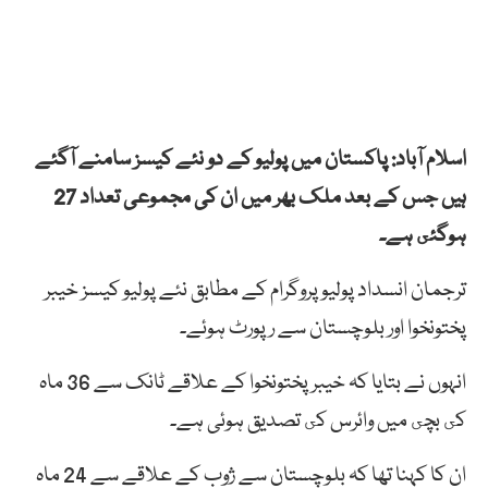
اسلام آباد: پاکستان میں پولیو کے دو نئے کیسز سامنے آگئے
ہیں جس کے بعد ملک بھر میں ان کی مجموعی تعداد 27
ہوگئى ہے۔
ترجمان انسداد پولیو پروگرام کے مطابق نئے پوليو کيسز خيبر
پختونخوا اور بلوچستان سے رپورٹ ہوئے۔
انہوں نے بتایا کہ خیبرپختونخوا کے علاقے ٹانک سے 36 ماہ
کى بچى میں وائرس کى تصديق ہوئی ہے۔
ان کا کہنا تھا کہ بلوچستان سے ژوب کے علاقے سے 24 ماہ