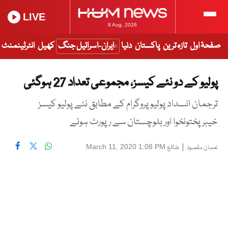
LIVE
8 Aug, 2026
صفحۂ اول
تازہ ترین
پاکستان
دنیا
ایران-اسرائیل جنگ
کھیل
انٹرٹینمنٹ
پولیو کے دو نئے کیسز، مجموعی تعداد 27 ہوگئی
ترجمان انسداد پولیو پروگرام کے مطابق نئے پوليو کيسز
خيبر پختونخوا اور بلوچستان سے رپورٹ ہوئے
|
شائع
March 11, 2020 1:08 PM
نعمان مقصود