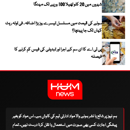
شہروں میں 20 کلو تھیلا 100 روپے تک مہنگا
سونے کی قیمت میں مسلسل تیسرے روز بڑا اضافہ ، فی تولہ ریٹ
کہاں تک جا پہنچا؟
پی ٹی اے کا ای سم کے اجرا اور تبدیلی کی فیس کم کرنے کا
فیصلہ
ہم نیوز پر شائع یا نشر ہونے والا مواد ادارتی ٹیم کی کاوش ہے۔ اس مواد کو بغیر
پیشگی اجازت کسی بھی صورت میں استعمال یا نقل کرنا درست نہیں۔ تمام