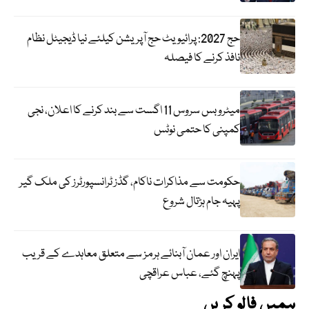
حج 2027: پرائیویٹ حج آپریشن کیلئے نیا ڈیجیٹل نظام
نافذ کرنے کا فیصلہ
میٹرو بس سروس 11 اگست سے بند کرنے کا اعلان، نجی
کمپنی کا حتمی نوٹس
حکومت سے مذاکرات ناکام، گڈز ٹرانسپورٹرز کی ملک گیر
پہیہ جام ہڑتال شروع
ایران اور عمان آبنائے ہرمز سے متعلق معاہدے کے قریب
پہنچ گئے، عباس عراقچی
ہمیں فالو کریں