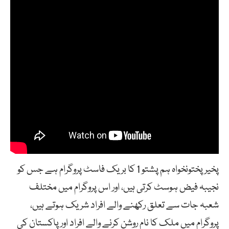
پخیر پختونخواہ ہم پشتو 1 کا بریک فاسٹ پروگرام ہے جس کو
نجیبہ فیض ہوسٹ کرتی ہیں، اور اس پروگرام میں مختلف
شعبہ جات سے تعلق رکھنے والے افراد شریک ہوتے ہیں،
پروگرام میں ملک کا نام روشن کرنے والے افراد اور پاکستان کی