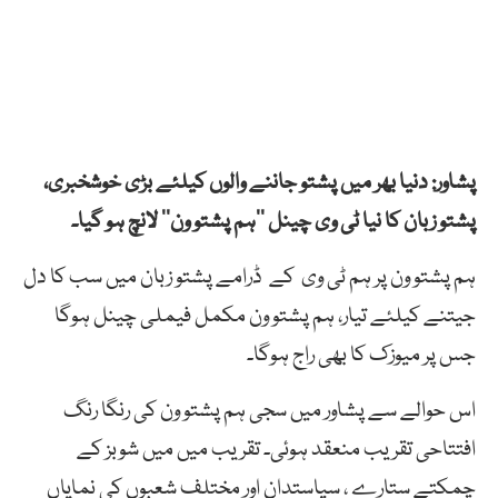
پشاور: دنیا بھر میں پشتو جاننے والوں کیلئے بڑی خوشخبری،
پشتو زبان کا نیا ٹی وی چینل ’’ہم پشتو ون‘‘ لانچ ہو گیا۔
ہم پشتو ون پر ہم ٹی وی کے ڈرامے پشتو زبان میں سب کا دل
جیتنے کیلئے تیار، ہم پشتو ون مکمل فیملی چینل ہوگا
جس پر میوزک کا بھی راج ہوگا۔
اس حوالے سے پشاور میں سجی ہم پشتو ون کی رنگا رنگ
افتتاحی تقریب منعقد ہوئی۔ تقریب میں میں شوبز کے
چمکتے ستارے ، سیاستدان اور مختلف شعبوں کی نمایاں