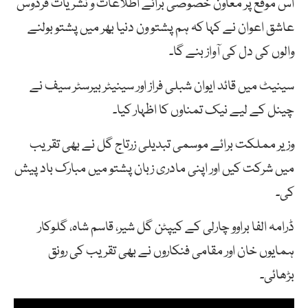
اس موقع پر معاون خصوصی برائے اطلاعات و نشریات فردوس
عاشق اعوان نے کہا کہ ہم پشتو ون دنیا بھر میں پشتو بولنے
والوں کی دل کی آواز بنے گا۔
سینیٹ میں قائد ایوان شبلی فراز اور سینیٹر بیرسٹر سیف نے
چینل کے لیے نیک تمناوں کا اظہار کیا۔
وزیر مملکت برائے موسمی تبدیلی زرتاج گل نے بھی تقریب
میں شرکت کیں اور اپنی مادری زبان پشتو میں مبارک باد پیش
کی۔
ڈرامہ الفا براوو چارلی کے کیپٹن گل شیر، قاسم شاہ، گلوکار
ہمایوں خان اور مقامی فنکاروں نے بھی تقریب کی رونق
بڑھائی۔