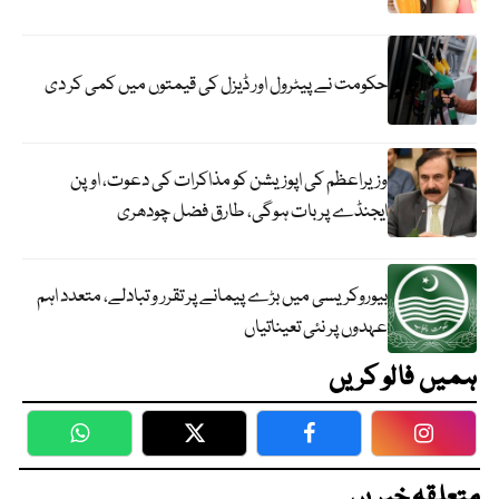
حکومت نے پیٹرول اور ڈیزل کی قیمتوں میں کمی کر دی
وزیراعظم کی اپوزیشن کو مذاکرات کی دعوت، اوپن
ایجنڈے پر بات ہوگی، طارق فضل چودھری
بیوروکریسی میں بڑے پیمانے پر تقرر و تبادلے، متعدد اہم
عہدوں پر نئی تعیناتیاں
ہمیں فالو کریں
WhatsApp
Twitter
Facebook
Faceboo
متعلقہ خبریں