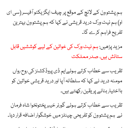
ہم پشتو ون کے لانچ کے موقع پر چیف ایگزیکٹو آفیسر (سی ای
او) ہم نیٹ ورک درید قریشی نے کہا کہ ہم پشتو ون بہترین
تفریح فراہم کرے گا۔
مزید پڑھیں:
ہم نیٹ ورک کی خواتین کے لیے کوششیں قابل
ستائش ہیں، صدر مملکت
تقریب سے خطاب کرتے ہوئےایم ڈی پروڈکشنز کی روح رواں
مومنہ درید نے کہا کہ سلطانہ آپا اور درید قریشی خواتین کو
بااختیار بنانے پر یقین رکھتے ہیں۔
تقریب سے خطاب کرتے ہوئے گورنر خیبر پختونخوا شاہ فرمان
نے ہم پشتو ون کو تفریحی چینلز میں خوشگوار اضافہ قرار دیا۔