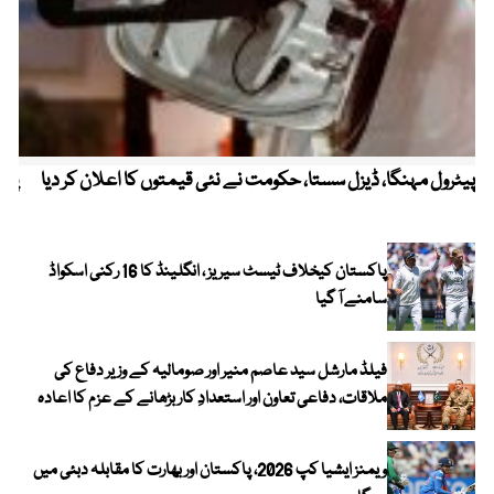
پیٹرول مہنگا، ڈیزل سستا، حکومت نے نئی قیمتوں کا اعلان کر دیا
پنج
پاکستان کیخلاف ٹیسٹ سیریز ، انگلینڈ کا 16 رکنی اسکواڈ
سامنے آ گیا
فیلڈ مارشل سید عاصم منیر اور صومالیہ کے وزیر دفاع کی
ملاقات، دفاعی تعاون اور استعدادِ کار بڑھانے کے عزم کا اعادہ
ویمنز ایشیا کپ 2026، پاکستان اور بھارت کا مقابلہ دبئی میں