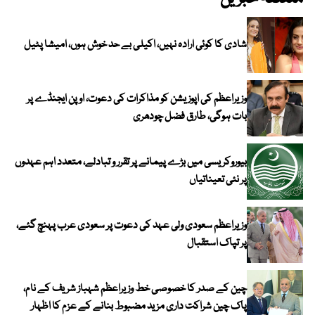
شادی کا کوئی ارادہ نہیں، اکیلی بے حد خوش ہوں، امیشا پٹیل
وزیراعظم کی اپوزیشن کو مذاکرات کی دعوت، اوپن ایجنڈے پر
بات ہوگی، طارق فضل چودھری
بیوروکریسی میں بڑے پیمانے پر تقرر و تبادلے، متعدد اہم عہدوں
پر نئی تعیناتیاں
وزیراعظم سعودی ولی عہد کی دعوت پر سعودی عرب پہنچ گئے،
پر تپاک استقبال
چین کے صدر کا خصوصی خط وزیراعظم شہباز شریف کے نام،
پاک چین شراکت داری مزید مضبوط بنانے کے عزم کا اظہار