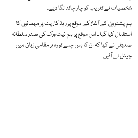
شخصیات نے تقریب کو چار چاند لگا دیے۔
ہم پشتو ون کے آغاز کے موقع پر ریڈ کارپٹ پر مہمانوں کا
استقبال کیا گیا ۔ اس موقع پر ہم نیٹ ورک کی صدر سلطانہ
صدیقی نے کہا کہ ان کا بس چلے تو وہ ہر مقامی زبان میں
چینل لے آئیں۔