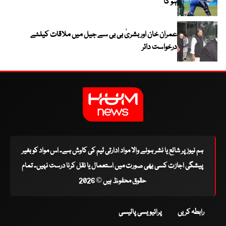
ہو گا
عمران خان اور بشریٰ بی بی سے جیل میں ملاقات کیلئے
درخواست دائر
ہم نیوز پر شائع یا نشر ہونے والا مواد ادارتی ٹیم کی کاوش ہے۔ اس مواد کو بغیر
پیشگی اجازت کسی بھی صورت میں استعمال یا نقل کرنا درست نہیں۔ تمام
حقوق محفوظ ہیں © 2026
رابطہ کریں
پرائیویسی پالیسی