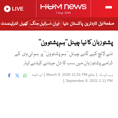
LIVE
7 Aug, 2026
صفحۂ اول
تازہ ترین
پاکستان
دنیا
ایران-اسرائیل جنگ
کھیل
انٹرٹینمنٹ
پشتو زبان کا نیا چینل’’ہم پشتو ون‘‘
نئے لانچ کیے گئے چینل ’’ہم پشتو ون‘‘ پر ہم ٹی وی کے
ڈرامے پشتو زبان میں سب کا دل جیتنے کیلئے تیار
|
شائع
|
اپ ڈیٹ
March 9, 2020 11:01 PM
ویب ڈیسک
|
September 8, 2021 2:11 PM