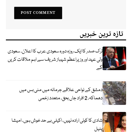
تازہ ترین خبریں
ترک صدر کا ایک روزہ دورہ سعودی عرب کا اعلان، سعودی
ولی عہد اور وزیراعظم شہباز شریف سے اہم ملاقات کریں
گے
دمشق کے نواحی علاقے جرمانہ میں منی بس میں
دھماکہ، 2 افراد جاں بحق، متعدد زخمی
شادی کا کوئی ارادہ نہیں، اکیلی بے حد خوش ہوں، امیشا
پٹیل