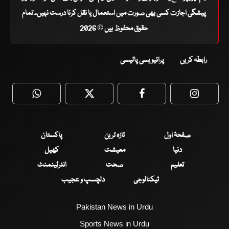
پیشگی اجازت کسی بھی صورت میں استعمال یا نقل کرنا درست نہیں۔ تمام
حقوق محفوظ ہیں © 2026
رابطہ کریں
پرائیویسی پالیسی
WhatsApp
Twitter
Facebook
Faceboo
صفحۂ اول
تازہ ترین
پاکستان
دنیا
معیشت
کھیل
تعلیم
صحت
انٹرٹینمنٹ
ٹیکنالوجی
دلچسپ و عجیب
Pakistan News in Urdu
Sports News in Urdu