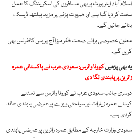
اسلام آباد ایئرپورٹ پر بھی مسافروں کی اسکریننگ کا عمل
سخت کر دیا گیا ہے اور ضرورت پڑنے پر مزید ہیلتھ ڈیسک
بنائے جائیں گے۔
معاون خصوصی برائے صحت ظفر مرزا آج پریس کانفرنس بھی
کریں گے۔
یہ بھی پڑھیں
کورونا وائرس: سعودی عرب نے پاکستانی عمرہ
زائرین پر پابندی لگا دی
دوسری جانب سعودی عرب نے کورونا وائرس سے نمٹنے
کیلئے عمرہ زیارات اور سیاحتی ویزے پر عارضی پابندی عائد
کردی ہے۔
سعودی وزارت خارجہ کے مطابق عمرہ زائرین پر عارضی پابندی