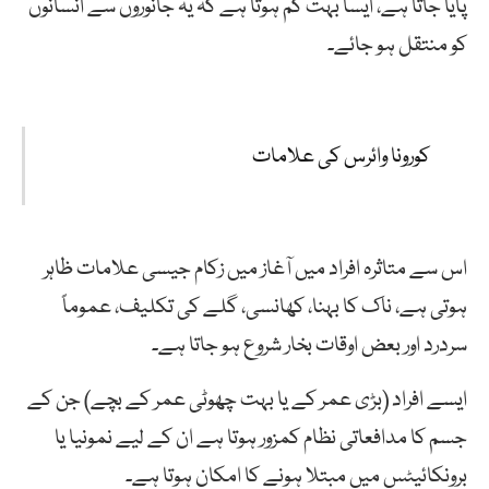
پایا جاتا ہے، ایسا بہت کم ہوتا ہے کہ یہ جانوروں سے انسانوں
کو منتقل ہو جائے۔
کورونا وائرس کی علامات
اس سے متاثرہ افراد میں آغاز میں زکام جیسی علامات ظاہر
ہوتی ہے، ناک کا بہنا، کھانسی، گلے کی تکلیف، عموماً
سردرد اور بعض اوقات بخار شروع ہو جاتا ہے۔
ایسے افراد (بڑی عمر کے یا بہت چھوٹی عمر کے بچے) جن کے
جسم کا مدافعاتی نظام کمزور ہوتا ہے ان کے لیے نمونیا یا
برونکائیٹس میں مبتلا ہونے کا امکان ہوتا ہے۔