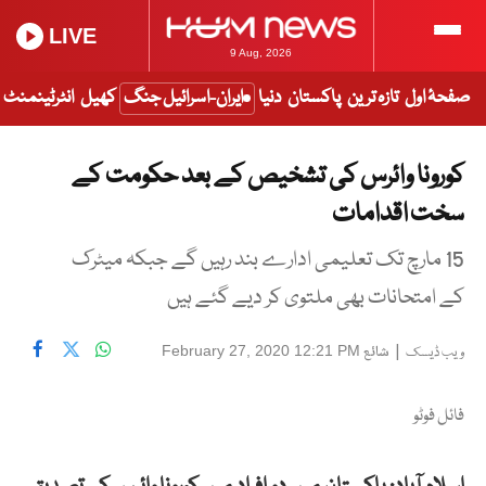
LIVE
9 Aug, 2026
صفحۂ اول
تازہ ترین
پاکستان
دنیا
ایران-اسرائیل جنگ
کھیل
انٹرٹینمنٹ
کورونا وائرس کی تشخیص کے بعد حکومت کے
سخت اقدامات
15 مارچ تک تعلیمی ادارے بند رہیں گے جبکہ میٹرک
کے امتحانات بھی ملتوی کر دیے گئے ہیں
|
شائع
February 27, 2020 12:21 PM
ویب ڈیسک
فائل فوٹو