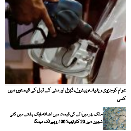
عوام کو جزوی ریلیف، پیٹرول، ڈیزل اور مٹی کے تیل کی قیمتوں میں
4 روز میں سونے کی قیمت میں بڑا اضافہ
کمی
ملک بھر میں آٹے کی قیمت میں اضافہ، ایک ہفتے میں کئی
شہروں میں 20 کلو تھیلا 100 روپے تک مہنگا