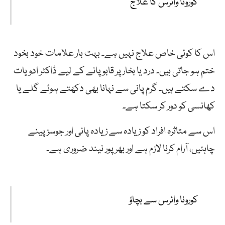
کورونا وائرس کا علاج
اس کا کوئی خاص علاج نہیں ہے۔ بہت بار علامات خود بخود
ختم ہو جاتی ہیں۔ درد یا بخار پر قابو پانے کے لیے ڈاکٹر ادویات
دے سکتے ہیں۔ گرم پانی سے نہانا بھی دکھتے ہوئے گلے یا
کھانسی کو دور کر سکتا ہے۔
اس سے متاثرہ افراد کو زیادہ سے زیادہ پانی اور جوسز پینے
چاہئیں، آرام کرنا لازم ہے اور بھرپور نیند ضروری ہے۔
کورونا وائرس سے بچاؤ