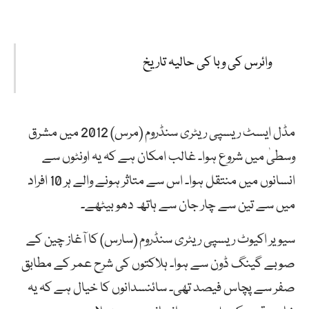
وائرس کی وبا کی حالیہ تاریخ
مڈل ایسٹ ریسپی ریٹری سنڈروم (مرس) 2012 میں مشرق
وسطیٰ میں شروع ہوا۔ غالب امکان ہے کہ یہ اونٹوں سے
انسانوں میں منتقل ہوا۔ اس سے متاثر ہونے والے ہر 10 افراد
میں سے تین سے چار جان سے ہاتھ دھو بیٹھے۔
سیویر اکیوٹ ریسپی ریٹری سنڈروم (سارس) کا آغاز چین کے
صوبے گینگ ڈون سے ہوا۔ ہلاکتوں کی شرح عمر کے مطابق
صفر سے پچاس فیصد تھی۔ سائنسدانوں کا خیال ہے کہ یہ