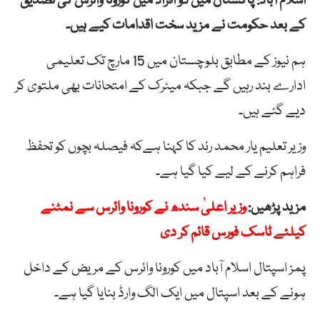
اسلام آباد: پاکستان میں دو افراد میں کورونا وائرس کی تصدیق
کے بعد حکومت نے مزید سخت اقدامات کیے ہیں۔
ہم نیوز کے مطابق بلوچستان میں 15 مارچ تک تعلیمی
ادارے بند رہیں گے جبکہ میٹرک کے امتحانات بھی ملتوی کر
دیے گئے ہیں۔
وزیر تعلیم یار محمد رند کا کہنا ہےکہ فیصلہ بچوں کو تحفظ
فراہم کرنے کے لیے کیا گیا ہے۔
مزید پڑھیں:
وزیر اعلیٰ سندھ نے کورونا وائرس سے نمٹنے
کیلئے ٹاسک فورس قائم کر دی
پمز اسپتال اسلام آباد میں کورونا وائرس کے مریض کے داخل
ہونے کے بعد اسپتال میں ایک الگ وارڈ بنایا گیا ہے۔