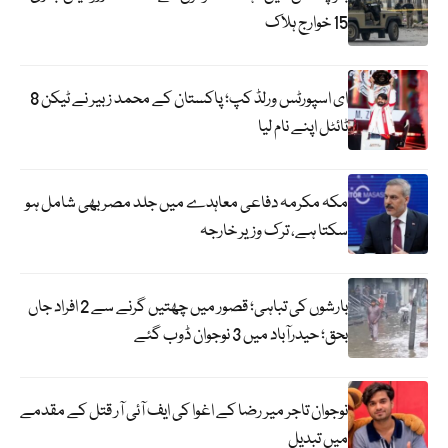
15 خوارج ہلاک
ای اسپورٹس ورلڈ کپ؛ پاکستان کے محمد زبیر نے ٹیکن 8
ٹائٹل اپنے نام لیا
مکہ مکرمہ دفاعی معاہدے میں جلد مصر بھی شامل ہو
سکتا ہے، ترک وزیر خارجہ
بارشوں کی تباہی؛ قصور میں چھتیں گرنے سے 2 افراد جاں
بحق؛ حیدرآباد میں 3 نوجوان ڈوب گئے
نوجوان تاجر میر رضا کے اغوا کی ایف آئی آر قتل کے مقدمے
میں تبدیل