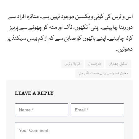
اس وائرس کی کوئی ویکسین موجود نہیں ہے۔ متاثرہ افراد سے
دور رہنا چاہیئے۔ اپنی آنکھوں، ناک اور منہ کو چھونے سے پرہیز
کرنا چاہیئے۔ اپنے ہاتھوں کو صابن سے کم از کم بیس سیکنڈ پر
دھوئیں۔
اسکول چھٹیاں
بلوچستان
کورونا وائرس
معاون خصوصی برائے صحت ظفر مرزا
LEAVE A REPLY