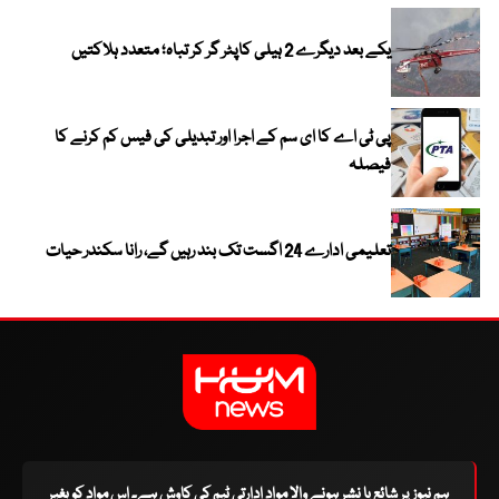
یکے بعد دیگرے 2 ہیلی کاپٹر گر کر تباہ؛ متعدد ہلاکتیں
پی ٹی اے کا ای سم کے اجرا اور تبدیلی کی فیس کم کرنے کا
فیصلہ
تعلیمی ادارے 24 اگست تک بند رہیں گے، رانا سکندر حیات
ہم نیوز پر شائع یا نشر ہونے والا مواد ادارتی ٹیم کی کاوش ہے۔ اس مواد کو بغیر