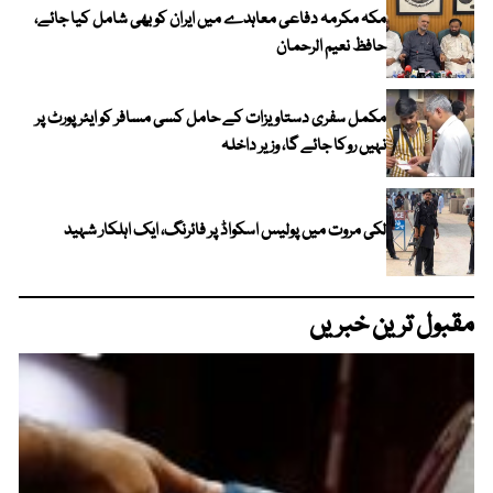
مکہ مکرمہ دفاعی معاہدے میں ایران کو بھی شامل کیا جائے،
حافظ نعیم الرحمان
مکمل سفری دستاویزات کے حامل کسی مسافر کو ایئرپورٹ پر
نہیں روکا جائے گا، وزیر داخلہ
لکی مروت میں پولیس اسکواڈ پر فائرنگ، ایک اہلکار شہید
مقبول ترین خبریں