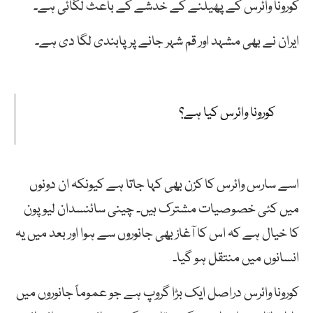
کورونا وائرس کے پھیلنے کے خدشے کے باعث لگائی ہے۔
ایران نے بھی مشہد اور قم شہر جانے پر پابندی لگا دی ہے۔
کورونا وائرس کیا ہے؟
اسے سارس وائرس کا کزن بھی کہا جاتا ہے کیونکہ ان دونوں
میں کئی خصوصیات مشترک ہیں۔ چینی سائنسدان لیو پون
کا خیال ہے کہ اس کا آغاز بھی جانوروں سے ہوا اور بعد میں یہ
انسانوں میں منتقل ہو گیا۔
کورونا وائرس دراصل ایک بڑا گروپ ہے جو عموماً جانوروں میں