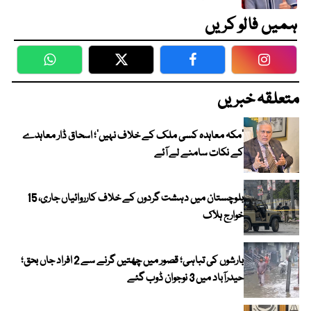
ہمیں فالو کریں
WhatsApp
Twitter
Facebook
Faceboo
متعلقہ خبریں
‘مکہ معاہدہ کسی ملک کے خلاف نہیں’؛ اسحاق ڈار معاہدے
کے نکات سامنے لے آئے
بلوچستان میں دہشت گردوں کے خلاف کارروائیاں جاری، 15
خوارج ہلاک
بارشوں کی تباہی؛ قصور میں چھتیں گرنے سے 2 افراد جاں بحق؛
حیدرآباد میں 3 نوجوان ڈوب گئے