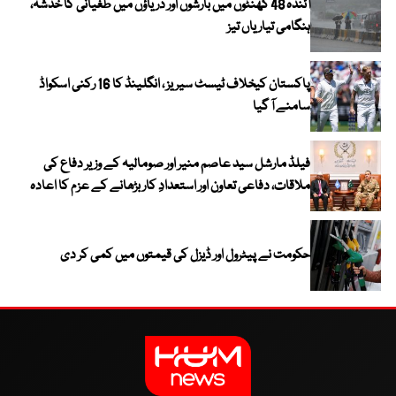
آئندہ 48 گھنٹوں میں بارشوں اور دریاؤں میں طغیانی کا خدشہ،
ہنگامی تیاریاں تیز
پاکستان کیخلاف ٹیسٹ سیریز ، انگلینڈ کا 16 رکنی اسکواڈ
سامنے آ گیا
فیلڈ مارشل سید عاصم منیر اور صومالیہ کے وزیر دفاع کی
ملاقات، دفاعی تعاون اور استعدادِ کار بڑھانے کے عزم کا اعادہ
حکومت نے پیٹرول اور ڈیزل کی قیمتوں میں کمی کر دی