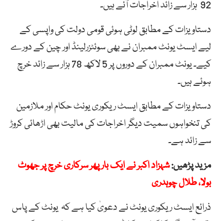
92 ہزار سے زائد اخراجات آئے ہیں۔
دستاویزات کے مطابق لوٹی ہوئی قومی دولت کی واپسی کے
لیے ایسٹ یونٹ ممبران نے بھی سوئٹزرلینڈ اور چین کے دورے
کیے۔ یونٹ ممبران کے دوروں پر 5 لاکھ 78 ہزار سے زائد خرچ
ہوئے ہیں۔
دستاویزات کے مطابق ایسٹ ریکوری یونٹ حکام اور ملازمین
کی تنخواہوں سمیت دیگر اخراجات کی مالیت بھی اڑھائی کروڑ
سے زائد ہے۔
مزید پڑھیں:
شہزاد اکبر نے ایک بار پھر سرکاری خرچ پر جھوٹ
بولا، طلال چوہدری
ذرائع ایسٹ ریکوری یونٹ نے دعویٰ کیا ہے کہ یونٹ کے پاس