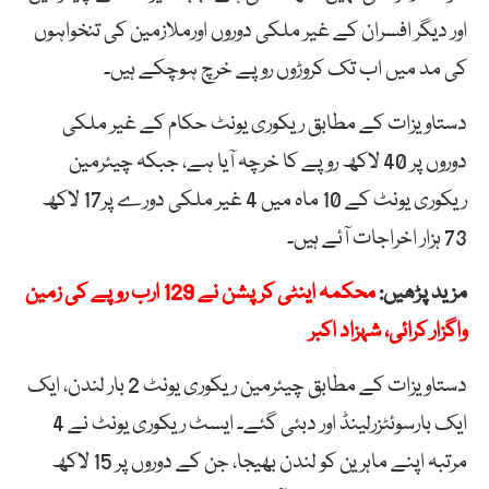
اور دیگر افسران کے غیر ملکی دوروں اورملازمین کی تنخواہوں
کی مد میں اب تک کروڑوں روپے خرچ ہوچکے ہیں۔
دستاویزات کے مطابق ریکوری یونٹ حکام کے غیر ملکی
دوروں پر 40 لاکھ روپے کا خرچہ آیا ہے، جبکہ چیئرمین
ریکوری یونٹ کے 10 ماہ میں 4 غیر ملکی دورے پر17 لاکھ
73 ہزار اخراجات آئے ہیں۔
مزید پڑھیں:
محکمہ اینٹی کرپشن نے 129 ارب روپے کی زمین
واگزار کرائی، شہزاد اکبر
دستاویزات کے مطابق چیئرمین ریکوری یونٹ 2 بار لندن، ایک
ایک بارسوئٹزرلینڈ اور دبئی گئے۔ ایسٹ ریکوری یونٹ نے 4
مرتبہ اپنے ماہرین کو لندن بھیجا، جن کے دوروں پر 15 لاکھ