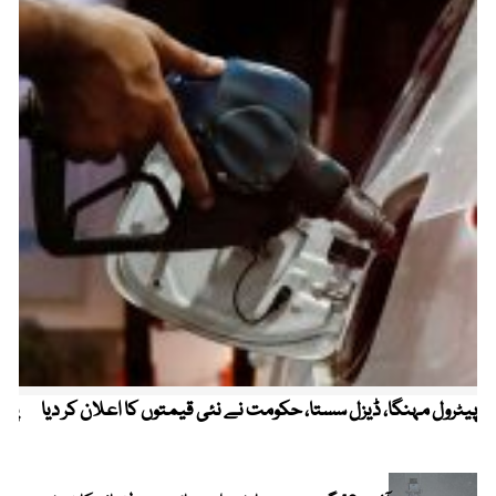
پیٹرول مہنگا، ڈیزل سستا، حکومت نے نئی قیمتوں کا اعلان کر دیا
پنج