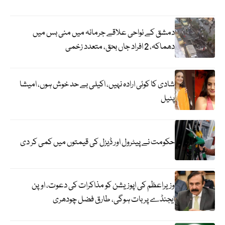
دمشق کے نواحی علاقے جرمانہ میں منی بس میں
دھماکہ، 2 افراد جاں بحق، متعدد زخمی
شادی کا کوئی ارادہ نہیں، اکیلی بے حد خوش ہوں، امیشا
پٹیل
حکومت نے پیٹرول اور ڈیزل کی قیمتوں میں کمی کر دی
وزیراعظم کی اپوزیشن کو مذاکرات کی دعوت، اوپن
ایجنڈے پر بات ہوگی، طارق فضل چودھری