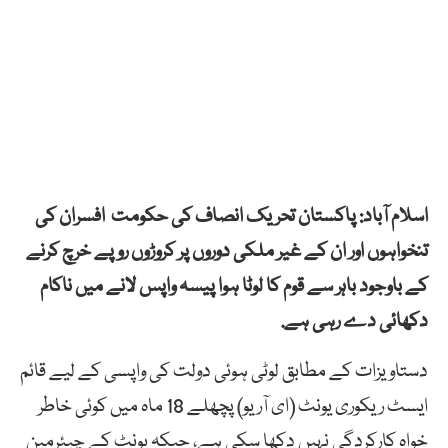
اسلام آباد: پاکستان تحریک انصاف کی حکومت افسران کی
تنخواہوں اور ان کے غیر ملکی دوروں پر کروڑوں روپے خرچ کرنے
کے باوجود باہر سے قوم کا لوٹا ہوا پیسہ واپس لانے میں ناکام
دکھائی دے رہی ہے.
دستاویزات کے مطابق لوٹی ہوئی دولت کی واپسی کے لیے قائم
ایسٹ ریکوری یونٹ (ای آر یو) پچھلے 18 ماہ میں کوئی خاطر
خواہ کارکردگی نہیں دکھا سکی ہے، جبکہ یونٹ کے چیئرمین