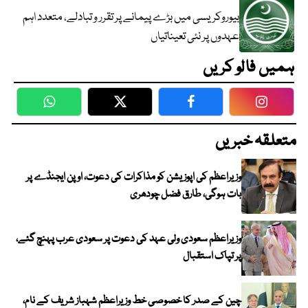
بیوروکریسی میں بڑے پیمانے پر تقرر و تبادلے، متعدد اہم
عہدوں پر نئی تعیناتیاں
ہمیں فالو کریں
WhatsApp
Twitter
Facebook
Faceboo
متعلقہ خبریں
وزیراعظم کی اپوزیشن کو مذاکرات کی دعوت، اوپن ایجنڈے پر
بات ہوگی، طارق فضل چودھری
وزیراعظم سعودی ولی عہد کی دعوت پر سعودی عرب پہنچ گئے،
پر تپاک استقبال
چین کے صدر کا خصوصی خط وزیراعظم شہباز شریف کے نام،