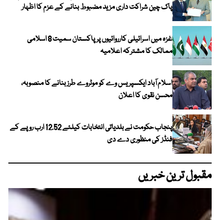
پاک چین شراکت داری مزید مضبوط بنانے کے عزم کا اظہار
غزہ میں اسرائیلی کارروائیوں پر پاکستان سمیت 8 اسلامی
ممالک کا مشترکہ اعلامیہ
اسلام آباد ایکسپریس وے کو موٹروے طرز بنانے کا منصوبہ،
محسن نقوی کا اعلان
پنجاب حکومت نے بلدیاتی انتخابات کیلئے 12.52 ارب روپے کے
فنڈز کی منظوری دے دی
مقبول ترین خبریں