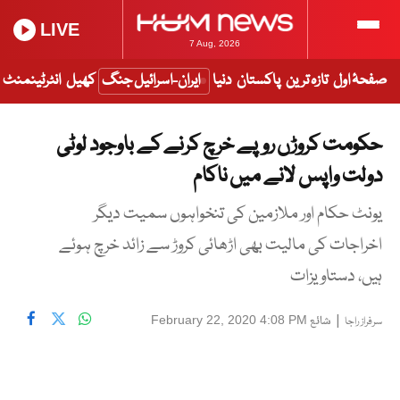
LIVE
7 Aug, 2026
صفحۂ اول
تازہ ترین
پاکستان
دنیا
ایران-اسرائیل جنگ
کھیل
انٹرٹینمنٹ
حکومت کروڑں روپے خرچ کرنے کے باوجود لوٹی
دولت واپس لانے میں ناکام
یونٹ حکام اور ملازمین کی تنخواہوں سمیت دیگر
اخراجات کی مالیت بھی اڑھائی کروڑ سے زائد خرچ ہوئے
ہیں، دستاویزات
|
شائع
February 22, 2020 4:08 PM
سرفراز راجا