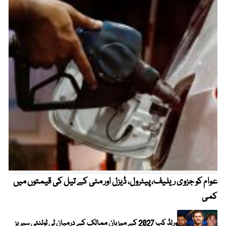
عوام کو جزوی ریلیف، پیٹرول، ڈیزل اور مٹی کے تیل کی قیمتوں میں
4 روز میں سونے کی قیمت میں بڑا اضافہ
کمی
ورلڈ کپ 2027 کے میزبان ممالک کے درمیان ٹی ٹوئنٹی سیریز