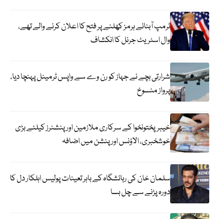
ٹرمپ آبنائے ہرمز کھلنے پر فتح کا اعلان کرنے والے تھے،
وال اسٹریٹ جرنل کا انکشاف
شرارتی بچے نے جہاز کو رن وے سے واپس ٹرمینل پہنچا دیا،
پرواز منسوخ
خیبرپختونخوا کے سرکاری ملازمین اور پنشنرز کیلئے بڑی
خوشخبری، الاؤنس اور پنشن میں اضافہ
سلمان خان کی رہائشگاہ کے باہر تعینات پولیس اہلکار دل کا
دورہ پڑنے سے چل بسا