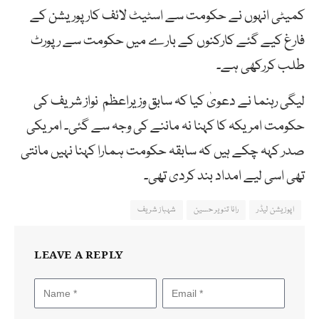
کمیٹی انہوں نے حکومت سے اسٹیٹ لائف کارپوریشن کے
فارغ کیے گئے کارکنوں کے بارے میں حکومت سے رپورٹ
طلب کررکھی ہے۔
لیگی رہنما نے دعویٰ کیا کہ سابق وزیراعظم نواز شریف کی
حکومت امریکہ کا کہنا نہ ماننے کی وجہ سے گئی۔ امریکی
صدر کہہ چکے ہیں کہ سابقہ حکومت ہمارا کہنا نہیں مانتی
تھی اسی لیے امداد بند کردی تھی۔
اپوزیشن لیڈر
رانا تنویر حسین
شہباز شریف
LEAVE A REPLY