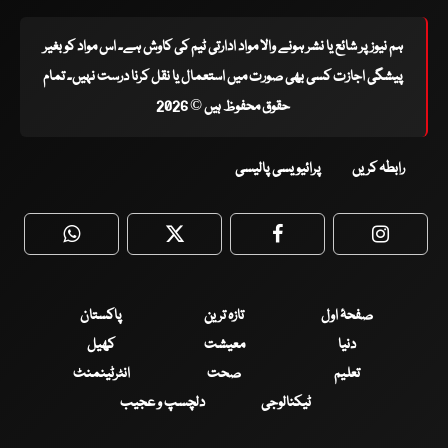
ہم نیوز پر شائع یا نشر ہونے والا مواد ادارتی ٹیم کی کاوش ہے۔ اس مواد کو بغیر
پیشگی اجازت کسی بھی صورت میں استعمال یا نقل کرنا درست نہیں۔ تمام
حقوق محفوظ ہیں © 2026
رابطہ کریں
پرائیویسی پالیسی
WhatsApp
Twitter
Facebook
Faceboo
صفحۂ اول
تازہ ترین
پاکستان
دنیا
معیشت
کھیل
تعلیم
صحت
انٹرٹینمنٹ
ٹیکنالوجی
دلچسپ و عجیب