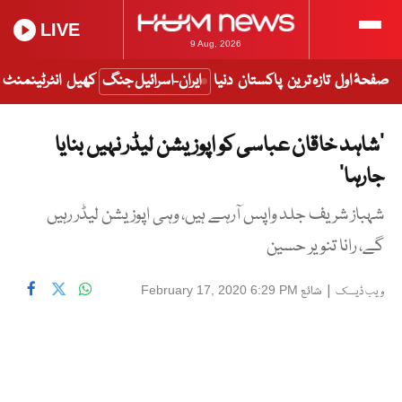
LIVE
9 Aug, 2026
صفحۂ اول
تازہ ترین
پاکستان
دنیا
ایران-اسرائیل جنگ
کھیل
انٹرٹینمنٹ
’شاہد خاقان عباسی کو اپوزیشن لیڈر نہیں بنایا
جارہا‘
شہباز شریف جلد واپس آرہے ہیں، وہی اپوزیشن لیڈر رہیں
گے، رانا تنویر حسین
|
شائع
February 17, 2020 6:29 PM
ویب ڈیسک