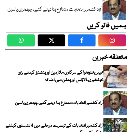
آزاد کشمیر انتخابات متنازع بنا دیئے گئے، چودھری یاسین
ہمیں فالو کریں
WhatsApp
Twitter
Facebook
Faceboo
متعلقہ خبریں
خیبرپختونخوا کے سرکاری ملازمین اور پنشنرز کیلئے بڑی
خوشخبری، الاؤنس اور پنشن میں اضافہ
آزاد کشمیر انتخابات متنازع بنا دیئے گئے، چودھری یاسین
آزاد کشمیر انتخابات کے تیسرے مرحلے میں 4 نشستوں کیلئے