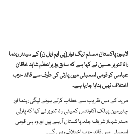
لاہور: پاکستان مسلم لیگ نواز (پی ایم ایل ن) کے سینئر رہنما
رانا تنویر حسین نے کہا ہے کہ سابق وزیراعظم شاہد خاقان
عباسی کو قومی اسمبلی میں پارٹی کی طرف سے قائد حزب
اختلاف نہیں بنایا جارہا ہے۔
مرید کے میں تقریب سے خطاب کرتے ہوئے لیگی رہنما اور
چئیرمین پبلک اکاونٹس کمیٹی رانا تنویر نے کہا کہ پارٹی
صدر شہباز شریف جلد پاکستان آرہے ہیں اور وہ ہی قومی
اسمبلی میں قائد حزب اختلاف رہیں گے۔