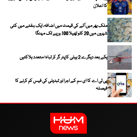
کا اعلان
ملک بھر میں آٹے کی قیمت میں اضافہ، ایک ہفتے میں کئی
شہروں میں 20 کلو تھیلا 100 روپے تک مہنگا
یکے بعد دیگرے 2 ہیلی کاپٹر گر کر تباہ؛ متعدد ہلاکتیں
پی ٹی اے کا ای سم کے اجرا اور تبدیلی کی فیس کم کرنے کا
فیصلہ