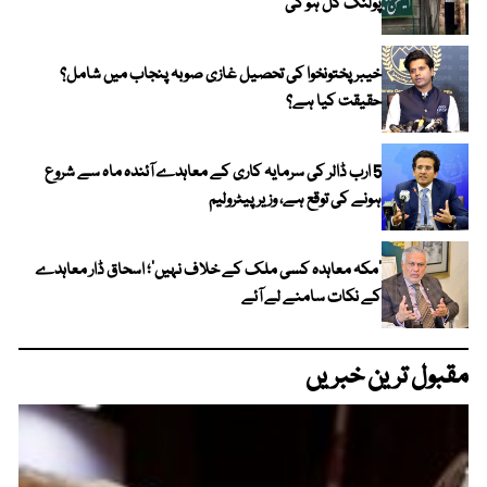
پولنگ کل ہو گی
خیبر پختونخوا کی تحصیل غازی صوبہ پنجاب میں شامل؟
حقیقت کیا ہے؟
5 ارب ڈالر کی سرمایہ کاری کے معاہدے آئندہ ماہ سے شروع
ہونے کی توقع ہے، وزیر پیٹرولیم
‘مکہ معاہدہ کسی ملک کے خلاف نہیں’؛ اسحاق ڈار معاہدے
کے نکات سامنے لے آئے
مقبول ترین خبریں