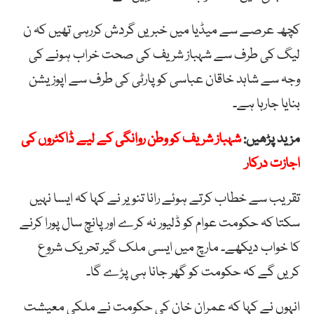
کچھ عرصے سے میڈیا میں خبریں گردش کررہی تھیں کہ ن
لیگ کی طرف سے شہباز شریف کی صحت خراب ہونے کی
وجہ سے شاہد خاقان عباسی کو پارٹی کی طرف سے اپوزیشن
بنایا جارہا ہے۔
مزید پڑھیں:
شہباز شریف کو وطن روانگی کے لیے ڈاکٹروں کی
اجازت درکار
تقریب سے خطاب کرتے ہوئے رانا تنویر نے کہا کہ ایسا نہیں
سکتا کہ حکومت عوام کو ڈلیور نہ کرے اور پانچ سال پورا کرنے
کا خواب دیکھے۔ مارچ میں ایسی ملک گیر تحریک شروع
کریں گے کہ حکومت کو گھر جانا ہی پڑے گا۔
انہوں نے کہا کہ عمران خان کی حکومت نے ملکی معیشت