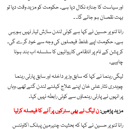
اور سیاست کا جنازہ نکال دیا ہے۔ حکومت کو مزید وقت دیا تو
بہت نقصان ہو جائے گا۔ ۔
رانا تنویر حسین نے کہا ہے کوئی لندن سازش تیار نہیں ہورہی
ہے۔ حکومت اپے غلط فیصلوں کی وجہ سے خود گرے گی۔
کرپشن کے نام پر انتقامی کارروائیوں کا سلسلہ اب بند ہونا
چاہیے۔
لیگی رہنما نے کہا کہ سابق وزیر داخلہ اور سابق پارٹی رہنما
چوہدری نثار علی خان اپنے علاج کیلئے لندن گئے تھے، وہاں
پر انہوں نے پارٹی رہنماؤں سے کوئی رابطہ نہیں کیا۔
مزید پڑھیں:
ن لیگ نے بھی سٹرکوں پر آنے کا فیصلہ کرلیا
رانا تنویر حسین نے کہا کہ بحثیت چئیرمین پبلک اکاونٹس