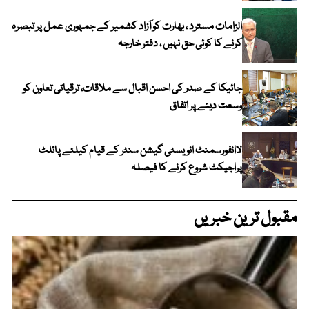
الزامات مسترد ، بھارت کو آزاد کشمیر کے جمہوری عمل پر تبصرہ
کرنے کا کوئی حق نہیں ، دفتر خارجہ
جائیکا کے صدر کی احسن اقبال سے ملاقات، ترقیاتی تعاون کو
وسعت دینے پر اتفاق
لاانفورسمنٹ انویسٹی گیشن سنٹر کے قیام کیلئے پائلٹ
پراجیکٹ شروع کرنے کا فیصلہ
مقبول ترین خبریں