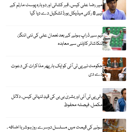
میر رضا علی کیس، قبر کشائی اور دوبارہ پوسٹ مارٹم کے
لیے 8 رکنی میڈیکل بورڈ تشکیل دے دیا گیا
ٹیم سے ڈراپ ہونے کے بعد نعمان علی کی نئی اننگز،
لنکاشائر کاؤنٹی سے معاہدہ
حکومت نے پی ٹی آئی کو ایک بارپھر مذاکرات کی دعوت
دے دی
بانی پی ٹی آئی اور بشریٰ بی بی کی قیدِ تنہائی کیس، دلائل
مکمل، فیصلہ محفوظ
سونے کی قیمت میں مسلسل دوسرے روز ہوشربا اضافہ ،