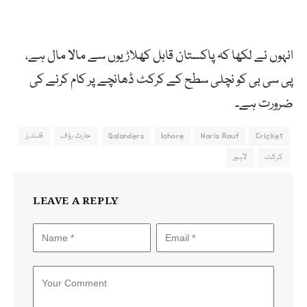
انہوں نے لکھا کہ پاکستان قابل کھلاڑیوں سے مالا مال ہے،
پی سی بی کو نچلی سطح کے کرکٹ ڈھانچے پر کام کرنے کی
ضرورت ہے۔
Cricket
Haris Rauf
lahore
Qalanders
حارث رؤف
قلندرز
کرکٹ
لاہور
LEAVE A REPLY