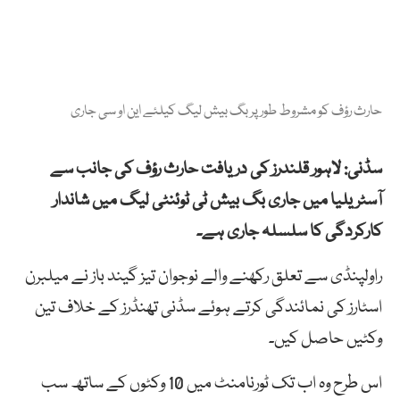
حارث رؤف کو مشروط طور پر بگ بیش لیگ کیلئے این او سی جاری
سڈنی: لاہور قلندرز کی دریافت حارث رؤف کی جانب سے
آسٹریلیا میں جاری بگ بیش ٹی ٹوئنٹی لیگ میں شاندار
کارکردگی کا سلسلہ جاری ہے۔
راولپنڈی سے تعلق رکھنے والے نوجوان تیز گیند باز نے میلبرن
اسٹارز کی نمائندگی کرتے ہوئے سڈنی تھنڈرز کے خلاف تین
وکٹیں حاصل کیں۔
اس طرح وہ اب تک ٹورنامنٹ میں 10 وکٹوں کے ساتھ سب