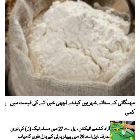
مہنگائی کے ستائے شہریوں کیلئے اچھی خبر، آٹے کی قیمت میں
پیٹ
کمی
آزاد کشمیر الیکشن ، ایل اے 27 میں مسلم لیگ (ن) کی نورین
عارف ، ایل اے 28 میں پیپلز پارٹی کے بازل نقوی کامیاب