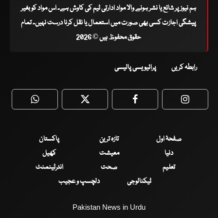
ہم نیوز پر شائع یا نشر ہونے والا مواد ادارتی ٹیم کی کاوش ہے۔ اس مواد کو بغیر
پیشگی اجازت کسی بھی صورت میں استعمال یا نقل کرنا درست نہیں۔ تمام
حقوق محفوظ ہیں © 2026
رابطہ کریں
پرائیویسی پالیسی
WhatsApp
Twitter
Facebook
Faceboo
صفحۂ اول
تازہ ترین
پاکستان
دنیا
معیشت
کھیل
تعلیم
صحت
انٹرٹینمنٹ
ٹیکنالوجی
دلچسپ و عجیب
Pakistan News in Urdu