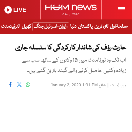
LIVE
6 Aug, 2026
صفحۂ اول
تازہ ترین
پاکستان
دنیا
ایران-اسرائیل جنگ
کھیل
انٹرٹینمنٹ
حارث رؤف کی شاندار کارکردگی کا سلسلہ جاری
اب تک وہ ٹورنامنٹ میں 10 وکٹوں کے ساتھ سب سے
زیادہ وکٹیں حاصل کرنے والے گیند باز بن گئے ہیں۔
|
شائع
January 2, 2020 1:31 PM
ویب ڈیسک