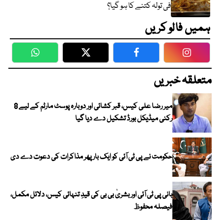
فی تولہ کتنے کا ہو گیا؟
ہمیں فالو کریں
WhatsApp
Twitter
Facebook
Faceboo
متعلقہ خبریں
میر رضا علی کیس، قبر کشائی اور دوبارہ پوسٹ مارٹم کے لیے 8
رکنی میڈیکل بورڈ تشکیل دے دیا گیا
حکومت نے پی ٹی آئی کو ایک بارپھر مذاکرات کی دعوت دے دی
بانی پی ٹی آئی اور بشریٰ بی بی کی قیدِ تنہائی کیس، دلائل مکمل،
فیصلہ محفوظ