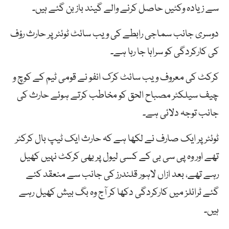
سے زیادہ وکٹیں حاصل کرنے والے گیند باز بن گئے ہیں۔
دوسری جانب سماجی رابطے کی ویب سائٹ ٹوئٹر پر حارث رؤف
کی کارکردگی کو سراہا جا رہا ہے۔
کرکٹ کی معروف ویب سائٹ کرک انفو نے قومی ٹیم کے کوچ و
چیف سیلکٹر مصباح الحق کو مخاطب کرتے ہوئے حارث کی
جانب توجہ دلائی ہے۔
ٹوئٹر پر ایک صارف نے لکھا ہے کہ حارث ایک ٹیپ بال کرکٹر
تھے اور وہ پی سی بی کے کسی لیول پر بھی کرکٹ نہیں کھیل
رہے تھے، بعد ازاں لاہور قلندرز کی جانب سے منعقد کئے
گئے ٹرائلز میں کارکردگی دکھا کر آج وہ بگ بیش کھیل رہے
ہیں۔