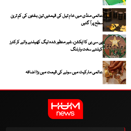
عالمی منڈی میں خام تیل کی قیمتیں تین ہفتوں کی کم ترین
سطح پر آ گئیں
پی سی بی کا ایکشن، غیر منظور شدہ لیگ کھیلنے والے کرکٹرز
کیلئے سخت وارننگ
عالمی مارکیٹ میں سونے کی قیمت میں بڑا اضافہ