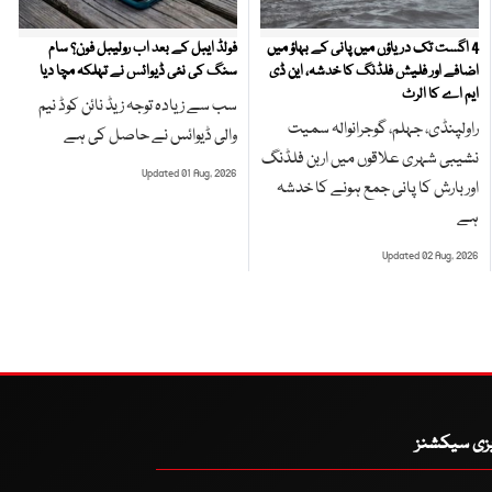
4 اگست تک دریاؤں میں پانی کے بہاؤ میں
فولڈ ایبل کے بعد اب رولیبل فون؟ سام
اضافے اور فلیش فلڈنگ کا خدشہ، این ڈی
سنگ کی نئی ڈیوائس نے تہلکہ مچا دیا
ایم اے کا الرٹ
سب سے زیادہ توجہ زیڈ نائن کوڈ نیم
راولپنڈی، جہلم، گوجرانوالہ سمیت
والی ڈیوائس نے حاصل کی ہے
نشیبی شہری علاقوں میں اربن فلڈنگ
Updated 01 Aug, 2026
اور بارش کا پانی جمع ہونے کا خدشہ
ہے
Updated 02 Aug, 2026
یزی سیکشنز