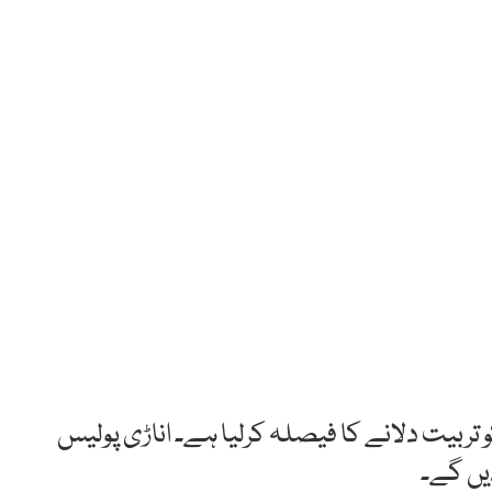
تربیت دلانے کا فیصلہ کرلیا ہے۔ اناڑی پولیس
دیں گے۔