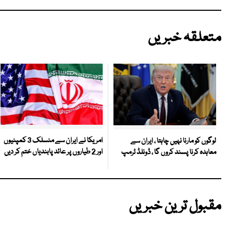
متعلقہ خبریں
امریکا نے ایران سے منسلک 3 کمپنیوں
لوگوں کو مارنا نہیں چاہتا ، ایران سے
اور 2 طیاروں پر عائد پابندیاں ختم کر دیں
معاہدہ کرنا پسند کروں گا ، ڈونلڈ ٹرمپ
مقبول ترین خبریں