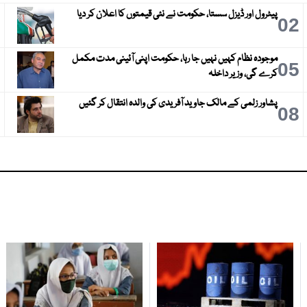
پیٹرول اور ڈیزل سستا، حکومت نے نئی قیمتوں کا اعلان کر دیا
3
02
موجودہ نظام کہیں نہیں جا رہا، حکومت اپنی آئینی مدت مکمل
6
05
کرے گی، وزیر داخلہ
پشاور زلمی کے مالک جاوید آفریدی کی والدہ انتقال کر گئیں
9
08