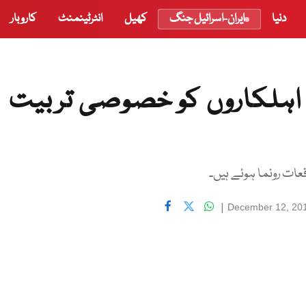
دنیا
ایران-اسرائیل جنگ
کھیل
انٹرٹینمنٹ
کاروبار
اہلکاروں کو خصوصی تربیت
عات رونما ہوئے ہیں۔
|
December 12, 20