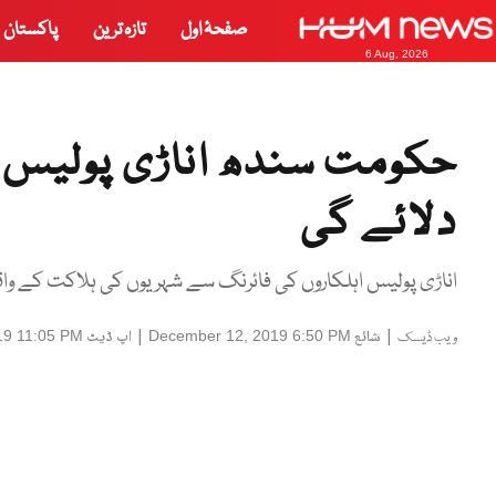
صفحۂ اول
تازہ ترین
پاکستان
6 Aug, 2026
حکومت سندھ اناڑی پولیس 
دلائے گی
اناڑی پولیس اہلکاروں کی فائرنگ سے شہریوں کی ہلاکت کے واق
|
شائع
|
اپ ڈیٹ
19 11:05 PM
December 12, 2019 6:50 PM
ویب ڈیسک