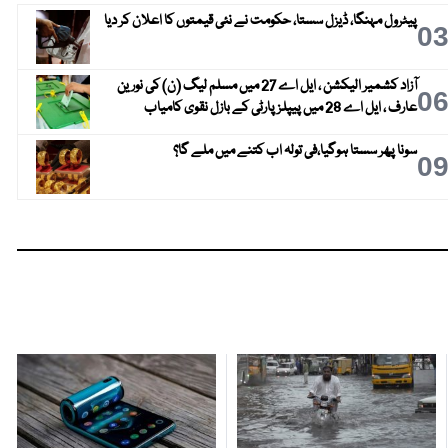
پیٹرول مہنگا، ڈیزل سستا، حکومت نے نئی قیمتوں کا اعلان کر دیا
0
آزاد کشمیر الیکشن ، ایل اے 27 میں مسلم لیگ (ن) کی نورین
0
عارف ، ایل اے 28 میں پیپلز پارٹی کے بازل نقوی کامیاب
سونا پھر سستا ہوگیا،فی تولہ اب کتنے میں ملے گا؟
0