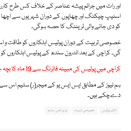
اور رات میں جرائم پیشہ عناصر کے خلاف کس طرح کارروا
اسنیپ چیکنگ اور چھاپوں کے دوران شہریوں سے اچھا برت
کو دی جانے والی ٹریننگ کا حصہ ہوگی۔
خصوصی تربیت کے دوران پولیس اہلکاروں کو طاقت و اس
گی۔ کراچی کے بعد اندرون سندھ کے پولیس اہلکاروں ک
کراچی میں پولیس کی مبینہ فائرنگ سے 19 ماہ کا بچہ جاں بحق
ہم نیوز کے مطابق ایس ایس یو کے میجر(ر) سلیم اس س
دےچکے ہیں۔
اناڑی پولیس
خصوصی تربیت
وزیراعلیٰ سندھ