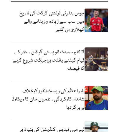
جوس بٹلر ٹی ٹوئنٹی کرکٹ کی تاریخ
میں سب سے زیادہ رنز بنانے والے
کھلاڑی بن گئے
لاانفورسمنٹ انویسٹی گیشن سنٹر کے
قیام کیلئے پائلٹ پراجیکٹ شروع کرنے
کا فیصلہ
بابر اعظم کی ویسٹ انڈیز کیخلاف
شاندار کارکردگی ، عمران خان کا ریکارڈ
برابر کر دیا
ٹیم میں تبدیلی کنڈیشن کی بنیاد پر