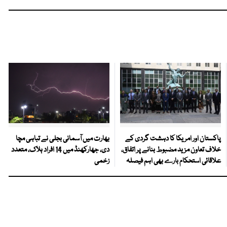
پاکستان اور امریکا کا دہشت گردی کے
بھارت میں آسمانی بجلی نے تباہی مچا
خلاف تعاون مزید مضبوط بنانے پر اتفاق،
دی، جھارکھنڈ میں 14 افراد ہلاک، متعدد
علاقائی استحکام بارے بھی اہم فیصلہ
زخمی