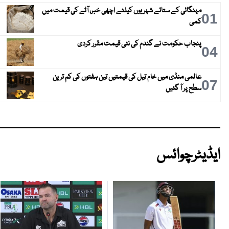
مہنگائی کے ستائے شہریوں کیلئے اچھی خبر، آٹے کی قیمت میں
01
کمی
پنجاب حکومت نے گندم کی نئی قیمت مقرر کردی
04
عالمی منڈی میں خام تیل کی قیمتیں تین ہفتوں کی کم ترین
07
سطح پر آ گئیں
ایڈیٹرچوائس