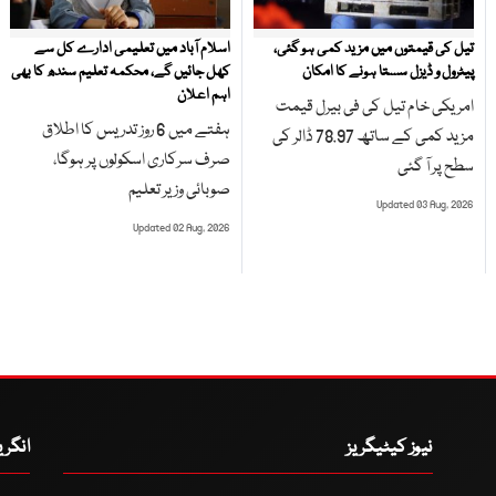
تیل کی قیمتوں میں مزید کمی ہو گئی،
اسلام آباد میں تعلیمی ادارے کل سے
پیٹرول و ڈیزل سستا ہونے کا امکان
کھل جائیں گے، محکمہ تعلیم سندھ کا بھی
اہم اعلان
امریکی خام تیل کی فی بیرل قیمت
ہفتے میں 6 روز تدریس کا اطلاق
مزید کمی کے ساتھ 78.97 ڈالر کی
صرف سرکاری اسکولوں پر ہوگا،
سطح پر آ گئی
صوبائی وزیر تعلیم
Updated 03 Aug, 2026
Updated 02 Aug, 2026
نیوز کیٹیگریز
انگر