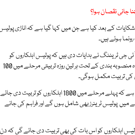
ا جانی نقصان ہوا؟
شکایات کے بعد کیا ہے جن میں کہا گیا ہے کہ اناڑی پولیس
ونما ہوئے ہیں۔
ئی جی ٹریننگ نے ہدایات دی ہیں کہ پولیس اہلکاروں کو
اسکول آف ٹیکٹیس میں تربیت فراہم کی جائے۔ طے شدہ منصوبہ بندی کے تحت ہر تین روزہ تربیتی مرحلے میں 100
ڈی آئی جی ٹریننگ ناصر آفتاب کا اس ضمن میں کہنا ہے کہ پہلے مرحلے میں 1800 اہلکاروں کو تربیت دی جائے
حلے میں پولیس ٹرینرز بھی شامل ہوں گے اور فراہم کی جانے
 پولیس اہلکاروں کو اس بات کی بھی تربیت دی جائے گی کہ دن