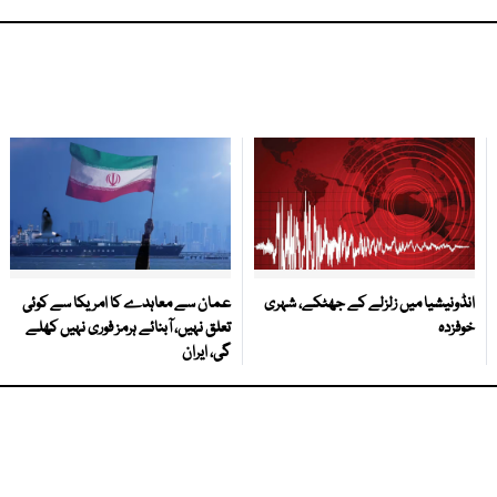
انڈونیشیا میں زلزلے کے جھٹکے، شہری
عمان سے معاہدے کا امریکا سے کوئی
خوفزدہ
تعلق نہیں، آبنائے ہرمز فوری نہیں کھلے
گی، ایران