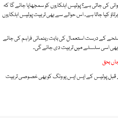
ئی کی جاتی ہے؟ پولیس اہلکاروں کو سمجھایا جائے گا کہ
اؤ کیا جاتا ہے۔ اس حوالے سے بھی تربیت پولیس اہلکاروں
لحے کے درست استعمال کی بابت رہنمائی فراہم کی جائے
و بھی اسی سلسلے میں تربیت دی جائے گی۔
ے قبل پولیس کے ایس ایس یو ونگ کو بھی خصوصی تربیت