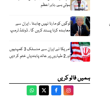
ہوتی ہے، بابر اعظم
لوگوں کو مارنا نہیں چاہتا ، ایران سے
معاہدہ کرنا پسند کروں گا ، ڈونلڈ ٹرمپ
امریکا نے ایران سے منسلک 3 کمپنیوں
اور 2 طیاروں پر عائد پابندیاں ختم کر دیں
ہمیں فالو کریں
WhatsApp
Twitter
Facebook
Facebook