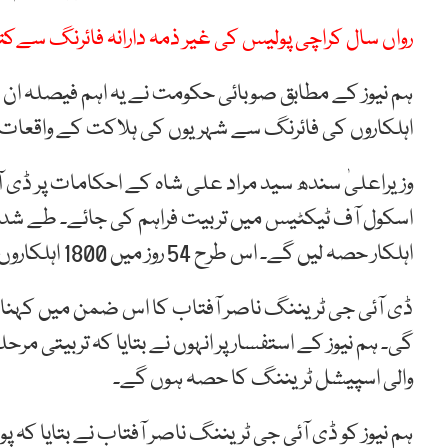
رواں سال کراچی پولیس کی غیر ذمہ دارانہ فائرنگ سےکتن
ہم نیوز کے مطابق صوبائی حکومت نے یہ اہم فیصلہ ان 
اہلکاروں کی فائرنگ سے شہریوں کی ہلاکت کے واقعات ر
وزیراعلیٰ سندھ سید مراد علی شاہ کے احکامات پر ڈی آ
اہلکار حصہ لیں گے۔ اس طرح 54 روز میں 1800 اہلکاروں کی تربیت مکمل ہوگی۔
گی۔ ہم نیوز کے استفسار پر انہوں نے بتایا کہ تربیتی مر
والی اسپیشل ٹریننگ کا حصہ ہوں گے۔
ہم نیوز کو ڈی آئی جی ٹریننگ ناصر آفتاب نے بتایا کہ