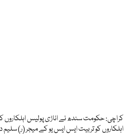
کراچی: حکومت سندھ نے اناڑی پولیس اہلکاروں کو 
اہلکاروں کو تربیت ایس ایس یو کے میجر (ر) سلیم 