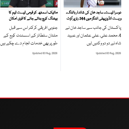
مائیک اسمتھ کو قومی ٹیسٹ ٹیم کا
دوسرا ٹیسٹ، ساجد خان کی شاندار بالنگ،
بیٹنگ کوچ بنائے جانے کا قوی امکان
ویسٹ انڈیز پہلی اننگز میں 344 رنز پر آؤٹ
جنوبی افریقی کرکٹر اس سے قبل
پاکستان کی جانب سے ساجد خان نے
ملتان سلطانز کے اسسٹنٹ کوچ کے
4، محمد علی، علی عثمان اور عبید
طور پر بھی خدمات انجام دے چکے ہیں
شاہ نے دو دو وکٹیں لیں
Updated 03 Aug, 2026
Updated 03 Aug, 2026