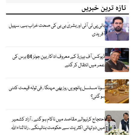
تازہ ترین خبریں
بانی پی ٹی آئی اور بشریٰ بی بی کی صحت خراب ہے، سہیل
آفریدی
ڈیوکس آف ہیزرڈ کے معروف اداکار بین جونز 84 برس کی
عمر میں انتقال کر گئے
سونا مسلسل پانچویں روز بھی مہنگا ، فی تولہ قیمت کتنی
ہو گئی؟
احتجاج کرنیوالے مقاصد میں ناکام ہو گئے ، آزاد کشمیر
میں دو تہائی اکثریت سے حکومت بنائینگے ، رانا ثناء اللہ