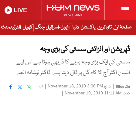
LIVE
10 Aug, 2026
صفحۂ اول
تازہ ترین
پاکستان
دنیا
ایران-اسرائیل جنگ
کھیل
انٹرٹینمنٹ
ڈپریشن اور انزائٹی سستی کی بڑی وجہ
سستی کی ایک بڑی وجہ ہارنے کا ڈر بھی ہوتا ہے اس لیے
انسان اکثر آج کا کام کل پر ڈال دیتا ہے، ڈاکٹر نوشابہ انجم
|
شائع
|
اپ
November 18, 2019 3:00 PM
Alina Zia
ڈیٹ
|
November 19, 2019 11:11 AM