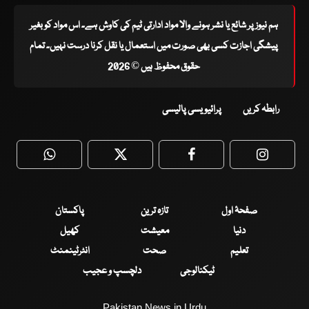
ہم نیوز پر شائع یا نشر ہونے والا مواد ادارتی ٹیم کی کاوش ہے۔ اس مواد کو بغیر
پیشگی اجازت کسی بھی صورت میں استعمال یا نقل کرنا درست نہیں۔ تمام
حقوق محفوظ ہیں © 2026
رابطہ کریں
پرائیویسی پالیسی
WhatsApp
Twitter
Facebook
Faceboo
صفحۂ اول
تازہ ترین
پاکستان
دنیا
معیشت
کھیل
تعلیم
صحت
انٹرٹینمنٹ
ٹیکنالوجی
دلچسپ و عجیب
Pakistan News in Urdu