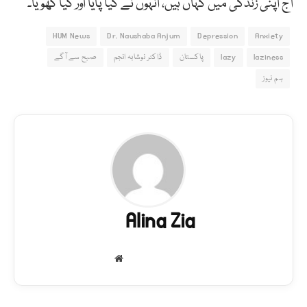
آج اپنی زندگی میں کہاں ہیں، انہوں نے کیا پایا اور کیا کھویا۔
HUM News
Dr. Naushaba Anjum
Depression
Anxiety
laziness
lazy
پاکستان
ڈاکٹر نوشابہ انجم
صبح سے آگے
ہم نیوز
Alina Zia
Website