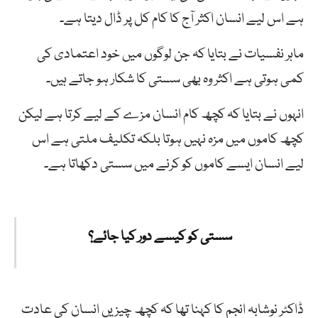
ہے اس لیے انسان اکثر آج کا کام کل پر ڈال دیتا ہے۔
ماہر نفسیات نے بتایا کہ جن لوگوں میں خود اعتمادی کی
کمی ہوتی ہے اکثر وہ بھی سستی کا شکار ہو جاتے ہیں۔
انہوں نے بتایا کہ کچھ کام انسان مزے کے لیے کرتا ہے لیکن
کچھ کاموں میں مزہ نہیں ہوتا بلکہ تکلیف ملتی ہے اس
لیے انسان ایسے کاموں کو کرنے میں سستی دکھاتا ہے۔
سستی کو کیسے دور کیا جائے؟
ڈاکٹر نوشابہ انجم کا کہنا تھا کہ کچھ چیزیں انسان کی عادت