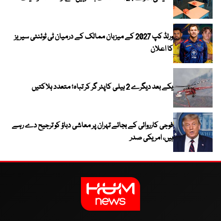
ورلڈ کپ 2027 کے میزبان ممالک کے درمیان ٹی ٹوئنٹی سیریز
کا اعلان
یکے بعد دیگرے 2 ہیلی کاپٹر گر کر تباہ؛ متعدد ہلاکتیں
فوجی کارروائی کے بجائے تہران پر معاشی دباؤ کو ترجیح دے رہے
ہیں، امریکی صدر