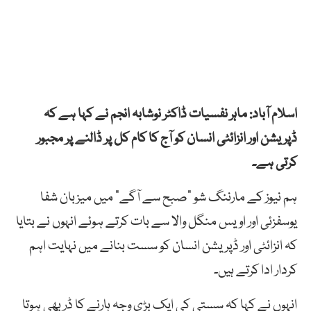
اسلام آباد: ماہر نفسیات ڈاکٹر نوشابہ انجم نے کہا ہے کہ
ڈپریشن اور انزائٹی انسان کو آج کا کام کل پر ڈالنے پر مجبور
کرتی ہے۔
ہم نیوز کے مارننگ شو “صبح سے آگے” میں میزبان شفا
یوسفزئی اور اویس منگل والا سے بات کرتے ہوئے انہوں نے بتایا
کہ انزائٹی اور ڈپریشن انسان کو سست بنانے میں نہایت اہم
کردار ادا کرتے ہیں۔
انہوں نے کہا کہ سستی کی ایک بڑی وجہ ہارنے کا ڈر بھی ہوتا