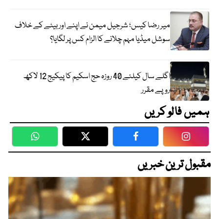
میر رضا کیس؛ شرجیل میمن نے اپنے اور بیٹے کے خلاف
سوشل میڈیا مہم چلانے کا الزام کس پر لگایا؟
اگلے سال کیلئے 40 روزہ حج اسکیم کا پیکیج 12 لاکھ
روپے مقرر
ہمیں فالو کریں
WhatsApp
Twitter
Facebook
Faceboo
مقبول ترین خبریں