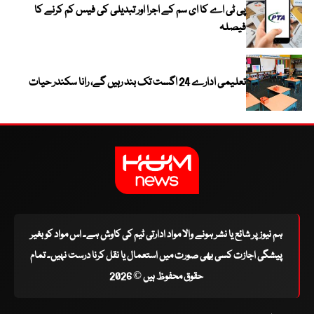
پی ٹی اے کا ای سم کے اجرا اور تبدیلی کی فیس کم کرنے کا
فیصلہ
تعلیمی ادارے 24 اگست تک بند رہیں گے، رانا سکندر حیات
ہم نیوز پر شائع یا نشر ہونے والا مواد ادارتی ٹیم کی کاوش ہے۔ اس مواد کو بغیر
پیشگی اجازت کسی بھی صورت میں استعمال یا نقل کرنا درست نہیں۔ تمام
حقوق محفوظ ہیں © 2026