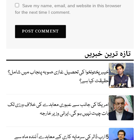
Save my name, email, and website in this browser
for the next time I comment.
تازہ ترین خبریں
خیبر پختونخوا کی تحصیل غازی صوبہ پنجاب میں شامل؟
حقیقت کیا ہے؟
امریکا کی جانب سے عبوری معاہدے کی خلاف ورزی تک
بات چیت نہیں ہو گی، ایرانی وزیر خارجہ
5 ارب ڈالر کی سرمایہ کاری کے معاہدے آئندہ ماہ سے