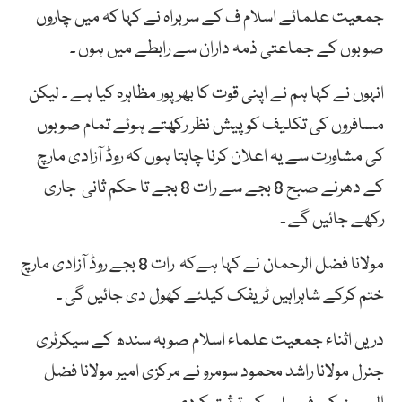
جمعیت علمائے اسلام ف کے سربراہ نے کہا کہ میں چاروں
صوبوں کے جماعتی ذمہ داران سے رابطے میں ہوں ۔
انہوں نے کہا ہم نے اپنی قوت کا بھرپور مظاہرہ کیا ہے ۔ لیکن
مسافروں کی تکلیف کو پیش نظر رکھتے ہوئے تمام صوبوں
کی مشاورت سے یہ اعلان کرنا چاہتا ہوں کہ روڈ آزادی مارچ
کے دھرنے صبح 8 بجے سے رات 8 بجے تا حکم ثانی جاری
رکھے جائیں گے ۔
مولانا فضل الرحمان نے کہا ہےکہ رات 8 بجے روڈ آزادی مارچ
ختم کرکے شاہراہیں ٹریفک کیلئے کھول دی جائیں گی ۔
دریں اثناء جمعیت علماء اسلام صوبہ سندھ کے سیکرٹری
جنرل مولانا راشد محمود سومرو نے مرکزی امیر مولانا فضل