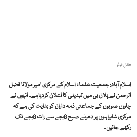
فائل فوٹو
اسلام آباد: جمعیت علماء اسلام کے مرکزی امیر مولانا فضل
الرحمن نے پلان بی میں تبدیلی کا اعلان کردیاہے۔ انہوں نے
چاروں صوبوں کے جماعتی ذمہ داران کو ہدایت کی ہے کہ
مرکزی شاہراہوں پر دھرنے صبح 8بجے سے رات 8بجے تک
رکھے جائیں ۔