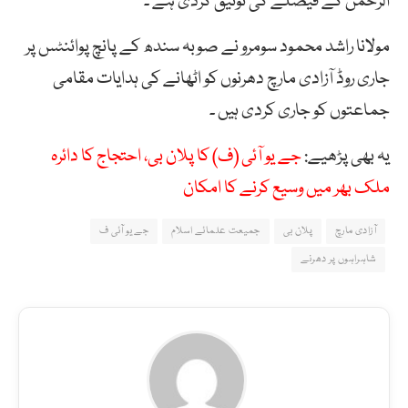
الرحمن کے فیصلے کی توثیق کردی ہے ۔
مولانا راشد محمود سومرو نے صوبہ سندھ کے پانچ پوائنٹس پر
جاری روڈ آزادی مارچ دھرنوں کو اٹھانے کی ہدایات مقامی
جماعتوں کو جاری کردی ہیں ۔
یہ بھی پڑھیے:
جے یو آئی (ف) کا پلان بی، احتجاج کا دائرہ
ملک بھر میں وسیع کرنے کا امکان
آزادی مارچ
پلان بی
جمیعت علمائے اسلام
جے یو آئی ف
شاہراہوں پر دھرنے