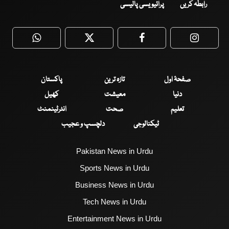
رابطہ کریں
پرائیویسی پالیسی
WhatsApp
Twitter
Facebook
Faceboo
صفحۂ اول
تازہ ترین
پاکستان
دنیا
معیشت
کھیل
تعلیم
صحت
انٹرٹینمنٹ
ٹیکنالوجی
دلچسپ و عجیب
Pakistan News in Urdu
Sports News in Urdu
Business News in Urdu
Tech News in Urdu
Entertainment News in Urdu