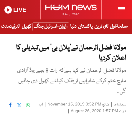
LIVE
9 Aug, 2026
صفحۂ اول
تازہ ترین
پاکستان
دنیا
ایران-اسرائیل جنگ
کھیل
انٹرٹینمنٹ
مولانا فضل الرحمان نے’پلان بی‘ میں تبدیلی کا
اعلان کردیا
مولانا فضل الرحمان نے کہا ہےکہ رات 8 بجے روڈ آزادی
مارچ ختم کرکے شاہراہیں ٹریفک کیلئے کھول دی جائیں
گی ۔
|
شائع
|
اپ
November 15, 2019 9:52 PM
سرفراز راجا
ڈیٹ
|
August 26, 2020 1:57 PM