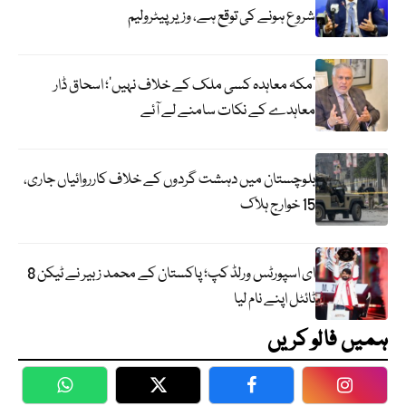
شروع ہونے کی توقع ہے، وزیر پیٹرولیم
‘مکہ معاہدہ کسی ملک کے خلاف نہیں’؛ اسحاق ڈار
معاہدے کے نکات سامنے لے آئے
بلوچستان میں دہشت گردوں کے خلاف کارروائیاں جاری،
15 خوارج ہلاک
ای اسپورٹس ورلڈ کپ؛ پاکستان کے محمد زبیر نے ٹیکن 8
ٹائٹل اپنے نام لیا
ہمیں فالو کریں
WhatsApp
Twitter
Facebook
Faceboo