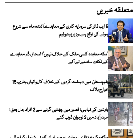
متعلقہ خبریں
5 ارب ڈالر کی سرمایہ کاری کے معاہدے آئندہ ماہ سے شروع
ہونے کی توقع ہے، وزیر پیٹرولیم
‘مکہ معاہدہ کسی ملک کے خلاف نہیں’؛ اسحاق ڈار معاہدے
کے نکات سامنے لے آئے
بلوچستان میں دہشت گردوں کے خلاف کارروائیاں جاری، 15
خوارج ہلاک
بارشوں کی تباہی؛ قصور میں چھتیں گرنے سے 2 افراد جاں بحق؛
حیدرآباد میں 3 نوجوان ڈوب گئے
مکہ مکرمہ دفاعی معاہدے میں ایران کو بھی شامل کیا جائے،