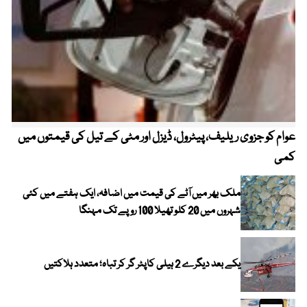
عوام کو جزوی ریلیف، پیٹرول، ڈیزل اور مٹی کے تیل کی قیمتوں میں
4 روز میں سونے کی قیمت میں بڑا اضافہ
کمی
ملک بھر میں آٹے کی قیمت میں اضافہ، ایک ہفتے میں کئی
شہروں میں 20 کلو تھیلا 100 روپے تک مہنگا
یکے بعد دیگرے 2 ہیلی کاپٹر گر کر تباہ؛ متعدد ہلاکتیں