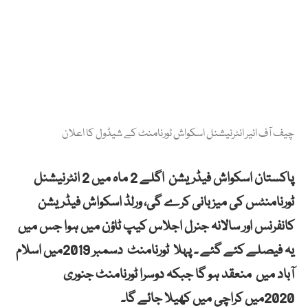
چیف آف ائیر انٹرنیشنل اسکواش ٹورنامنٹ کے شیڈول کا اعلان
پاکستان اسکواش فیڈریشن اگلے 2 ماہ میں 2 انٹرنیشنل
ٹورنامنٹس کی میزبانی کرے گی، ورلڈ اسکواش فیڈریشن
کانفرنس اور سالانہ جنرل اجلاس کیپ ٹاؤن میں ہوا جس میں
یہ فیصلے کئے گئے ۔ پہلا ٹورنامنٹ دسمبر 2019میں اسلام
آباد میں منعقد ہو گا جبکہ دوسرا ٹورنامنٹ جنوری
2020میں کراچی میں کھیلا جائے گا۔