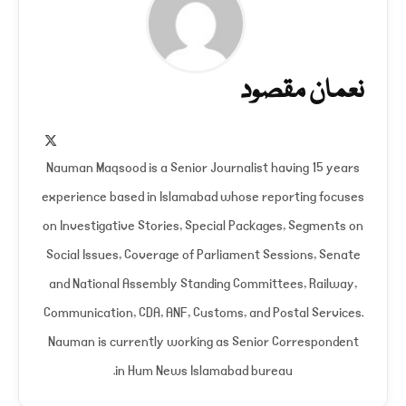
نعمان مقصود
X
(Twitter)
Nauman Maqsood is a Senior Journalist having 15 years
experience based in Islamabad whose reporting focuses
on Investigative Stories, Special Packages, Segments on
Social Issues, Coverage of Parliament Sessions, Senate
and National Assembly Standing Committees, Railway,
Communication, CDA, ANF, Customs, and Postal Services.
Nauman is currently working as Senior Correspondent
in Hum News Islamabad bureau.