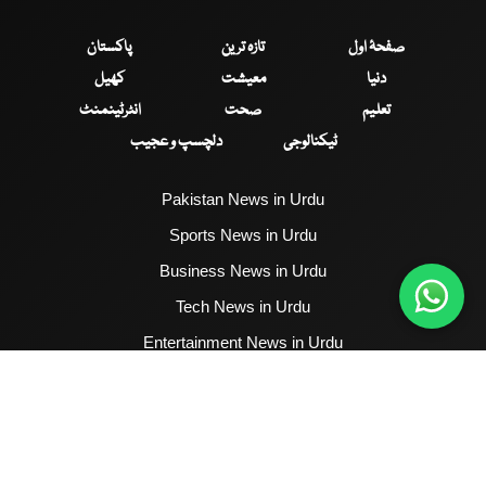
صفحۂ اول
تازہ ترین
پاکستان
دنیا
معیشت
کھیل
تعلیم
صحت
انٹرٹینمنٹ
ٹیکنالوجی
دلچسپ و عجیب
Pakistan News in Urdu
Sports News in Urdu
Business News in Urdu
Tech News in Urdu
Entertainment News in Urdu
Health News in Urdu
Hum News English