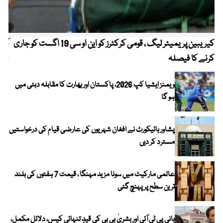
کیریبین پریمیئر لیگ ، قومی کرکٹرز کو این او سی 19 اگست کو جاری
آز
کرنے کا فیصلہ
چھی
ویمنز ایشیا کپ 2026، پاکستان اور بھارت کا مقابلہ دبئی میں
ہو گا
پشاور ہائیکورٹ نے افغان شہریوں کی عارضی قیام کی درخواستیں
مسترد کر دیں
عالمی مارکیٹ میں سونا مزید مہنگا ، قیمت 7 ہفتوں کی بلند
ترین سطح پر پہنچ گئی
بانی پی ٹی آئی اور بشریٰ بی بی کی قیدِ تنہائی کیس، دلائل مکمل،