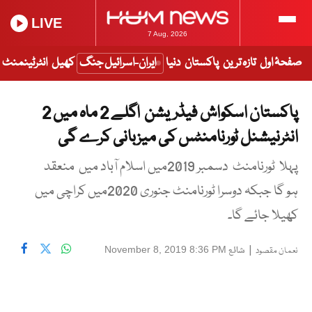
LIVE
7 Aug, 2026
صفحۂ اول
تازہ ترین
پاکستان
دنیا
ایران-اسرائیل جنگ
کھیل
انٹرٹینمنٹ
پاکستان اسکواش فیڈریشن اگلے 2 ماہ میں 2
انٹرنیشنل ٹورنامنٹس کی میزبانی کرے گی
پہلا ٹورنامنٹ دسمبر 2019میں اسلام آباد میں منعقد
ہو گا جبکہ دوسرا ٹورنامنٹ جنوری 2020میں کراچی میں
کھیلا جائے گا۔
|
شائع
November 8, 2019 8:36 PM
نعمان مقصود