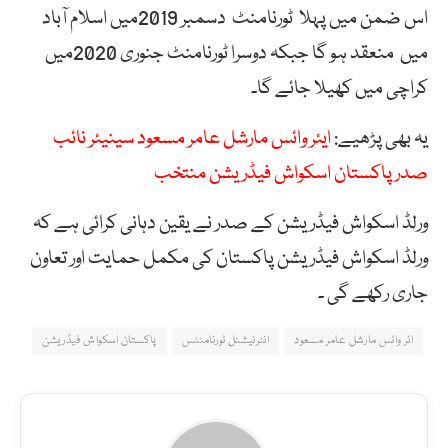
اس ضمن میں پہلا ٹورنامنٹ دسمبر 2019میں اسلام آباد
میں منعقد ہو گا جبکہ دوسرا ٹورنامنٹ جنوری 2020میں
کراچی میں کھیلا جائے گا۔
یہ بھی پڑھیے:
ایئر وائس مارشل عامر مسعود سینیئر نائب
صدر پاکستان اسکواش فیڈریشن منتخب
ورلڈ اسکواش فیڈریشن کے صدر نے یقین دہانی کرائی ہے کہ
ورلڈ اسکواش فیڈریشن پاکستان کی مکمل حمایت اور تعاون
جاری رکھے گی ۔
ائر وائس مارشل عامر مسعود
انٹرنیشنل ٹورنامنٹس
پاکستان اسکواش فیڈریشن