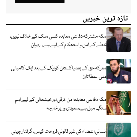
تازہ ترین خبریں
مکہ مشترکہ دفاعی معاہدہ کسی ملک کے خلاف نہیں،
خطے کے امن و استحکام کے لیے ہے، اردوان
معرکہ حق کے بعد پاکستان کو ایک کے بعد ایک کامیابی
ملی، عطا تارڑ
مکہ دفاعی معاہدہ امن، ترقی اور خوشحالی کے لیے اہم
سنگِ میل ہے،سعودی وزیر خارجہ
انسانی اعضاء کی غیر قانونی فروخت کیس، گرفتار چینی