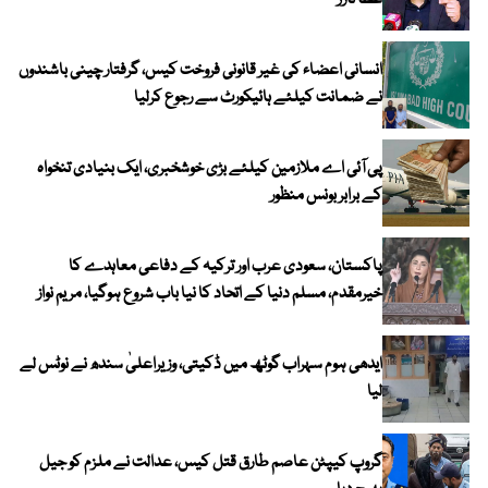
عطا تارڑ
انسانی اعضاء کی غیر قانونی فروخت کیس، گرفتار چینی باشندوں
نے ضمانت کیلئے ہائیکورٹ سے رجوع کرلیا
پی آئی اے ملازمین کیلئے بڑی خوشخبری، ایک بنیادی تنخواہ
کے برابر بونس منظور
پاکستان، سعودی عرب اور ترکیہ کے دفاعی معاہدے کا
خیرمقدم، مسلم دنیا کے اتحاد کا نیا باب شروع ہوگیا، مریم نواز
ایدھی ہوم سہراب گوٹھ میں ڈکیتی، وزیراعلیٰ سندھ نے نوٹس لے
لیا
گروپ کیپٹن عاصم طارق قتل کیس، عدالت نے ملزم کو جیل