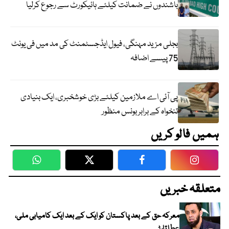
باشندوں نے ضمانت کیلئے ہائیکورٹ سے رجوع کرلیا
بجلی مزید مہنگی، فیول ایڈجسٹمنٹ کی مد میں فی یونٹ
75 پیسے اضافہ
پی آئی اے ملازمین کیلئے بڑی خوشخبری، ایک بنیادی
تنخواہ کے برابر بونس منظور
ہمیں فالو کریں
WhatsApp
Twitter
Facebook
Faceboo
متعلقہ خبریں
معرکہ حق کے بعد پاکستان کو ایک کے بعد ایک کامیابی ملی،