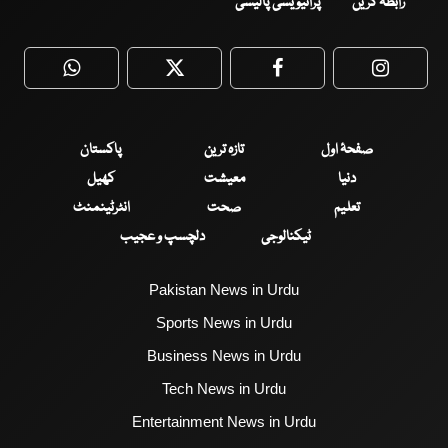
رابطہ کریں
پرائیویسی پالیسی
WhatsApp
Twitter
Facebook
Faceboo
صفحۂ اول
تازہ ترین
پاکستان
دنیا
معیشت
کھیل
تعلیم
صحت
انٹرٹینمنٹ
ٹیکنالوجی
دلچسپ و عجیب
Pakistan News in Urdu
Sports News in Urdu
Business News in Urdu
Tech News in Urdu
Entertainment News in Urdu