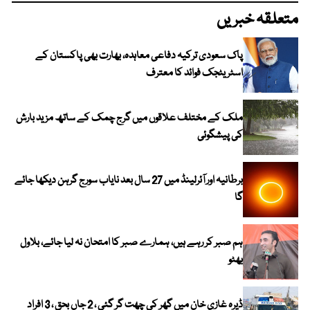
متعلقہ خبریں
پاک سعودی ترکیہ دفاعی معاہدہ، بھارت بھی پاکستان کے
اسٹریٹجک فوائد کا معترف
ملک کے مختلف علاقوں میں گرج چمک کے ساتھ مزید بارش
کی پیشگوئی
برطانیہ اور آئرلینڈ میں 27 سال بعد نایاب سورج گرہن دیکھا جائے
گا
ہم صبر کر رہے ہیں، ہمارے صبر کا امتحان نہ لیا جائے، بلاول
بھٹو
ڈیرہ غازی خان میں گھر کی چھت گر گئی ، 2 جاں بحق ، 3 افراد