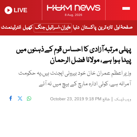
LIVE
8 Aug, 2026
صفحۂ اول
تازہ ترین
پاکستان
دنیا
ایران-اسرائیل جنگ
کھیل
انٹرٹینمنٹ
پہلی مرتبہ آزادی کا احساس قوم کے ذہنوں میں
پیدا ہوا ہے ، مولانا فضل الرحمان
وزیر اعظم عمران خان خود بیرونی ایجنٹ ہیں،یہ حکومت
آمرانہ ہے، کوئی ادارہ مارچ کے بیچ میں نہ آئے
|
شائع
October 23, 2019 9:18 PM
ویب ڈیسک