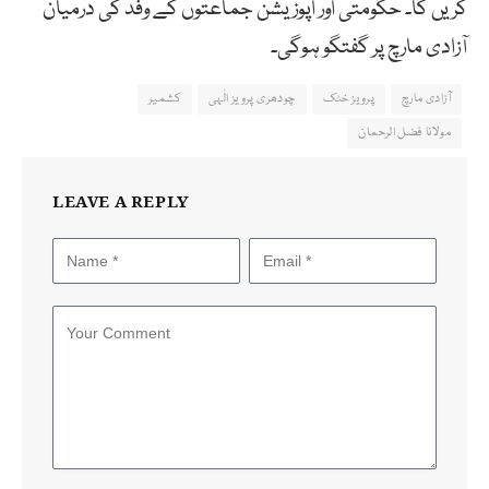
کریں گا۔ حکومتی اور اپوزیشن جماعتوں کے وفد کی درمیان
آزادی مارچ پر گفتگو ہوگی۔
آزادی مارچ
پرویز خٹک
چودھری پرویز الٰہی
کشمیر
مولانا فضل الرحمان
LEAVE A REPLY