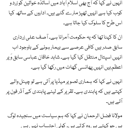
انہوں نے کہا کہ آج بھی اسلام آباد میں اساتذہ خواتین کو زرد و
کوب کیا ہے انہیں تھپڑ مارے گئے ہیں۔ اداروں کے ساتھ کیا
اس طرح کا سلوک کیا جاتا ہے۔
ان کا کہنا تھا کہ یہ حکومت آمرانا ہے۔ آصف علی زرداری
سابق صدر ہیں کافی عرصے سے بیمار ہونے کے باوجود اب
انہیں اسپتال منتقل کیا گیا ہے۔ شاہد خاقان عباسی سابق وَیر
اعظم.ہیں انہیں پھانسی گھاٹ میں رکھا گیا ہے۔
انہوں نے کہا کہ ہماری تصویر میڈیا پر آتی ہے تو چینل والے
کہتے ہیں کہ پابندی ہے۔ تقریر کے لیئے پابندی کے آڈر فون پر
آتے ہیں۔
مولانا فضل الرحمان نے کہا کہ ہم سیاست میں سنجیدہ لوگ
ہیں جو کہتے ہیں وہ کرتے ہیں۔ کوئی احتساب نہیں بس