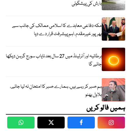
بارش کی پیشگوئی
مکہ دفاعی معاہدے کا اسلامی ممالک کی جانب سے
بھرپور خیرمقدم، اہم پیشرفت قرار دے دیا
برطانیہ اور آئرلینڈ میں 27 سال بعد نایاب سورج گرہن دیکھا
جائے گا
ہم صبر کر رہے ہیں، ہمارے صبر کا امتحان نہ لیا جائے،
بلاول بھٹو
ہمیں فالو کریں
WhatsApp
Twitter
Facebook
Faceboo