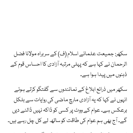
سکھر: جمیعت علمائے اسلام (ف) کے سربراہ مولانا فضل
الرحمان نے کہا ہے کہ پہلی مرتبہ آزادی کا احساس قوم کے
ذہنوں میں پیدا ہوا ہے۔
سکھر میں ذرائع ابلاغ کے نمائندوں سے گفتگو کرتے ہوئے
انہوں نے کہا کہ یہ آزادی مارچ ماضی کی روایات سے بلکل
برعکس ہے۔ عوام کے ووٹ پر کسی کو ڈاکہ نہیں ڈالنے دیں
گے۔ آج بھی ہم عوام کی طاقت کو ساتھ لے کل چل رہے ہیں۔