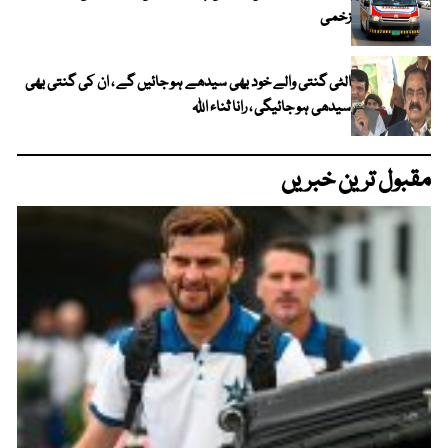
زخمی
الٹی گنتی والے خود بھی سیدھے ہو جائیں گے ، ان کی گنتی بھی
سیدھی ہو جائیگی ، رانا ثناء اللہ
مقبول ترین خبریں