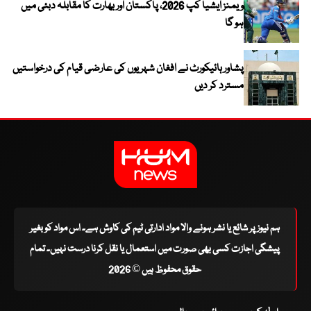
ویمنز ایشیا کپ 2026، پاکستان اور بھارت کا مقابلہ دبئی میں
ہو گا
پشاور ہائیکورٹ نے افغان شہریوں کی عارضی قیام کی درخواستیں
مسترد کر دیں
ہم نیوز پر شائع یا نشر ہونے والا مواد ادارتی ٹیم کی کاوش ہے۔ اس مواد کو بغیر
پیشگی اجازت کسی بھی صورت میں استعمال یا نقل کرنا درست نہیں۔ تمام
حقوق محفوظ ہیں © 2026