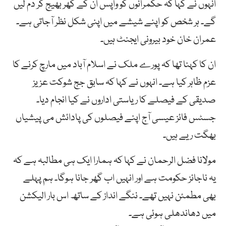
انہوں نے کہا کہ حکمرانوں کو واپس ان کے گھر بھیج کر دم لیں
گے۔ ہر شخص کو اپنے شیشے میں اپنی شکل نظر آجاتی ہے۔
عمران خان خود بیرونی ایجنٹ ہیں۔
ان کا کہنا تھا کہ پورے ملک نے اسلام آباد میں مارچ کرنے کا
عزم ظاہر کیا ہے۔ انہوں نے کہا کہ سابق جج شوکت عزیز
صدیقی کے فیصلے کا ریاستی اداروں نے کیا انجام دیا۔
جسٹس فائز عیسی آج اپنے فیصلوں کی پادائش می پیشیاں
بھگت ریے ہیں۔
مولانا فضل الرحمان نے کہا کہ ہمارا ایک ہی مطالبہ ہے کہ
یہ ناجائز حکومت ہے اور انہیں اب گھر جانا ہوگا۔ ہم پہلے
بھی مطمئن نہیں تھے۔ ننگے انداز کے ساتھ اس بار الیکشن
میں دھاندھلی ہوئی ہے۔