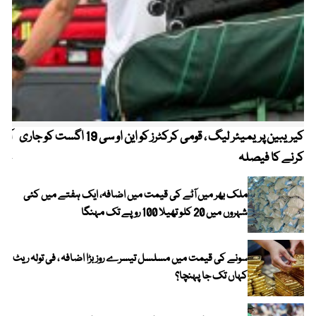
کیریبین پریمیئر لیگ ، قومی کرکٹرز کو این او سی 19 اگست کو جاری
آز
کرنے کا فیصلہ
چھی
ملک بھر میں آٹے کی قیمت میں اضافہ، ایک ہفتے میں کئی
شہروں میں 20 کلو تھیلا 100 روپے تک مہنگا
سونے کی قیمت میں مسلسل تیسرے روز بڑا اضافہ ، فی تولہ ریٹ
کہاں تک جا پہنچا؟