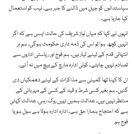
سیاستدانوں کو جیل میں ڈالنے کا جبر ہے۔ نیب کو استعمال
کیا جارہا ہے۔
انہوں نے کہا کہ میاں نواز شریف کی حالت ایسی ہے کہ اگر
انہیں کچھ ہوا تو اس کی ذمہ داری حکومت ہوگی۔ ہم ہر
انتہائی قدم کے لیئے تیار ہیں۔ ہم فوج اور ریاستی اداروں سے
تصادم نہیں چاہتے۔ کوئی ادارہ مارچ کے بیچ میں نہ آئے۔
ان کا کہنا تھا کمیٹی سے مذاکرات کے لیئے دھمکیاں دی
گئیں۔ ہم بغیر کسی شرط و قید کے کسی کے مہربانی کے
منتظر نہیں ہیں۔ عدالت ہمیں نہیں روک رہی، عدالت کہتی
ہے کہ احتجاج ہمارا حق ہے۔ ادارہ ادارہ ہوتا ہے سول ہو یا
فوج ہو.