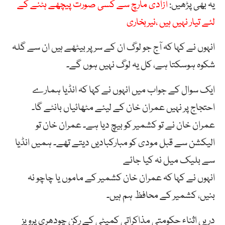
یہ بھی پڑھیں:
آزادی مارچ سے کسی صورت پیچھے ہٹنے کے
لئے تیار نہیں ہیں ،نیربخاری
انہوں نے کہا کہ آج جو لوگ ان کے سر پر بیٹھے ہیں ان سے گلہ
شکوہ ہوسکتا ہے، کل یہ لوگ نہیں ہوں گے۔
ایک سوال کے جواب میں انہوں نے کہا کہ انڈیا ہمارے
احتجاج پر نہیں عمران خان کے لیئے مٹھائیاں بانٹے گا۔
عمران خان نے تو کشمیر کو بیچ دیا ہے۔ عمران خان تو
الیکشن سے قبل مودی کو مبارکبادیں دیتے تھے۔ ہمیں انڈیا
سے بلیک میل نہ کیا جائے
انہوں نے کہا کہ عمران خان کشمیر کے ماموں یا چاچو نہ
بنیں، کشمیر کے محافظ ہم ہیں۔
دریں اثناء حکومتی مذاکراتی کمیٹی کے رکن چودھری پرویز