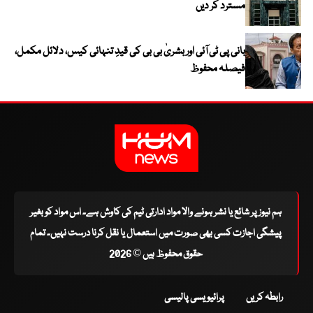
مسترد کر دیں
بانی پی ٹی آئی اور بشریٰ بی بی کی قیدِ تنہائی کیس، دلائل مکمل،
فیصلہ محفوظ
ہم نیوز پر شائع یا نشر ہونے والا مواد ادارتی ٹیم کی کاوش ہے۔ اس مواد کو بغیر
پیشگی اجازت کسی بھی صورت میں استعمال یا نقل کرنا درست نہیں۔ تمام
حقوق محفوظ ہیں © 2026
رابطہ کریں
پرائیویسی پالیسی