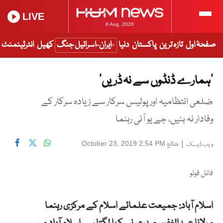
LIVE
8 Aug, 2026
صفحۂ اول
تازہ ترین
پاکستان
دنیا
ایران-اسرائیل جنگ
کھیل
انٹرٹینمنٹ
‘ہمارے ڈنڈوں سے نہ ڈریں’
ضلعی انتظامیہ اور پولیس سرکار سے زیادہ سرکار کے
وفادار نہ بنیں، جے یو آئی رہنما
|
شائع
October 23, 2019 2:54 PM
ویب ڈیسک
فائل فوٹو
اسلام آباد:
جمیعت علمائے اسلام کے مرکزی رہنما