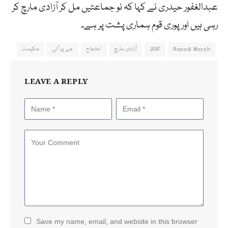
عبدالغفور حیدری نے کہا کہ نو جماعتیں مل کر آزادی مارچ کر
رہی ہیں اور پوری قوم ہماری پشت پر ہے۔
Aazadi March
JUIF
آزادی مارچ
احتجاج
جے یو آئی
حکومت
LEAVE A REPLY
Save my name, email, and website in this browser