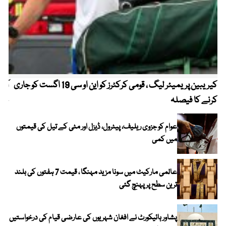
کیریبین پریمیئر لیگ ، قومی کرکٹرز کو این او سی 19 اگست کو جاری
آز
کرنے کا فیصلہ
چھی
عوام کو جزوی ریلیف، پیٹرول، ڈیزل اور مٹی کے تیل کی قیمتوں
میں کمی
عالمی مارکیٹ میں سونا مزید مہنگا ، قیمت 7 ہفتوں کی بلند
ترین سطح پر پہنچ گئی
پشاور ہائیکورٹ نے افغان شہریوں کی عارضی قیام کی درخواستیں