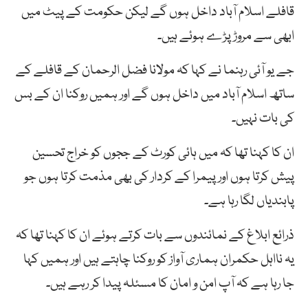
قافلے اسلام آباد داخل ہوں گے لیکن حکومت کے پیٹ میں
ابھی سے مروڑ پڑے ہوئے ہیں۔
جے یو آئی رہنما نے کہا کہ مولانا فضل الرحمان کے قافلے کے
ساتھ اسلام آباد میں داخل ہوں گے اور ہمیں روکنا ان کے بس
کی بات نہیں۔
ان کا کہنا تھا کہ میں ہائی کورٹ کے ججوں کو خراج تحسین
پیش کرتا ہوں اور پیمرا کے کردار کی بھی مذمت کرتا ہوں جو
پابندیاں لگا رہا ہے۔
ذرائع ابلاغ کے نمائندوں سے بات کرتے ہوئے ان کا کہنا تھا کہ
یہ نااہل حکمران ہماری آواز کو روکنا چاہتے ہیں اور ہمیں کہا
جا رہا ہے کہ آپ امن و امان کا مسئلہ پیدا کر رہے ہیں۔