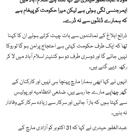
مولانا عبدالغفور حیدری نے کہا لگتا ہے اسلام آباد میں
ایمرجنسی لگی ہوئی ہے لیکن میرا حکومت کو پیغام ہے
کہ
ہمارے ڈنڈوں سے نہ ڈرے۔
ذرائع ابلاغ کے نمائندوں سے بات چیت کرتے ہوئے ان کا کہنا
تھا کہ ایک طرف حکومت کہتی ہے احتجاج پرامن ہو گا تو روکا
نہیں جائے گا اور دوسری طرف دو سو کنٹینر اسلام آباد میں لا کر
رکھ دیے گئے ہیں۔
انہوں نے کہا ابھی ہمارا مارچ پہنچا ہی نہیں اور کارکنان کے
گھر چھاپے مارے جا رہے ہیں، ضلعی انتظامیہ اور پولیس
سے کہتا ہوں کہ باز آ جائیں اور سرکار سے زیادہ سرکار کے وفادار
نہ بنیں۔
عبدالغفور حیدری نے کہا کہ 31 اکتوبر کو آزادی مارچ کے