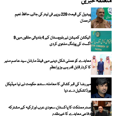
متعلقہ خبریں
پیٹرول کی قیمت 228 روپے فی لیٹر کی جائے، حافظ نعیم
الرحمان
الیکشن کمیشن نے بلوچستان کے 4 بلدیاتی حلقوں میں 9
اگست کی پولنگ ملتوی کردی
معاہدے کو عملی شکل دینے میں فیلڈ مارشل سید عاصم منیر
کا کردار قابل قدر ہے، وزیراعظم
میر رضا کی قبر کشائی کا معاملہ، سندھ حکومت نے نیا میڈیکل
بورڈ تشکیل دے دیا
صدر مملکت کا پاکستان، سعودی عرب اور ترکیہ کے مشترکہ
دفاعی معاہدے کا خیرمقدم