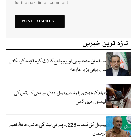
for the next time I comment.
تازہ ترین خبریں
مسلمان متحد ہوں تو ہر چیلنج کا ڈٹ کر مقابلہ کر سکتے
ہیں، ایرانی وزیر خارجہ
عوام کو جزوی ریلیف، پیٹرول، ڈیزل اور مٹی کے تیل کی
قیمتوں میں کمی
پیٹرول کی قیمت 228 روپے فی لیٹر کی جائے، حافظ نعیم
الرحمان