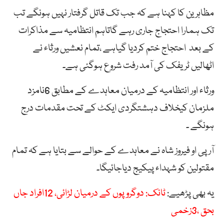
مظاہرین کا کہنا ہے کہ جب تک قاتل گرفتار نہیں ہونگے تب
تک ہمارا احتجاج جاری رہے گاتاہم انتظامیہ سے مذاکرات
کے بعد احتجاج ختم کردیا گیاہے ،تمام نعشیں ورثاء نے
اٹھالیں ٹریفک کی آمد رفت شروع ہوگئی ہے۔
ورثاء اور انتظامیہ کے درمیان معاہدے کے مطابق 6نامزد
ملزمان کیخلاف دہشتگردی ایکٹ کے تحت مقدمات درج
ہونگے ۔
آر پی او فیروز شاہ نے معاہدے کے حوالے سے بتایا ہے کہ تمام
مقتولین کو شہداء پیکیج دیاجائیگا۔
یہ بھی پڑھیے:
ٹانک: دوگروپوں کے درمیان لڑائی، 12افراد جاں
بحق ،3زخمی