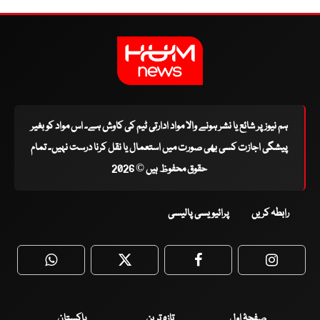
ہم نیوز پر شائع یا نشر ہونے والا مواد ادارتی ٹیم کی کاوش ہے۔ اس مواد کو بغیر
پیشگی اجازت کسی بھی صورت میں استعمال یا نقل کرنا درست نہیں۔ تمام
حقوق محفوظ ہیں © 2026
رابطہ کریں
پرائیویسی پالیسی
WhatsApp
Twitter
Facebook
Faceboo
صفحۂ اول
تازہ ترین
پاکستان