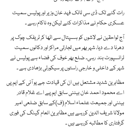
رات گئے تک ڈی سی ٹانک فہد خان وزیر اور پولیس سمیت
عسکری حکام نے مذاکرات کئے لیکن وہ ناکام رہے ۔
آج لواحقین نے لاشوں کو ہسپتال سے اٹھا کر ٹریفک چوک پر
دھرنا دے دیا، شہر بھر میں تجارتی مراکز اور دکانوں سمیت
ٹرانسپورٹ بند رہی۔ ضلع بھر خوف کی فضاء ہے پولیس نے
شہر کے داخلی و خارجی راستوں پر سیکورٹی بڑھادی ہے ۔
مظاہرین شدید مشتعل ہیں ان کی قیادت جے یو آئی کے ایم پی
اے محمود احمد خان بیٹنی سابق ایم پے اے غلام قادر
بیٹنی اور جمیعت علماء اسلام (ف)کے سابق ضلعی امیر
مولانا شریف الدین کررہے ہیں مظاہرین انعام گینگ کی فوری
گرفتاری کا مطالبہ کررہے ہیں ۔