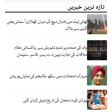
تازہ ترین خبریں
تھائی لینڈ میں فٹبال میچ کے دوران کھلاڑی آسمانی بجلی
گرنے سے ہلاک
والد کی صحت پر شدید تشویش ہے، پاکستانی حکام
ملاقات کی اجازت نہیں دے رہے ، قاسم ، سلیمان
میٹرک امتحانات میں سکھ طالبعلم کی نمایاں پوزیشن
ایم ڈی کیٹ امتحان کی تاریخ تبدیل کردی گئی