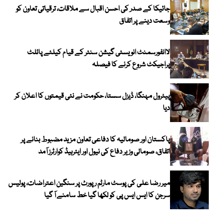
جائیکا کے صدر کی احسن اقبال سے ملاقات، ترقیاتی تعاون کو
وسعت دینے پر اتفاق
لاانفورسمنٹ انویسٹی گیشن سنٹر کے قیام کیلئے پائلٹ
پراجیکٹ شروع کرنے کا فیصلہ
پیٹرول مہنگا، ڈیزل سستا، حکومت نے نئی قیمتوں کا اعلان کر
دیا
پاکستان اور صومالیہ کا دفاعی تعاون مزید مضبوط بنانے پر
اتفاق، صومالی وزیر دفاع کی نیول اور ایئرہیڈ کوارٹرز آمد
میر رضا علی کی پوسٹ مارٹم رپورٹ پر سنگین اعتراضات، پولیس
سرجن کا ایس ایس پی کو لکھا گیا خط سامنے آ گیا