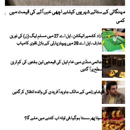
مہنگائی کے ستائے شہریوں کیلئے اچھی خبر، آٹے کی قیمت میں
پیٹ
کمی
آزاد کشمیر الیکشن ، ایل اے 27 میں مسلم لیگ (ن) کی نورین
عارف ، ایل اے 28 میں پیپلز پارٹی کے بازل نقوی کامیاب
عالمی منڈی میں خام تیل کی قیمتیں تین ہفتوں کی کم ترین
سطح پر آ گئیں
پشاور زلمی کے مالک جاوید آفریدی کی والدہ انتقال کر گئیں
سونا پھر سستا ہوگیا،فی تولہ اب کتنے میں ملے گا؟