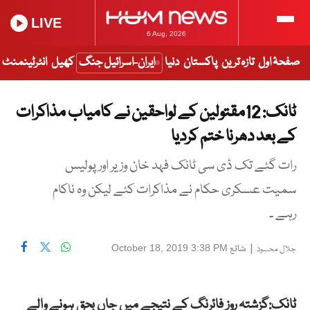
LIVE
6 Aug, 2026
صفحۂ اول
تازہ ترین
پاکستان
دنیا
ایران-اسرائیل جنگ
کھیل
انٹرٹینمنٹ
ٹانک: 12مقتولین کے لواحقین نے کامیاب مذاکرات
کے بعد دھرنا ختم کردیا
رات گئے تک ڈی سی ٹانک فہد خان وزیر اور پولیس
سمیت عسکری حکام نے مذاکرات کئے لیکن وہ ناکام
رہے ۔
|
شائع
October 18, 2019 3:38 PM
جلال محسود
ٹانک:گزشتہ روز فائرنگ کے نتیجے میں جاں بحق ہونے والے