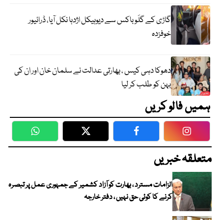
گاڑی کے گلَو باکس سے دیوہیکل اژدہا نکل آیا، ڈرائیور
خوفزدہ
دھوکا دہی کیس ، بھارتی عدالت نے سلمان خان اور ان کی
بہن کو طلب کر لیا
ہمیں فالو کریں
WhatsApp
Twitter
Facebook
Faceboo
متعلقہ خبریں
الزامات مسترد ، بھارت کو آزاد کشمیر کے جمہوری عمل پر تبصرہ
کرنے کا کوئی حق نہیں ، دفتر خارجہ