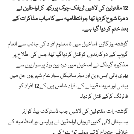
12 مقتولین کی لاشیں ٹریفک چوک پر رکھ کر لواحقین نے
دھرنا شروع کردیا تھا جو انتظامیہ سے کامیاب مذاکرات کے
بعد ختم کر دیا گیا ہے۔
گزشتہ روز گاؤں اماخیل میں نامعلوم افراد کی جانب سے انعام
گروپ کے دو کارندوں کو قتل کردیاگیا تھا،جس کی اطلاع پر
مذکورہ گینگ نے اماخیل میں درہ بین روڈ پر سواریوں سے
بھری ہائی ایس وین اور موٹر سائیکل سوار عام شہریوں جن میں
بیٹنی اور مروت قبیلے کے افراد شامل ہیں کے12 افراد کو
فائرنگ کرکے قتل کردیا۔
گزشتہ رات مقتولین کی لاشیں جب ڈسٹرکٹ ہیڈ کوارٹر
ہسپتال لائی گئیں تو وہاں لواحقین نے پولیس اور انتظامیہ کے
خلاف احتجاج کرتے ہوئے توڑ پھوڑ کی ۔