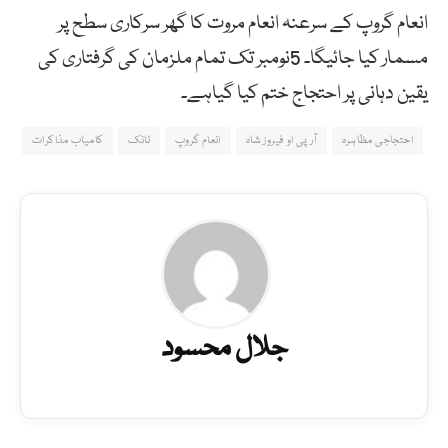
انعام گروپ کے سرعنہ انعام مروت کا گھر سرکاری سطح پر
مسمار کیا جائیگا۔ 5نومبر تک تمام ملزمان کی گرفتاری کی
یقین دہانی پر احتجاج ختم کیا گیاہے۔
احتجاجی مظاہرہ
آرپی او فیروز شاہ
انعام گروپ
ٹانک
کامیاب مذاکرات
جلال محسود