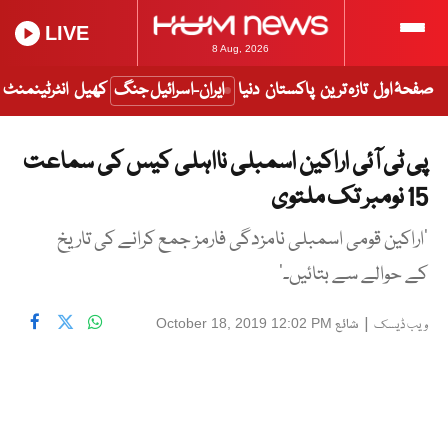
LIVE
8 Aug, 2026
صفحۂ اول
تازہ ترین
پاکستان
دنیا
ایران-اسرائیل جنگ
کھیل
انٹرٹینمنٹ
پی ٹی آئی اراکین اسمبلی نااہلی کیس کی سماعت
15 نومبر تک ملتوی
‘اراکین قومی اسمبلی نامزدگی فارمز جمع کرانے کی تاریخ
کے حوالے سے بتائیں۔’
|
شائع
October 18, 2019 12:02 PM
ویب ڈیسک