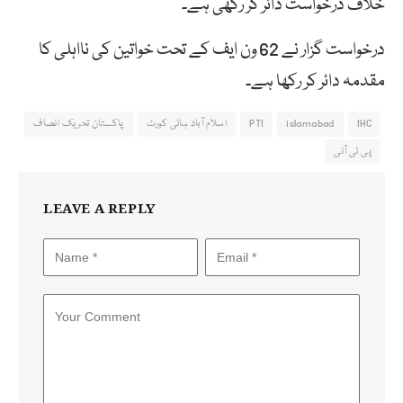
خلاف درخواست دائر کر رکھی ہے۔
درخواست گزار نے 62 ون ایف کے تحت خواتین کی نااہلی کا
مقدمہ دائر کر رکھا ہے۔
IHC
islamabad
PTI
اسلام آباد ہائی کورٹ
پاکستان تحریک انصاف
پی ٹی آئی
LEAVE A REPLY