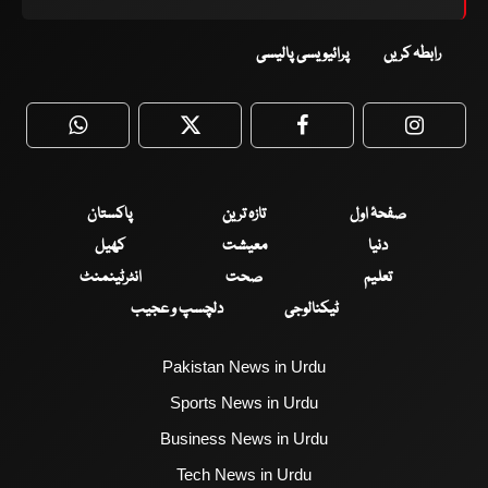
رابطہ کریں
پرائیویسی پالیسی
WhatsApp
Twitter
Facebook
Faceboo
صفحۂ اول
تازہ ترین
پاکستان
دنیا
معیشت
کھیل
تعلیم
صحت
انٹرٹینمنٹ
ٹیکنالوجی
دلچسپ و عجیب
Pakistan News in Urdu
Sports News in Urdu
Business News in Urdu
Tech News in Urdu