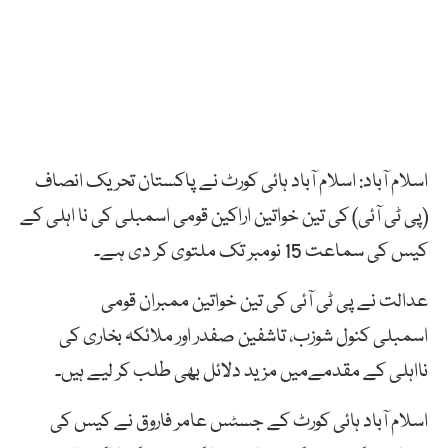
اسلام آباد: اسلام آباد ہائی کورٹ نے پاکستان تحریک انصاف
(پی ٹی آئی) کی تین خواتین اراکین قومی اسمبلی کی نا اہلی کے
کیس کی سماعت 15 نومبر تک ملتوی کر دی ہے۔
عدالت نے پی ٹی آئی کی تین خواتین ممبران قومی
اسمبلی کنول شوزب، تاشفین صفدر اور ملائکہ بخاری کی
نااہلی کے مقدمےمیں مزید دلائل بھی طلب کر لیے ہیں۔
اسلام آباد ہائی کورٹ کے جسٹس عامر فاروق نے کیس کی