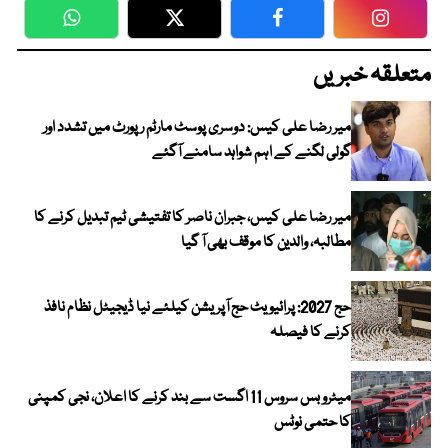
WhatsApp
Twitter
Facebook
Faceboo
متعلقہ خبریں
میر رضا علی کیس: دوسری پوسٹ مارٹم رپورٹ میں تشدد اور
گولی لگنے کے اہم شواہد سامنے آگئے
میر رضا علی کیس، جبران ناصر کا تفتیشی ٹیم تبدیل کرنے کا
مطالبہ، والدین کا موقف بھی آ گیا
حج 2027: پرائیویٹ حج آپریشن کیلئے نیا ڈیجیٹل نظام نافذ
کرنے کا فیصلہ
میٹرو بس سروس 11 اگست سے بند کرنے کا اعلان، نجی کمپنی
کا حتمی نوٹس