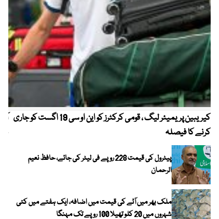
کیریبین پریمیئر لیگ ، قومی کرکٹرز کو این او سی 19 اگست کو جاری
آز
کرنے کا فیصلہ
چھی
پیٹرول کی قیمت 228 روپے فی لیٹر کی جائے، حافظ نعیم
الرحمان
ملک بھر میں آٹے کی قیمت میں اضافہ، ایک ہفتے میں کئی
شہروں میں 20 کلو تھیلا 100 روپے تک مہنگا