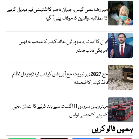
میر رضا علی کیس، جبران ناصر کا تفتیشی ٹیم تبدیل کرنے
کا مطالبہ، والدین کا موقف بھی آ گیا
ایران کا آبنائے ہرمز پر ٹول عائد کرنے کا منصوبہ نہیں،
امریکی نائب صدر
حج 2027: پرائیویٹ حج آپریشن کیلئے نیا ڈیجیٹل نظام
نافذ کرنے کا فیصلہ
میٹرو بس سروس 11 اگست سے بند کرنے کا اعلان، نجی
کمپنی کا حتمی نوٹس
ہمیں فالو کریں