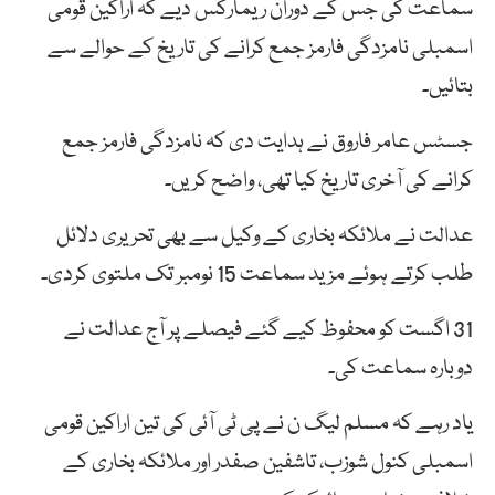
سماعت کی جس کے دوران ریمارکس دیے کہ اراکین قومی
اسمبلی نامزدگی فارمز جمع کرانے کی تاریخ کے حوالے سے
بتائیں۔
جسٹس عامر فاروق نے ہدایت دی کہ نامزدگی فارمز جمع
کرانے کی آخری تاریخ کیا تھی، واضح کریں۔
عدالت نے ملائکہ بخاری کے وکیل سے بھی تحریری دلائل
طلب کرتے ہوئے مزید سماعت 15 نومبر تک ملتوی کردی۔
31 اگست کو محفوظ کیے گئے فیصلے پر آج عدالت نے
دوبارہ سماعت کی۔
یاد رہے کہ مسلم لیگ ن نے پی ٹی آئی کی تین اراکین قومی
اسمبلی کنول شوزب، تاشفین صفدر اور ملائکہ بخاری کے