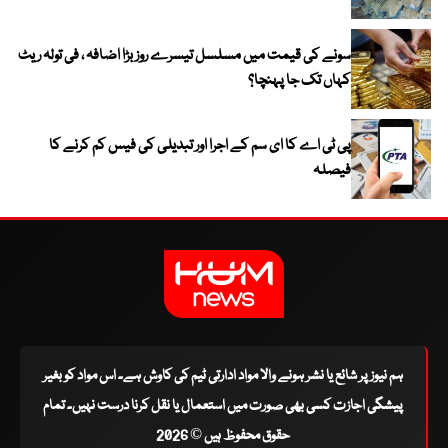
سونے کی قیمت میں مسلسل تیسرے روز بڑا اضافہ ، فی تولہ ریٹ
کہاں تک جا پہنچا؟
پی ٹی اے کا ای سم کے اجرا اور تبدیلی کی فیس کم کرنے کا
فیصلہ
ہم نیوز پر شائع یا نشر ہونے والا مواد ادارتی ٹیم کی کاوش ہے۔ اس مواد کو بغیر
پیشگی اجازت کسی بھی صورت میں استعمال یا نقل کرنا درست نہیں۔ تمام
حقوق محفوظ ہیں © 2026