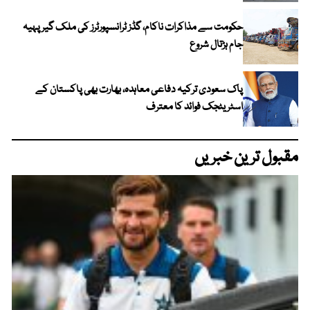
حکومت سے مذاکرات ناکام، گڈز ٹرانسپورٹرز کی ملک گیر پہیہ
جام ہڑتال شروع
پاک سعودی ترکیہ دفاعی معاہدہ، بھارت بھی پاکستان کے
اسٹریٹجک فوائد کا معترف
مقبول ترین خبریں