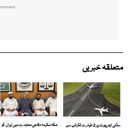
 comment.
متعلقہ خبریں
مکہ مکرمہ دفاعی معاہدے میں ایران کو
سڈنی ایئرپورٹ پر 2 طیارے ٹکرانے سے