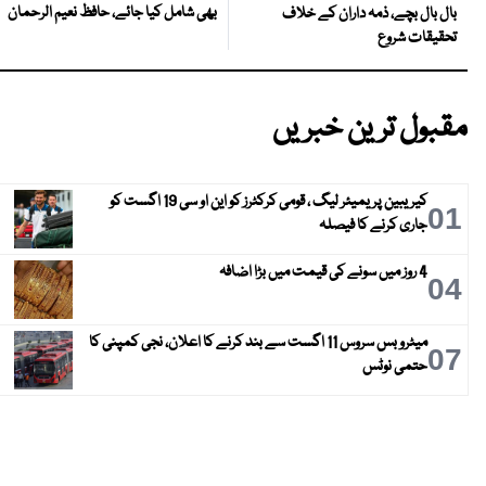
بھی شامل کیا جائے، حافظ نعیم الرحمان
بال بال بچے، ذمہ داران کے خلاف
تحقیقات شروع
مقبول ترین خبریں
کیریبین پریمیئر لیگ ، قومی کرکٹرز کو این او سی 19 اگست کو
01
جاری کرنے کا فیصلہ
4 روز میں سونے کی قیمت میں بڑا اضافہ
04
میٹرو بس سروس 11 اگست سے بند کرنے کا اعلان، نجی کمپنی کا
07
حتمی نوٹس