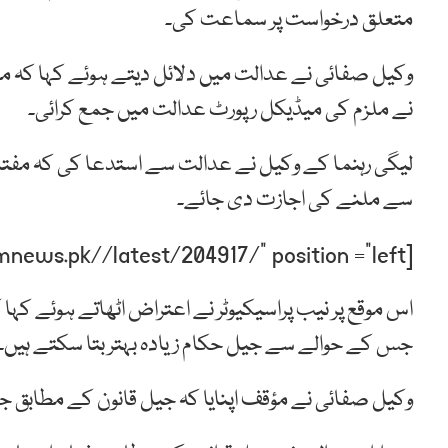
متعلق درخواست پر سماعت کی۔
وکیل صفائی نے عدالت میں دلائل دیتے ہوئے کہا کہ مف
نے ملزم کی میڈیکل رپورٹ عدالت میں جمع کرائی۔
لیگی رہنما کے وکیل نے عدالت سے استدعا کی کہ مفتا
سے ملنے کی اجازت دی جائے۔
[post-relate link=”https://humnews.pk//latest/204917/” position =”left”]
اس موقع پر نیب پراسیکیوٹر نے اعتراض اٹھاتے ہوئے کہا
جس کے حوالے سے جیل حکام زیادہ بہتر بتا سکتے ہیں۔
وکیل صفائی نے مؤقف اپنایا کہ جیل قانون کے مطابق ج