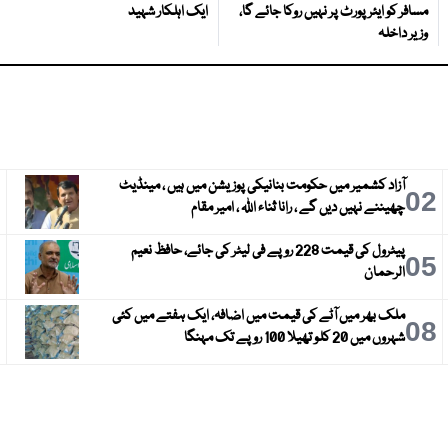
مسافر کو ایئرپورٹ پر نہیں روکا جائے گا،
ایک اہلکار شہید
وزیر داخلہ
آزاد کشمیر میں حکومت بنانیکی پوزیشن میں ہیں ، مینڈیٹ
3
02
چھیننے نہیں دیں گے ، رانا ثناء اللہ ، امیر مقام
پیٹرول کی قیمت 228 روپے فی لیٹر کی جائے، حافظ نعیم
6
05
الرحمان
ملک بھر میں آٹے کی قیمت میں اضافہ، ایک ہفتے میں کئی
9
08
شہروں میں 20 کلو تھیلا 100 روپے تک مہنگا