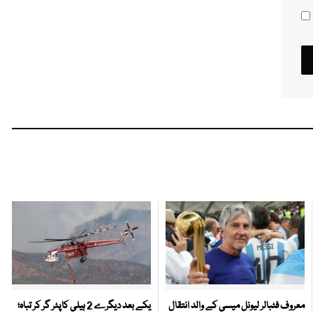
معروف فٹبالر لیونل میسی کے والد انتقال
یکے بعد دیگرے 2 ہیلی کاپٹر گر کر تباہ؛