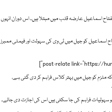
تاح اسماعیل عارضہ قلب میں مبتلا ہیں۔ اس دوران انہوں
ح اسماعیل کو جیل میں ٹی وی کی سہولت اور فیملی ممبرز
 کہ ملزم کو جیل میں بہتر کلاس فراہم کر دی گئی ہے،
و سہولیات فراہم کی جا سکتی ہیں اس کی اجازت دی جائے۔