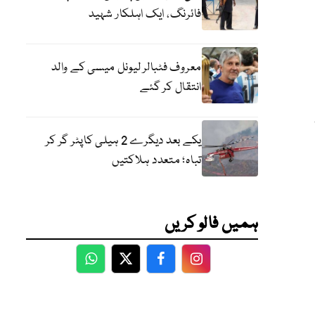
فائرنگ، ایک اہلکار شہید
معروف فٹبالر لیونل میسی کے والد
انتقال کر گئے
یکے بعد دیگرے 2 ہیلی کاپٹر گر کر
تباہ؛ متعدد ہلاکتیں
ہمیں فالو کریں
WhatsApp
Twitter
Facebook
Facebook