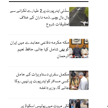
سڈنی ایئرپورٹ پر 2 طیارے ٹکرانے سے
بال بال بچے، ذمہ داران کے خلاف
تحقیقات شروع
مکہ مکرمہ دفاعی معاہدے میں ایران
کو بھی شامل کیا جائے، حافظ نعیم
الرحمان
مکمل سفری دستاویزات کے حامل
کسی مسافر کو ایئرپورٹ پر نہیں روکا
جائے گا، وزیر داخلہ
لکی مروت میں پولیس اسکواڈ پر