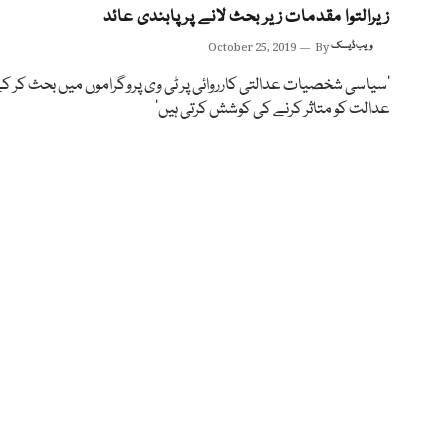
زیرالتوا مقدمات زیر بحث لانے پر پابندی عائد
ویب ڈیسک
By
October 25, 2019
‘سیاسی شخصیات عدالتی کارروائی پر ٹی وی پروگراموں میں بحث کر ک
عدالت کو متاثر کرنے کی کوشش کرتی ہیں’