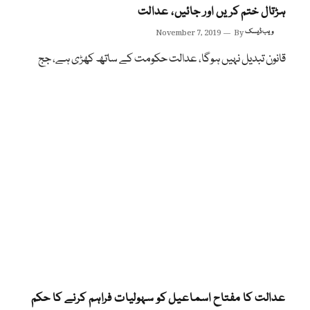
ہڑتال ختم کریں اور جائیں، عدالت
ویب ڈیسک
By
November 7, 2019
قانون تبدیل نہیں ہوگا، عدالت حکومت کے ساتھ کھڑی ہے، جج
عدالت کا مفتاح اسماعیل کو سہولیات فراہم کرنے کا حکم