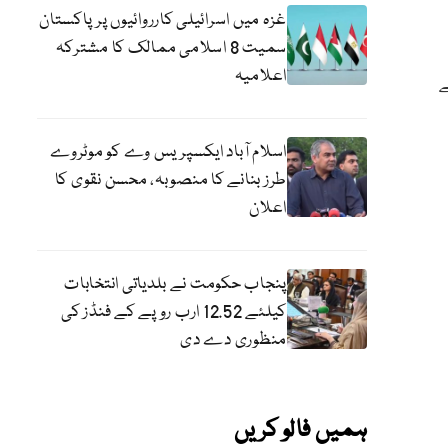
غزہ میں اسرائیلی کارروائیوں پر پاکستان
سمیت 8 اسلامی ممالک کا مشترکہ
اعلامیہ
ے
اسلام آباد ایکسپریس وے کو موٹروے
طرز بنانے کا منصوبہ، محسن نقوی کا
اعلان
پنجاب حکومت نے بلدیاتی انتخابات
کیلئے 12.52 ارب روپے کے فنڈز کی
منظوری دے دی
ہمیں فالو کریں