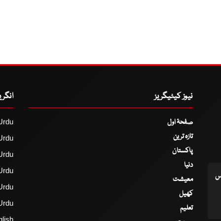
نیوز کیٹیگریز
انگر
صفحۂ اول
Urdu
تازہ ترین
Urdu
پاکستان
Urdu
دنیا
Urdu
اس
معیشت
Urdu
کھیل
Urdu
تعلیم
lish