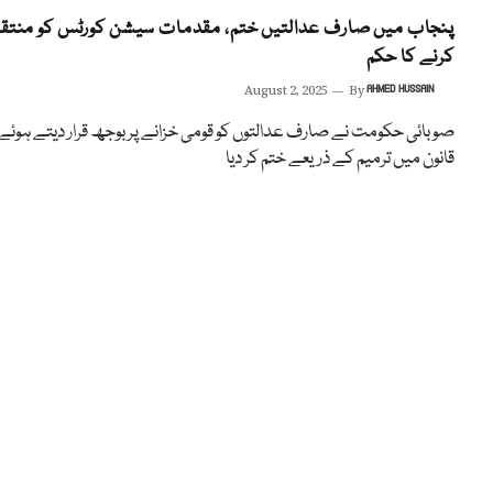
پنجاب میں صارف عدالتیں ختم، مقدمات سیشن کورٹس کو منتق
کرنے کا حکم
August 2, 2025
By
AHMED HUSSAIN
صوبائی حکومت نے صارف عدالتوں کو قومی خزانے پر بوجھ قرار دیتے ہوئے
قانون میں ترمیم کے ذریعے ختم کر دیا