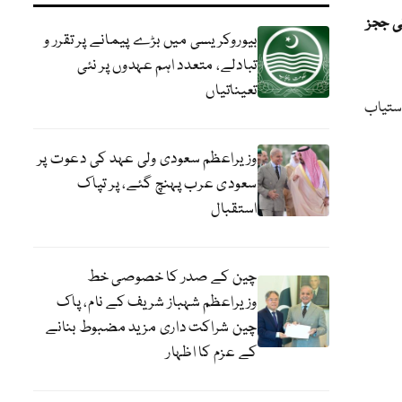
ی ججز
بیوروکریسی میں بڑے پیمانے پر تقرر و
تبادلے، متعدد اہم عہدوں پر نئی
تعیناتیاں
ٹریٹس شام 7 بجے تک دستیاب
وزیراعظم سعودی ولی عہد کی دعوت پر
سعودی عرب پہنچ گئے، پر تپاک
استقبال
چین کے صدر کا خصوصی خط
وزیراعظم شہباز شریف کے نام، پاک
چین شراکت داری مزید مضبوط بنانے
کے عزم کا اظہار