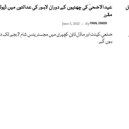
ل
عید الاضحیٰ کی چھٹیوں کے دوران لاہور کی عدالتوں میں ڈیوٹ
مقرر
June 5, 2025
By
FAISAL ZAHEER
ضلعی،کینٹ اور ماڈل ٹاؤن کچہری میں مجس
ہوں گے