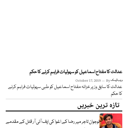
عدالت کا مفتاح اسماعیل کو سہولیات فراہم کرنے کا حکم
ویب ڈیسک
By
October 17, 2019
عدالت کا سابق وزیر خزانہ مفتاح اسماعیل کو طبی سہولیات فراہم کرنے
کا حکم
تازہ ترین خبریں
نوجوان تاجر میر رضا کے اغوا کی ایف آئی آر قتل کے مقدمے