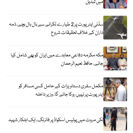
میں تبدیل
سڈنی ایئرپورٹ پر 2 طیارے ٹکرانے سے بال بال بچے، ذمہ
داران کے خلاف تحقیقات شروع
مکہ مکرمہ دفاعی معاہدے میں ایران کو بھی شامل کیا
جائے، حافظ نعیم الرحمان
مکمل سفری دستاویزات کے حامل کسی مسافر کو
ایئرپورٹ پر نہیں روکا جائے گا، وزیر داخلہ
لکی مروت میں پولیس اسکواڈ پر فائرنگ، ایک اہلکار شہید