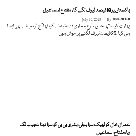
پاکستان پر 10فیصد ٹیرف لگے گا، مفتاح اسماعیل
July 30, 2025
By
FAISAL ZAHEER
بھارت کیساتھ جس طرح ہماری فضائیہ نے کیا تھا آج ٹرمپ نے بھی ایسا
ہی کیا ،25فیصد ٹیرف لگنے پر خوش ہوں
عمران خان کو ٹھیک سزا ہوئی،بشریٰ بی بی کو سزا دینا عجیب لگ
رہا،مفتاح اسماعیل