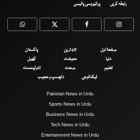
رابطہ کریں
پرائیویسی پالیسی
WhatsApp
Twitter
Facebook
Faceboo
صفحۂ اول
تازہ ترین
پاکستان
دنیا
معیشت
کھیل
تعلیم
صحت
انٹرٹینمنٹ
ٹیکنالوجی
دلچسپ و عجیب
Pakistan News in Urdu
Sports News in Urdu
Business News in Urdu
Tech News in Urdu
Entertainment News in Urdu