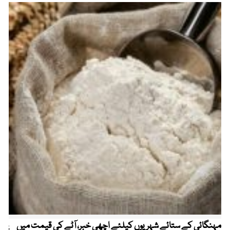
مہنگائی کے ستائے شہریوں کیلئے اچھی خبر، آٹے کی قیمت میں
پیٹ