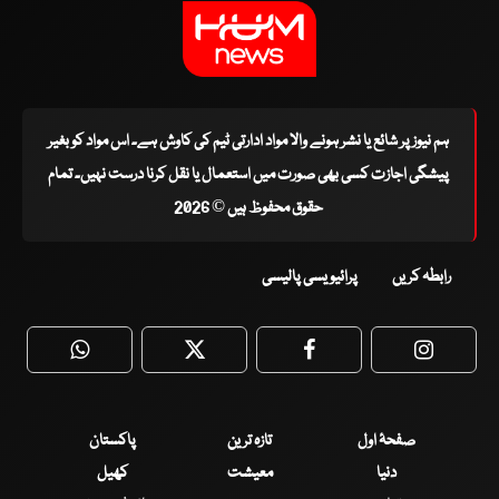
ہم نیوز پر شائع یا نشر ہونے والا مواد ادارتی ٹیم کی کاوش ہے۔ اس مواد کو بغیر
پیشگی اجازت کسی بھی صورت میں استعمال یا نقل کرنا درست نہیں۔ تمام
حقوق محفوظ ہیں © 2026
رابطہ کریں
پرائیویسی پالیسی
WhatsApp
Twitter
Facebook
Faceboo
صفحۂ اول
تازہ ترین
پاکستان
دنیا
معیشت
کھیل