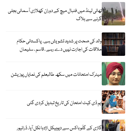
تھائی لینڈ میں فٹبال میچ کے دوران کھلاڑی آسمانی بجلی
گرنے سے ہلاک
والد کی صحت پر شدید تشویش ہے، پاکستانی حکام
ملاقات کی اجازت نہیں دے رہے ، قاسم ، سلیمان
میٹرک امتحانات میں سکھ طالبعلم کی نمایاں پوزیشن
ایم ڈی کیٹ امتحان کی تاریخ تبدیل کردی گئی
گاڑی کے گلَو باکس سے دیوہیکل اژدہا نکل آیا، ڈرائیور