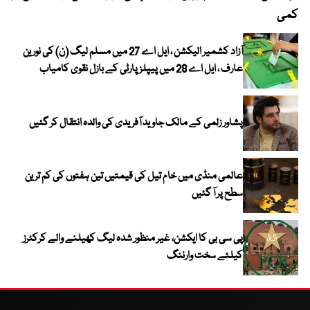
کمی
آزاد کشمیر الیکشن ، ایل اے 27 میں مسلم لیگ (ن) کی نورین
عارف ، ایل اے 28 میں پیپلز پارٹی کے بازل نقوی کامیاب
پشاور زلمی کے مالک جاوید آفریدی کی والدہ انتقال کر گئیں
عالمی منڈی میں خام تیل کی قیمتیں تین ہفتوں کی کم ترین
سطح پر آ گئیں
پی سی بی کا ایکشن، غیر منظور شدہ لیگ کھیلنے والے کرکٹرز
کیلئے سخت وارننگ