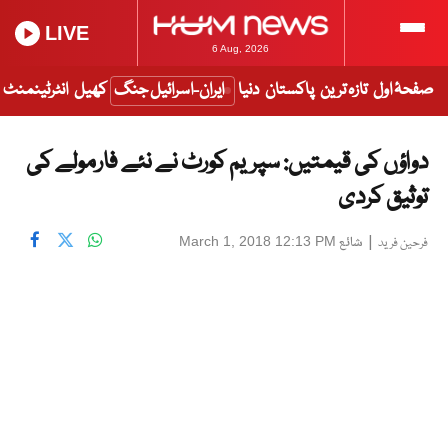
LIVE
6 Aug, 2026
صفحۂ اول
تازہ ترین
پاکستان
دنیا
ایران-اسرائیل جنگ
کھیل
انٹرٹینمنٹ
دواؤں کی قیمتیں: سپریم کورٹ نے نئے فارمولے کی
توثیق کردی
|
شائع
March 1, 2018 12:13 PM
فرحین فرید