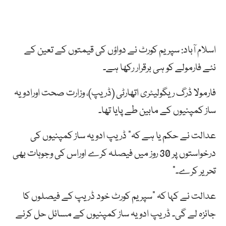
اسلام آباد: سپریم کورٹ نے دواؤں کی قیمتوں کے تعین کے
نئے فارمولے کو ہی برقرار رکھا ہے۔
فارمولا ڈرگ ریگولیٹری اتھارٹی (ڈریپ)، وزارت صحت اورادویہ
ساز کمپنیوں کے مابین طے پایا تھا۔
عدالت نے حکم یا ہے کہ” ڈریپ ادویہ ساز کمپنیوں کی
درخواستوں پر 30 روز میں فیصلہ کرے اوراس کی وجوہات بھی
تحریر کرے۔”
عدالت نے کہا کہ ”سپریم کورٹ خود ڈریپ کے فیصلوں کا
جائزہ لے گی۔ ڈریپ ادویہ ساز کمپنیوں کے مسائل حل کرنے