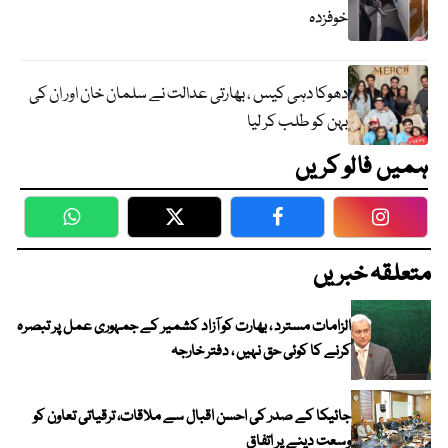
خوفزدہ
دھوکا دہی کیس ، بھارتی عدالت نے سلمان خان اور ان کی
بہن کو طلب کر لیا
ہمیں فالو کریں
WhatsApp
Twitter
Facebook
Faceboo
متعلقہ خبریں
الزامات مسترد ، بھارت کو آزاد کشمیر کے جمہوری عمل پر تبصرہ
کرنے کا کوئی حق نہیں ، دفتر خارجہ
جائیکا کے صدر کی احسن اقبال سے ملاقات، ترقیاتی تعاون کو
وسعت دینے پر اتفاق