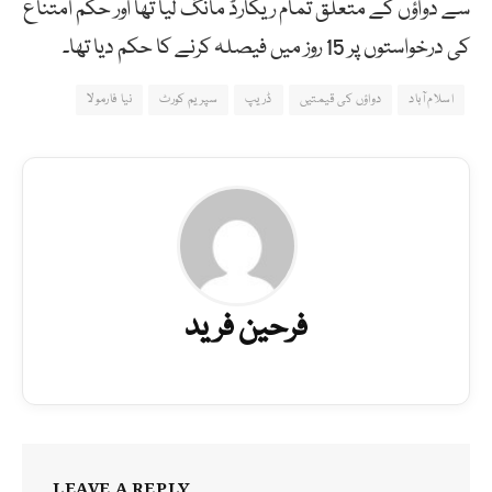
سے دواؤں کے متعلق تمام ریکارڈ مانگ لیا تھا اور حکم امتناع
کی درخواستوں پر 15 روز میں فیصلہ کرنے کا حکم دیا تھا۔
اسلام آباد
دواؤں کی قیمتیں
ڈریپ
سپریم کورٹ
نیا فارمولا
فرحین فرید
LEAVE A REPLY