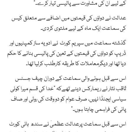
کے لیے ان کی مشاورت سے پالیسی تیار کرے۔”
عدالت نے دواؤں کی قیمتوں میں اضافے سے متعلق کیس
کی سماعت ایک ماہ کے لیے ملتوی کردی۔
گذشتہ سماعت میں سپریم کورٹ نے ادویہ ساز کمپنیوں اور
ڈریپ کو دواؤں کی قیمتوں کے تعین کی پالیسی بنانے کا حکم
دیا تھا اور دیگرمعاملات کا طریقہ کارطلب کرلیا تھا۔
اس سے قبل ہونے والی سماعت کے دوران چیف جسٹس
ثاقب نثار نے ریمارکس دیئے تھےکہ ”خدا کی قسم میرا کوئی
سیاسی ایجنڈا نہیں، صرف عوام کو دو وقت کی روٹی اور صاف
پانی کی فراہمی چاہتا ہوں۔”
اس سے قبل سماعت پرعدالت عظمیٰ نے سندھ ہائی کورٹ