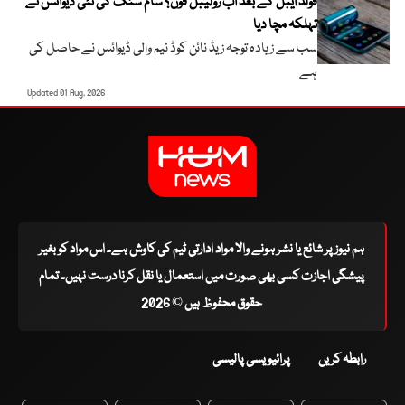
فولڈ ایبل کے بعد اب رولیبل فون؟ سام سنگ کی نئی ڈیوائس نے
تہلکہ مچا دیا
سب سے زیادہ توجہ زیڈ نائن کوڈ نیم والی ڈیوائس نے حاصل کی
ہے
Updated 01 Aug, 2026
ہم نیوز پر شائع یا نشر ہونے والا مواد ادارتی ٹیم کی کاوش ہے۔ اس مواد کو بغیر
پیشگی اجازت کسی بھی صورت میں استعمال یا نقل کرنا درست نہیں۔ تمام
حقوق محفوظ ہیں © 2026
رابطہ کریں
پرائیویسی پالیسی