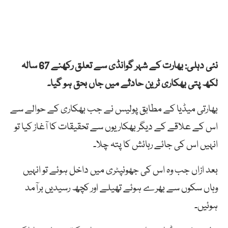
نئی دہلی: بھارت کے شہر گوانڈی سے تعلق رکھنے 67 سالہ
لکھ پتی بھکاری ٹرین حادثے میں جاں بحق ہو گیا۔
بھارتی میڈیا کے مطابق پولیس نے جب بھکاری کے حوالے سے
اس کے علاقے کے دیگر بھکاریوں سے تحقیقات کا آغاز کیا تو
انہیں اس کی جائے رہائش کا پتہ چلا۔
بعد ازاں جب وہ اس کی جھونپٹری میں داخل ہوئے تو انہیں
وہاں سکوں سے بھرے ہوئے تھیلے اور کچھ رسیدیں برآمد
ہوئیں۔