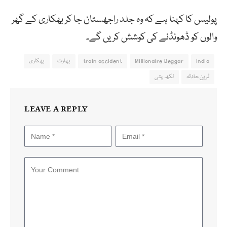
پولیس کا کہنا ہے کہ وہ جلد راجھستان جا کر بھکاری کے گھر
والوں کو ڈھونڈنے کی کوشش کریں گے۔
india
Millionaire Beggar
train accident
بھارت
بھکاری
ٹرین حادثہ
لکھ پتی
LEAVE A REPLY