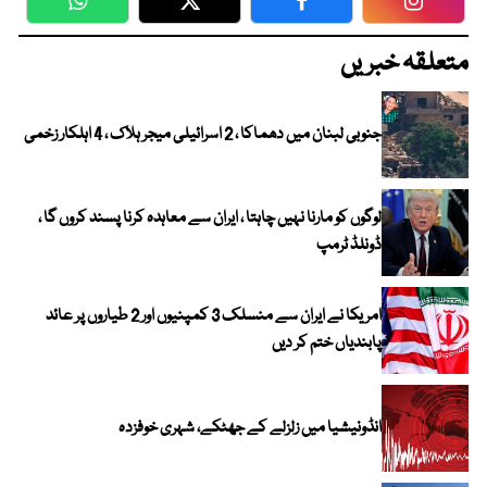
WhatsApp
Twitter
Facebook
Faceboo
متعلقہ خبریں
جنوبی لبنان میں دھماکا ، 2 اسرائیلی میجر ہلاک ، 4 اہلکار زخمی
لوگوں کو مارنا نہیں چاہتا ، ایران سے معاہدہ کرنا پسند کروں گا ،
ڈونلڈ ٹرمپ
امریکا نے ایران سے منسلک 3 کمپنیوں اور 2 طیاروں پر عائد
پابندیاں ختم کر دیں
انڈونیشیا میں زلزلے کے جھٹکے، شہری خوفزدہ