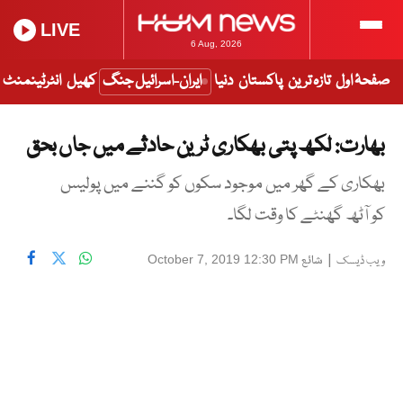
LIVE
6 Aug, 2026
صفحۂ اول
تازہ ترین
پاکستان
دنیا
ایران-اسرائیل جنگ
کھیل
انٹرٹینمنٹ
بھارت: لکھ پتی بھکاری ٹرین حادثے میں جاں بحق
بھکاری کے گھر میں موجود سکوں کو گننے میں پولیس
کو آٹھ گھنٹے کا وقت لگا۔
|
شائع
October 7, 2019 12:30 PM
ویب ڈیسک