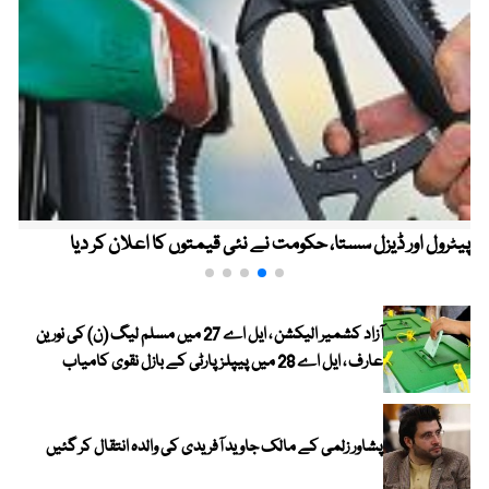
پیٹرول اور ڈیزل سستا، حکومت نے نئی قیمتوں کا اعلان کر دیا
آزاد کشمیر الیکشن ، ایل اے 27 میں مسلم لیگ (ن) کی نورین
عارف ، ایل اے 28 میں پیپلز پارٹی کے بازل نقوی کامیاب
پشاور زلمی کے مالک جاوید آفریدی کی والدہ انتقال کر گئیں