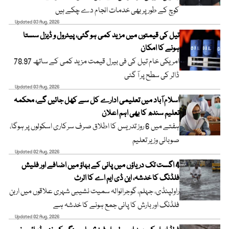
کوچ کے طور پر بھی خدمات انجام دے چکے ہیں
Updated 03 Aug, 2026
تیل کی قیمتوں میں مزید کمی ہو گئی، پیٹرول و ڈیزل سستا
ہونے کا امکان
امریکی خام تیل کی فی بیرل قیمت مزید کمی کے ساتھ 78.97
ڈالر کی سطح پر آ گئی
Updated 03 Aug, 2026
اسلام آباد میں تعلیمی ادارے کل سے کھل جائیں گے، محکمہ
تعلیم سندھ کا بھی اہم اعلان
ہفتے میں 6 روز تدریس کا اطلاق صرف سرکاری اسکولوں پر ہوگا،
صوبائی وزیر تعلیم
Updated 02 Aug, 2026
4 اگست تک دریاؤں میں پانی کے بہاؤ میں اضافے اور فلیش
فلڈنگ کا خدشہ، این ڈی ایم اے کا الرٹ
راولپنڈی، جہلم، گوجرانوالہ سمیت نشیبی شہری علاقوں میں اربن
فلڈنگ اور بارش کا پانی جمع ہونے کا خدشہ ہے
Updated 02 Aug, 2026