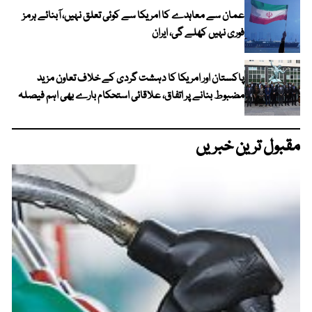
عمان سے معاہدے کا امریکا سے کوئی تعلق نہیں، آبنائے ہرمز
فوری نہیں کھلے گی، ایران
پاکستان اور امریکا کا دہشت گردی کے خلاف تعاون مزید
مضبوط بنانے پر اتفاق، علاقائی استحکام بارے بھی اہم فیصلہ
مقبول ترین خبریں