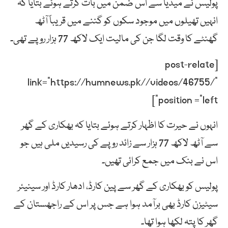
پولیس نے میڈیا سے اس ضمن میں بات کرتے ہوئے بتایا کہ
انہیں تھیلوں میں موجود سکوں کو گننے میں قریباً آٹھ
گھنٹے کا وقت لگا جن کی مالیت ایک لاکھ 77 ہزار روپے تھی۔
[post-relate
link=”https://humnews.pk//videos/46755/”
position =”left”]
انہوں نے حیرت کا اظہار کرتے ہوئے بتایا کہ بھکاری کے گھر
سے آٹھ لاکھ 77 ہزار سے زائد روپے کی رسیدیں ملی ہیں جو
اس نے بنک میں جمع کرائی تھیں۔
پولیس کو بھکاری کے گھر سے پین کارڈ، ادھار کارڈ اور سینیئر
سیٹیزن کارڈ بھی برآمد ہوا ہے جس پر اس کے راجھستان کے
گھر کا پتہ لکھا ہوا تھا۔