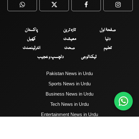
WhatsApp
Twitter
Facebook
Faceboo
صفحۂ اول
تازہ ترین
پاکستان
دنیا
معیشت
کھیل
تعلیم
صحت
انٹرٹینمنٹ
ٹیکنالوجی
دلچسپ و عجیب
Pakistan News in Urdu
Sports News in Urdu
Business News in Urdu
Tech News in Urdu
Entertainment News in Urdu
Health News in Urdu
Hum News English