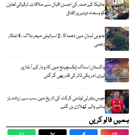
جائیکا کے صدر کی احسن اقبال سے ملاقات، ترقیاتی تعاون
کو وسعت دینے پر اتفاق
جنوبی لبنان میں دھماکا ، 2 اسرائیلی میجر ہلاک ، 4 اہلکار
زخمی
پاکستان اسٹاک ایکسچینج میں کاروبار کے آغاز پر
تیزی،امریکی ڈالر کی قدر بھی گر گئی
جوس بٹلر ٹی ٹوئنٹی کرکٹ کی تاریخ میں سب سے زیادہ رنز
بنانے والے کھلاڑی بن گئے
ہمیں فالو کریں