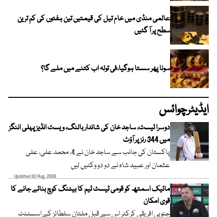
عالمی منڈی میں خام تیل کی قیمتیں تین ہفتوں کی کم ترین
سطح پر آ گئیں
سونا پھر سستا ہوگیا،فی تولہ اب کتنے میں ملے گا؟
ایڈیٹرچوائس
دوسرا ٹیسٹ، ساجد خان کی شاندار بالنگ، ویسٹ انڈیز پہلی اننگز
میں 344 رنز پر آؤٹ
پاکستان کی جانب سے ساجد خان نے 4، محمد علی، علی
عثمان اور عبید شاہ نے دو دو وکٹیں لیں
Updated 03 Aug, 2026
مائیک اسمتھ کو قومی ٹیسٹ ٹیم کا بیٹنگ کوچ بنائے جانے کا
قوی امکان
جنوبی افریقی کرکٹر اس سے قبل ملتان سلطانز کے اسسٹنٹ