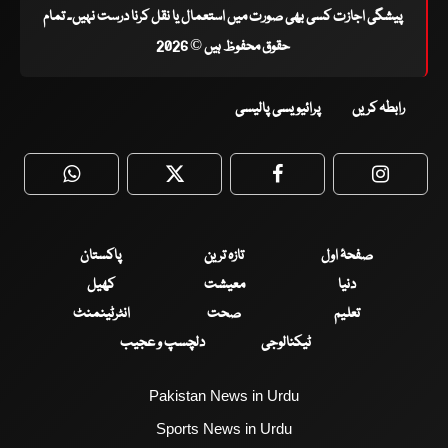
پیشگی اجازت کسی بھی صورت میں استعمال یا نقل کرنا درست نہیں۔ تمام
حقوق محفوظ ہیں © 2026
رابطہ کریں
پرائیویسی پالیسی
WhatsApp
Twitter
Facebook
Faceboo
صفحۂ اول
تازہ ترین
پاکستان
دنیا
معیشت
کھیل
تعلیم
صحت
انٹرٹینمنٹ
ٹیکنالوجی
دلچسپ و عجیب
Pakistan News in Urdu
Sports News in Urdu