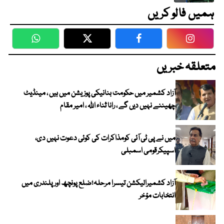
ہمیں فالو کریں
WhatsApp
Twitter
Facebook
Faceboo
متعلقہ خبریں
آزاد کشمیر میں حکومت بنانیکی پوزیشن میں ہیں ، مینڈیٹ
چھیننے نہیں دیں گے ، رانا ثناء اللہ ، امیر مقام
میں نے پی ٹی آئی کومذاکرات کی کوئی دعوت نہیں دی،
اسپیکرقومی اسمبلی
آزاد کشمیرالیکشن تیسرا مرحلہ؛ضلع پونچھ اور پلندری میں
انتخابات مؤخر