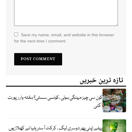
Save my name, email, and website in this browser
for the next time I comment.
تازہ ترین خبریں
کون سی چیز مہنگی ہوئی ،کونسی سستی؟ ہفتہ وار رپورٹ
آگئی
پہلے اپنی پھر دوسری لیگ ، کرکٹ آسٹریلیا نے کھلاڑیوں