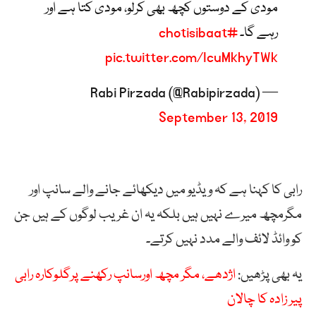
مودی کے دوستوں کچھ بھی کرلو، مودی کتا ہے اور
رہے گا۔
#chotisibaat
pic.twitter.com/IcuMkhyTWk
— Rabi Pirzada (@Rabipirzada)
September 13, 2019
رابی کا کہنا ہے کہ ویڈیو میں دیکھائے جانے والے سانپ اور
مگرمچھ میرے نہیں ہیں بلکہ یہ ان غریب لوگوں کے ہیں جن
کو وائڈ لائف والے مدد نہیں کرتے۔
یہ بھی پڑھیں:
اژدھے، مگر مچھ اورسانپ رکھنے پرگلوکارہ رابی
پیر زادہ کا چالان