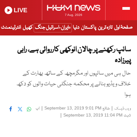
LIVE
7 Aug, 2026
صفحۂ اول
تازہ ترین
پاکستان
دنیا
ایران-اسرائیل جنگ
کھیل
انٹرٹینمنٹ
سانپ رکھنے پر چالان انوکھی کارروائی ہے، رابی
پیرزادہ
حال ہی میں سانپوں اور مگرمچھ کے ساتھ بھارت کے
خلاف ویڈیو بنانے پر محکمہ جنگلی حیات والوں کو دکھ
ہوا
|
شائع
|
اپ
September 13, 2019 9:01 PM
ویب ڈیسک
ڈیٹ
|
September 13, 2019 11:04 PM