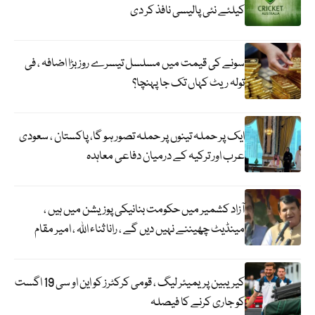
کیلئے نئی پالیسی نافذ کر دی
سونے کی قیمت میں مسلسل تیسرے روز بڑا اضافہ ، فی
تولہ ریٹ کہاں تک جا پہنچا؟
ایک پر حملہ تینوں پر حملہ تصور ہو گا، پاکستان ، سعودی
عرب اور ترکیہ کے درمیان دفاعی معاہدہ
آزاد کشمیر میں حکومت بنانیکی پوزیشن میں ہیں ،
مینڈیٹ چھیننے نہیں دیں گے ، رانا ثناء اللہ ، امیر مقام
کیریبین پریمیئر لیگ ، قومی کرکٹرز کو این او سی 19 اگست
کو جاری کرنے کا فیصلہ