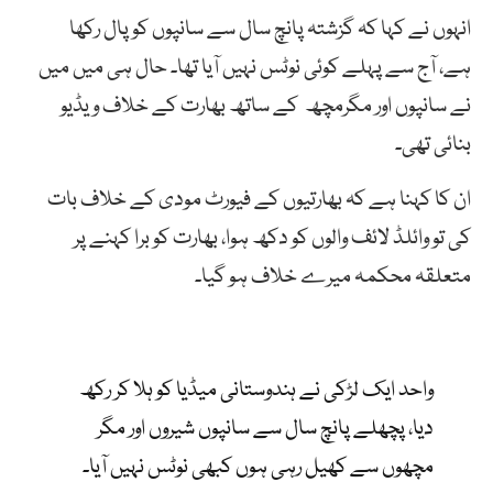
انہوں نے کہا کہ گزشتہ پانچ سال سے سانپوں کو پال رکھا
ہے، آج سے پہلے کوئی نوٹس نہیں آیا تھا۔ حال ہی میں میں
نے سانپوں اور مگرمچھ کے ساتھ بھارت کے خلاف ویڈیو
بنائی تھی۔
ان کا کہنا ہے کہ بھارتیوں کے فیورٹ مودی کے خلاف بات
کی تو وائلڈ لائف والوں کو دکھ ہوا، بھارت کو برا کہنے پر
متعلقہ محکمہ میرے خلاف ہو گیا۔
واحد ایک لڑکی نے ہندوستانی میڈیا کو ہلا کر رکھ
دیا، پچھلے پانچ سال سے سانپوں شیروں اور مگر
مچھوں سے کھیل رہی ہوں کبھی نوٹس نہیں آیا۔