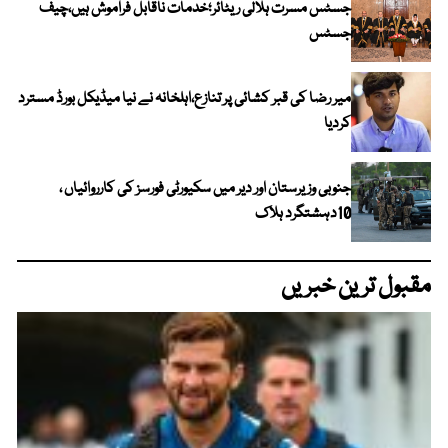
جسٹس مسرت ہلالی ریٹائر؛خدمات ناقابل فراموش ہیں،چیف
جسٹس
میر رضا کی قبر کشائی پر تنازع،اہلخانہ نے نیا میڈیکل بورڈ مسترد
کردیا
جنوبی وزیرستان اور دیر میں سکیورٹی فورسز کی کارروائیاں ،
10دہشتگرد ہلاک
مقبول ترین خبریں