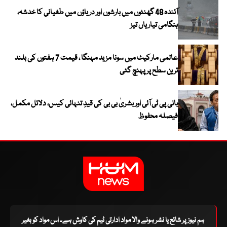
آئندہ 48 گھنٹوں میں بارشوں اور دریاؤں میں طغیانی کا خدشہ،
ہنگامی تیاریاں تیز
عالمی مارکیٹ میں سونا مزید مہنگا ، قیمت 7 ہفتوں کی بلند
ترین سطح پر پہنچ گئی
بانی پی ٹی آئی اور بشریٰ بی بی کی قیدِ تنہائی کیس، دلائل مکمل،
فیصلہ محفوظ
ہم نیوز پر شائع یا نشر ہونے والا مواد ادارتی ٹیم کی کاوش ہے۔ اس مواد کو بغیر