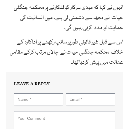
انہوں نے کہا کہ مودی سرکار کو للکارنے پر محکمہ جنگلی
حیات نے مجھ سے دشمنی لی ہے۔ میں انسانیت کی
حمایت اور مدد کرتی رہوں گی۔
اس سے قبل غیر قانونی طور پر سانپ رکھنے پر اداکارہ کے
خلاف محکمہ جنگلی حیات نے چالان مرتب کرکے مقامی
عدالت میں پیش کردیا تھا۔
LEAVE A REPLY