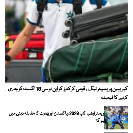
کیریبین پریمیئر لیگ ، قومی کرکٹرز کو این او سی 19 اگست کو جاری
پیٹ
کرنے کا فیصلہ
ویمنز ایشیا کپ 2026، پاکستان اور بھارت کا مقابلہ دبئی میں
ہو گا