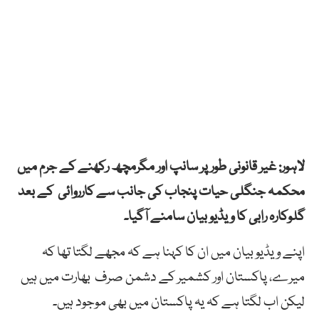
لاہور: غیر قانونی طور پر سانپ اور مگرمچھ رکھنے کے جرم میں
محکمہ جنگلی حیات پنجاب کی جانب سے کارروائی کے بعد
گلوکارہ رابی کا ویڈیو بیان سامنے آگیا۔
اپنے ویڈیو بیان میں ان کا کہنا ہے کہ مجھے لگتا تھا کہ
میرے، پاکستان اور کشمیر کے دشمن صرف بھارت میں ہیں
لیکن اب لگتا ہے کہ یہ پاکستان میں بھی موجود ہیں۔