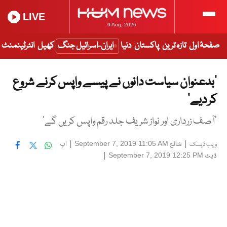
LIVE
9 Aug, 2026
صفحۂ اول
تازہ ترین
پاکستان
دنیا
ایران-اسرائیل جنگ
کھیل
انٹرٹینمنٹ
’بدعنوان سیاست دانوں نے پیسے واپس کرنے شروع
کر دیے‘
’آصف زرداری اور نواز شریف جلد رقم واپس کریں گے‘
|
شائع
|
اپ
September 7, 2019 11:05 AM
ویب ڈیسک
ڈیٹ
|
September 7, 2019 12:25 PM