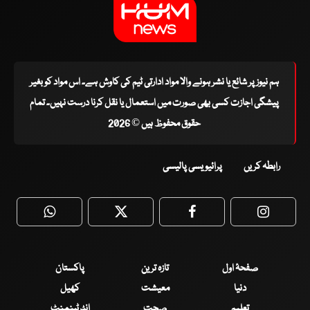
ہم نیوز پر شائع یا نشر ہونے والا مواد ادارتی ٹیم کی کاوش ہے۔ اس مواد کو بغیر
پیشگی اجازت کسی بھی صورت میں استعمال یا نقل کرنا درست نہیں۔ تمام
حقوق محفوظ ہیں © 2026
رابطہ کریں
پرائیویسی پالیسی
WhatsApp
Twitter
Facebook
Faceboo
صفحۂ اول
تازہ ترین
پاکستان
دنیا
معیشت
کھیل
تعلیم
صحت
انٹرٹینمنٹ