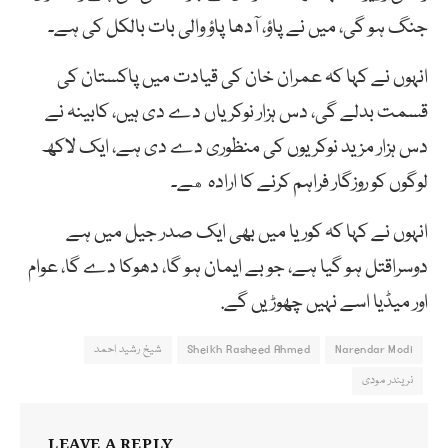
جنگ ہو گی، میں نے پاؤ، آدھا پاؤ والی بات بالکل کی ہے۔
انہوں نے کہا کہ عمران خان کی قیادت میں پاکستان کی
قسمت بدلے گی، دس ہزار نوکریاں دے دی ہیں، کابینہ نے
دس ہزار مزید نوکریوں کی منظوری دے دی ہے، ایک لاکھ
لوگوں کو روزگار فراہم کرنے کا ارادہ هے۔
انہوں نے کہا کہ کوریا میں بھی ایک صدر جیل میں ہے
دوسراقتل ہو گیا ہے، جو بے ایمان ہو گا، دھوکا دے گا، عوام
اور میڈیا اسے نہیں چھوڑیں گے.
Narendar Modi
Sheikh Rasheed Ahmed
شیخ رشید احمد
نریندر مودی
LEAVE A REPLY