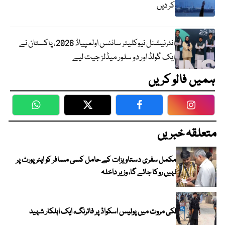
کر دیں
انٹرنیشنل نیوکلیئر سائنس اولمپیاڈ 2026، پاکستان نے
ایک گولڈ اور دو سلور میڈلز جیت لیے
ہمیں فالو کریں
WhatsApp
Twitter
Facebook
Faceboo
متعلقہ خبریں
مکمل سفری دستاویزات کے حامل کسی مسافر کو ایئرپورٹ پر
نہیں روکا جائے گا، وزیر داخلہ
لکی مروت میں پولیس اسکواڈ پر فائرنگ، ایک اہلکار شہید