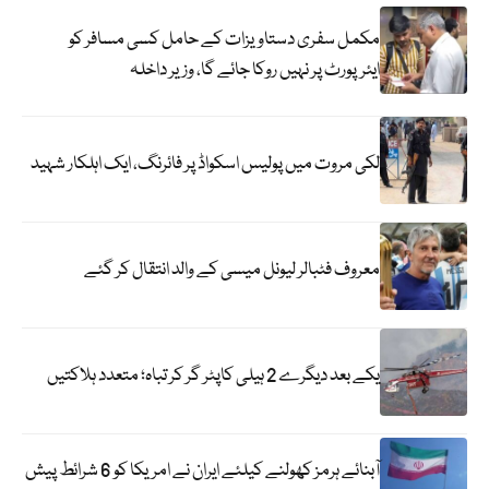
مکمل سفری دستاویزات کے حامل کسی مسافر کو
ایئرپورٹ پر نہیں روکا جائے گا، وزیر داخلہ
لکی مروت میں پولیس اسکواڈ پر فائرنگ، ایک اہلکار شہید
معروف فٹبالر لیونل میسی کے والد انتقال کر گئے
یکے بعد دیگرے 2 ہیلی کاپٹر گر کر تباہ؛ متعدد ہلاکتیں
آبنائے ہرمز کھولنے کیلئے ایران نے امریکا کو 6 شرائط پیش