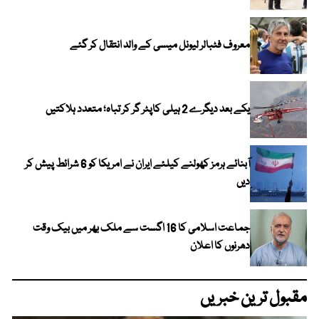
معروف فٹبالر لیونل میسی کے والد انتقال کر گئے
یکے بعد دیگرے 2 ہیلی کاپٹر گر کر تباہ؛ متعدد ہلاکتیں
آبنائے ہرمز کھولنے کیلئے ایران نے امریکا کو 6 شرائط پیش کر
دیں
جماعت اسلامی کا 16 اگست سے ملک بھر میں بیک وقت
دھرنوں کا اعلان
مقبول ترین خبریں