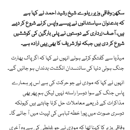
سکھر: وفاقی وزیر ریلوے شیخ رشید احمد نے کہا ہے
کہ بدعنوان سیاستدانوں نے پیسے واپس کرنے شروع کر دیے
ہیں، آصف زرداری کے دوستوں نے پلی بارگین کی کوششیں
شروع کر دی ہیں جبکہ نواز شریف کا بھی یہی ارادہ ہے۔
میڈیا سے گفتگو کرتے ہوئے انہوں نے کہا کہ اگر پاک بھارت
جنگ ہوئی دنیا کی سائنسدان انگشت بدنداں ہو جائیں گے۔
انہوں نے کہا کہ مودی نے جو حرکت کی ہے اس پر ہمارے
پاس جنگ کے سوا دوسرا راستہ نہیں لیکن ہم پھر بھی
مذاکرات کے ذریعے معاملات حل کرنا چاہتے ہیں کیونکہ
دوسری صورت میں پورا خطہ تباہی کی لپیٹ میں آ جائے گا۔
وفاقی وزیر کا کہنا تھا کہ مودی نے جو غلطی کی ہے وہ آخری