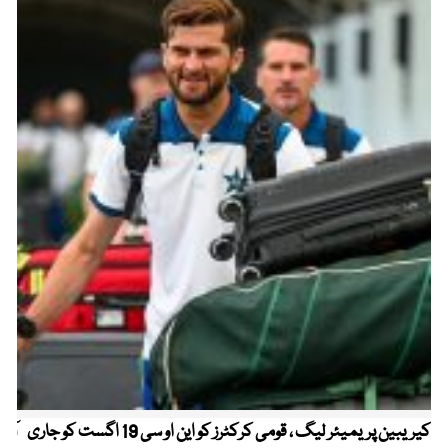
کیریبین پریمیئر لیگ ، قومی کرکٹرز کو این او سی 19 اگست کو جاری
آز