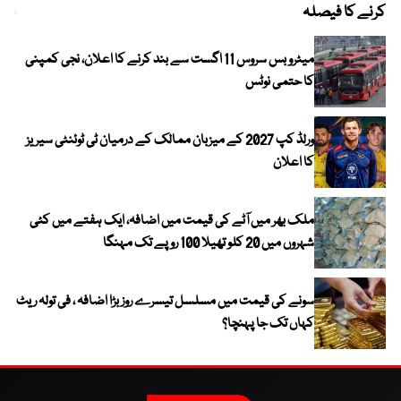
کرنے کا فیصلہ
چھی
میٹرو بس سروس 11 اگست سے بند کرنے کا اعلان، نجی کمپنی
کا حتمی نوٹس
ورلڈ کپ 2027 کے میزبان ممالک کے درمیان ٹی ٹوئنٹی سیریز
کا اعلان
ملک بھر میں آٹے کی قیمت میں اضافہ، ایک ہفتے میں کئی
شہروں میں 20 کلو تھیلا 100 روپے تک مہنگا
سونے کی قیمت میں مسلسل تیسرے روز بڑا اضافہ ، فی تولہ ریٹ
کہاں تک جا پہنچا؟