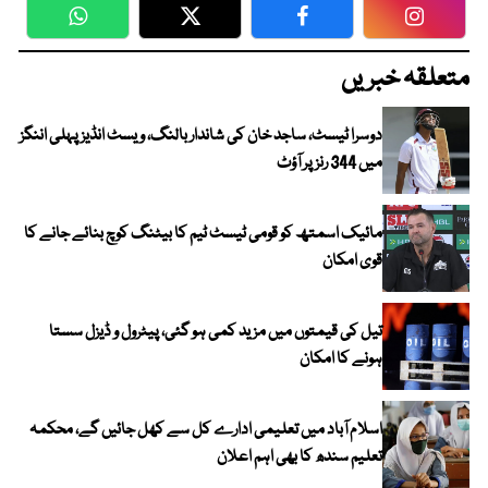
WhatsApp
Twitter
Facebook
Faceboo
متعلقہ خبریں
دوسرا ٹیسٹ، ساجد خان کی شاندار بالنگ، ویسٹ انڈیز پہلی اننگز
میں 344 رنز پر آؤٹ
مائیک اسمتھ کو قومی ٹیسٹ ٹیم کا بیٹنگ کوچ بنائے جانے کا
قوی امکان
تیل کی قیمتوں میں مزید کمی ہو گئی، پیٹرول و ڈیزل سستا
ہونے کا امکان
اسلام آباد میں تعلیمی ادارے کل سے کھل جائیں گے، محکمہ
تعلیم سندھ کا بھی اہم اعلان