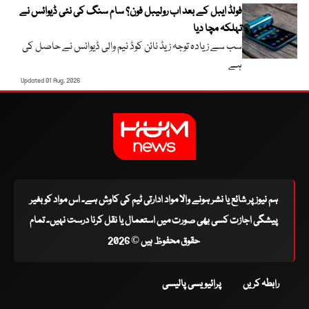
فولڈ ایبل کے بعد اب رولیبل فون؟ سام سنگ کی نئی ڈیوائس نے
تہلکہ مچا دیا
سب سے زیادہ توجہ زیڈ نائن کوڈ نیم والی ڈیوائس نے حاصل کی
ہے
Updated 01 Aug, 2026
ہم نیوز پر شائع یا نشر ہونے والا مواد ادارتی ٹیم کی کاوش ہے۔ اس مواد کو بغیر
پیشگی اجازت کسی بھی صورت میں استعمال یا نقل کرنا درست نہیں۔ تمام
حقوق محفوظ ہیں © 2026
رابطہ کریں
پرائیویسی پالیسی