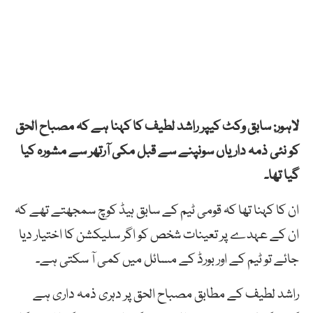
لاہور: سابق وکٹ کیپر راشد لطیف کا کہنا ہے کہ مصباح الحق
کو نئی ذمہ داریاں سونپنے سے قبل مکی آرتھر سے مشورہ کیا
گیا تھا۔
ان کا کہنا تھا کہ قومی ٹیم کے سابق ہیڈ کوچ سمجھتے تھے کہ
ان کے عہدے پر تعینات شخص کو اگر سلیکشن کا اختیار دیا
جائے تو ٹیم کے اور بورڈ کے مسائل میں کمی آ سکتی ہے۔
راشد لطیف کے مطابق مصباح الحق پر دہری ذمہ داری ہے