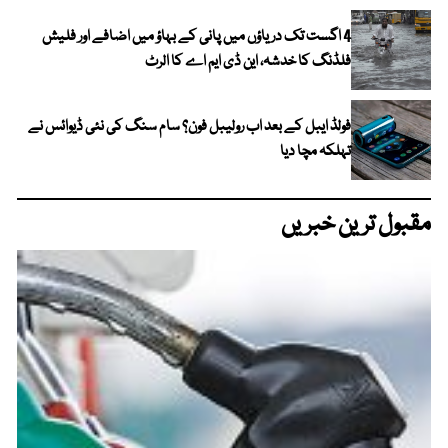
4 اگست تک دریاؤں میں پانی کے بہاؤ میں اضافے اور فلیش
فلڈنگ کا خدشہ، این ڈی ایم اے کا الرٹ
فولڈ ایبل کے بعد اب رولیبل فون؟ سام سنگ کی نئی ڈیوائس نے
تہلکہ مچا دیا
مقبول ترین خبریں