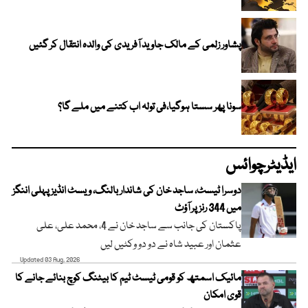
پشاور زلمی کے مالک جاوید آفریدی کی والدہ انتقال کر گئیں
سونا پھر سستا ہوگیا،فی تولہ اب کتنے میں ملے گا؟
ایڈیٹرچوائس
دوسرا ٹیسٹ، ساجد خان کی شاندار بالنگ، ویسٹ انڈیز پہلی اننگز
میں 344 رنز پر آؤٹ
پاکستان کی جانب سے ساجد خان نے 4، محمد علی، علی
عثمان اور عبید شاہ نے دو دو وکٹیں لیں
Updated 03 Aug, 2026
مائیک اسمتھ کو قومی ٹیسٹ ٹیم کا بیٹنگ کوچ بنائے جانے کا
قوی امکان