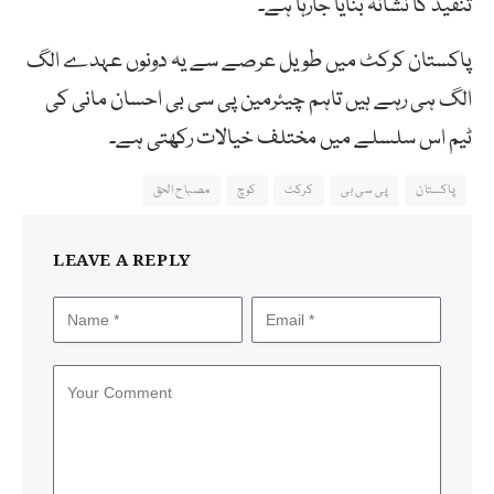
تنقید کا نشانہ بنایا جارہا ہے۔
پاکستان کرکٹ میں طویل عرصے سے یہ دونوں عہدے الگ
الگ ہی رہے ہیں تاہم چیئرمین پی سی بی احسان مانی کی
ٹیم اس سلسلے میں مختلف خیالات رکھتی ہے۔
پاکستان
پی سی بی
کرکٹ
کوچ
مصباح الحق
LEAVE A REPLY