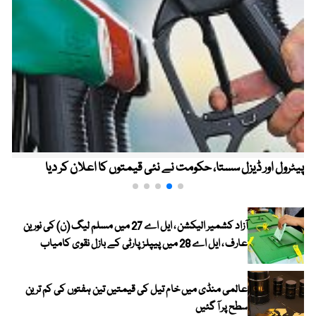
پیٹرول اور ڈیزل سستا، حکومت نے نئی قیمتوں کا اعلان کر دیا
آزاد کشمیر الیکشن ، ایل اے 27 میں مسلم لیگ (ن) کی نورین
عارف ، ایل اے 28 میں پیپلز پارٹی کے بازل نقوی کامیاب
عالمی منڈی میں خام تیل کی قیمتیں تین ہفتوں کی کم ترین
سطح پر آ گئیں