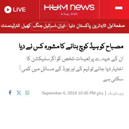
LIVE
6 Aug, 2026
صفحۂ اول
تازہ ترین
پاکستان
دنیا
ایران-اسرائیل جنگ
کھیل
انٹرٹینمنٹ
مصباح کو ہیڈ کوچ بنانے کا مشورہ کس نے دیا
ان کے عہدے پر تعینات شخص کو اگر سلیکشن کا
اختیار دیا جائے تو ٹیم کے اور بورڈ کے مسائل میں کمی آ
سکتی ہے
|
شائع
September 6, 2019 10:45 PM
ویب ڈیسک