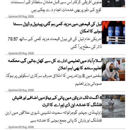
جنوبی افریقی کرکٹر اس سے قبل ملتان سلطانز کے اسسٹنٹ
کوچ کے طور پر بھی خدمات انجام دے چکے ہیں
Updated 03 Aug, 2026
تیل کی قیمتوں میں مزید کمی ہو گئی، پیٹرول و ڈیزل سستا
ہونے کا امکان
امریکی خام تیل کی فی بیرل قیمت مزید کمی کے ساتھ 78.97
ڈالر کی سطح پر آ گئی
Updated 03 Aug, 2026
اسلام آباد میں تعلیمی ادارے کل سے کھل جائیں گے، محکمہ
تعلیم سندھ کا بھی اہم اعلان
ہفتے میں 6 روز تدریس کا اطلاق صرف سرکاری اسکولوں پر ہوگا،
صوبائی وزیر تعلیم
Updated 02 Aug, 2026
4 اگست تک دریاؤں میں پانی کے بہاؤ میں اضافے اور فلیش
فلڈنگ کا خدشہ، این ڈی ایم اے کا الرٹ
راولپنڈی، جہلم، گوجرانوالہ سمیت نشیبی شہری علاقوں میں اربن
فلڈنگ اور بارش کا پانی جمع ہونے کا خدشہ ہے
Updated 02 Aug, 2026