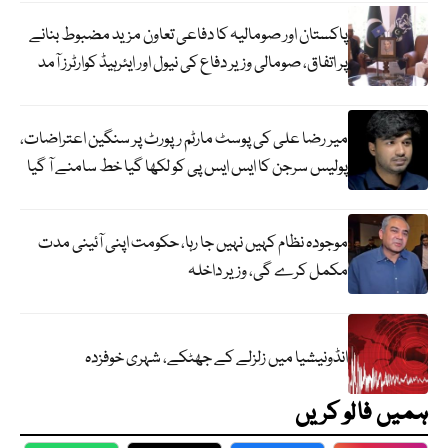
پاکستان اور صومالیہ کا دفاعی تعاون مزید مضبوط بنانے
پر اتفاق، صومالی وزیر دفاع کی نیول اور ایئرہیڈ کوارٹرز آمد
میر رضا علی کی پوسٹ مارٹم رپورٹ پر سنگین اعتراضات،
پولیس سرجن کا ایس ایس پی کو لکھا گیا خط سامنے آ گیا
موجودہ نظام کہیں نہیں جا رہا، حکومت اپنی آئینی مدت
مکمل کرے گی، وزیر داخلہ
انڈونیشیا میں زلزلے کے جھٹکے، شہری خوفزدہ
ہمیں فالو کریں