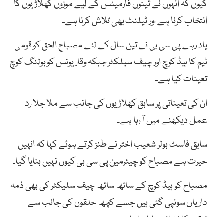
کیوں کہ انہوں نے تینوں فارمیٹس کے لیے موزوں کھلاڑیوں کا
انتخاب کرنا ہے اور ٹیلنٹ بھی تلاش کرنا ہے۔
یاد رہے پی سی بی نے تین سال کے لئے مصباح الحق کو قومی
ٹیم کا ہیڈ کوچ اور چیف سیلکٹر جبکہ وقار یونس کو بولنگ کوچ
تعینات کیا ہے۔
ان کی تعیناتی پر سابق کھلاڑیوں کی جانب سے ملا جلا رد
عمل دیکھنے میں آ رہا ہے۔
سابق فاسٹ بولر شعیب اختر نے طنز کرتے ہوئے کہا کہ انہیں
حیرت ہے مصباح کو چیئرمین پی سی بی کیوں نہیں بنایا گیا۔
مصباح کو ہیڈ کوچ کے ساتھ ساتھ چیف سلیکٹر کی بھی ذمہ
داریاں سونپی گئی ہیں جسے کچھ حلقوں کی جانب سے