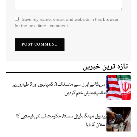
Save my name, email, and website in this browser
for the next time I comment.
تازہ ترین خبریں
امریکا نے ایران سے منسلک 3 کمپنیوں اور 2 طیاروں پر
عائد پابندیاں ختم کر دیں
پیٹرول مہنگا، ڈیزل سستا، حکومت نے نئی قیمتوں کا
اعلان کر دیا