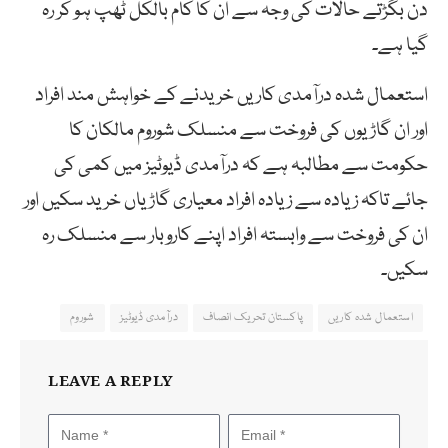
دن بگڑتے حالات کی وجہ سے ان کا کام بالکل ٹھپ ہو کر رہ
گیا ہے۔
استعمال شدہ درآمدی کاریں خریدنے کے خواہش مند افراد
اور ان گاڑیوں کی فروخت سے منسلک شوروم مالکان کا
حکومت سے مطالبہ ہے کہ درآمدی ڈیوٹیز میں کمی کی
جائے تاکہ زیادہ سے زیادہ افراد معیاری گاڑیاں خرید سکیں اور
ان کی فروخت سے وابستہ افراد اپنے کاروبار سے منسلک رہ
سکیں۔
استعمال شدہ کاریں
پاکستان تحریک انصاف
درآمدی ڈیوٹیز
شوروم
LEAVE A REPLY