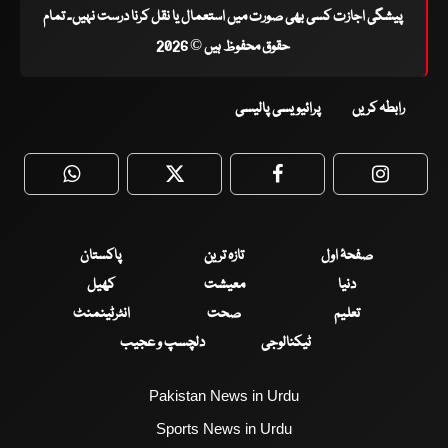
پیشگی اجازت کسی بھی صورت میں استعمال یا نقل کرنا درست نہیں۔ تمام
حقوق محفوظ ہیں © 2026
رابطہ کریں
پرائیویسی پالیسی
WhatsApp
Twitter
Facebook
Faceboo
صفحۂ اول
تازہ ترین
پاکستان
دنیا
معیشت
کھیل
تعلیم
صحت
انٹرٹینمنٹ
ٹیکنالوجی
دلچسپ و عجیب
Pakistan News in Urdu
Sports News in Urdu