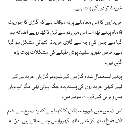
خریدنا تو دور کی بات ہے۔
خریداروں کا اس معاملے پر یہ موقف ہے کہ گاڑی کا جو ریٹ
6 ماہ پہلے تھا اب اس میں دو سے تین لاکھ روپے اضافہ ہو
گیا ہے جس کی وجہ سے گاڑی خریدنا انتہائی مشکل ہو گیا
ہے، خاص طور پر سفید پوش طبقے کی مشکلات بہت بڑھ
گئی ہیں۔
پہلے استعمال شدہ گاڑیوں کے شورومز گاڑیاں خریدنے کے
لیے کبھی خریداروں کی پسندیدہ جگہ ہوتی تھی مگر اب وہاں
بس ویرانی کے ڈیرے ہوتے ہیں۔
اس ضمن میں شوروم مالکان کا کہنا ہے کہ وہ صبح سے شام
تک فارغ بیٹھ کر خالی ہاتھ گھر واپس چلے جاتے ہیں۔ دن بہ