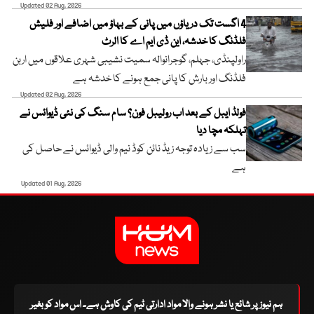
Updated 02 Aug, 2026
4 اگست تک دریاؤں میں پانی کے بہاؤ میں اضافے اور فلیش
فلڈنگ کا خدشہ، این ڈی ایم اے کا الرٹ
راولپنڈی، جہلم، گوجرانوالہ سمیت نشیبی شہری علاقوں میں اربن
فلڈنگ اور بارش کا پانی جمع ہونے کا خدشہ ہے
Updated 02 Aug, 2026
فولڈ ایبل کے بعد اب رولیبل فون؟ سام سنگ کی نئی ڈیوائس نے
تہلکہ مچا دیا
سب سے زیادہ توجہ زیڈ نائن کوڈ نیم والی ڈیوائس نے حاصل کی
ہے
Updated 01 Aug, 2026
ہم نیوز پر شائع یا نشر ہونے والا مواد ادارتی ٹیم کی کاوش ہے۔ اس مواد کو بغیر