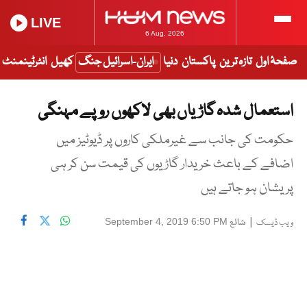
LIVE
6 Aug, 2026
صفحۂ اول
تازہ ترین
پاکستان
دنیا
ایران-اسرائیل جنگ
کھیل
انٹرٹینمنٹ
استعمال شدہ گاڑیاں بھی لاکھوں روپے مہنگی
حکومت کی جانب سے غیرملکی کاروں پر ڈیوٹیز میں
اضافے کے باعث خریدار گاڑیوں کی قیمت سن کر ہی
پریشان ہو جاتے ہیں
|
شائع
September 4, 2019 6:50 PM
ویب ڈیسک