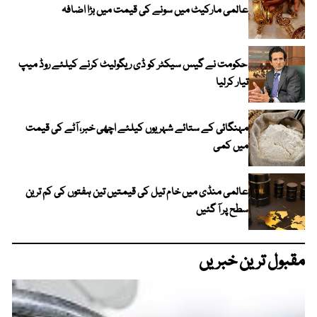
عالمی مارکیٹ میں سونے کی قیمت میں بڑا اضافہ
حکومت نے گیس سیکٹر کو ڈی ریگولیٹ کرنے کیلئے روڈ میپ
تیار کرلیا
مہنگائی کے ستائے شہریوں کیلئے اچھی خبر، آٹے کی قیمت
میں کمی
عالمی منڈی میں خام تیل کی قیمتیں تین ہفتوں کی کم ترین
سطح پر آ گئیں
مقبول ترین خبریں