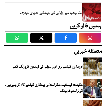
انڈونیشیا میں زلزلے کے جھٹکے، شہری خوفزدہ
ہمیں فالو کریں
WhatsApp
Twitter
Facebook
Faceboo
متعلقہ خبریں
خریداروں کیلئے بری خبر ، سونے کی قیمتوں کو پر لگ گئے
حکومت کیساتھ ملکر اسلامی بینکاری کیلئے کام کر رہے ہیں ،
گورنر اسٹیٹ بینک