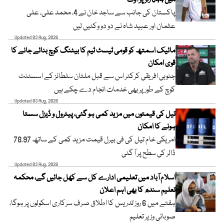
میں 344 رنز پر آؤٹ
پاکستان کی جانب سے ساجد خان نے 4، محمد علی، علی
عثمان اور عبید شاہ نے دو دو وکٹیں لیں
Updated 03 Aug, 2026
مائیک اسمتھ کو قومی ٹیسٹ ٹیم کا بیٹنگ کوچ بنائے جانے کا
قوی امکان
جنوبی افریقی کرکٹر اس سے قبل ملتان سلطانز کے اسسٹنٹ
کوچ کے طور پر بھی خدمات انجام دے چکے ہیں
Updated 03 Aug, 2026
تیل کی قیمتوں میں مزید کمی ہو گئی، پیٹرول و ڈیزل سستا
ہونے کا امکان
امریکی خام تیل کی فی بیرل قیمت مزید کمی کے ساتھ 78.97
ڈالر کی سطح پر آ گئی
Updated 03 Aug, 2026
اسلام آباد میں تعلیمی ادارے کل سے کھل جائیں گے، محکمہ
تعلیم سندھ کا بھی اہم اعلان
ہفتے میں 6 روز تدریس کا اطلاق صرف سرکاری اسکولوں پر ہوگا،
صوبائی وزیر تعلیم