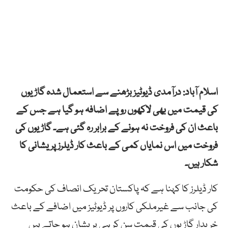
اسلام آباد: درآمدی ڈیوٹیز بڑھنے سے استعمال شدہ گاڑیوں
کی قیمت میں بھی لاکھوں روپے اضافہ ہو گیا ہے جس کے
باعث ان کی فروخت نہ ہونے کے برابر رہ گئی ہے۔ گاڑیوں کی
فروخت میں اس نمایاں کمی کے باعث کار ڈیلرز پریشانی کا
شکار ہیں۔
کار ڈیلرز کا کہنا ہے کہ پاکستان تحریک انصاف کی حکومت
کی جانب سے غیرملکی کاروں پر ڈیوٹیز میں اضافے کے باعث
خریدار گاڑیوں کی قیمت سن کر ہی پریشان ہو جاتے ہیں