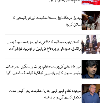
عائد پابندیاں ختم کر دیں
پیٹرول مہنگا، ڈیزل سستا، حکومت نے نئی قیمتوں کا
اعلان کر دیا
پاکستان اور صومالیہ کا دفاعی تعاون مزید مضبوط بنانے
پر اتفاق، صومالی وزیر دفاع کی نیول اور ایئرہیڈ کوارٹرز آمد
میر رضا علی کی پوسٹ مارٹم رپورٹ پر سنگین اعتراضات،
پولیس سرجن کا ایس ایس پی کو لکھا گیا خط سامنے آ گیا
موجودہ نظام کہیں نہیں جا رہا، حکومت اپنی آئینی مدت
مکمل کرے گی، وزیر داخلہ