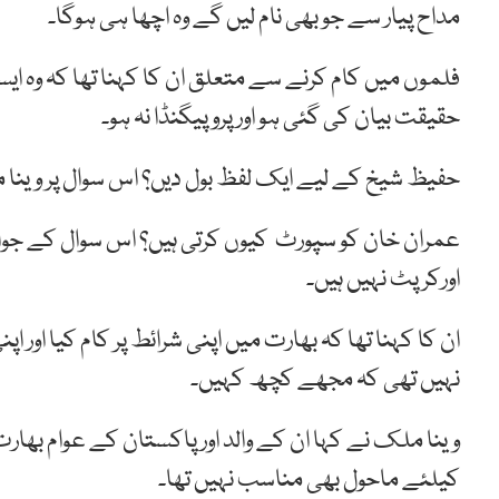
مداح پیار سے جو بھی نام لیں گے وہ اچھا ہی ہوگا۔
فلموں میں کام کرنے سے متعلق ان کا کہنا تھا کہ وہ ا
حقیقت بیان کی گئی ہو اور پروپیگنڈا نہ ہو۔
حفیظ شیخ کے لیے ایک لفظ بول دیں؟ اس سوال پر وینا 
عمران خان کو سپورٹ کیوں کرتی ہیں؟ اس سوال کے جواب ا
اورکرپٹ نہیں ہیں۔
ان کا کہنا تھا کہ بھارت میں اپنی شرائط پر کام کیا اور
نہیں تھی کہ مجھے کچھ کہیں۔
وینا ملک نے کہا ان کے والد اور پاکستان کے عوام بھا
کیلئے ماحول بھی مناسب نہیں تھا۔