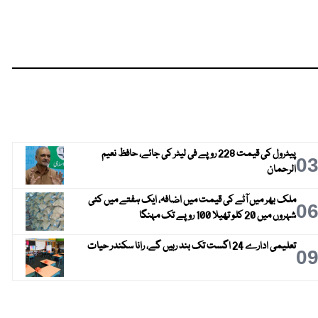
پیٹرول کی قیمت 228 روپے فی لیٹر کی جائے، حافظ نعیم
0
الرحمان
ملک بھر میں آٹے کی قیمت میں اضافہ، ایک ہفتے میں کئی
0
شہروں میں 20 کلو تھیلا 100 روپے تک مہنگا
تعلیمی ادارے 24 اگست تک بند رہیں گے، رانا سکندر حیات
0