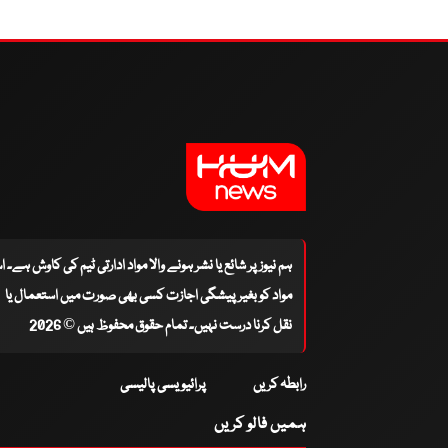
ہم نیوز پر شائع یا نشر ہونے والا مواد ادارتی ٹیم کی کاوش ہے۔ 
مواد کو بغیر پیشگی اجازت کسی بھی صورت میں استعمال یا
نقل کرنا درست نہیں۔ تمام حقوق محفوظ ہیں © 2026
رابطہ کریں
پرائیویسی پالیسی
ہمیں فالو کریں