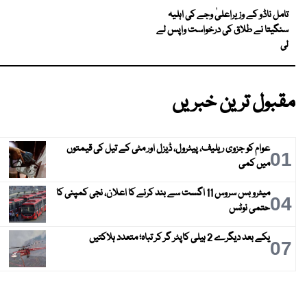
تامل ناڈو کے وزیراعلیٰ وجے کی اہلیہ
سنگیتا نے طلاق کی درخواست واپس لے
لی
مقبول ترین خبریں
عوام کو جزوی ریلیف، پیٹرول، ڈیزل اور مٹی کے تیل کی قیمتوں
01
میں کمی
میٹرو بس سروس 11 اگست سے بند کرنے کا اعلان، نجی کمپنی کا
04
حتمی نوٹس
یکے بعد دیگرے 2 ہیلی کاپٹر گر کر تباہ؛ متعدد ہلاکتیں
07