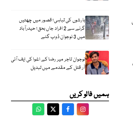
بارشوں کی تباہی؛ قصور میں چھتیں
گرنے سے 2 افراد جاں بحق؛ حیدرآباد
میں 3 نوجوان ڈوب گئے
نوجوان تاجر میر رضا کے اغوا کی ایف آئی
آر قتل کے مقدمے میں تبدیل
ہمیں فالو کریں
WhatsApp
Twitter
Facebook
Facebook