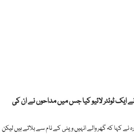
نے ایک ٹوئٹر لائیو کیا جس میں مداحوں نے ان کی
 نے کہا کہ گھر والے انہیں وینی کے نام سے بلاتے ہیں لیکن