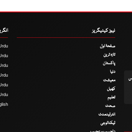
نیوز کیٹیگریز
انگر
صفحۂ اول
Urdu
تازہ ترین
Urdu
پاکستان
Urdu
دنیا
Urdu
اس
معیشت
Urdu
کھیل
Urdu
تعلیم
lish
صحت
انٹرٹینمنٹ
ٹیکنالوجی
دلچسپ و عجیب