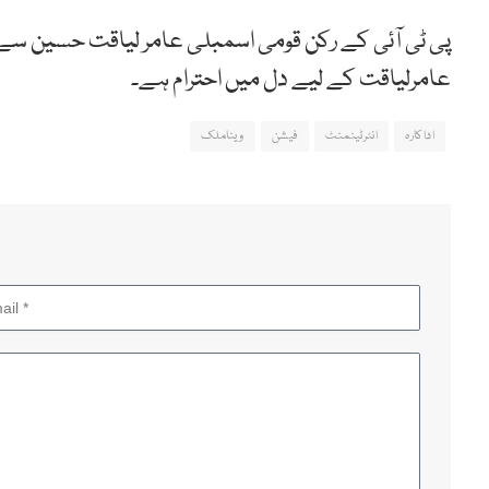
پی ٹی آئی کے رکن قومی اسمبلی عامر لیاقت حسین سے
عامرلیاقت کے لیے دل میں احترام ہے۔
اداکارہ
انٹرٹینمنٹ
فیشن
ویناملک