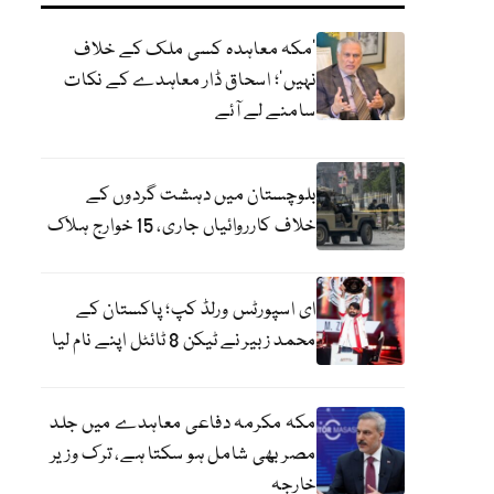
‘مکہ معاہدہ کسی ملک کے خلاف
نہیں’؛ اسحاق ڈار معاہدے کے نکات
سامنے لے آئے
بلوچستان میں دہشت گردوں کے
خلاف کارروائیاں جاری، 15 خوارج ہلاک
ای اسپورٹس ورلڈ کپ؛ پاکستان کے
محمد زبیر نے ٹیکن 8 ٹائٹل اپنے نام لیا
مکہ مکرمہ دفاعی معاہدے میں جلد
مصر بھی شامل ہو سکتا ہے، ترک وزیر
خارجہ