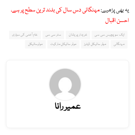
یہ بھی پڑھیے:
مہنگائی دس سال کی بلند ترین سطح پر ہے،
احسن اقبال
ایک سو پچیس سی سی
خریدار پریشان
ستر سی سی
عام آدمی کی سواری
مہنگائی
موٹر سائیکل ڈیلرز
موٹر سائیکل مارکیٹ
موٹرسائیکل
عمیر رانا