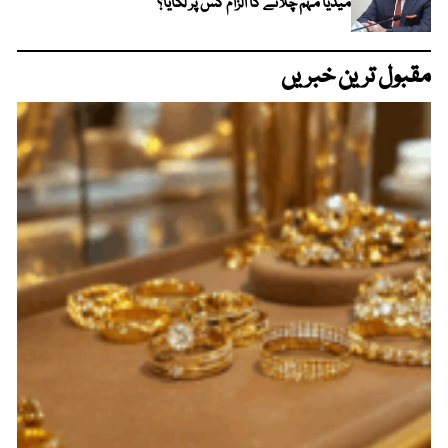
میڈیا مہم چلانے کا الزام کس پر لگایا؟
مقبول ترین خبریں