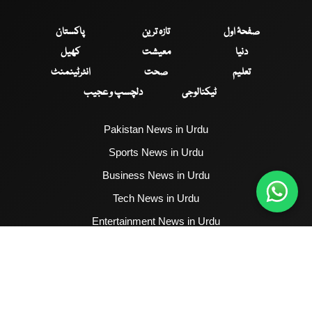
صفحۂ اول
تازہ ترین
پاکستان
دنیا
معیشت
کھیل
تعلیم
صحت
انٹرٹینمنٹ
ٹیکنالوجی
دلچسپ و عجیب
Pakistan News in Urdu
Sports News in Urdu
Business News in Urdu
Tech News in Urdu
Entertainment News in Urdu
Health News in Urdu
Hum News English