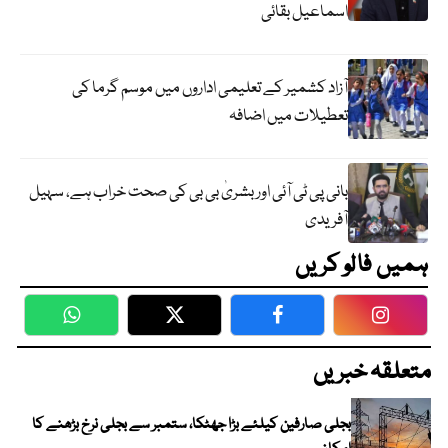
اسماعیل بقائی
آزاد کشمیر کے تعلیمی اداروں میں موسم گرما کی
تعطیلات میں اضافہ
بانی پی ٹی آئی اور بشریٰ بی بی کی صحت خراب ہے، سہیل
آفریدی
ہمیں فالو کریں
WhatsApp
Twitter
Facebook
Faceboo
متعلقہ خبریں
بجلی صارفین کیلئے بڑا جھٹکا، ستمبر سے بجلی نرخ بڑھنے کا