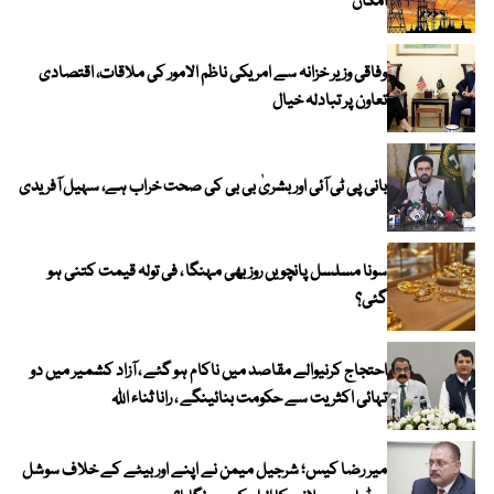
امکان
وفاقی وزیر خزانہ سے امریکی ناظم الامور کی ملاقات، اقتصادی
تعاون پر تبادلہ خیال
بانی پی ٹی آئی اور بشریٰ بی بی کی صحت خراب ہے، سہیل آفریدی
سونا مسلسل پانچویں روز بھی مہنگا ، فی تولہ قیمت کتنی ہو
گئی؟
احتجاج کرنیوالے مقاصد میں ناکام ہو گئے ، آزاد کشمیر میں دو
تہائی اکثریت سے حکومت بنائینگے ، رانا ثناء اللہ
میر رضا کیس؛ شرجیل میمن نے اپنے اور بیٹے کے خلاف سوشل