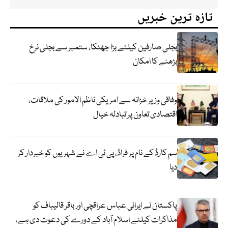
تازہ ترین خبریں
بجلی صارفین کیلئے بڑا جھٹکا، ستمبر سے بجلی نرخ
بڑھنے کا امکان
وفاقی وزیر خزانہ سے امریکی ناظم الامور کی ملاقات،
اقتصادی تعاون پر تبادلہ خیال
سم کارڈ کے نام پر فراڈ، پی ٹی اے نے شہریوں کو خبردار کر
دیا
پاکستان نے ایرانی عباس عراقچی اورباقر قالیباف کو
مذاکرات کیلئے اسلام آباد کے دورے کی دعوت دی ہے،