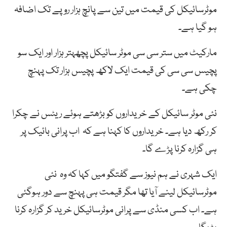
موٹرسائیکل کی قیمت میں تین سے پانچ ہزار روپے تک اضافہ
ہو گیا ہے۔
مارکیٹ میں ستر سی سی موٹر سائیکل پچھہتر ہزار اور ایک سو
پچیس سی سی کی قیمت ایک لاکھ پچیس ہزار تک پہنچ
چکی ہے۔
نئی موٹر سائیکل کے خریداروں کو بڑھتے ہوئے ریٹس نے چکرا
کر رکھ دیا ہے۔ خریداروں کا کہنا ہے کہ اب پرانی بائیک پر
ہی گزارہ کرنا پڑے گا۔
ایک شہری نے ہم نیوز سے گفتگو میں کہا کہ وہ نئی
موٹرسائیکل لینے آیا تھا مگر قیمت ہی پہنچ سے دور ہوگئی
ہے۔ اب کسی منڈی سے پرانی موٹرسائیکل خرید کر گزارہ کرنا