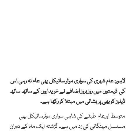
لاہور: عام شہری کی سواری موٹر سائیکل بھی عام نہ رہی،اس
کی قیمتوں میں روز بروز اضافے نے خریداروں کے ساتھ ساتھ
ڈیلرز کو بھی پریشانی میں مبتلا کر رکھا ہے۔
متوسط اورعام طبقے کی شاہی سواری موٹرسائیکل بھی
مسلسل مہنگائی کی زد میں ہے۔ گزشتہ ایک ماہ کے دوران