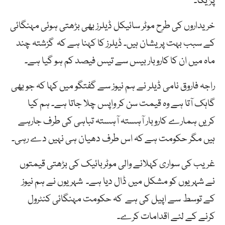
پڑیگا۔
خریداروں کی طرح موٹر سائیکل ڈیلرز بھی بڑھتی ہوئی مہنگائی
کے سبب بہت پریشان ہیں۔ ڈیلرز کا کہنا ہے کہ گزشتہ چند
ماہ میں ان کا کاروبار بیس سے تیس فیصد کم ہو گیا ہے۔
راجہ فاروق نامی ڈیلر نے ہم نیوز سے گفتگو میں کہا کہ جو بھی
گاہک آتا ہے وہ قیمت سن کر واپس چلا جاتا ہے۔ ہم کیا
کریں ہمارے کاروبار آہستہ آہستہ تباہی کی طرف جارہے
ہیں مگر حکومت ہے کہ اس طرف دھیان ہی نہیں دے رہی۔
غریب کی سواری کہلانے والی موٹربائیک کی بڑھتی قیمتوں
نے شہریوں کو مشکل میں ڈال دیا ہے۔ شہریوں نے ہم نیوز
کے توسط سے اپیل کی ہے کہ حکومت مہنگائی کنٹرول
کرنے کے لئے اقدامات کرے۔