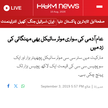
LIVE
10 Aug, 2026
صفحۂ اول
تازہ ترین
پاکستان
دنیا
ایران-اسرائیل جنگ
کھیل
انٹرٹینمنٹ
عام آدمی کی سواری موٹر سائیکل بھی مہنگائی کی
زد میں
مارکیٹ میں ستر سی سی موٹر سائیکل پچھہتر ہزار اور ایک
سو پچیس سی سی کی قیمت ایک لاکھ پچیس ہزار تک
پہنچ چکی ہے۔
|
شائع
September 3, 2019 5:57 PM
عمیر رانا