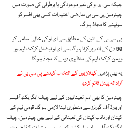
جبکہ سی ای او کی غیر موجودگی یا برطرفی کی صورت میں
چیئرمین پی سی بی عارضی اختیارات کسی بھی افسر کو
سونپنے کا مجاذ ہو گا۔
پی سی بی کے آئین کے مطابق سی ای او کی خالی آسامی کو
90 دن کے اندر پر کرنا ہو گا، سی ای او نیشنل کرکٹ ٹیم اور
ویمن کرکٹ ٹیم کی منظوری دینے کا مجاذ ہو گا۔
یہ بھی پڑھیں
کھلاڑیوں کے انتخاب کیلئے پی سی بی نے
آزادانہ پینل قائم کردیا
چیئرمین کا بھی اہم تعیناتیوں کے لیے چیف ایگزیکٹو آفیسر
اور بورڈ آف گورنرز سے منظوری لینا لازمی ہو گا۔ قومی ٹیم کے
کپتان اور نائب کپتان کی تعیناتی کے لیے بھی چیئرمین، چیف
ایگزیکٹو آفیسر اور سلیکشن کمیٹی سے مشارت کرنا ضروری