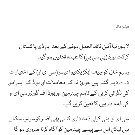
فوٹو: فائل
لاہور: نیا آئین نافذ العمل ہونے کے بعد ایم ڈی پاکستان
کرکٹ بورڈ (پی سی بی) کا عہدہ تحلیل ہو گیا۔
وسیم خان کو چیف ایگزیکٹیو آفیسر (سی ای او) کے اختیارات
دے دیے گئے ہیں جو روزانہ کے معاملات اور بورڈ کے اہم امور
کی نگرانی کریں گے تاہم چیئرمین اور بورڈ آف گورنرز سی ای او
کی ذمہ داریوں کا تعین کریں گے۔
سی ای او اپنی کوئی ذمہ داری کسی بھی افسر کو سونپ سکتے
ہیں لیکن اس سے پہلے چیئرمین کو آگاہ کرنا ضروری ہو گا