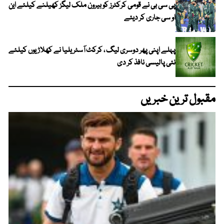
پی سی بی نے قومی کرکٹرز کو بیرون ملک لیگز کھیلنے کیلئے این
او سی جاری کر دیئے
پہلے اپنی پھر دوسری لیگ ، کرکٹ آسٹریلیا نے کھلاڑیوں کیلئے
نئی پالیسی نافذ کر دی
مقبول ترین خبریں