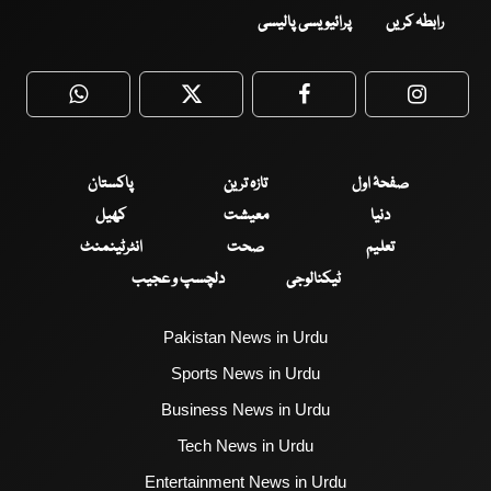
رابطہ کریں
پرائیویسی پالیسی
WhatsApp
Twitter
Facebook
Faceboo
صفحۂ اول
تازہ ترین
پاکستان
دنیا
معیشت
کھیل
تعلیم
صحت
انٹرٹینمنٹ
ٹیکنالوجی
دلچسپ و عجیب
Pakistan News in Urdu
Sports News in Urdu
Business News in Urdu
Tech News in Urdu
Entertainment News in Urdu