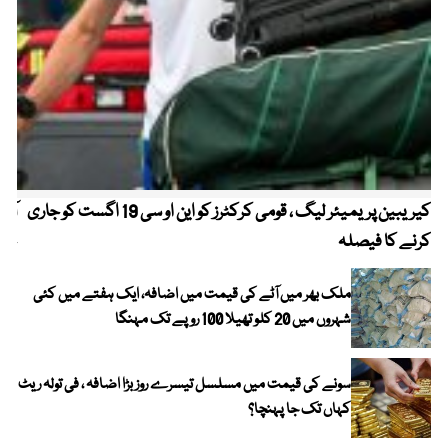
کیریبین پریمیئر لیگ ، قومی کرکٹرز کو این او سی 19 اگست کو جاری
آز
کرنے کا فیصلہ
چھی
ملک بھر میں آٹے کی قیمت میں اضافہ، ایک ہفتے میں کئی
شہروں میں 20 کلو تھیلا 100 روپے تک مہنگا
سونے کی قیمت میں مسلسل تیسرے روز بڑا اضافہ ، فی تولہ ریٹ
کہاں تک جا پہنچا؟