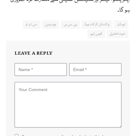
ہو گا۔
ایم ڈی
پاکستان کرکٹ بورڈ
پی سی بی
چیئرمین
سی ای او
عہدہ تحلیل
قومی ٹیم
LEAVE A REPLY