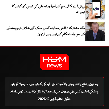
پی ٹی اے کا ای سم کے اجرا اور تبدیلی کی فیس کم کرنے کا
فیصلہ
مکہ مشترکہ دفاعی معاہدہ کسی ملک کے خلاف نہیں، خطے
کے امن و استحکام کے لیے ہے، اردوان
ہم نیوز پر شائع یا نشر ہونے والا مواد ادارتی ٹیم کی کاوش ہے۔ اس مواد کو بغیر
پیشگی اجازت کسی بھی صورت میں استعمال یا نقل کرنا درست نہیں۔ تمام
حقوق محفوظ ہیں © 2026