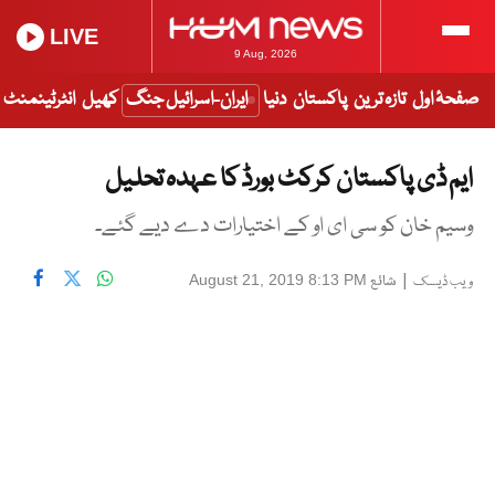
LIVE
9 Aug, 2026
صفحۂ اول
تازہ ترین
پاکستان
دنیا
ایران-اسرائیل جنگ
کھیل
انٹرٹینمنٹ
ایم ڈی پاکستان کرکٹ بورڈ کا عہدہ تحلیل
وسیم خان کو سی ای او کے اختیارات دے دیے گئے۔
|
شائع
August 21, 2019 8:13 PM
ویب ڈیسک