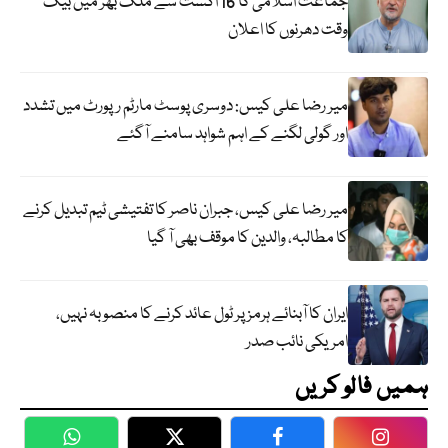
جماعت اسلامی کا 16 اگست سے ملک بھر میں بیک
وقت دھرنوں کا اعلان
میر رضا علی کیس: دوسری پوسٹ مارٹم رپورٹ میں تشدد
اور گولی لگنے کے اہم شواہد سامنے آگئے
میر رضا علی کیس، جبران ناصر کا تفتیشی ٹیم تبدیل کرنے
کا مطالبہ، والدین کا موقف بھی آ گیا
ایران کا آبنائے ہرمز پر ٹول عائد کرنے کا منصوبہ نہیں،
امریکی نائب صدر
ہمیں فالو کریں