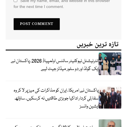
Save my name, email, and website in this browser
for the next time I comment.
تازہ ترین خبریں
انٹرنیشنل نیوکلیئر سائنس اولمپیاڈ 2026، پاکستان نے
ایک گولڈ اور دو سلور میڈلز جیت لیے
پاکستان نے امریکا، ایران کو مذاکرات کی میز پر لا کر وہ
سفارتی کردار اداکیا جو بڑی طاقتیں نہ کرسکیں، ساؤتھ
ایشین وائسز