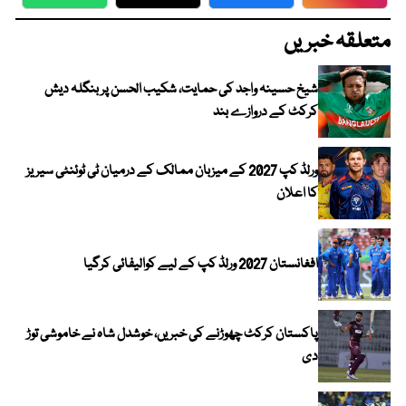
WhatsApp
Twitter
Facebook
Faceboo
متعلقہ خبریں
شیخ حسینہ واجد کی حمایت، شکیب الحسن پر بنگلہ دیش
کرکٹ کے دروازے بند
ورلڈ کپ 2027 کے میزبان ممالک کے درمیان ٹی ٹوئنٹی سیریز
کا اعلان
افغانستان 2027 ورلڈ کپ کے لیے کوالیفائی کرگیا
پاکستان کرکٹ چھوڑنے کی خبریں، خوشدل شاہ نے خاموشی توڑ
دی