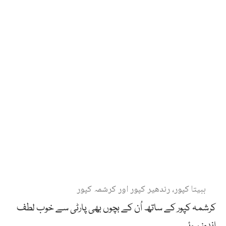
ببیتا کپور، رندھیر کپور اور کرشمہ کپور
کرشمہ کپور کے ساتھ اُن کے بچوں بھی پارٹی سے خوب لطف