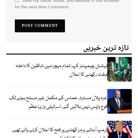
Save my name, email, and website in this browser
for the next time I comment.
تازہ ترین خبریں
نیشنل چیمپئنز کپ: تمام میچز میں شائقین کا داخلہ
مفت رکھنے کا اعلان
غزہ پلان مسترد، حماس کے مکمل غیر مسلح ہونے تک
فوج واپس نہیں بلائیں گے، اسرائیلی وزیراعظم
ٹرمپ آبنائے ہرمز کھلنے پر فتح کا اعلان کرنے والے تھے،