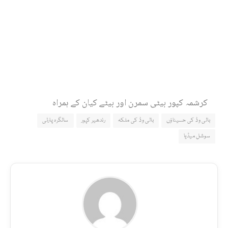
کرشمہ کپور بیٹی سمرن اور بیٹے کیان کے ہمراہ
بالی وڈ کی حسیناؤں
بالی وڈ کی ملکہ
رندھیر کپور
سالگرہ پارٹی
سوشل میڈیا