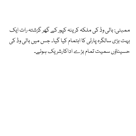
ممبئی: بالی وڈ کی ملکہ کرینہ کپور کے گھر گزشتہ رات ایک
بہت بڑی سالگرہ پارٹی کا اہتمام کیا گیا۔ جس میں بالی وڈ کی
حسیناؤں سمیت تمام بڑے اداکارشریک ہوئے۔