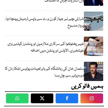
وال اسٹریٹ جرنل کا انکشاف
شرارتی بچے نے جہاز کو رن وے سے واپس ٹرمینل پہنچا دیا،
پرواز منسوخ
خیبرپختونخوا کے سرکاری ملازمین اور پنشنرز کیلئے بڑی
خوشخبری، الاؤنس اور پنشن میں اضافہ
سلمان خان کی رہائشگاہ کے باہر تعینات پولیس اہلکار دل کا
دورہ پڑنے سے چل بسا
ہمیں فالو کریں
WhatsApp
Twitter
Facebook
Faceboo