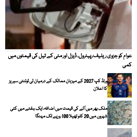
عوام کو جزوی ریلیف، پیٹرول، ڈیزل اور مٹی کے تیل کی قیمتوں میں
4 روز میں سونے کی قیمت میں بڑا اضافہ
کمی
ورلڈ کپ 2027 کے میزبان ممالک کے درمیان ٹی ٹوئنٹی سیریز
کا اعلان
ملک بھر میں آٹے کی قیمت میں اضافہ، ایک ہفتے میں کئی
شہروں میں 20 کلو تھیلا 100 روپے تک مہنگا