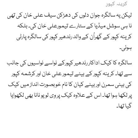
کرینہ کپور
لیکن یہ سالگرہ جوان دلوں کی دھڑکن سیف علی خان کی تھی
نا ہی سوشل میڈیا کے ستارے تیمورعلی خان کی۔ بلکہ
کرینہ کپور کے گھراُن کے والد رندھیر کپور کی سالگرہ پارٹی
ہوئی۔
سالگرہ کا کیک اداکار رندھیر کپورکے نواسے نواسیوں کی جانب
سے تھا۔ کرینہ کپور کے بیٹے تیمور علی خان اور کرشمہ کپور
کی بیٹی سمرن اور بیٹے کیان کا نام خوبصورت انداز میں کیک
پر لکھا ہوا تھا۔ اس کے علاوہ کیک پر وی لو یو نانا بھی لکھوایا
گیا تھا۔