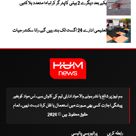
یکے بعد دیگرے 2 ہیلی کاپٹر گر کر تباہ؛ متعدد ہلاکتیں
تعلیمی ادارے 24 اگست تک بند رہیں گے، رانا سکندر حیات
ہم نیوز پر شائع یا نشر ہونے والا مواد ادارتی ٹیم کی کاوش ہے۔ اس مواد کو بغیر
پیشگی اجازت کسی بھی صورت میں استعمال یا نقل کرنا درست نہیں۔ تمام
حقوق محفوظ ہیں © 2026
رابطہ کریں
پرائیویسی پالیسی