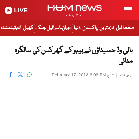
LIVE
9 Aug, 2026
صفحۂ اول
تازہ ترین
پاکستان
دنیا
ایران-اسرائیل جنگ
کھیل
انٹرٹینمنٹ
بالی وڈ حسیناؤں نے بیبو کے گھر کس کی سالگرہ
منائی
|
شائع
February 17, 2018 6:06 PM
مریم خالد