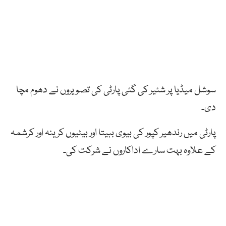
سوشل میڈیا پر شئیر کی گئی پارٹی کی تصویروں نے دھوم مچا
دی۔
پارٹی میں رندھیر کپور کی بیوی ببیتا اور بیٹیوں کرینہ اور کرشمہ
کے علاوہ بہت سارے اداکاروں نے شرکت کی۔