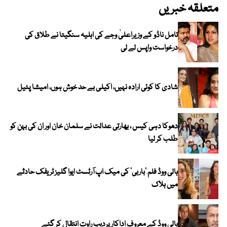
متعلقہ خبریں
تامل ناڈو کے وزیراعلیٰ وجے کی اہلیہ سنگیتا نے طلاق کی
درخواست واپس لے لی
شادی کا کوئی ارادہ نہیں، اکیلی بے حد خوش ہوں، امیشا پٹیل
دھوکا دہی کیس ، بھارتی عدالت نے سلمان خان اور ان کی بہن کو
طلب کر لیا
ہالی ووڈ فلم ’باربی‘ کی میک اپ آرٹسٹ ایوا گلیز ٹریفک حادثے
میں ہلاک
بالی ووڈ کے معروف اداکار پردیپ راوت انتقال کر گئے