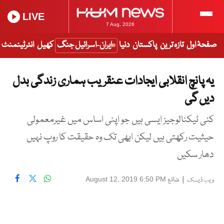
LIVE
7 Aug, 2026
صفحۂ اول
تازہ ترین
پاکستان
دنیا
ایران-اسرائیل جنگ
کھیل
انٹرٹینمنٹ
یہ پانچ انقلابی ایجادات عنقریب ہماری زندگی بدل
دیں گی
کئی ٹیکنالوجیز ایسی ہیں جو اپنی اساس میں غیرمعمولی
حیثیت رکھتی ہیں لیکن ابھی تک وہ حقیقت کا روپ نہیں
دھار سکیں
|
شائع
August 12, 2019 6:50 PM
ویب ڈیسک