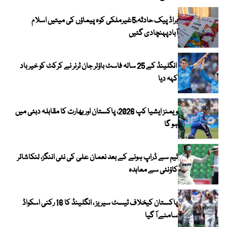
براڈ پیک حادثہ،5غیرملکی کوہ پیماؤں کی میتیں اسلام
آبادپہنچادی گئیں
انگلینڈ کے 25 سالہ فاسٹ باؤلر جان ٹرنر نے کرکٹ کو خیر باد
کہہ دیا
ویمنز ایشیا کپ 2026، پاکستان اور بھارت کا مقابلہ دبئی میں
ہو گا
ٹیم سے ڈراپ ہونے کے بعد نعمان علی کی نئی اننگز، لنکاشائر
کاؤنٹی سے معاہدہ
پاکستان کیخلاف ٹیسٹ سیریز ، انگلینڈ کا 16 رکنی اسکواڈ
سامنے آ گیا