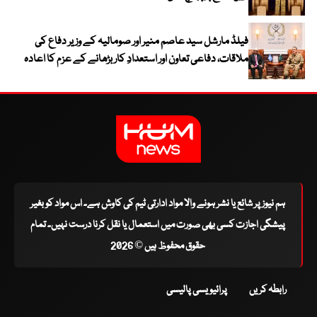
فیلڈ مارشل سید عاصم منیر اور صومالیہ کے وزیر دفاع کی
ملاقات، دفاعی تعاون اور استعدادِ کار بڑھانے کے عزم کا اعادہ
ہم نیوز پر شائع یا نشر ہونے والا مواد ادارتی ٹیم کی کاوش ہے۔ اس مواد کو بغیر
پیشگی اجازت کسی بھی صورت میں استعمال یا نقل کرنا درست نہیں۔ تمام
حقوق محفوظ ہیں © 2026
رابطہ کریں
پرائیویسی پالیسی