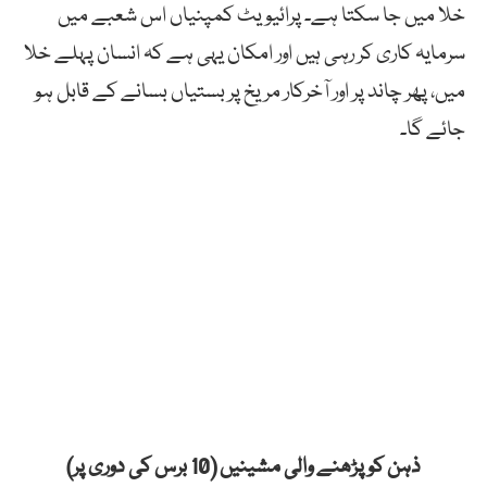
خلا میں جا سکتا ہے۔ پرائیویٹ کمپنیاں اس شعبے میں
سرمایہ کاری کر رہی ہیں اور امکان یہی ہے کہ انسان پہلے خلا
میں، پھر چاند پر اور آخرکار مریخ پر بستیاں بسانے کے قابل ہو
جائے گا۔
ذہن کو پڑھنے والی مشینیں (10 برس کی دوری پر)