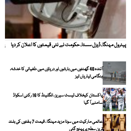
پیٹرول مہنگا، ڈیزل سستا، حکومت نے نئی قیمتوں کا اعلان کر دیا
پنج
آئندہ 48 گھنٹوں میں بارشوں اور دریاؤں میں طغیانی کا خدشہ،
ہنگامی تیاریاں تیز
پاکستان کیخلاف ٹیسٹ سیریز ، انگلینڈ کا 16 رکنی اسکواڈ
سامنے آ گیا
عالمی مارکیٹ میں سونا مزید مہنگا ، قیمت 7 ہفتوں کی بلند
ترین سطح پر پہنچ گئی