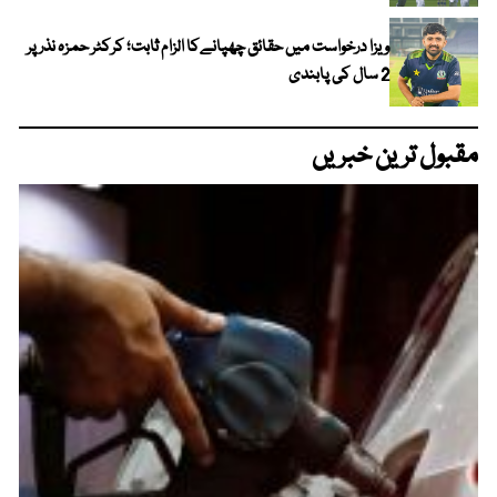
ویزا درخواست میں حقائق چھپانےکا الزام ثابت؛ کرکٹر حمزہ نذر پر
2 سال کی پابندی
مقبول ترین خبریں