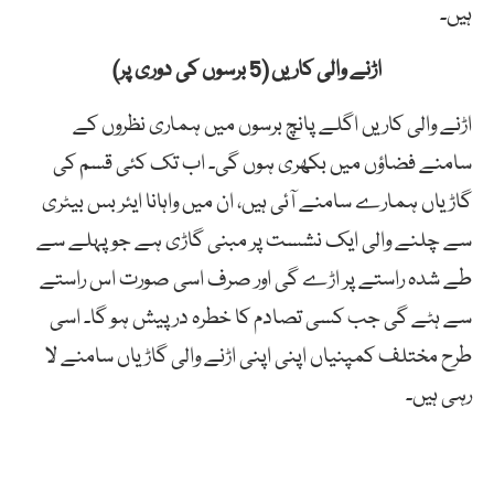
ہیں۔
اڑنے والی کاریں (5 برسوں کی دوری پر)
اڑنے والی کاریں اگلے پانچ برسوں میں ہماری نظروں کے
سامنے فضاؤں میں بکھری ہوں گی۔ اب تک کئی قسم کی
گاڑیاں ہمارے سامنے آئی ہیں، ان میں واہانا ایئر بس بیٹری
سے چلنے والی ایک نشست پر مبنی گاڑی ہے جو پہلے سے
طے شدہ راستے پر اڑے گی اور صرف اسی صورت اس راستے
سے ہٹے گی جب کسی تصادم کا خطرہ درپیش ہو گا۔ اسی
طرح مختلف کمپنیاں اپنی اپنی اڑنے والی گاڑیاں سامنے لا
رہی ہیں۔