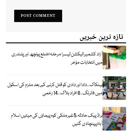
تازہ ترین خبریں
آزاد کشمیرالیکشن تیسرا مرحلہ؛ضلع پونچھ اور پلندری
میں انتخابات مؤخر
بینکاک ، دادا اور دادی کو قتل کرنے کے بعد ملزم کی اسکول
میں فائرنگ ، 8 افراد ہلاک ، 14 زخمی
براڈ پیک حادثہ،5غیرملکی کوہ پیماؤں کی میتیں اسلام
آبادپہنچادی گئیں