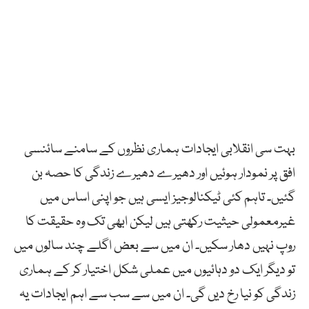
بہت سی انقلابی ایجادات ہماری نظروں کے سامنے سائنسی
افق پر نمودار ہوئیں اور دھیرے دھیرے زندگی کا حصہ بن
گئیں۔ تاہم کئی ٹیکنالوجیز ایسی ہیں جو اپنی اساس میں
غیرمعمولی حیثیت رکھتی ہیں لیکن ابھی تک وہ حقیقت کا
روپ نہیں دھار سکیں۔ ان میں سے بعض اگلے چند سالوں میں
تو دیگر ایک دو دہائیوں میں عملی شکل اختیار کر کے ہماری
زندگی کو نیا رخ دیں گی۔ ان میں سے سب سے اہم ایجادات یہ