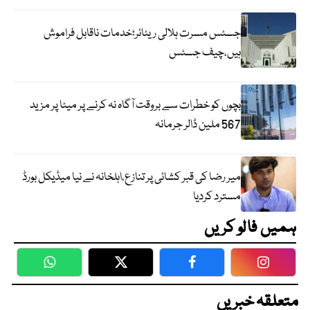
جسٹس مسرت ہلالی ریٹائر؛خدمات ناقابل فراموش
ہیں،چیف جسٹس
بچوں کو خطرات سے بروقت آگاہ نہ کرنے پر میٹا پر مزید
567 ملین ڈالر جرمانہ
میر رضا کی قبر کشائی پر تنازع،اہلخانہ نے نیا میڈیکل بورڈ
مسترد کردیا
ہمیں فالو کریں
WhatsApp
Twitter
Facebook
Faceboo
متعلقہ خبریں