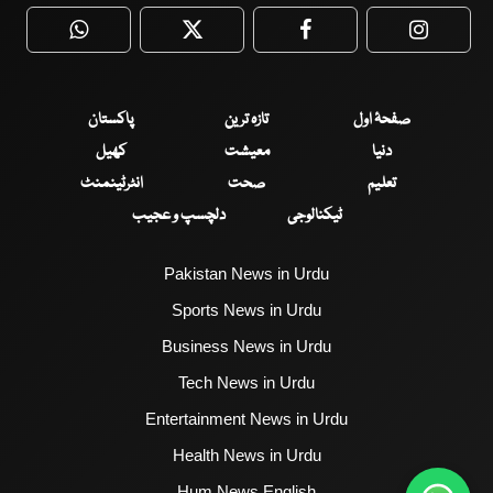
WhatsApp
Twitter
Facebook
Faceboo
صفحۂ اول
تازہ ترین
پاکستان
دنیا
معیشت
کھیل
تعلیم
صحت
انٹرٹینمنٹ
ٹیکنالوجی
دلچسپ و عجیب
Pakistan News in Urdu
Sports News in Urdu
Business News in Urdu
Tech News in Urdu
Entertainment News in Urdu
Health News in Urdu
Hum News English