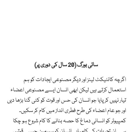
سائی بورگ (20 سال کی دوری پر)
اگرچہ کانٹیکٹ لینز اور دیگر مصنوعی ایجادات کو ہم
استعمال کرتے ہیں لیکن ابھی انسان ایسے مصنوعی اعضاء
تیار نہیں کر پایا جو انسان کی حس اور قوت کو کئی گنا بڑھا دیں
اور جو عام اعضاء کی طرح فطری انداز میں کام کر سکیں۔
کمپیوٹر کو انسانی دماغ کا حصہ بنانے کا کام شروع ہو چکا
ہے۔ ان تجربات کی کامیابی انسان کو سپرمین جیسی قوتیں