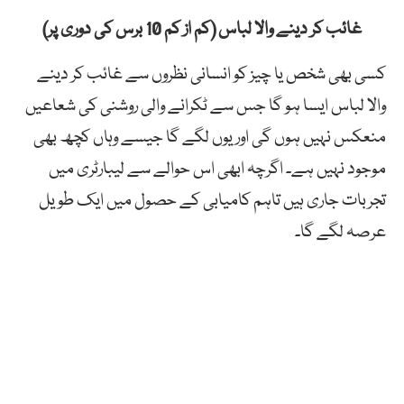
غائب کر دینے والا لباس (کم از کم 10 برس کی دوری پر)
کسی بھی شخص یا چیز کو انسانی نظروں سے غائب کر دینے
والا لباس ایسا ہو گا جس سے ٹکرانے والی روشنی کی شعاعیں
منعکس نہیں ہوں گی اور یوں لگے گا جیسے وہاں کچھ بھی
موجود نہیں ہے۔ اگرچہ ابھی اس حوالے سے لیبارٹری میں
تجربات جاری ہیں تاہم کامیابی کے حصول میں ایک طویل
عرصہ لگے گا۔