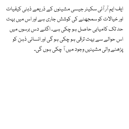
ایف ایم آر آئی سکینر جیسی مشینوں کے ذریعے ذہنی کیفیات
اور خیالات کو سمجھنے کی کوشش جاری ہے اور اس میں بہت
حد تک کامیابی حاصل ہو چکی ہے۔ اگلے دس برسوں میں
اس حوالے سے بہت ترقی ہو چکی ہو گی اور انسانی ذہن کو
پڑھنے والی مشینیں وجود میں آ چکی ہوں گی۔